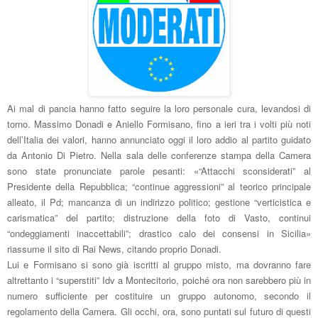
Ai mal di pancia hanno fatto seguire la loro personale cura, levandosi di
torno. Massimo Donadi e Aniello Formisano, fino a ieri tra i volti più noti
dell’Italia dei valori, hanno annunciato oggi il loro addio al partito guidato
da Antonio Di Pietro. Nella sala delle conferenze stampa della Camera
sono state pronunciate parole pesanti: «“Attacchi sconsiderati” al
Presidente della Repubblica; “continue aggressioni” al teorico principale
alleato, il Pd; mancanza di un indirizzo politico; gestione “verticistica e
carismatica” del partito; distruzione della foto di Vasto, continui
“ondeggiamenti inaccettabili”; drastico calo dei consensi in Sicilia»
riassume il sito di Rai News, citando proprio Donadi.
Lui e Formisano si sono già iscritti al gruppo misto, ma dovranno fare
altrettanto i “superstiti” Idv a Montecitorio, poiché ora non sarebbero più in
numero sufficiente per costituire un gruppo autonomo, secondo il
regolamento della Camera. Gli occhi, ora, sono puntati sul futuro di questi