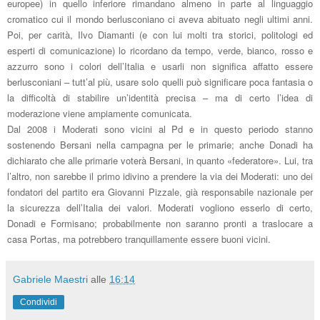
europee) in quello inferiore rimandano almeno in parte al linguaggio
cromatico cui il mondo berlusconiano ci aveva abituato negli ultimi anni.
Poi, per carità, Ilvo Diamanti (e con lui molti tra storici, politologi ed
esperti di comunicazione) lo ricordano da tempo, verde, bianco, rosso e
azzurro sono i colori dell’Italia e usarli non significa affatto essere
berlusconiani – tutt’al più, usare solo quelli può significare poca fantasia o
la difficoltà di stabilire un’identità precisa – ma di certo l’idea di
moderazione viene ampiamente comunicata.
Dal 2008 i Moderati sono vicini al Pd e in questo periodo stanno
sostenendo Bersani nella campagna per le primarie; anche Donadi ha
dichiarato che alle primarie voterà Bersani, in quanto «federatore». Lui, tra
l’altro, non sarebbe il primo idivino a prendere la via dei Moderati: uno dei
fondatori del partito era Giovanni Pizzale, già responsabile nazionale per
la sicurezza dell’Italia dei valori. Moderati vogliono esserlo di certo,
Donadi e Formisano; probabilmente non saranno pronti a traslocare a
casa Portas, ma potrebbero tranquillamente essere buoni vicini.
Gabriele Maestri
alle
16:14
Condividi