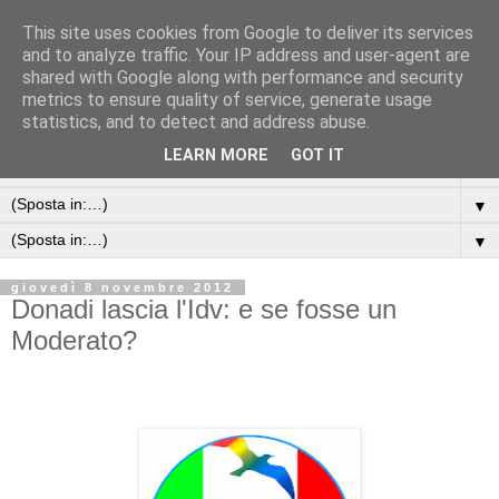
This site uses cookies from Google to deliver its services
and to analyze traffic. Your IP address and user-agent are
shared with Google along with performance and security
metrics to ensure quality of service, generate usage
statistics, and to detect and address abuse.
LEARN MORE
GOT IT
▼
▼
▼
giovedì 8 novembre 2012
Donadi lascia l'Idv: e se fosse un
Moderato?