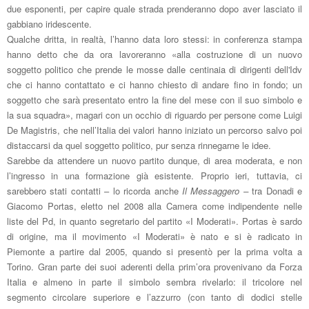
due esponenti, per capire quale strada prenderanno dopo aver lasciato il
gabbiano iridescente.
Qualche dritta, in realtà, l’hanno data loro stessi: in conferenza stampa
hanno detto che da ora lavoreranno «alla costruzione di un nuovo
soggetto politico che prende le mosse dalle centinaia di dirigenti dell'Idv
che ci hanno contattato e ci hanno chiesto di andare fino in fondo; un
soggetto che sarà presentato entro la fine del mese con il suo simbolo e
la sua squadra», magari con un occhio di riguardo per persone come Luigi
De Magistris, che nell’Italia dei valori hanno iniziato un percorso salvo poi
distaccarsi da quel soggetto politico, pur senza rinnegarne le idee.
Sarebbe da attendere un nuovo partito dunque, di area moderata, e non
l’ingresso in una formazione già esistente. Proprio ieri, tuttavia, ci
sarebbero stati contatti – lo ricorda anche
Il Messaggero –
tra Donadi e
Giacomo Portas, eletto nel 2008 alla Camera come indipendente nelle
liste del Pd, in quanto segretario del partito «I Moderati». Portas è sardo
di origine, ma il movimento «I Moderati» è nato e si è radicato in
Piemonte a partire dal 2005, quando si presentò per la prima volta a
Torino. Gran parte dei suoi aderenti della prim’ora provenivano da Forza
Italia e almeno in parte il simbolo sembra rivelarlo: il tricolore nel
segmento circolare superiore e l’azzurro (con tanto di dodici stelle