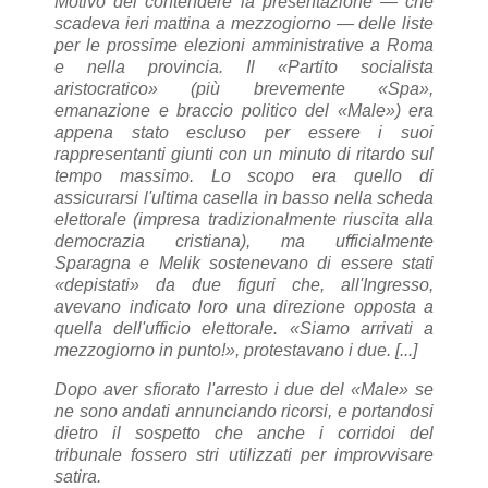
Motivo del contendere la presentazione — che
scadeva ieri mattina a mezzogiorno — delle liste
per le prossime elezioni amministrative a Roma
e nella provincia. Il «Partito socialista
aristocratico» (più brevemente «Spa»,
emanazione e braccio politico del «Male») era
appena stato escluso per essere i suoi
rappresentanti giunti con un minuto di ritardo sul
tempo massimo. Lo scopo era quello di
assicurarsi l'ultima casella in basso nella scheda
elettorale (impresa tradizionalmente riuscita alla
democrazia cristiana), ma ufficialmente
Sparagna e Melik sostenevano di essere stati
«depistati» da due figuri che, all'Ingresso,
avevano indicato loro una direzione opposta a
quella dell'ufficio elettorale. «Siamo arrivati a
mezzogiorno in punto!», protestavano i due. [...]
Dopo aver sfiorato l'arresto i due del «Male» se
ne sono andati annunciando ricorsi, e portandosi
dietro il sospetto che anche i corridoi del
tribunale fossero stri utilizzati per improvvisare
satira.