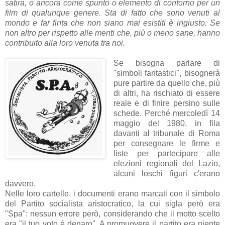
satira, o ancora come spunto o elemento di contorno per un
film di qualunque genere. Sta di fatto che sono venuti al
mondo e far finta che non siano mai esistiti è ingiusto. Se
non altro per rispetto alle menti che, più o meno sane, hanno
contribuito alla loro venuta tra noi.
Se bisogna parlare di
"simboli fantastici", bisognerà
pure partire da quello che, più
di altri, ha rischiato di essere
reale e di finire persino sulle
schede. Perché mercoledì 14
maggio del 1980, in fila
davanti al tribunale di Roma
per consegnare le firme e
liste per partecipare alle
elezioni regionali del Lazio,
alcuni loschi figuri c'erano
davvero.
Nelle loro cartelle, i documenti erano marcati con il simbolo
del Partito socialista aristocratico, la cui sigla però era
"Spa": nessun errore però, considerando che il motto scelto
era "il tuo voto è denaro". A promuovere il partito era niente