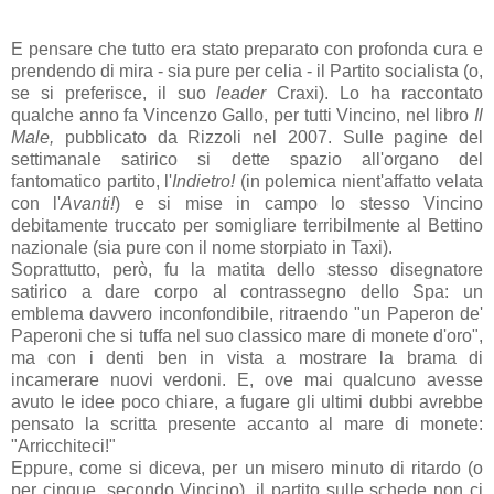
E pensare che tutto era stato preparato con profonda cura e
prendendo di mira - sia pure per celia - il Partito socialista (o,
se si preferisce, il suo
leader
Craxi). Lo ha raccontato
qualche anno fa Vincenzo Gallo, per tutti Vincino, nel libro
Il
Male,
pubblicato da Rizzoli nel 2007. Sulle pagine del
settimanale satirico si dette spazio all'organo del
fantomatico partito, l'
Indietro!
(in polemica nient'affatto velata
con l'
Avanti!
) e si mise in campo lo stesso Vincino
debitamente truccato per somigliare terribilmente al Bettino
nazionale (sia pure con il nome storpiato in Taxi).
Soprattutto, però, fu la matita dello stesso disegnatore
satirico a dare corpo al contrassegno dello Spa: un
emblema davvero inconfondibile, ritraendo "un Paperon de'
Paperoni che si tuffa nel suo classico mare di monete d'oro",
ma con i denti ben in vista a mostrare la brama di
incamerare nuovi verdoni. E, ove mai qualcuno avesse
avuto le idee poco chiare, a fugare gli ultimi dubbi avrebbe
pensato la scritta presente accanto al mare di monete:
"Arricchiteci!"
Eppure, come si diceva, per un misero minuto di ritardo (o
per cinque, secondo Vincino), il partito sulle schede non ci