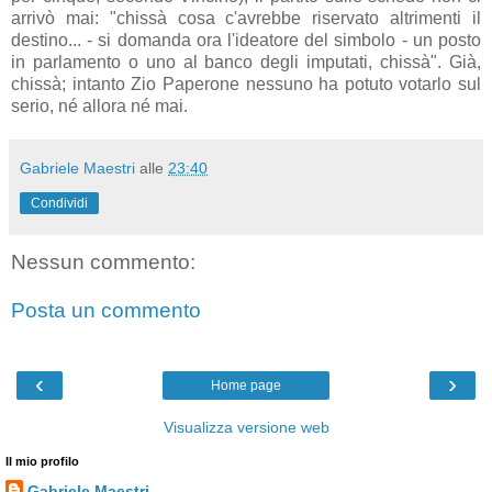
arrivò mai: "chissà cosa c'avrebbe riservato altrimenti il
destino... - si domanda ora l'ideatore del simbolo - un posto
in parlamento o uno al banco degli imputati, chissà". Già,
chissà; int
anto Zio Paperone nessuno ha potuto votarlo sul
serio, né allora né mai.
Gabriele Maestri
alle
23:40
Condividi
Nessun commento:
Posta un commento
‹
›
Home page
Visualizza versione web
Il mio profilo
Gabriele Maestri