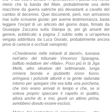
meno che la banda del
Male
, probabilmente una delle
macchine da guerra satiriche più devastanti a cavallo del
cambio di decennio. Quei documenti, però, non arrivarono
mai sulle scrivanie giuste: per averne testimonianza, basta
leggere l'
incipit
di un articolo del giorno dopo, firmato da
Giuseppe Zaccaria sulla
Stampa
(e, per gli amanti del
genere, pubblicato a pagina 2 subito sotto a un'apertura
vergata addirittura da Luca Giurato, probabilmente ancora
privo di camicie e occhiali variopinti):
«Chiederemo mille miliardi di danni!», tuonava
nell'atrio del tribunale Vincenzo Sparagna,
baffuto redattore del «Male». Poco più in là Jiga
Melik, altro ideatore del settimanale, lunga
criniera bionda e giubbetto rosso fuoco,
arringava i poliziotti attoniti e la gente radunata
intorno per spiegare che era tutta una porcheria,
che loro erano arrivati in tempo e che, se si
voleva proprio spaccare il capello in quattro,
allora anche dc e msi, giunti un attimo prima,
avrebbero dovuto essere esclusi.