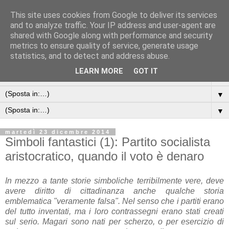
This site uses cookies from Google to deliver its services
and to analyze traffic. Your IP address and user-agent are
shared with Google along with performance and security
metrics to ensure quality of service, generate usage
statistics, and to detect and address abuse.
LEARN MORE
GOT IT
▼
▼
▼
martedì 23 dicembre 2014
Simboli fantastici (1): Partito socialista
aristocratico, quando il voto è denaro
In mezzo a tante storie simboliche terribilmente vere, deve
avere diritto di cittadinanza anche qualche storia
emblematica "veramente falsa". Nel senso che i partiti erano
del tutto inventati, ma i loro contrassegni erano stati creati
sul serio. Magari sono nati per scherzo, o per esercizio di