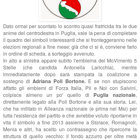
Dato ormai per scontato lo scontro quasi fratricida tra le due
anime del centrodestra in Puglia, vale la pena di completare
il quadro dei simboli interessanti che si fronteggeranno nelle
elezioni regionali a fine mese; già che ci si è, conviene farlo
in ordine di scheda, a sorteggio avvenuto.
In alto a sinistra appare subito l'emblema del MoVimento 5
Stelle (che candida Antonella Laricchia), mentre
immediatamente dopo sarà stampata la coalizione a
sostegno di
Adriana Poli Bortone.
E se non stupiscono
affatto gli emblemi di Forza Italia, Pli e Noi con Salvini,
colpisce almeno un po' quello di
Puglia nazionale
,
direttamente legato alla Poli Bortone e alla sua storia. Lei,
che ha militato in Alleanza nazionale (e prima nel Msi) per
tutta l'esistenza del partito e che avrebbe voluto riportarne in
vita il simbolo a fine 2013 assieme a Storace, Romagnoli,
Menia e altri, ha scelto un contrassegno che ripercorre la
struttura di quello vecchio: il fondo azzurro per oltre metà