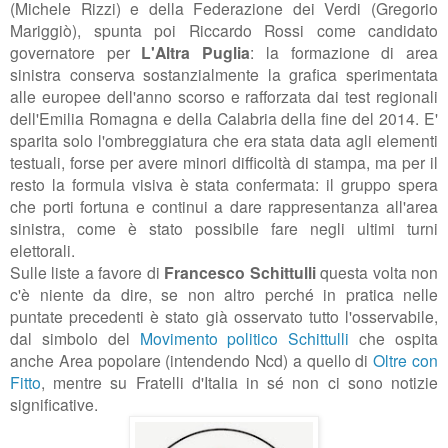
(Michele Rizzi) e della Federazione dei Verdi (Gregorio
Mariggiò), spunta poi Riccardo Rossi come candidato
governatore per
L'Altra Puglia
: la formazione di area
sinistra conserva sostanzialmente la grafica sperimentata
alle europee dell'anno scorso e rafforzata dai test regionali
dell'Emilia Romagna e della Calabria della fine del 2014. E'
sparita solo l'ombreggiatura che era stata data agli elementi
testuali, forse per avere minori difficoltà di stampa, ma per il
resto la formula visiva è stata confermata: il gruppo spera
che porti fortuna e continui a dare rappresentanza all'area
sinistra, come è stato possibile fare negli ultimi turni
elettorali.
Sulle liste a favore di
Francesco Schittulli
questa volta non
c'è niente da dire, se non altro perché in pratica nelle
puntate precedenti è stato già osservato tutto l'osservabile,
dal simbolo del
Movimento politico Schittulli
che ospita
anche Area popolare (intendendo Ncd) a quello di
Oltre con
Fitto
, mentre su Fratelli d'Italia in sé non ci sono notizie
significative.