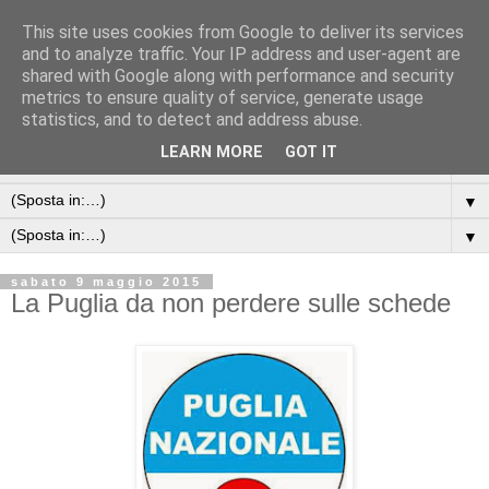
This site uses cookies from Google to deliver its services
and to analyze traffic. Your IP address and user-agent are
shared with Google along with performance and security
metrics to ensure quality of service, generate usage
statistics, and to detect and address abuse.
LEARN MORE
GOT IT
▼
▼
▼
sabato 9 maggio 2015
La Puglia da non perdere sulle schede