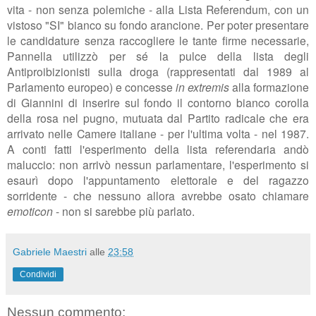
vita - non senza polemiche - alla Lista Referendum, con un
vistoso "SI" bianco su fondo arancione. Per poter presentare
le candidature senza raccogliere le tante firme necessarie,
Pannella utilizzò per sé la pulce della lista degli
Antiproibizionisti sulla droga (rappresentati dal 1989 al
Parlamento europeo) e concesse
in extremis
alla formazione
di Giannini di inserire sul fondo il contorno bianco corolla
della rosa nel pugno, mutuata dal Partito radicale che era
arrivato nelle Camere italiane - per l'ultima volta - nel 1987.
A conti fatti l'esperimento della lista referendaria andò
maluccio: non arrivò nessun parlamentare, l'esperimento si
esaurì dopo l'appuntamento elettorale e del ragazzo
sorridente - che nessuno allora avrebbe osato chiamare
emoticon
- non si sarebbe più parlato.
Gabriele Maestri
alle
23:58
Condividi
Nessun commento: