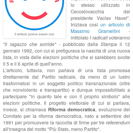
lo stesso utilizzato in
Cecoslovacchia dal
presidente Vaclav Havel".
Iniziava così
un articolo di
Massimo Gramellini
-
Il simbolo poteva essere così
intitolato
I radicali voteranno
"il ragazzo che sorride"
- pubblicato dalla
Stampa
il 12
gennaio 1992, con cui si prefigurava la nascita di una nuova
lista, in vista delle elezioni politiche che si sarebbero svolte
il 5 e il 6 aprile di quell'anno.
L'articolo, tuttavia, non parlava di una lista promossa
direttamente dal Partito radicale, da meno di un lustro
trasformatosi in un soggetto politico transnazionale (oltre
che nonviolento e transpartito) e dunque impossibilitato a
partecipare "in quanto tale e con il proprio simbolo" alle
elezioni politiche. Il progetto elettorale di cui si parlava,
invece, si chiamava
Riforma democratica
, evoluzione del
Comitato per la riforma democratica, nato a settembre del
1991 per promuovere la raccolta di firme per tre
referendum
all'insegna del motto "Più Stato, meno Partito".