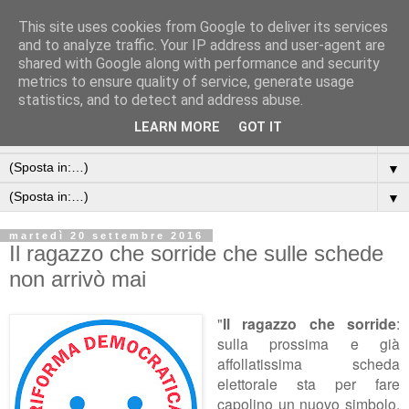
This site uses cookies from Google to deliver its services
and to analyze traffic. Your IP address and user-agent are
shared with Google along with performance and security
metrics to ensure quality of service, generate usage
statistics, and to detect and address abuse.
LEARN MORE
GOT IT
▼
▼
▼
martedì 20 settembre 2016
Il ragazzo che sorride che sulle schede
non arrivò mai
"
Il ragazzo che sorride
:
sulla prossima e già
affollatissima scheda
elettorale sta per fare
capolino un nuovo simbolo,