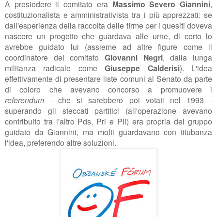
A presiedere il comitato era
Massimo Severo Giannini
,
costituzionalista e amministrativista tra i più apprezzati: se
dall'esperienza della raccolta delle firme per i quesiti doveva
nascere un progetto che guardava alle urne, di certo lo
avrebbe guidato lui (assieme ad altre figure come il
coordinatore del comitato
Giovanni Negri
, dalla lunga
militanza radicale come
Giuseppe Calderisi
). L'idea
effettivamente di presentare liste comuni al Senato da parte
di coloro che avevano concorso a promuovere i
referendum
- che si sarebbero poi votati nel 1993 -
superando gli steccati partitici (all'operazione avevano
contribuito tra l'altro Pds, Pri e Pli) era propria del gruppo
guidato da Giannini, ma molti guardavano con titubanza
l'idea, preferendo altre soluzioni.