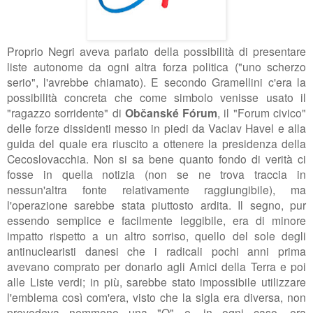
Proprio Negri aveva parlato della possibilità di presentare
liste autonome da ogni altra forza politica ("uno scherzo
serio", l'avrebbe chiamato). E secondo Gramellini c'era la
possibilità concreta che come simbolo venisse usato il
"ragazzo sorridente" di
Občanské Fórum
, il "Forum civico"
delle forze dissidenti messo in piedi da
Vaclav Havel e alla
guida del quale era riuscito a ottenere la presidenza della
Cecoslovacchia. Non si sa bene quanto fondo di verità ci
fosse in quella notizia (non se ne trova traccia in
nessun'altra fonte relativamente raggiungibile), ma
l'operazione sarebbe stata piuttosto ardita. Il segno, pur
essendo semplice e facilmente leggibile, era di minore
impatto rispetto a un altro sorriso, quello del sole degli
antinuclearisti danesi che i radicali pochi anni prima
avevano comprato per donarlo agli Amici della Terra e poi
alle Liste verdi; in più, sarebbe stato impossibile utilizzare
l'emblema così com'era, visto che la sigla era diversa, non
prevedeva nemmeno una "O" e, in ogni caso, era