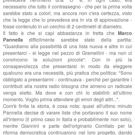
necessario che tutto il contrassegno - che per la prima volta
sarebbe stato a colori, ma ancora non c'era certezza, visto
che la legge che lo prevedeva era in via di approvazione -
fosse contenuto in un cerchio di 2 centimetri di diametro.
Il fatto è che si capì abbastanza in fretta che
Marco
Pannella
difficilmente sarebbe stato della partita:
"Guardiamo alla possibilità di una lista nuova e altre in cui
presentarci - si legge nel pezzo di Gramellini - ma non ci
convincono le soluzioni piccole". Con in più la
consapevolezza che presentarsi in modo da eleggere
qualcuno era una necessità, più pratica che politica: "Sono
obbligato a presentarmi - continuava - perché per garantire i
contributi alla nostra radio bisogna che almeno un radicale
venga eletto. Ma dove e con chi lo stabilirò all'ultimo
momento. Voglio prima attendere gli errori degli altri...".
Com'è finita la storia, è cosa nota: quasi all'ultimo minuto
Pannella decise di varare liste che portavano il suo nome
all'interno (il primo caso in Italia e probabilmente non solo),
mentre Giannini e parte dell'originario Comitato per la
riforma democratica continuarono nel loro progetto, dando