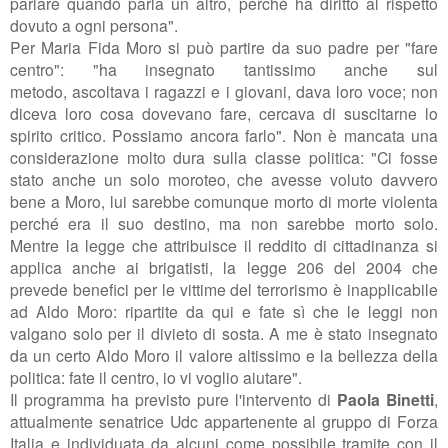
parlare quando parla un altro,
perché ha diritto al rispetto
dovuto a ogni persona
".
Per Maria Fida Moro si può partire da suo padre per "fare
centro": "
ha insegnato tantissimo anche sul
metodo,
ascoltava i ragazzi e i giovani, dava loro voce; n
on
diceva loro cosa dovevano fare, cercava di suscitarne lo
spirito critico. P
ossiamo ancora farlo". Non è mancata una
considerazione molto dura sulla classe politica: "
Ci fosse
stato anche un solo moroteo, che avesse voluto davvero
bene a Moro, lui sarebbe comunque morto di morte violenta
perché era il suo destino, ma
non sarebbe morto solo.
Mentre la legge che attribuisce il reddito di cittadinanza si
applica anche ai brigatisti, la legge 206 del 2004
che
prevede benefici per le vittime del terrorismo è inapplicabile
ad Aldo Moro: ripartite da qui e fate sì che le leggi non
valgano solo per il divieto di sosta. A
me è stato insegnato
da un certo Aldo Moro il valore altissimo e la bellezza della
politica: fate il centro, io vi voglio aiutare".
Il programma ha previsto pure l'intervento di
Paola Binetti
,
attualmente senatrice Udc appartenente al gruppo di Forza
Italia e individuata da alcuni come possibile tramite con il