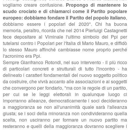
vogliamo creare confusione.
Propongo di mantenere lo
scudo crociato e di chiamarci come il Partito popolare
europeo: dobbiamo fondare il Partito del popolo italiano
,
dobbiamo essere i popolari del 2020". Chi ha buona
memoria, peraltro, ricorda che nel 2014 Pierluigi Castagnetti
fece depositare al Viminale l'ultimo simbolo del Ppi per
tutelarsi contro i Popolari per l'Italia di Mario Mauro, e diffidò
lo stesso Mauro affinché cambiasse nome proprio perché
l'acronimo era Ppi.
Sempre Gianfranco Rotondi, nel suo intervento - il più ricco
di particolari concreti e strutturali di tutto l'incontro - ha
delineato i caratteri fondamentali del nuovo soggetto politico
da costruire, che vivrà accanto alle associazioni e ai soggetti
che convergono per fondarlo, "ma
con le regole di un partito,
per cui se le leggi elettorali in qualunque luogo c
i
imporranno alleanze, democraticamente i soci decideranno
a maggioranza se non all'unanimità quale sarà l'alleanza
giusta;
se i soci della minoranza non condivideranno quella
scelta, non usciranno per formare un nuovo partito ma
resteranno e quelli della maggioranza dovranno scegliere i