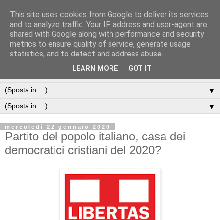
This site uses cookies from Google to deliver its services
and to analyze traffic. Your IP address and user-agent are
shared with Google along with performance and security
metrics to ensure quality of service, generate usage
statistics, and to detect and address abuse.
LEARN MORE
GOT IT
▼
▼
▼
mercoledì 22 gennaio 2020
Partito del popolo italiano, casa dei
democratici cristiani del 2020?