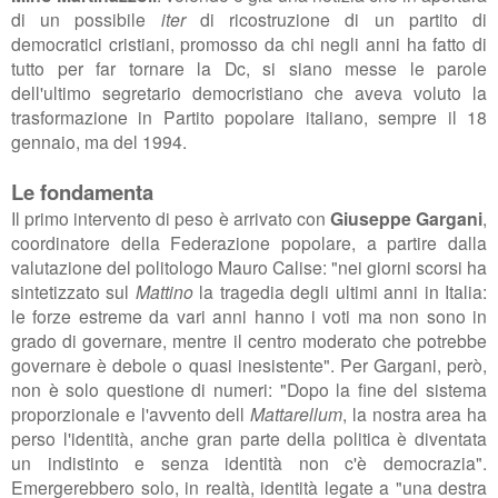
di un possibile
iter
di ricostruzione di un partito di
democratici cristiani, promosso da chi negli anni ha fatto di
tutto per far tornare la Dc, si siano messe le parole
dell'ultimo segretario democristiano che aveva voluto la
trasformazione in Partito popolare italiano, sempre il 18
gennaio, ma del 1994.
Le fondamenta
Il primo intervento di peso è arrivato con
Giuseppe Gargani
,
coordinatore della Federazione popolare, a partire dalla
valutazione del politologo
Mauro Calise: "nei giorni scorsi ha
sintetizzato sul
Mattino
la tragedia degli ultimi anni in Italia:
le forze estreme da vari anni hanno i voti ma non sono in
grado di governare, mentre
il centro moderato che potrebbe
governare è debole o quasi inesistente". Per Gargani, però,
non è solo questione di numeri: "Dopo la fine del sistema
proporzionale e l'avvento dell
Mattarellum
, la nostra area ha
perso l'identità, anche gran parte della politica è diventata
un indistinto e
senza identità non c'è democrazia".
Emergerebbero solo, in realtà, identità legate a "
una destra