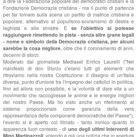
a dire la Federazione popolare dei democratici cristiani e la
Fondazione Democrazia cristiana - ma il punto di partenza
per far tornare sulla scena un partito di matrice cristiana e
popolare, alternativo al populismo-sovranismo di destra e
leghista e alle sinistre. E
se l'obiettivo si potesse
raggiungere rimettendo in pista - senza altre grane legali
- nome e simbolo della Democrazia cristiana, per alcuni
sarebbe la cosa migliore
, oltre che il coronamento di anni,
decenni di sforzi.
Moderato dal giornalista Mediaset Enrico Laurelli ("N
el
manifesto di don Sturzo c'erano tutti gli elementi che
ritroviamo nella nostra Costituzione: il disegno di un'Italia
diversa,
punto d'unione tra l'
impegno dei cattolici in politica,
fino ad allora non possibile,
e la volontà di dare vita a un
movimento che raccogliesse le anime e le energie migliori
del nostro Paese. Ma ho visto anche un
riferimento al
sistema proporzionale come garanzia della vera
rappresentanza delle componenti democratiche del Paese"),
l'evento si è aperto col filmato - tanto ironico quanto in
apparenza fuori contesto - di
uno degli ultimi interventi di
Mino Martinazzoli
: volendo è già una notizia che in apertura