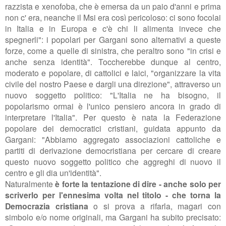
razzista e xenofoba, che è emersa da
un paio d'anni e prima
non c' era,
neanche il Msi era così pericoloso: ci sono focolai
in Italia e in Europa e c'è chi li alimenta invece che
spegnerli": i popolari per Gargani sono alternativi a queste
forze, come a quelle di sinistra, che peraltro sono "
in crisi e
anche senza identità". Toccherebbe dunque al centro,
moderato e popolare, di cattolici e laici, "
organizzare la vita
civile del nostro Paese e dargli una direzione", attraverso un
nuovo soggetto politico: "L'Italia ne ha bisogno, il
popolarismo ormai è l'unico pensiero ancora in grado di
interpretare l'Italia". Per questo è nata la Federazione
popolare dei democratici cristiani, guidata appunto da
Gargani: "Abbiamo aggregato associazioni cattoliche e
partiti di derivazione democristiana per cercare di creare
questo nuovo soggetto politico che aggreghi di nuovo il
centro e gli dia un'identità".
Naturalmente
è forte la tentazione di dire - anche solo per
scriverlo per l'ennesima volta nel titolo - che torna la
Democrazia cristiana
o si prova a rifarla, magari con
simbolo e/o nome originali, ma Gargani ha subito precisato: