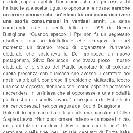
creduto, saputo e potuto. N
on siamo qui a fare processi a chi
ha fatto le sue scelte, uguali o opposte alle nostre:
sarebbe
un errore pensare che un'intesa tra noi possa riscrivere
una storia consumatasi in ventisei anni
". La storia
comprende pure la scelta fatta nel 1995 da Rocco
Buttiglione: "Quando spaccò il Ppi non fu
un segretario
disattento, ma un intellettuale che scorgeva in quel
momento
un diverso modo di organizzare l'universo
elettorale che sosteneva la Dc: irrompeva un nuovo
protagonista, Silvio Berlusconi, che aveva preso il nostro
elettorato e lo sforzo
del Partito popolare fu di colorare
quella presenza con qualcosa che avesse il carattere dei
nostri valori; altri, compreso il presidente
Mattarella,
fecero
una scelta opposta,
ritenendo che i colori popolari potessero
riaccendersi in un'intesa che si opponesse a una modalità
politica che non condividevano", cioè quella del Ppi alleato
del centrodestra, linea poi seguita dal Cdu di Buttiglione.
Rotondi, in ogni caso, ha fatto propria una massima di
Clive
Staples Lewis
:
"Non puoi tornare indietro e cambiare l’inizio,
ma puoi iniziare da dove ti trovi e cambiare la fine"
. Per
cambiare quella fine, per l'attuale deputato di Forza Italia