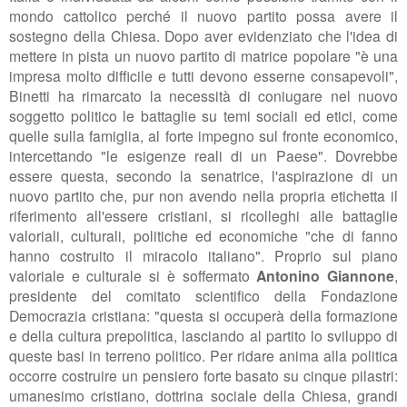
mondo cattolico perché il nuovo partito possa avere il
sostegno della Chiesa. Dopo aver evidenziato che l'idea di
mettere in pista un nuovo partito di matrice popolare "è una
impresa molto difficile e tutti devono esserne consapevoli",
Binetti ha rimarcato la necessità di coniugare nel nuovo
soggetto politico le battaglie su temi sociali ed etici, come
quelle sulla famiglia, al forte impegno sul fronte economico,
intercettando "
le esigenze reali di un Paese". Dovrebbe
essere questa, secondo la senatrice, l'aspirazione di un
nuovo partito che, pur non avendo nella propria etichetta il
riferimento all'essere cristiani, si ricolleghi alle battaglie
valoriali, culturali, politiche ed economiche "che di fanno
hanno costruito il miracolo italiano". Proprio sul piano
valoriale e culturale si è soffermato
Antonino Giannone
,
presidente del comitato scientifico della Fondazione
Democrazia cristiana: "questa si occuperà della formazione
e della cultura prepolitica, lasciando al partito lo sviluppo di
queste basi in terreno politico. P
er ridare anima alla politica
o
ccorre costruire un pensiero forte basato su cinque pilastri:
umanesimo cristiano, dottrina sociale della Chiesa, grandi