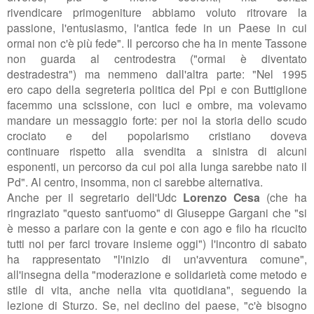
rivendicare
primogeniture
abbiamo voluto ritrovare la
passione, l'entusiasmo, l'antica fede
in un Paese in cui
ormai non c'è più fede". Il percorso che ha in mente Tassone
non guarda al centrodestra ("ormai è diventato
destradestra") ma nemmeno dall'altra parte: "Nel 1995
ero
capo della
segreteria politica del Ppi e con Buttiglione
facemmo
una scissione, con luci e ombre, ma volevamo
mandare
un messaggio forte: per noi la storia
dello scudo
crociato e del popolarismo cristiano doveva
continuare
rispetto alla svendita a sinistra di alcuni
esponenti, un percorso da cui poi alla lunga sarebbe nato il
Pd". Al centro, insomma, non ci sarebbe alternativa.
Anche per il segretario dell'Udc
Lorenzo Cesa
(che ha
ringraziato "questo sant'uomo" di Giuseppe Gargani che "si
è messo a parlare con la gente e con ago e filo ha ricucito
tutti noi per farci trovare insieme oggi") l'incontro di sabato
ha rappresentato "l'inizio di un'avventura comune",
all'insegna della "
moderazione e solidarietà come metodo e
stile di vita, anche nella vita quotidiana", seguendo la
lezione di Sturzo. Se, nel declino del paese, "
c'è bisogno