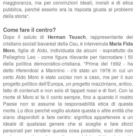
maggioranza, ma per convinzioni ideali, morali e di etica
pubblica, perché esserlo era la risposta giusta ai problemi
della storia".
Come fare il centro?
Dopo il saluto di
Herman Teusch
, rappresentante dei
cristiano sociali bavaresi della Csu, è intervenuta
Maria Fida
Moro
, figlia di Aldo, individuata da alcuni - soprattutto da
Pellegrino Leo - come figura rilevante per riannodare i fili
della politica democratico-cristiana.
"P
rima del 1992 - ha
detto riferendosi a Mannino - c'è stato un 1978 in cui un
certo Aldo Moro è stato ucciso
non a caso, ma per il suo
progetto politico dell'Europa, un
progetto mazziniano, antico,
fatto di contenuti e non solo di tappeti rossi e di fiori.
Con la
morte di Moro si fa il conto sempre, fino a quando il nostro
Paese non si assume la responsabilità etica di questa
morte. Lo dico
perché voglio aiutare
questa o altre entità che
siano disponibili a fare centro: significa appartenere a un
ideale di qualsiasi genere che si sceglie e
fare sforzi
personali per rendere questa cosa possibile,
vuol dire non