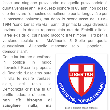
fosse
una stagione provvisoria: ma quella provvisorietà è
durata ventisei anni e a
questo signore di 83 anni
non posso
che rinnovare l'ennesimo complimento per la longevità e per
la passione politica"), ma dopo lo sconquasso del 1992-
1994 "sono tornati via via i partiti di prima: la Lega divenuta
nazionale, la destra rappresentata ora da Fratelli d'Italia,
l'area ex Pds di cui hanno raccolto il testimone il Pd per la
versione sociale e il MoVimento 5 Stelle per quella
giustizialista. All'appello mancano solo i popolari, i
democristiani".
Come far tornare quest'area
in politica in modo
rilevante? Ecco la proposta
di Rotondi: "Lasciamo pure
in vita le nostre trentasei
sigle, del resto
la
Democrazia cristiana fu un
partito federale di correnti:
non c'è bisogno di
sciogliere nulla, ma
E se il simbolo fosse questo?