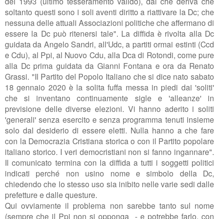
del
1993 (ultimo tesseramento valido), dal che deriva che
soltanto questi sono i soli
aventi diritto a riattivare la Dc; che
nessuna delle attuali Associazioni politiche che
affermano di
essere la Dc può ritenersi tale". La diffida è rivolta alla Dc
guidata da Angelo Sandri, all'Udc, a partiti ormai estinti (Ccd
e Cdu), al Ppi, al Nuovo Cdu, alla Dca di Rotondi, come pure
alla Dc prima guidata da Gianni Fontana e ora da Renato
Grassi. "
Il Partito del Popolo Italiano che si dice nato sabato
18 gennaio 2020 è la
solita fuffa messa in piedi dai 'soliti'
che si inventano continuamente sigle e '
alleanze' in
previsione delle diverse elezioni. Vi hanno aderito i soliti
'generali'
senza esercito e senza programma tenuti insieme
solo dal desiderio di essere eletti.
Nulla hanno a che fare
con la Democrazia Cristiana storica o con il Partito popolare
i
taliano storico. I veri democristiani non si fanno ingannare".
Il comunicato termina con la diffida a tutti i soggetti politici
indicati perché non usino nome e simbolo della Dc,
chiedendo che lo stesso uso sia inibito nelle varie sedi dalle
prefetture e dalle questure.
Qui ovviamente il problema non sarebbe tanto sul nome
(sempre che il Ppi non si opponga - e potrebbe farlo, con