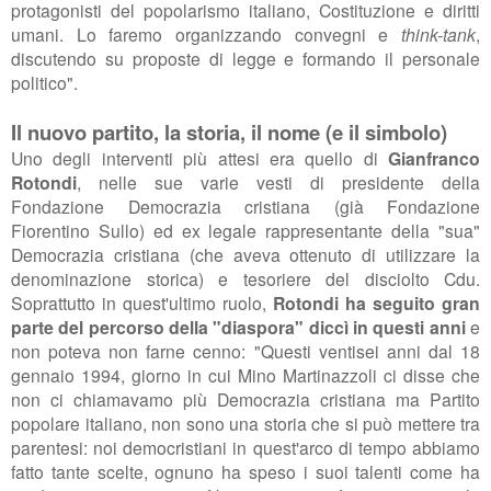
protagonisti del popolarismo italiano, Costituzione e diritti
umani. Lo faremo organizzando
convegni e
think-tank
,
discutendo su proposte di legge e formando il personale
politico".
Il nuovo partito, la storia, il nome (e il simbolo)
Uno degli interventi più attesi era quello di
Gianfranco
Rotondi
, nelle sue varie vesti di presidente della
Fondazione Democrazia cristiana (già Fondazione
Fiorentino Sullo) ed ex legale rappresentante della "sua"
Democrazia cristiana (che aveva ottenuto di utilizzare la
denominazione storica) e tesoriere del disciolto Cdu.
Soprattutto in quest'ultimo ruolo,
Rotondi ha seguito gran
parte del percorso della "diaspora" diccì in questi anni
e
non poteva non farne cenno:
"Questi ventisei anni dal 18
gennaio 1994, giorno in cui Mino Martinazzoli ci disse
che
non ci chiamavamo più Democrazia cristiana ma Partito
popolare
italiano, non sono una storia che si può mettere tra
parentesi:
noi democristiani in quest'arco di tempo abbiamo
fatto tante scelte, ognuno ha speso i suoi talenti
come ha