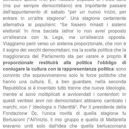
(ma pur sempre democristiano) era importante passare
dall'appuntamento di sabato "per un nuovo inizio, per
entrare in un'altra stagione". Una stagione certamente
alternativa ai
populismi: "S
e fossero rimasti i sistemi
elettorali 'in rima baciata latina' io non avrei proposto
un'alleanza con la Lega, ma un'alleanza opposta.
Viaggiamo però verso un sistema
proporzionale, che non è
il sogno dei
vecchi democristiani, ma
la scelta politica che la
maggioranza del Parlamento sta per varare e proprio
il
proporzionale restituirà alla politica l'obbligo di
coniugare la cultura con la rappresentanza politica
: sono
convinto che
sopravviveranno solo le forze politiche che
hanno una cultura
. E, a ben guardare,
nella seconda
Repubblica
si è inventato tutto tranne che nuove ideologie,
mentre si sono moltiplicati e avvicendati i contenitori:
in
questi ventisei anni noi democristiani abbiamo cambiato i
marchi, non l' ideologia o l'identità". Per il presidente della
Fondazione Dc, l'unica novità di quella stagione fu
Berlusconi ("All'inizio, il mio gruppo e quello di Mattarella
eravamo uniti solo dall'idea che quella berlusconiana