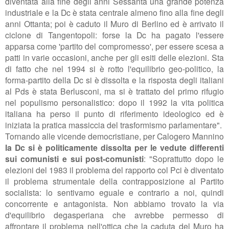
diventata
alla fine degli anni Sessanta
una grande potenza
industriale e la Dc è stata centrale
almeno fino alla fine degli
anni Ottanta; poi è caduto il Muro di Berlino ed è arrivato il
ciclone di Tangentopoli: forse la Dc ha pagato l'essere
apparsa come
'partito del compromesso', per essere scesa a
patti in varie occasioni, anche per gli esiti delle elezioni. Sta
di fatto che nel 1994
si è rotto l'equilibrio geo-politico, la
forma-partito della Dc si è dissolta e
la risposta degli italiani
al Pds è stata Berlusconi, ma si è trattato del primo rifugio
nel
populismo personalistico: dopo il 1992 la vita politica
italiana ha perso il punto di riferimento ideologico ed è
iniziata la pratica massiccia del
trasformismo parlamentare".
Tornando alle vicende democristiane, per Calogero Mannino
la Dc si è politicamente dissolta per le vedute differenti
sui comunisti e sui post-comunisti
: "Soprattutto dopo le
elezioni del 1983
il problema del rapporto col Pci è diventato
il problema strumentale della contrapposizione al Partito
socialista: lo
sentivamo
eguale e contrario a noi, quindi
concorrente e antagonista. Non abbiamo trovato la via
d'equilibrio degasperiana
che avrebbe permesso di
affrontare il problema nell'ottica che la caduta del Muro ha