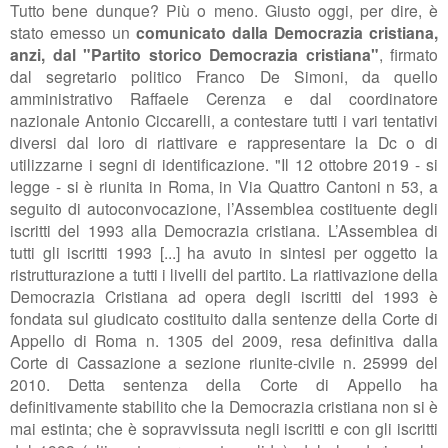
Tutto bene dunque? Più o meno. Giusto oggi, per dire, è
stato emesso un
comunicato dalla Democrazia cristiana,
anzi, dal "Partito storico Democrazia cristiana"
, firmato
dal segretario politico Franco De Simoni, da quello
amministrativo Raffaele Cerenza e dal coordinatore
nazionale Antonio Ciccarelli, a contestare tutti i vari tentativi
diversi dal loro di riattivare e rappresentare la Dc o di
utilizzarne i segni di identificazione. "I
l 12 ottobre 2019 - si
legge - si è riunita in Roma, in Via Quattro Cantoni n 53, a
seguito di auto
convocazione, l’Assemblea costituente degli
iscritti del 1993 alla Democrazia c
ristiana. L’Assemblea di
tutti gli iscritti 1993 [...]
ha avuto in sintesi per oggetto la
ristrutturazione a tutti i livelli del partito. La
riattivazione della
Democrazia Cristiana ad opera degli iscritti del 1993 è
fondata sul
giudicato costituito dalla sentenze della Corte di
Appello di Roma n. 1305 del 2009,
resa definitiva dalla
Corte di Cassazione a sezione riunite-civile n. 25999 del
2010.
Detta sentenza della Corte di Appello ha
definitivamente stabilito che la Democrazia c
ristiana non si è
mai estinta; che è sopravvissuta negli iscritti e con gli iscritti