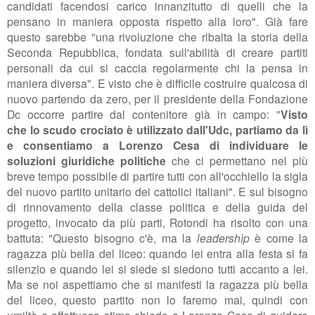
candidati facendosi carico
innanzitutto di quelli che la
pensano in maniera opposta rispetto alla loro". Già fare
questo sarebbe "
una rivoluzione che ribalta la storia della
Seconda Repubblica, fondata
sull'abilità di creare partiti
personali da cui si caccia regolarmente chi la pensa in
maniera diversa". E visto che è difficile costruire qualcosa di
nuovo partendo da zero, per il presidente della Fondazione
Dc occorre partire dal contenitore già in campo: "
Visto
che
lo scudo crociato è utilizzato dall'Udc, partiamo da lì
e consentiamo a Lorenzo Cesa
di individuare le
soluzioni giuridiche politiche
che ci permettano nel più
breve tempo possibile di partire tutti con all'occhiello la sigla
del nuovo partito unitario dei cattolici italiani". E sul bisogno
di rinnovamento della classe politica e della guida del
progetto, invocato da più parti, Rotondi ha risolto con una
battuta: "Questo bisogno c'è,
ma la
leadershìp
è come la
ragazza più bella del liceo:
quando lei entra alla festa si fa
silenzio e quando lei si siede si siedono tutti accanto a lei.
M
a se noi aspettiamo che si manifesti la ragazza più bella
del liceo, questo partito non lo faremo mai, quindi con