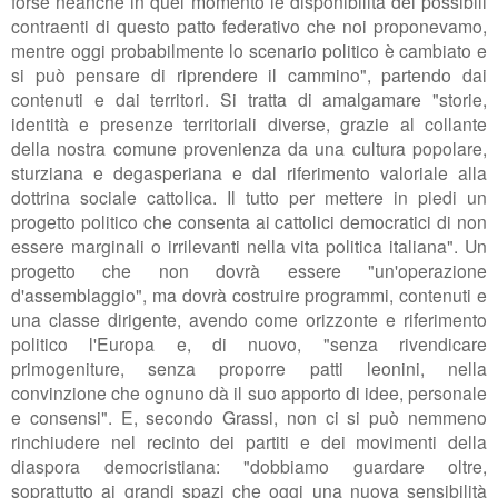
forse neanche in quel momento le disponibilità dei possibili
contraenti di questo
patto federativo che noi proponevamo,
mentre oggi probabilmente lo scenario politico è cambiato e
si può pensare di
riprendere il cammino", partendo dai
contenuti e dai territori. Si tratta di amalgamare "
storie,
identità e presenze territoriali diverse, grazie al collante
della nostra comune provenienza da
una cultura popolare,
sturziana e degasperiana e dal
riferimento valoriale alla
dottrina sociale cattolica. Il tutto per mettere in piedi un
progetto politico
che consenta ai cattolici democratici di non
essere marginali o irrilevanti nella vita politica italiana". Un
progetto che non dovrà essere "
un'operazione
d'assemblaggio", ma dovrà costruire programmi, contenuti e
una classe dirigente, avendo come orizzonte e riferimento
politico l'Europa e, di nuovo, "
senza rivendicare
primogeniture, senza proporre patti leonini, nella
convinzione che ognuno dà il suo apporto di idee, personale
e consensi". E, secondo Grassi, non ci si può nemmeno
rin
chiudere
nel recinto dei partiti e dei movimenti della
diaspora democristiana: "dobbiamo guardare oltre,
s
oprattutto ai grandi spazi che oggi una nuova sensibilità