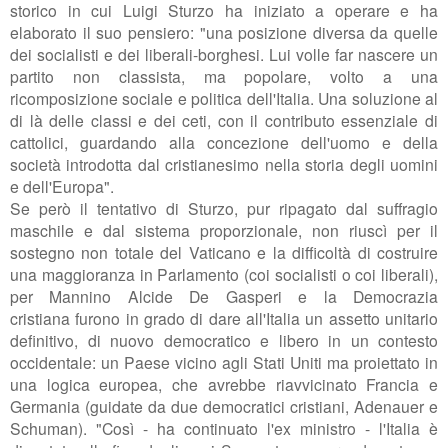
storico in cui Luigi Sturzo ha iniziato a operare e ha
elaborato il suo pensiero: "una posizione
diversa da quelle
dei socialisti e dei liberali-borghesi. Lui volle far nascere un
partito non classista, ma
popolare, volto a
una
ricomposizione sociale e politica dell'Italia. Una soluzione
al
di là delle classi e dei ceti, con il contributo essenziale di
cattolici, guardando all
a concezione dell'uomo e della
società introdotta dal cristianesimo nella storia degli uomini
e dell'Europa".
Se però il tentativo di Sturzo, pur ripagato dal suffragio
maschile e dal sistema proporzionale, non riuscì per il
sostegno non totale del Vaticano e la difficoltà di costruire
una maggioranza in P
arlamento (coi socialisti o coi liberali),
per Mannino Alcide De Gasperi e la Democrazia
cristiana
furono in grado di
dare all'Italia u
n assetto unitario
definitivo,
di nuovo democratico e libero in un contesto
occidentale: un Paese vicino a
gli Stati Uniti ma proiettato in
una logica europea, che avrebbe riavvicinato Francia e
Germania (guidate da due democratici cristiani, Adenauer e
Schuman)
. "Così - ha continuato l'ex ministro - l'Italia è