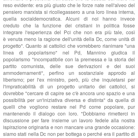
reso evidente:
era più giusto che
le forze nate nell'alveo del
pensiero marxista
si ricollegassero a una loro linea interna,
quella
socialdemocratica. Alcuni di noi hanno
invece
creduto
che la funzione dei cristiani in politica fosse
integrare l'esperienza del Pci che non era più tale, così
è
venuta meno la ragione dell'unità della Dc, come
unità di
progetto". Quanto ai cattolici che vorrebbero
rianimare "una
linea di popolarismo" nel Pd, Mannino giudica il
popolarismo "
incompatibile con la premessa e la storia
del
partito comunista, delle sue derivazioni e dei suoi
ammodernamenti", perfino un sostanziale approdo al
liberismo; per l'ex ministro, però
, più che inquietarsi per
l'impraticabilità di un progetto unitario dei cattolici, si
dovrebbe "
cercare di capire
se c'è ancora uno spazio e una
possibilità per un'iniziativa diversa
e distinta" da quella di
quelli che vogliono restare nel Pd come popolare, pur
mantenendo il dialogo con loro
. "Dobbiamo rimetterci i
n
discussione per fare insieme un lavoro fedele alla nostra
ispirazione originaria e non mancare una grande occasione:
siamo stati nella Dc non per bottega o perché era il partito di