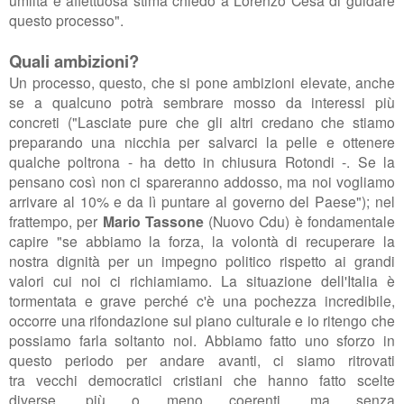
umiltà
e affettuosa stima chiedo a Lorenzo Cesa di guidare
questo processo".
Quali ambizioni?
Un processo, questo, che si pone ambizioni elevate, anche
se a qualcuno potrà sembrare mosso da interessi più
concreti ("Lasciate pure che gli altri credano che stiamo
preparando una nicchia per salvarci la pelle e ottenere
qualche poltrona - ha detto in chiusura Rotondi -. Se la
pensano così
non ci spareranno
addosso, ma noi vogliamo
arrivare al 10% e da lì puntare al governo del Paese"); nel
frattempo, per
Mario Tassone
(Nuovo Cdu) è fondamentale
capire "se
abbiamo la forza, la volontà di recuperare la
nostra dignità per un impegno politico rispetto ai grandi
valori cui noi ci richiamiamo. La situazione dell'Italia è
tormentata e grave pe
rché
c'è una pochezza incredibile,
occorre una rifondazione sul piano culturale
e io ritengo che
possiamo farla soltanto noi. A
bbiamo fatto uno sforzo in
questo periodo
per andare avanti,
ci siamo ritrovati
tra
vecchi democratici cristiani che hanno fatto scelte
diverse, più o meno coerenti, ma
senza