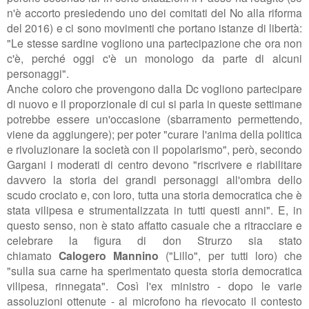
n'è accorto presiedendo uno dei comitati del No alla riforma
del 2016) e ci sono movimenti che portano istanze di libertà:
"Le stesse sardine
vogliono una partecipazione che ora non
c'è, perché oggi c'è un monologo da parte di alcuni
personaggi".
Anche coloro che provengono dalla Dc vogliono partecipare
di nuovo e il proporzionale di cui si parla in queste settimane
potrebbe essere un'occasione (sbarramento permettendo,
viene da aggiungere); per poter "curare l'anima della politica
e rivoluzionare la società con il popolarismo", però, secondo
Gargani i moderati di centro devono "
riscrivere e riabilitare
davvero la storia
dei grandi personaggi all'ombra dello
scudo crociato e, con loro, tutta una storia democratica che è
stata vilipesa e strumentalizzata in tutti questi anni". E, in
questo senso, non è stato affatto casuale che a ritracciare e
celebrare la figura di don Strurzo sia stato
chiamato
Calogero Mannino
("Lillo", per tutti loro) che
"
sulla sua carne ha sperimentato
questa storia
democratica
vilipesa,
rinnegata". Così l'ex ministro - dopo le varie
assoluzioni ottenute - al microfono ha rievocato il contesto