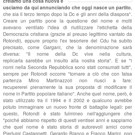
creiamo una cosa nuova e
usciamo da qui annunciando che oggi
nasce un partito
,
che sia il terzo tempo dopo la Dc e gli anni della diaspora".
Creare un partito pone la questione del nome e molti
avevano ventilato l'idea di riutilizzare l'etichetta della
Democrazia cristiana (grazie al preuso legittimo vantato da
Rotondi), eppure proprio l'ex tesoriere del Cdu ha
subito
precisato, come Gargani, che la denominazione sarà
diversa: "Il nome della Dc vive nella cultura,
replicarla
sarebbe un insulto alla nostra storia". E se
"i
nomi
nella Seconda Repubblica sono stati consumati tutti",
sempre per Rotondi occorre "
tornare
a ciò che con falsa
partenza Mino Martinazzoli non riuscì a fare:
recupererei
pienamente la sua proposta
di modificare il
nome in Partito popolare italiano". Anche quel nome, però, è
stato utilizzato tra il 1994 e il 2002 e qualcuno avrebbe
potuto immaginare un nuovo fronte di battaglie legali: per
questo, Rotondi è stato fulmineo nell'aggiungere che
"p
oiché abbiamo rispetto di questi ventisei anni
e sappiamo
che quel nome è stato storia di autorevoli amici come
Pierluigi Castagnetti, Gerardo Bianco e Franco Marini, non