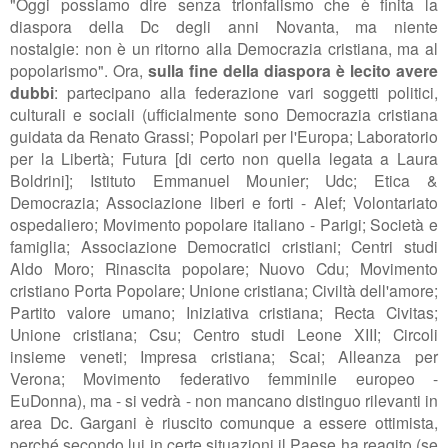
"
Oggi possiamo dire senza trionfalismo che è finita la
diaspora
della Dc degli anni Novanta, m
a niente
nostalgie:
non è un ritorno alla Democrazia cristiana,
ma al
popolarismo". Ora,
sulla fine della diaspora è lecito avere
dubbi
: partecipano alla federazione vari soggetti politici,
culturali e sociali (ufficialmente sono Democrazia cristiana
guidata da Renato Grassi; Popolari per l'Europa; Laboratorio
per la Libertà; Futura [di certo non quella legata a Laura
Boldrini]; Istituto Emmanuel Mounier; Udc; Etica &
Democrazia; Associazione liberi e forti - Alef; Volontariato
ospedaliero; Movimento popolare italiano - Parigi; Società e
famiglia; Associazione Democratici cristiani; Centri studi
Aldo Moro; Rinascita popolare; Nuovo Cdu; Movimento
cristiano Porta Popolare; Unione cristiana; Civiltà dell'amore;
Partito valore umano; Iniziativa cristiana; Recta Civitas;
Unione cristiana; Csu; Centro studi Leone XIII; Circoli
insieme veneti; Impresa cristiana; Scai; Alleanza per
Verona; Movimento federativo femminile europeo -
EuDonna), ma - si vedrà - non mancano distinguo rilevanti in
area Dc.
Gargani è riuscito comunque a essere ottimista,
perché secondo lui in certe situazioni il Paese ha reagito (se