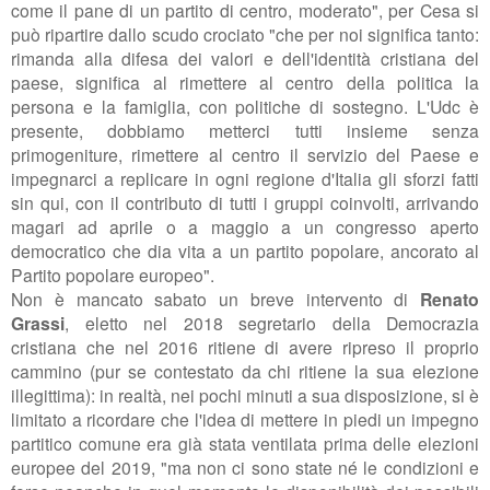
come il pane di un partito di centro, moderato", per Cesa si
può ripartire dallo scudo crociato "che per noi significa tanto:
rimanda alla
difesa dei valori e dell'identità cristiana del
paese, significa al rimettere al centro della politica la
persona e
la famiglia, con politiche di sostegno. L'Udc è
presente, dobbiamo
metterci tutti insieme senza
primogeniture, rimettere al centro il servizio del Paese e
impegnarci a
replicare in ogni regione d'Italia gli sforzi fatti
sin qui, con il contributo di tutti i gruppi coinvolti, arrivando
magari ad
aprile o a maggio a un congresso aperto
democratico che dia vita a un partito popolare, ancorato al
Partito popolare europeo".
Non è mancato sabato un breve intervento di
Renato
Grassi
,
eletto nel 2018
segretario della Democrazia
cristiana che nel 2016 ritiene di avere ripreso il proprio
cammino (pur se contestato da chi ritiene la sua elezione
illegittima): in realtà, nei pochi minuti a sua disposizione, si è
limitato a ricordare che l'idea di mettere in piedi un impegno
partitico comune era già stata ventilata prima delle elezioni
europee del 2019, "
ma non ci sono state né le condizioni e