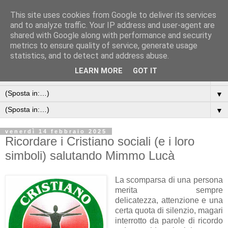
This site uses cookies from Google to deliver its services
and to analyze traffic. Your IP address and user-agent are
shared with Google along with performance and security
metrics to ensure quality of service, generate usage
statistics, and to detect and address abuse.
LEARN MORE
GOT IT
▼
▼
▼
venerdì 14 febbraio 2025
Ricordare i Cristiano sociali (e i loro
simboli) salutando Mimmo Lucà
La scomparsa di una persona
merita sempre
delicatezza, attenzione e una
certa quota di silenzio, magari
interrotto da parole di ricordo