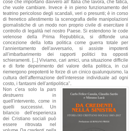
cose che importano davvero all' Italia che lavora, che fatica,
che vuole cambiare. Invece è in pieno funzionamento del
teatrino pericoloso degli scandali, veri o presunti; è in corso
di frenetico allestimento la scenografia delle manipolazioni
giornalistiche di un modo non proprio civile di esercitare il
controllo di legalità nel nostro Paese. Si estendono le code
velenose della Prima Repubblica, si diffonde una
concezione della lotta politica come guerra totale per
l'annientamento dell'avversario, si assiste impotenti
all'imbarbarimento dei rapporti politici tra opposti
schieramenti. [...] Viviamo, cari amici, una situazione difficile
e di forte deperimento del valore della politica, in cui
riemergono prepotenti le forze di un cinico qualunquismo, la
cultura dell'affermazione dell'interesse individuale ad ogni
costo, i fantasmi dell'antipolitica".
Non c'era solo la
pars
destruens
in
quell'intervento, come in
quelli successivi. Un
bilancio dell'esperienza
dei Cristiano sociali può
essere ritrovata nel
volume
Da credenti nella