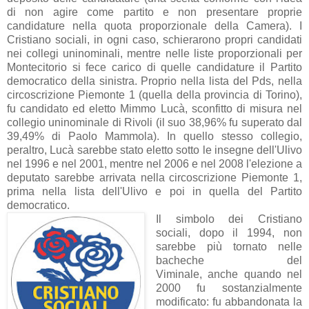
di non agire come partito e non presentare proprie
candidature nella quota proporzionale della Camera). I
Cristiano sociali, in ogni caso, schierarono propri candidati
nei collegi uninominali, mentre nelle liste proporzionali per
Montecitorio si fece carico di quelle candidature il Partito
democratico della sinistra. Proprio nella lista del Pds, nella
circoscrizione Piemonte 1 (quella della provincia di Torino),
fu candidato ed eletto Mimmo Lucà, sconfitto di misura nel
collegio uninominale di Rivoli (il suo 38,96% fu superato dal
39,49% di Paolo Mammola). In quello stesso collegio,
peraltro, Lucà sarebbe stato eletto sotto le insegne dell'Ulivo
nel 1996 e nel 2001, mentre nel 2006 e nel 2008 l'elezione a
deputato sarebbe arrivata nella circoscrizione Piemonte 1,
prima nella lista dell'Ulivo e poi in quella del Partito
democratico.
Il simbolo dei Cristiano
sociali, dopo il 1994, non
sarebbe più tornato nelle
bacheche del
Viminale, anche quando nel
2000 fu sostanzialmente
modificato: fu abbandonata la