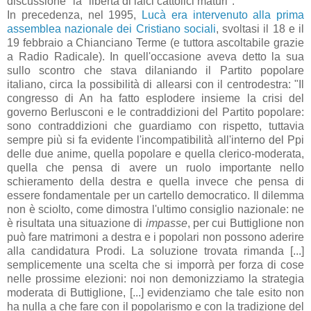
discussione" la "libertà di laici cattolici maturi".
In precedenza, nel 1995,
Lucà era intervenuto alla prima
assemblea nazionale dei Cristiano sociali
, svoltasi il 18 e il
19 febbraio a Chianciano Terme (e tuttora ascoltabile grazie
a Radio Radicale). In quell'occasione aveva detto la sua
sullo scontro che stava dilaniando il Partito popolare
italiano, circa la possibilità di allearsi con il centrodestra: "Il
congresso di An ha fatto esplodere insieme la crisi del
governo Berlusconi e le contraddizioni del Partito popolare:
sono contraddizioni che guardiamo con rispetto, tuttavia
sempre più si fa evidente l'incompatibilità all'interno del Ppi
delle due anime, quella popolare e quella clerico-moderata,
quella che pensa di avere un ruolo importante nello
schieramento della destra e quella invece che pensa di
essere fondamentale per un cartello democratico. Il dilemma
non è sciolto, come dimostra l'ultimo consiglio nazionale: ne
è risultata una situazione di
impasse
, per cui Buttiglione non
può fare matrimoni a destra e i popolari non possono aderire
alla candidatura Prodi. La soluzione trovata rimanda [...]
semplicemente una scelta che si imporrà per forza di cose
nelle prossime elezioni: noi non demonizziamo la strategia
moderata di Buttiglione, [...]
evidenziamo che tale esito non
ha nulla a che fare con il popolarismo e con la tradizione del