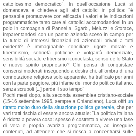
cattolicesimo democratico". In quell'occasione Lucà si
domandava e chiedeva agli altri cattolici in politica: "è
pensabile promuovere con efficacia i valori e le indicazioni
programmatiche tanto care ai cattolici accomodandosi in un
polo in compagnia di Pannella, Sgarbi, Meluzzi e Storace,
imparentandosi con un partito azienda sceso in campo per
la tutela di interessi finanziari ed aziendali privati a tutti
evidenti? è immaginabile conciliare rigore morale e
libertinismo, sobrietà politiche e volgarità demenziale,
sensibilità sociale e liberismo iconoclasta, senso dello Stato
e nuovo spirito proprietario? Chi pensa di conquistare
consensi moderati inseguendo a destra chi, all'ombra di una
connotazione religiosa solo apparente, ha trafficato per anni
con la parte peggiore, più infame del mondo politico italiano,
senza scrupoli [...] perde il suo tempo".
Pochi mesi dopo, alla seconda assemblea cristiano-sociale
(15-16 settembre 1995, sempre a Chianciano), Lucà offrì
un
ritratto molto duro della situazione politica generale
, che per
vari tratti rischia di essere ancora attuale: "La politica italiana
è ridotta a povera cosa: spesso è costretta a vivere una fase
di vera e propria avarizia programmatica, ad inseguire
contenuti, ad attendere che si riesca a concentrarsi sulle