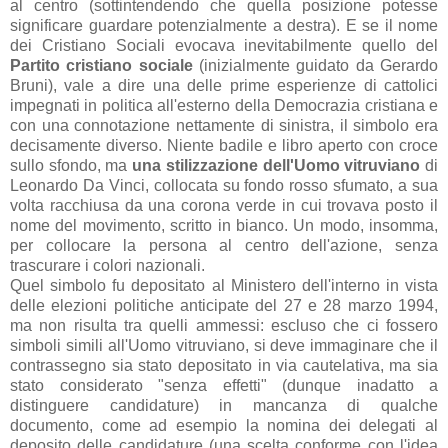
al centro (sottintendendo che quella posizione potesse
significare guardare potenzialmente a destra). E se il nome
dei Cristiano Sociali evocava inevitabilmente quello del
Partito cristiano sociale
(inizialmente guidato da Gerardo
Bruni), vale a dire una delle prime esperienze di cattolici
impegnati in politica all'esterno della Democrazia cristiana e
con una connotazione nettamente di sinistra, il simbolo era
decisamente diverso. Niente badile e libro aperto con croce
sullo sfondo, ma
una stilizzazione dell'Uomo vitruviano
di
Leonardo Da Vinci, collocata su fondo rosso sfumato, a sua
volta racchiusa da una corona verde in cui trovava posto il
nome del movimento, scritto in bianco. Un modo, insomma,
per collocare la persona al centro dell'azione, senza
trascurare i colori nazionali.
Quel simbolo fu depositato al Ministero dell'interno in vista
delle elezioni politiche anticipate del 27 e 28 marzo 1994,
ma non risulta tra quelli ammessi: escluso che ci fossero
simboli simili all'Uomo vitruviano, si deve immaginare che il
contrassegno sia stato depositato in via cautelativa, ma sia
stato considerato "senza effetti" (dunque inadatto a
distinguere candidature) in mancanza di qualche
documento, come ad esempio la nomina dei delegati al
deposito delle candidature (una scelta conforme con l'idea