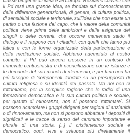
classe dirigente all'Italia e all'Europa. Restiamo convinti che
il Pd resti una grande idea, se fondata sul riconoscimento
delle differenze generazionali, di genere, di cultura politica,
di sensibilità sociale e territoriale, sull'idea che non esiste un
partito o una fazione del capo, che il valore della comunità
politica viene prima delle ambizioni e delle esigenze dei
singoli o delle correnti, che occorre mantenere saldo il
dialogo e il rapporto con i cittadini, con quelli che fanno più
fatica e con le forme organizzate della partecipazione e
della mediazione sociale. Abbiamo adempiuto al nostro
compito. Il Pd può ancora crescere in un contesto di
rinnovato centrosinistra e di riconciliazione con le istanze e
le domande del suo mondo di riferimento, e per farlo non ha
più bisogno di 'componenti' fondate su un presupposto di
cultura religiosa o su identità del passato. Ma noi non ci
rottamiamo, per la semplice ragione che le radici di una
formazione democratica e la sua cultura politica e sociale,
per quanto di minoranza, non si possono 'rottamare'. Si
possono ricambiare i gruppi dirigenti per ragioni di anzianità
o di rinnovamento, ma non si possono abbattere i depositi di
significati e le tracce di senso del cammino importante e
plurale di una storia. [...] Il cristianesimo sociale e
democratico, oggi, vive e sviluppa più direttamente il