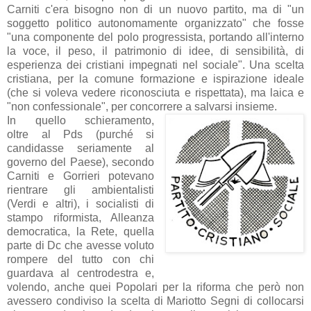
C
arniti
c'era bisogno non di un nuovo partito, ma di "un
soggetto politico autonomamente organizzato" che fosse
"una componente del polo progressista, portando all'interno
la voce, il peso, il patrimonio di idee, di sensibilità, di
esperienza dei cristiani impegnati nel sociale". Una scelta
cristiana, per la comune formazione e ispirazione ideale
(che si voleva vedere riconosciuta e rispettata), ma laica e
"non confessionale", per concorrere a salvarsi insieme.
In quello schieramento,
oltre al Pds (purché si
candidasse seriamente al
governo del Paese), secondo
Carniti e Gorrieri potevano
rientrare gli ambientalisti
(Verdi e altri), i socialisti di
stampo riformista, Alleanza
democratica, la Rete, quella
parte di Dc che avesse voluto
rompere del tutto con chi
guardava al centrodestra e,
volendo, anche quei Popolari per la riforma che però non
avessero condiviso la scelta di Mariotto Segni di collocarsi