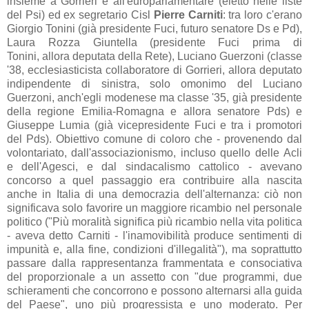
insieme a Gorrieri e all'europarlamentare (eletto nelle liste
del Psi) ed ex segretario Cisl
Pierre Carniti
: tra loro c'erano
Giorgio Tonini (già presidente Fuci, futuro senatore Ds e Pd),
Laura Rozza Giuntella (presidente Fuci prima di
Tonini, allora deputata della Rete), Luciano Guerzoni (classe
'38, ecclesiasticista collaboratore di Gorrieri, allora deputato
indipendente di sinistra, solo omonimo del Luciano
Guerzoni, anch'egli modenese ma classe '35, già presidente
della regione Emilia-Romagna e allora senatore Pds) e
Giuseppe Lumia (già vicepresidente Fuci e tra i promotori
del Pds). Obiettivo comune di coloro che - provenendo dal
volontariato, dall'associazionismo, incluso quello delle Acli
e dell'Agesci, e dal sindacalismo cattolico - avevano
concorso a quel passaggio era contribuire alla nascita
anche in Italia di una democrazia dell'alternanza: ciò non
significava solo favorire un maggiore ricambio nel personale
politico ("Più moralità significa più ricambio nella vita politica
- aveva detto Carniti - l'inamovibilità produce sentimenti di
impunità e, alla fine, condizioni d'illegalità"), ma soprattutto
passare dalla rappresentanza frammentata e consociativa
del proporzionale
a un
assetto con
"due programmi, due
schieramenti che concorrono e possono alternarsi alla guida
del Paese", uno
più progressist
a e uno moderato. Per