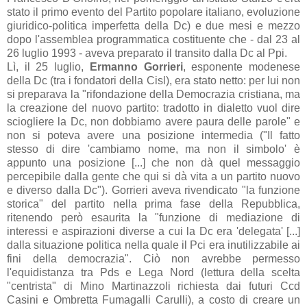
stato il primo evento del Partito popolare italiano, evoluzione
giuridico-politica imperfetta della Dc) e due mesi e mezzo
dopo l'assemblea programmatica costituente che - dal 23 al
26 luglio 1993 - aveva preparato il transito dalla Dc al Ppi.
Lì, il 25 luglio,
Ermanno Gorrieri
, esponente modenese
della Dc (tra i fondatori della Cisl), era stato netto: per lui non
si preparava la "rifondazione della Democrazia cristiana, ma
la creazione del nuovo partito: tradotto in dialetto vuol dire
sciogliere la Dc, non dobbiamo avere paura delle parole" e
non si poteva avere una posizione intermedia ("Il fatto
stesso di dire 'cambiamo nome, ma non il simbolo' è
appunto una posizione [...] che non dà quel messaggio
percepibile dalla gente che qui si dà vita a un partito nuovo
e diverso dalla Dc"). Gorrieri aveva rivendicato "la funzione
storica" del partito nella prima fase della Repubblica,
ritenendo però esaurita la "funzione di mediazione di
interessi e aspirazioni diverse a cui la Dc era 'delegata' [...]
dalla situazione politica nella quale il Pci era inutilizzabile ai
fini della democrazia". Ciò non avrebbe permesso
l'equidistanza tra Pds e Lega Nord (lettura della scelta
"centrista" di Mino Martinazzoli richiesta dai futuri Ccd
Casini e Ombretta Fumagalli Carulli), a costo di creare un