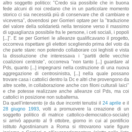
altro soggetto politico: "Credo sia possibile che in buona
fede alcuni di noi credano che in un particolare momento
storico ci sia necessità più di conservare che di cambiare e
viceversa", dovendosi per Gorrieri optare per la "traduzione
del valore della solidarietà nella tensione verso il massimo
di uguaglianza possibile fra le persone, i ceti sociali, i popoli
[...]". E se per Gorrieri le alleanze qualificavano il progetto,
occorreva rispettare gli elettori scegliendo prima del voto da
che parte stare: non potendo collaborare coi leghisti e vista
la dissoluzione che interessava i "partiti delle vecchie
coalizioni centriste", occorreva "non tanto [...] guardare al
Pds, quanto [...] impegnarsi nella costruzione di una nuova
aggregazione di centrosinistra, [...] nella quale possano
trovare casa i cattolici dentro la Dc e altri che provengono da
altre scelte, in collaborazione anche con filoni culturali laici"
e che potesse realizzare anche alleanze col Pds, ma coi
cattolici in posizione non subalterna.
Da quell'intervento (e da due incontri tenutisi il
24 aprile
e il
28 giugno 1993
, volti a promuovere la creazione di un
soggetto politico di matrice cattolico-democratico-sociale)
si arrivò appunto al 9 ottobre, giorno in cui al pontificio
istituto Agostinianum a Roma si ritrovarono varie figure