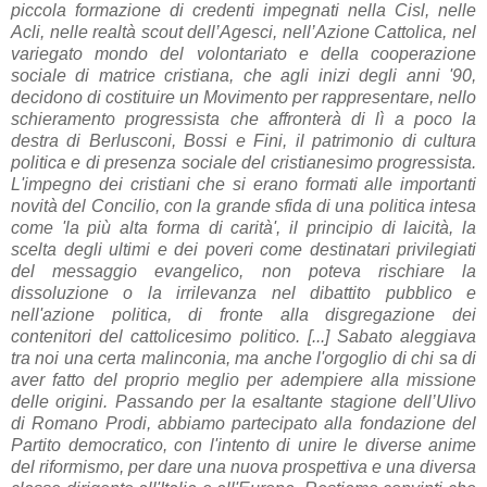
piccola formazione di credenti impegnati nella Cisl, nelle
Acli, nelle realtà scout dell’Agesci, nell’Azione Cattolica, nel
variegato mondo del volontariato e della cooperazione
sociale di matrice cristiana, che agli inizi degli anni '90,
decidono di costituire un Movimento per rappresentare, nello
schieramento progressista che affronterà di lì a poco la
destra di Berlusconi, Bossi e Fini, il patrimonio di cultura
politica e di presenza sociale del cristianesimo progressista.
L'impegno dei cristiani che si erano formati alle importanti
novità del Concilio, con la grande sfida di una politica intesa
come 'la più alta forma di carità', il principio di laicità, la
scelta degli ultimi e dei poveri come destinatari privilegiati
del messaggio evangelico, non poteva rischiare la
dissoluzione o la irrilevanza nel dibattito pubblico e
nell'azione politica, di fronte alla disgregazione dei
contenitori del cattolicesimo politico. [...] Sabato aleggiava
tra noi una certa malinconia, ma anche l'orgoglio di chi sa di
aver fatto del proprio meglio per adempiere alla missione
delle origini. Passando per la esaltante stagione dell’Ulivo
di Romano Prodi, abbiamo partecipato alla fondazione del
Partito democratico, con l'intento di unire le diverse anime
del riformismo, per dare una nuova prospettiva e una diversa