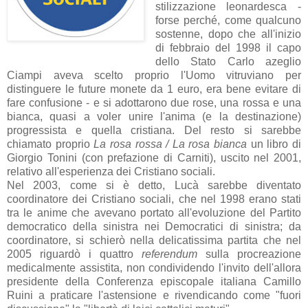
stilizzazione leonardesca -
forse perché, come qualcuno
sostenne, dopo che all'inizio
di febbraio del 1998 il capo
dello Stato Carlo azeglio
Ciampi aveva scelto proprio l'Uomo vitruviano per
distinguere le future monete da 1 euro, era bene evitare di
fare confusione - e si adottarono due rose, una rossa e una
bianca, quasi a voler unire l'anima (e la destinazione)
progressista e quella cristiana. Del resto si sarebbe
chiamato proprio
La rosa rossa / La rosa bianca
un libro di
Giorgio Tonini (con prefazione di Carniti), uscito nel 2001,
relativo all'esperienza dei Cristiano sociali.
Nel 2003, come si è detto, Lucà sarebbe diventato
coordinatore dei Cristiano sociali, che nel 1998 erano stati
tra le anime che avevano portato all'evoluzione del Partito
democratico della sinistra nei Democratici di sinistra; da
coordinatore, si schierò nella delicatissima partita che nel
2005 riguardò i quattro
referendum
sulla procreazione
medicalmente assistita, non condividendo l'invito dell'allora
presidente della Conferenza episcopale italiana Camillo
Ruini a praticare l'astensione e rivendicando come "fuori