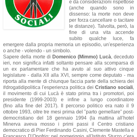
e da considerazioni rispettose
(anche quando sono in
dissenso: la morte non deve
per forza cancellare o tacitare
le distanze). Talvolta, però, la
fine di una vita accende
subito qualche luce, fa
emergere dalla propria memoria un episodio, un'esperienza
o anche - volendo - un simbolo.
Sapere della morte di
Domenico (Mimmo) Lucà
, deceduto
ieri, non significa infatti soltanto pensare alla scomparsa di
un ex parlamentare che ha avuto al suo attivo cinque
legislature - dalla XII alla XVI, sempre come deputato - ma
riporta alla mente di chiunque faccia parte della schiera dei
#drogatidipolitica l'esperienza politica dei
Cristiano sociali
,
il movimento di cui Lucà è stato prima tra i promotori, poi
presidente (1999-2003) e infine a lungo coordinatore
(fino alla fine del 2017). Il percorso politico era nato il 9
ottobre 1993, oltre tre mesi prima del "parto gemellare" post-
democristiano del 18 gennaio 1994 (la mattina all'hotel
Minerva aveva mosso i primi passi il Centro cristiano
democratico di Pier Ferdinando Casini, Clemente Mastella e
Francesco D'Onofrio; nel pomeriggio all'Istituto Sturzo c'era