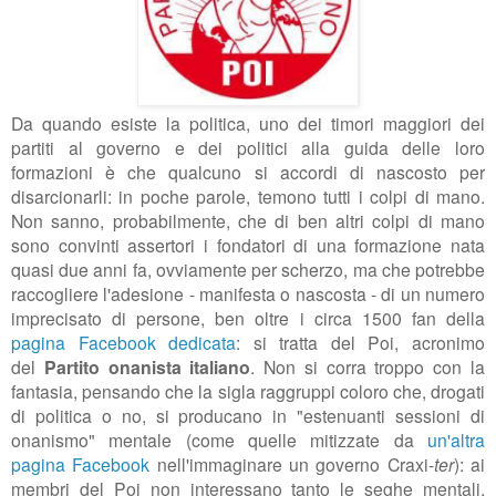
Da quando esiste la politica, uno dei timori maggiori dei
partiti al governo e dei politici alla guida delle loro
formazioni è che qualcuno si accordi di nascosto per
disarcionarli: in poche parole, temono tutti i colpi di mano.
Non sanno, probabilmente, che di ben altri colpi di mano
sono convinti assertori i fondatori di una formazione nata
quasi due anni fa, ovviamente per scherzo, ma che potrebbe
raccogliere l'adesione - manifesta o nascosta - di un numero
imprecisato di persone, ben oltre i circa 1500 fan della
pagina Facebook dedicata
: si tratta del Poi, acronimo
del
Partito onanista italiano
. Non si corra troppo con la
fantasia, pensando che la sigla raggruppi coloro che, drogati
di politica o no, si producano in "estenuanti sessioni di
onanismo" mentale (come quelle mitizzate da
un'altra
pagina Facebook
nell'immaginare un governo Craxi-
ter
): ai
membri del Poi non interessano tanto le seghe mentali,