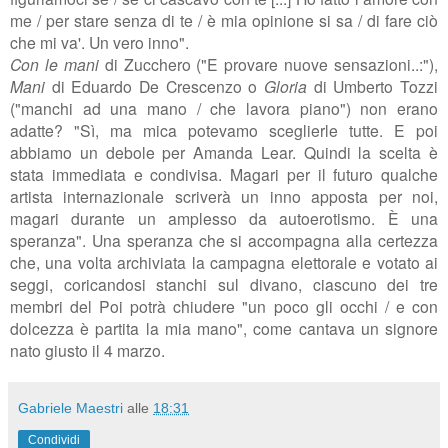
me /
per stare senza di te /
è mia opinione si sa /
di fare ciò
che mi va'. Un vero inno".
Con le mani
di Zucchero ("E provare nuove sensazioni..:"),
Mani
di Eduardo De Crescenzo o
Gloria
di Umberto Tozzi
("manchi ad una mano / che lavora piano") non erano
adatte? "
Sì, ma mica potevamo sceglierle tutte. E poi
abbiamo un debole per Amanda Lear. Quindi la scelta è
stata immediata e condivisa. Magari per il futuro qualche
artista internazionale scriverà un inno apposta per noi,
magari durante un amplesso da autoerotismo. È una
speranza". Una speranza che si accompagna alla certezza
che, una volta archiviata la campagna elettorale e votato ai
seggi, coricandosi stanchi sul divano, ciascuno dei tre
membri del Poi potrà chiudere
"un poco gli occhi /
e con
dolcezza è partita la mia mano", come cantava un signore
nato giusto il 4 marzo.
Gabriele Maestri
alle
18:31
Condividi