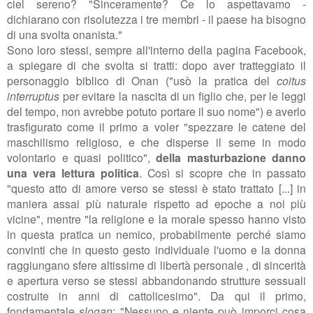
ciel sereno? "
Sinceramente? Ce lo aspettavamo -
dichiarano con risolutezza i tre membri - il paese ha bisogno
di una svolta onanista."
Sono loro stessi, sempre all'interno della pagina Facebook,
a spiegare di che svolta si tratti: dopo aver tratteggiato il
personaggio biblico di Onan ("usò la pratica del
coitus
interruptus
per evitare la nascita di un figlio che, per le leggi
del tempo, non avrebbe potuto portare il suo nome") e averlo
trasfigurato come il primo a voler "
spezzare le catene del
maschilismo religioso, e che disperse il seme in modo
volontario e quasi politico",
della masturbazione danno
una vera lettura politica
. Così si scopre che in passato
"
questo atto di amore verso se stessi è stato trattato [...] in
maniera assai più naturale rispetto ad epoche a noi più
vicine", mentre "la religione e la morale spesso hanno visto
in questa pratica un nemico, probabilmente perché siamo
convinti che in questo gesto individuale l'uomo e la donna
raggiungano sfere altissime di libertà personale , di sincerità
e apertura verso se stessi abbandonando strutture sessuali
costruite in anni di cattolicesimo". Da qui il primo,
fondamentale
slogan
: "
Nessuno e niente può imporci cosa