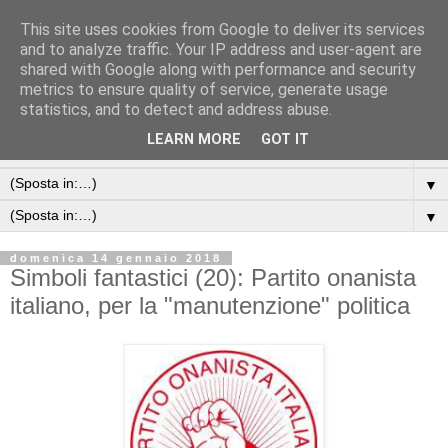
This site uses cookies from Google to deliver its services
and to analyze traffic. Your IP address and user-agent are
shared with Google along with performance and security
metrics to ensure quality of service, generate usage
statistics, and to detect and address abuse.
LEARN MORE
GOT IT
▼
▼
▼
domenica 14 gennaio 2018
Simboli fantastici (20): Partito onanista
italiano, per la "manutenzione" politica