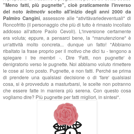
"Meno fatti, più pugnette", cioè praticamente l'inverso
del noto
leitmotiv
scelto all'inizio degli anni 2000 da
Palmiro Cangini
, assessore alle "ativitàvariedeventuali" di
Roncofritto (il personaggio che più di tutto è rimasto incollato
addosso all'attore Paolo Cevoli). L'inversione certamente
era voluta; eppure, a pensarci bene, la "manutenzione" è
un'attività molto concreta... dunque un fatto! "Abbiamo
ribaltato la frase
proprio per il motivo che dici tu - tengono a
spiegare i tre membri -. Dire 'Fatti, non pugnette' è
denigratorio verso le pugnette. Noi abbiamo voluto rimettere
le cose al loro posto. Pugnette, e non fatti. Perché se prima
di prendere una qualsiasi decisione o di 'fare' qualsiasi
cosa, si è provveduto a masturbarsi, le scelte non potranno
che essere fatte in maniera più serena. Con questo cosa
vogliamo dire?
Più pugnette per fatti migliori, in sintesi".