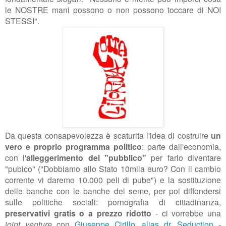
le NOSTRE mani possono o non possono toccare di NOI
STESSI".
Da questa consapevolezza è scaturita l'idea di costruire
un
vero e proprio programma politico
: parte dall'economia,
con l'
alleggerimento del "pubblico"
per farlo diventare
"pubico" ("
Dobbiamo allo Stato 10mila euro? Con il cambio
corrente vi daremo 10.000 peli di pube") e la sostituzione
delle banche con le banche del seme, per poi diffondersi
sulle politiche sociali:
pornografia di cittadinanza,
preservativi
gratis o a prezzo ridotto
- ci vorrebbe una
joint venture
con
Giuseppe Cirillo, alias dr. Seduction
-