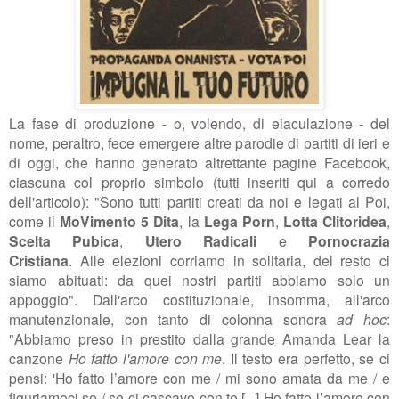
La fase di produzione - o, volendo, di eiaculazione - del
nome, peraltro, fece emergere altre parodie di partiti di ieri e
di oggi, che hanno generato altrettante pagine Facebook,
ciascuna col proprio simbolo (tutti inseriti qui a corredo
dell'articolo): "Sono tutti partiti creati da noi e legati al Poi,
come il
MoVimento 5 Dita
, la
Lega Porn
,
Lotta Clitoridea
,
Scelta Pubica
,
Utero Radicali
e
Pornocrazia
Cristiana
.
Alle elezioni corriamo
in solitaria, del resto ci
siamo abituati: da quei nostri partiti abbiamo solo un
appoggio". Dal
l'arco costituzionale, insomma, all'arco
manutenzionale, con tanto di colonna sonora
ad hoc
:
"Abbiamo
preso in prestito dalla grande Amanda Lear la
canzone
Ho fatto l'amore con me
. Il testo era perfetto, se ci
pensi: '
Ho fatto l’amore con me /
mi sono amata da me /
e
figuriamoci se /
se ci cascavo con te [...]
Ho fatto l’amore con