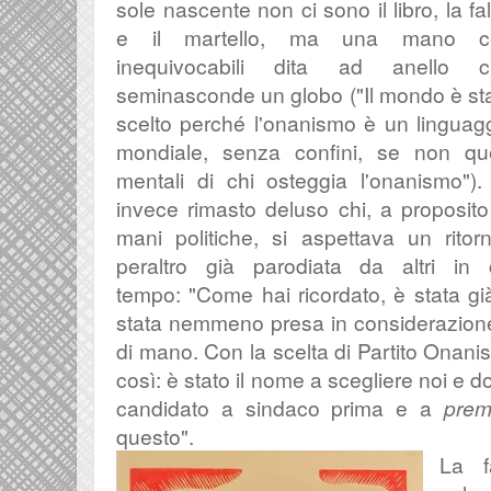
sole nascente non ci sono il libro, la fa
e il martello, ma una mano c
inequivocabili dita ad anello c
seminasconde un globo ("
Il mondo è st
scelto perché l'onanismo è un linguag
mondiale, senza confini, se non que
mentali di chi osteggia l'onanismo").
invece rimasto deluso chi, a proposito
mani politiche, si aspettava un rito
peraltro già parodiata da altri in
tempo:
"Come hai ricordato, è stata gi
stata nemmeno presa in considerazion
di mano.
Con la scelta di Partito Onani
così: è stato il nome a scegliere noi e d
candidato a sindaco prima e a
pre
questo
".
La f