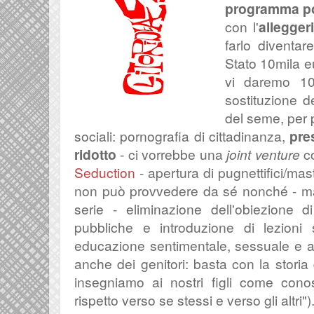
programma po
con l'
allegger
farlo diventar
Stato 10mila e
vi daremo 10
sostituzione 
del seme, per p
sociali:
pornografia di cittadinanza,
pre
ridotto
- ci vorrebbe una
joint venture
c
Seduction
- apertura di
pugnettifici/mastu
non può provvedere da sé nonché - ma
serie - e
liminazione dell'obiezione d
pubbliche e
introduzione di lezioni 
educazione sentimentale, sessuale e al
anche dei genitori: basta con la storia
insegniamo ai nostri figli come conos
rispetto verso se stessi e verso gli altri")