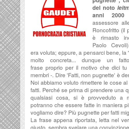
pugnette", ci
del noto
leit
anni 2000
assessore alle
Roncofritto (il
è rimasto inc
Paolo Cevoli)
era voluta; eppure, a pensarci bene, la 
molto concreta... dunque un fatto
frase
proprio per il motivo che dici tu
membri -. Dire 'Fatti, non pugnette' è de
Noi abbiamo voluto rimettere le cose al
fatti. Perché se prima di prendere una qu
qualsiasi cosa, si è provveduto a m
potranno che essere fatte in maniera 
vogliamo dire?
Più pugnette per fatti migli
La frase appena riportata, letta nel ve
giusto, sembra svelare una convinzione