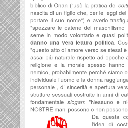
biblico di Onan ("usò la pratica del
coi
nascita di un figlio che, per le leggi d
portare il suo nome") e averlo trasfig
"
spezzare le catene del maschilismo r
seme in modo volontario e quasi polit
danno una vera lettura politica
. Cos
"
questo atto di amore verso se stessi è st
assai più naturale rispetto ad epoche a
religione e la morale spesso hanno v
nemico, probabilmente perché siamo co
individuale l'uomo e la donna raggiungan
personale , di sincerità e apertura v
strutture sessuali costruite in anni di ca
fondamentale
slogan
: "
Nessuno e ni
NOSTRE mani possono o non possono 
Da questa co
l'idea di cos