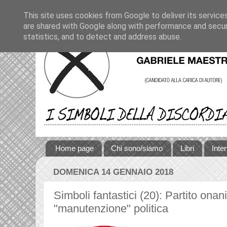
This site uses cookies from Google to deliver its service
are shared with Google along with performance and securi
statistics, and to detect and address abuse.
Home page
Chi sono/siamo
Libri
Inte
DOMENICA 14 GENNAIO 2018
Simboli fantastici (20): Partito onani
"manutenzione" politica