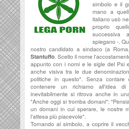
simbolo e il g
mano a quello
italiano usò ne
proprio quel
successiva 
spiegano -. Que
nostro candidato a sindaco (a Rom
Stantuffo
. Scelto il nome l'accostament
appunto con i nomi e le sigle del Psi 
anche visiva tra le due denominazion
politiche in questo
". Senza contare 
contenere un richiamo all'idea di
inevitabilmente si ritrova anche in u
"
Anche oggi si tromba domani": "
Pensia
un domani in cui sperare, le nostre 
l'attesa più piacevole".
Tornando al simbolo, a coprire il vecc