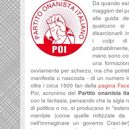
Da quando esist
maggiori dei par
alla guida de
qualcuno si 
disarcionarli: 
i colpi d
probabilmente,
mano sono convi
una formazion
ovviamente per scherzo, ma che potreb
manifesta o nascosta - di un numero i
oltre i circa 1500 fan della
pagina Fac
Poi, acronimo del
Partito onanista it
con la fantasia, pensando che la sigla r
di politica o no, si producano in "este
mentale (come quelle mitizzate d
nell'immaginare un governo Craxi-
ter