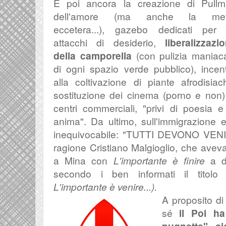
E
poi ancora la creazione di Pull
dell'amore (ma anche la met
eccetera...), gazebo dedicati per 
attacchi di desiderio,
liberalizzazi
della camporella
(con
pulizia maniac
di ogni spazio verde pubblico), incent
alla coltivazione di piante afrodisiac
sostituzione dei cinema (porno e non)
centri commerciali, "privi di poesia e
anima". Da ultimo, sull'immigrazione 
inequivocabile: "
TUTTI DEVONO VENIRE
ragione Cristiano Malgioglio, che aveva 
a Mina con
L'importante è finire
a di
secondo i ben informati il titolo
L'importante è venire...).
A proposito d
sé
il Poi ha