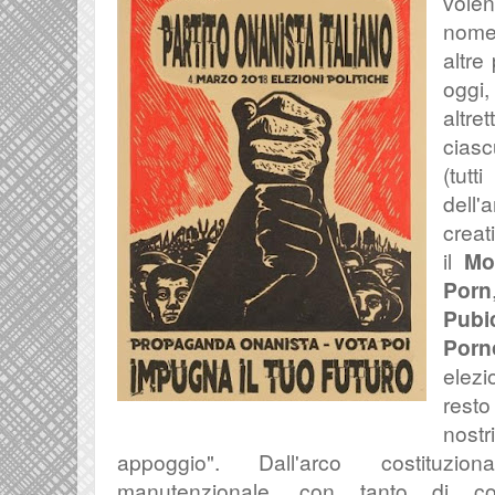
vole
nome
altre 
ogg
altr
cias
(tut
dell'
creat
il
Mo
Porn
Pubi
Porn
elezi
resto
nost
appoggio". Dal
l'arco costituzio
manutenzionale, con tanto di 