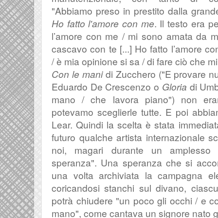
"Abbiamo
preso in prestito dalla gra
Ho fatto l'amore con me
. Il testo era pe
l’amore con me /
mi sono amata da 
cascavo con te [...]
Ho fatto l’amore c
/
è mia opinione si sa /
di fare ciò che m
Con le mani
di Zucchero ("E provare nu
Eduardo De Crescenzo o
Gloria
di Umb
mano / che lavora piano") non era
potevamo sceglierle tutte. E poi abb
Lear. Quindi la scelta è stata immediat
futuro qualche artista internazionale s
noi, magari durante un amplesso
speranza". Una speranza che si acco
una volta archiviata la campagna ele
coricandosi stanchi sul divano, ciasc
potrà chiudere
"un poco gli occhi /
e co
mano", come cantava un signore nato gi