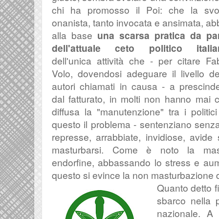
chi ha promosso il Poi: che la svo
onanista, tanto invocata e ansimata, ab
alla base
una scarsa pratica da pa
dell'attuale ceto politico itali
dell'unica attività che - per citare Fa
Volo, dovendosi adeguare il livello de
autori chiamati in causa - a prescind
dal fatturato, in molti non hanno mai
diffusa la "manutenzione" tra i politic
questo il problema - sentenziano senza
represse, arrabbiate, invidiose, avide
masturbarsi. Come è noto la mastur
endorfine, abbassando lo stress e au
questo si evince la non masturbazione dei 
Quanto detto f
sbarco nella p
nazionale. A