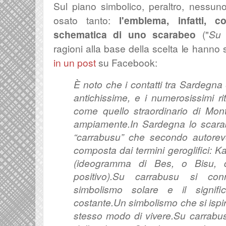
Sul piano simbolico, peraltro, nessu
osato tanto:
l'emblema, infatti, c
schematica di uno scarabeo
("
Su 
ragioni alla base della scelta le hanno 
in un post
su Facebook:
È noto che i contatti tra Sardegna 
antichissime, e i numerosissimi ri
come quello straordinario di Mont
ampiamente.
In Sardegna lo scara
“carrabusu” che secondo autorevo
composta dai termini geroglifici:
Ka
(ideogramma di Bes, o Bisu, 
positivo).
Su carrabusu si conn
simbolismo solare e il signifi
costante.
Un simbolismo che si ispira
stesso modo di vivere.
Su carrabusu