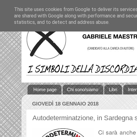
This site uses cookies from Google to deliver its service
are shared with Google along with performance and securi
statistics, and to detect and address abuse.
Home page
Chi sono/siamo
Libri
Inte
GIOVEDÌ 18 GENNAIO 2018
Autodeterminatzione, in Sardegna s
Ci sarà anche