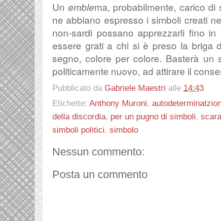
Un
emble
ma, probabilmente, carico di s
ne abbiano espresso i simboli creati negli
non-sardi possano apprezzarli fino i
essere grati a chi si è preso la briga 
segno, colore per colore. Basterà un s
politicamente nuovo, ad attirare il conse
Pubblicato da
Gabriele Maestri
alle
14:43
Etichette:
Anthony Muroni
,
autodeterminatzio
della discordia
,
per un pugno di simboli
,
scar
simboli politici
,
simbolo
Nessun commento:
Posta un commento