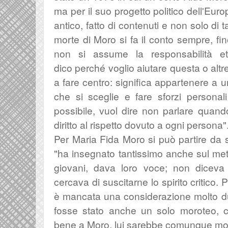
ma per il suo progetto politico dell'Eur
antico, fatto di contenuti e non solo di ta
morte di Moro si fa il conto sempre, fi
non si assume la responsabilità e
dico
perché voglio aiutare
questa o altre
a fare centro: significa appartenere a u
che si sceglie e
fare sforzi personal
possibile,
vuol dire non parlare quand
diritto al rispetto dovuto a ogni persona
"
Per Maria Fida Moro si può partire da s
"
ha insegnato tantissimo anche sul me
giovani, dava loro voce; n
on diceva
cercava di suscitarne lo spirito critico. 
è mancata una considerazione molto dura
fosse stato anche un solo moroteo, 
bene a Moro, lui sarebbe comunque mor