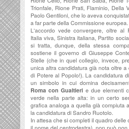
Rione Celio, Rione San Saba, Rione Te
Trionfale, Rione Prati, Flaminio, Della V
Paolo Gentiloni, che lo aveva conquistat
a far parte della Commissione europea.
L'accordo vede convergere, oltre al 
Italia viva, Sinistra italiana, Partito soci
si tratta, dunque, della stessa compa
sostiene il governo di Giuseppe Con
Stelle (che in quel collegio, invece, p
unica altra candidatura già nota oltre a
di Potere al Popolo!). La candidatura d
un simbolo in cui domina decisamente
Roma con Gualtieri
e due elementi cu
verde nella parte alta: in un certo sen
grafica analoga a quella già compiuta
la candidatura di Sandro Ruotolo.
In attesa che si completi il quadro delle
il nome del centrodestra), non può non c