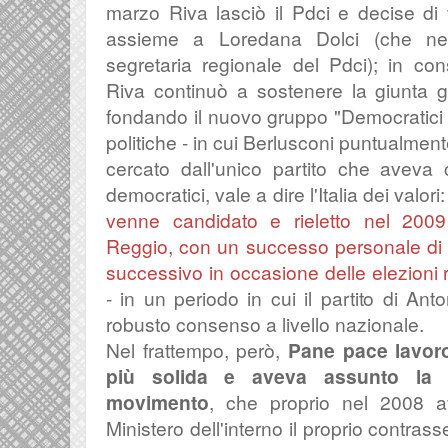
marzo Riva lasciò il Pdci e decise di v
assieme a Loredana Dolci (che nel
segretaria regionale del Pdci); in co
Riva continuò a sostenere la giunta g
fondando il nuovo gruppo "Democratici a
politiche - in cui Berlusconi puntualmente
cercato dall'unico partito che aveva 
democratici, vale a dire l'Italia dei valori
venne candidato e rieletto nel 200
Reggio, con un successo personale di p
successivo in occasione delle elezioni 
- in un periodo in cui il partito di An
robusto consenso a livello nazionale.
Nel frattempo, però,
Pane pace lavoro
più solida e aveva assunto la f
movimento
, che proprio nel 2008 a
Ministero dell'interno il proprio contr