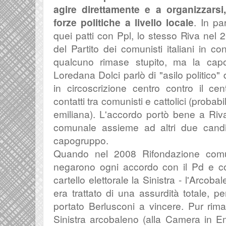
agire direttamente e a organizzars
forze politiche a livello locale
. In pa
quei patti con Ppl, lo stesso Riva nel 2
del Partito dei comunisti italiani in c
qualcuno rimase stupito, ma la cap
Loredana Dolci parlò di "asilo politico"
in circoscrizione centro contro il cen
contatti tra comunisti e cattolici (probab
emiliana). L'accordo portò bene a Riva,
comunale assieme ad altri due candid
capogruppo.
Quando nel 2008 Rifondazione comun
negarono ogni accordo con il Pd e cos
cartello elettorale la Sinistra - l'Arcoba
era trattato di una assurdità
totale,
pe
portato Berlusconi a vincere. Pur rima
Sinistra arcobaleno (alla Camera in Em