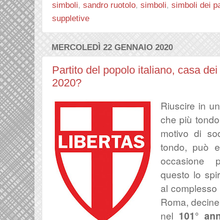
simboli
,
sandro ruotolo
,
simboli
,
simboli dei pa
suppletive
MERCOLEDÌ 22 GENNAIO 2020
Partito del popolo italiano, casa dei
2020?
Riuscire in u
che più tondo
motivo di so
tondo, può 
occasione p
questo lo spi
al complesso 
Roma, decine 
nel
101° ann