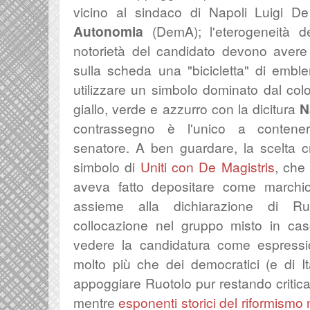
vicino al sindaco di Napoli Luigi De
Autonomia
(DemA); l'eterogeneità d
notorietà del candidato devono avere
sulla scheda una "bicicletta" di embl
utilizzare un simbolo dominato dal col
giallo, verde e azzurro con la dicitura
N
contrassegno è l'unico a contener
senatore.
A ben guardare, la scelta c
simbolo di
Uniti con De Magistris
, che 
aveva fatto depositare come marchio
assieme alla dichiarazione di R
collocazione nel gruppo misto in cas
vedere la candidatura come espressi
molto più che dei democratici (e di It
appoggiare Ruotolo pur restando critica 
mentre
esponenti storici del riformism