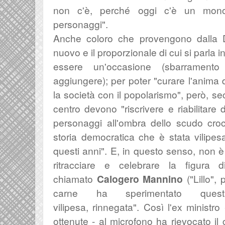
non c'è, perché oggi c'è un mono
personaggi".
Anche coloro che provengono dalla D
nuovo e il proporzionale di cui si parla
essere un'occasione (sbarrament
aggiungere); per poter "curare l'anima d
la società con il popolarismo", però, s
centro devono "
riscrivere e riabilitare
personaggi all'ombra dello scudo croc
storia democratica che è stata vilipesa
questi anni". E, in questo senso, non è
ritracciare e celebrare la figura 
chiamato
Calogero Mannino
("Lillo", 
carne ha sperimentato
que
vilipesa,
rinnegata". Così l'ex ministro
ottenute - al microfono ha rievocato il 