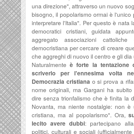
una direzione", attraverso un nuovo sogge
bisogno, il popolarismo ormai è l'unico
interpretare l'Italia". Per questo è nat
democratici cristiani, guidata app
aggregato associazioni cattoliche 
democristiana per cercare di creare que
che aggreghi di nuovo il centro e gli dia 
Naturalmente
è forte la tentazione
scriverlo per l'ennesima volta ne
Democrazia cristiana
o si prova a rif
nome originali, ma Gargani ha subito 
dire senza trionfalismo che è finita la
Novanta, m
a niente nostalgie:
non è 
cristiana,
ma al popolarismo". Ora,
s
lecito avere dubbi
: partecipano alla
politici, culturali e sociali (ufficialme