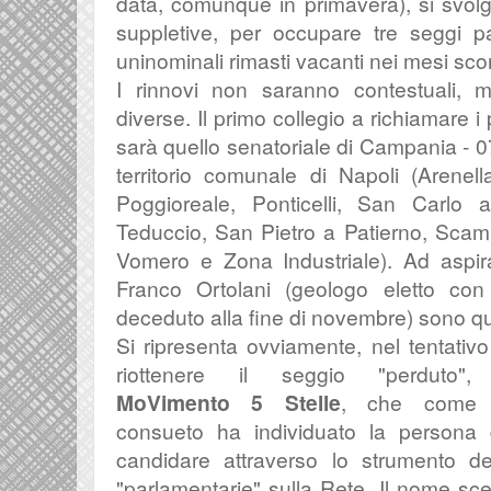
data, comunque in primavera), si svol
suppletive, per occupare tre seggi pa
uninominali rimasti vacanti nei mesi sco
I rinnovi non saranno contestuali, 
diverse. Il primo collegio a richiamare i p
sarà quello senatoriale di Campania - 
territorio comunale di Napoli (
Arenell
Poggioreale, Ponticelli, San Carlo 
Teduccio, San Pietro a Patierno, Scamp
Vomero e Zona Industriale
). Ad aspir
Franco Ortolani (geologo eletto co
deceduto alla fine di novembre) sono qu
Si ripresenta ovviamente, nel tentativo
riottenere il seggio "perduto", 
MoVimento 5 Stelle
, che come 
consueto ha individuato la persona
candidare attraverso lo strumento de
"parlamentarie" sulla Rete. Il nome sce