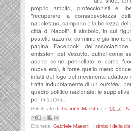
alle sfide, fo
proprio ambito, professionisti e lib
"recuperare la consapevolezza del
napoletano, campano e la bellezza delle 
città di Napoli". Il simbolo, in cui fi
pastello azzurro, carminio e giallino (ch
pagina Facebook dell'associazione
emissioni del Vesuvio, quindi come segn
anche come pennellate e come fuoch
nuova era), è forse quello meno concepit
infatti del logo del movimento adattato 
tratta indubbiamente di un
outsider
, pe
quadro politico nazionale: le suppletiv
per misurarsi.
Pubblicato da
Gabriele Maestri
alle
14:17
N
Etichette:
Gabriele Maestri
,
I simboli della di