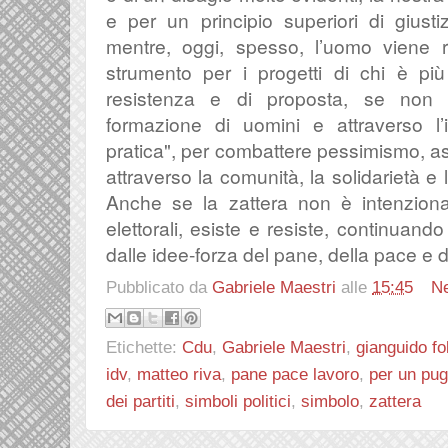
e per un principio superiori di giust
mentre, oggi, spesso, l’uomo viene 
strumento per i progetti di chi è pi
resistenza e di proposta, se non a
formazione di uomini e attraverso l’
pratica", per combattere pessimismo, a
attraverso la comunità, la solidarietà e l
Anche se la zattera non è intenziona
elettorali, esiste e resiste, continuan
dalle idee-forza del pane, della pace e d
Pubblicato da
Gabriele Maestri
alle
15:45
N
Etichette:
Cdu
,
Gabriele Maestri
,
gianguido fol
idv
,
matteo riva
,
pane pace lavoro
,
per un pug
dei partiti
,
simboli politici
,
simbolo
,
zattera