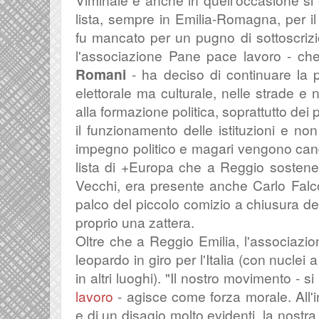
lista, sempre in Emilia-Romagna, per il S
fu mancato per un pugno di sottoscrizi
l
'associazione Pane pace lavoro - ch
Romani
- ha deciso di continuare la p
elettorale ma culturale, nelle strade e 
alla formazione politica, soprattutto de
il funzionamento delle istituzioni e no
impegno politico e magari vengono candi
lista di +Europa che a Reggio sostene
Vecchi, era presente anche Carlo Fal
palco del piccolo comizio a chiusura de
proprio una zattera.
Oltre che a
Reggio Emilia, l'associazi
leopardo in giro per l'Italia (con nucle
in altri luoghi). "
Il nostro movimento - s
lavoro
- agisce come forza morale. All
e di un disagio molto evidenti, la nostr