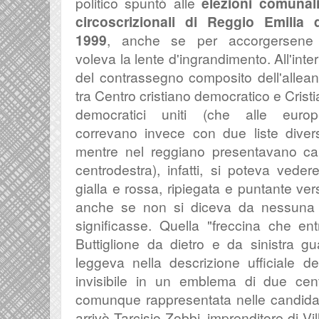
politico spuntò alle
elezioni comunal
circoscrizionali di Reggio Emilia 
1999
, anche se per accorgersene 
voleva la lente d'ingrandimento. All'inte
del contrassegno composito dell'allea
tra Centro cristiano democratico e Cristi
democratici uniti (che alle euro
correvano invece con due liste diver
mentre nel reggiano presentavano cand
centrodestra), infatti, si poteva vede
gialla e rossa, ripiegata e puntante ver
anche se non si diceva da nessuna 
significasse.
Quella "freccina che ent
Buttiglione da dietro e da sinistra gu
leggeva nella descrizione ufficiale d
invisibile in un emblema di due cent
comunque rappresentata nelle candidat
arrivò Tarcisio Zobbi, imprenditore di V