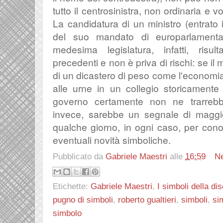
tutto il centrosinistra, non ordinaria e 
La candidatura di un ministro (entrato 
del suo mandato di europarlamentar
medesima legislatura, infatti, risu
precedenti e non è priva di rischi: se il m
di un dicastero di peso come l'economia
alle urne in un collegio storicamente f
governo certamente non ne trarrebbe
invece, sarebbe un segnale di maggior
qualche giorno, in ogni caso, per con
eventuali novità simboliche.
Pubblicato da
Gabriele Maestri
alle
16:59
N
Etichette:
Gabriele Maestri
,
I simboli della di
pugno di simboli
,
roberto gualtieri
,
simboli
,
sim
simbolo