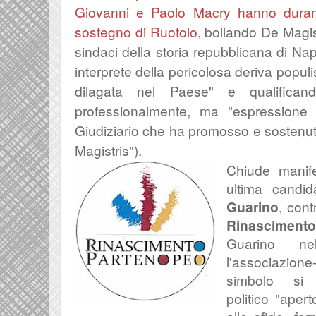
Giovanni e Paolo Macry hanno duramen
sostegno di Ruotolo
, bollando De Magis
sindaci della storia repubblicana di Nap
interprete della pericolosa deriva popu
dilagata nel Paese" e qualifica
professionalmente, ma "espressione d
Giudiziario che ha promosso e sostenuto 
Magistris"
).
Chiude manif
ultima candid
Guarino
, con
Rinasciment
Guarino n
l'associazio
simbolo si
politico
"apert