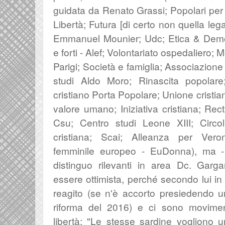
guidata da Renato Grassi; Popolari per 
Libertà; Futura [di certo non quella legat
Emmanuel Mounier; Udc; Etica & Democ
e forti - Alef; Volontariato ospedaliero; 
Parigi; Società e famiglia; Associazione 
studi Aldo Moro; Rinascita popola
cristiano Porta Popolare; Unione cristiana
valore umano; Iniziativa cristiana; Rect
Csu; Centro studi Leone XIII; Circol
cristiana; Scai; Alleanza per Vero
femminile europeo - EuDonna), ma 
distinguo rilevanti in area Dc.
Garga
essere ottimista,
perché secondo lui in 
reagito (se n'è accorto presiedendo u
riforma del 2016) e ci sono movimen
libertà: "Le stesse sardine
vogliono u