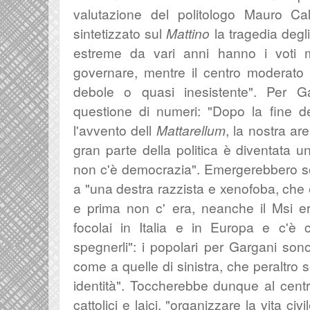
valutazione del politologo
Mauro Cali
sintetizzato sul
Mattino
la tragedia degli
estreme da vari anni hanno i voti
governare, mentre
il centro moderato
debole o quasi inesistente". Per G
questione di numeri: "Dopo la fine d
l'avvento dell
Mattarellum
, la nostra ar
gran parte della politica è diventata u
non c'è democrazia". Emergerebbero solo
a "
una destra razzista e xenofoba, che
e prima non c' era,
neanche il Msi er
focolai in Italia e in Europa e c'è 
spegnerli": i popolari per Gargani sono
come a quelle di sinistra, che peraltro 
identità". Toccherebbe dunque al cent
cattolici e laici, "
organizzare la vita civ