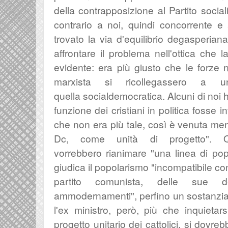
della contrapposizione al Partito sociali
contrario a noi, quindi concorrente 
trovato la via d'equilibrio degasperian
affrontare il problema nell'ottica che
evidente:
era più giusto che
le forze 
marxista
si ricollegassero a u
quella
socialdemocratica. Alcuni di noi
funzione dei cristiani in politica fosse i
che non era più tale, così è
venuta meno
Dc, come
unità di progetto". 
vorrebbero
rianimare "una linea di po
giudica il popolarismo "
incompatibile co
partito comunista, delle sue d
ammodernamenti", perfino un sostanzial
l'ex ministro, però
, più che inquietarsi
progetto unitario dei cattolici, si dovreb