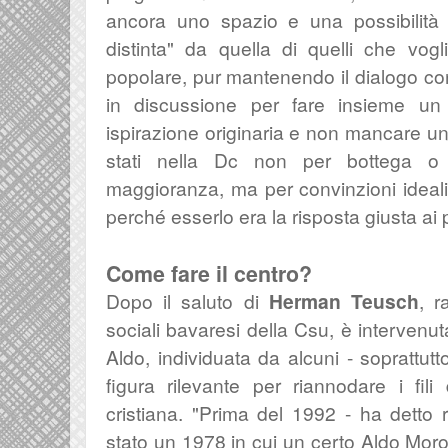
ancora uno spazio e una possibilità 
distinta" da quella di quelli che vo
popolare, pur mantenendo il dialogo co
i
n discussione per fare insieme un 
ispirazione originaria e non mancare 
stati nella Dc non per bottega o 
maggioranza, ma per convinzioni ideali,
perché esserlo era la risposta giusta ai 
Come fare il centro?
Dopo il saluto di
Herman Teusch
, r
sociali bavaresi della Csu, è intervenu
Aldo, individuata da alcuni - soprattut
figura rilevante per riannodare i fili 
cristiana.
"P
rima del 1992 - ha detto r
stato un 1978 in cui un certo Aldo Mor