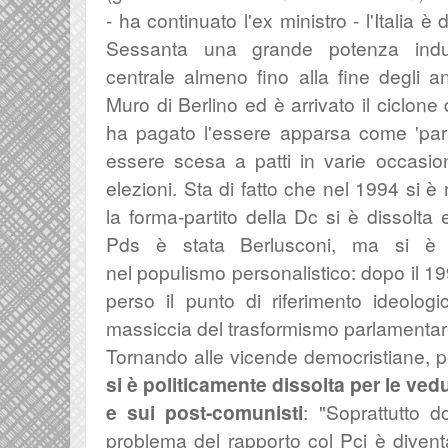
- ha continuato l'ex ministro - l'Italia è
Sessanta
una grande potenza indus
centrale
almeno fino alla fine degli an
Muro di Berlino ed è arrivato il ciclone
ha pagato l'essere apparsa come
'pa
essere scesa a patti in varie occasioni
elezioni. Sta di fatto che nel 1994
si è 
la forma-partito della Dc si è dissolta
Pds è stata Berlusconi, ma si è tr
nel
populismo personalistico: dopo il 1992
perso il punto di riferimento ideologi
massiccia del
trasformismo parlamentar
Tornando alle vicende democristiane,
si è politicamente dissolta per le vedu
e sui post-comunisti
: "Soprattutto 
problema del rapporto col Pci è divent