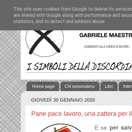
This site uses cookies from Google to deliver its service
are shared with Google along with performance and securi
statistics, and to detect and address abuse.
Home page
Chi sono/siamo
Libri
Inte
GIOVEDÌ 30 GENNAIO 2020
Pane pace lavoro, una zattera per 
E se
per salv