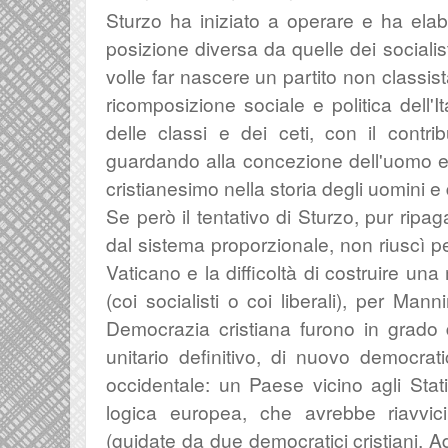
Sturzo ha iniziato a operare e ha elab
posizione
diversa da quelle dei socialist
volle far nascere un partito non classi
ricomposizione sociale e politica dell'
delle classi e dei ceti, con il contrib
guardando all
a concezione dell'uomo e 
cristianesimo nella storia degli uomini e
Se però il tentativo di Sturzo, pur ripa
dal sistema proporzionale, non riuscì pe
Vaticano e la difficoltà di costruire un
(coi socialisti o coi liberali), per Ma
Democrazia cristiana
furono in grado
unitario definitivo,
di nuovo democratic
occidentale: un Paese vicino a
gli Sta
logica europea, che avrebbe riavvi
(guidate da due democratici cristiani,