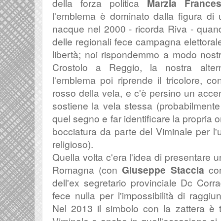
della forza politica
Marzia Frances
l'emblema è dominato dalla figura di u
nacque nel 2000 - ricorda Riva - quando
delle regionali fece campagna elettoral
libertà; noi rispondemmo a modo nostr
Crostolo a Reggio, la nostra alterna
l'emblema poi riprende il tricolore, con
rosso della vela, e c'è persino un acce
sostiene la vela stessa (probabilmente 
quel segno e far identificare la propria o
bocciatura da parte del Viminale per l
religioso).
Quella volta c'era l'idea di presentare un
Romagna (con
Giuseppe Staccia
com
dell'ex segretario provinciale Dc Cor
fece nulla per l'impossibilità di raggiun
Nel 2013 il simbolo con la zattera è 
Viminale e anche in quell'occasione si