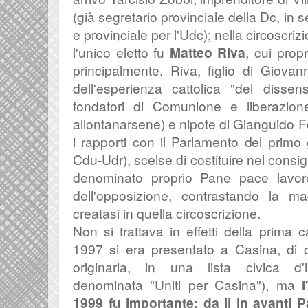
(già segretario provinciale della Dc, in
e provinciale per l'Udc); nella circoscriz
l'unico eletto fu
Matteo
Riva
, cui propr
principalmente. Riva, figlio di Giovann
dell'esperienza cattolica "del dis
fondatori di Comunione e liberazion
allontanarsene) e nipote di Gianguido Fo
i rapporti con il Parlamento del prim
Cdu-Udr), scelse di costituire nel consigl
denominato proprio
Pane pace lavor
dell'opposizione, contrastando la ma
creatasi in quella circoscrizione.
Non si trattava in effetti della prima 
1997 si era presentato a Casina, di c
originaria, in una lista civica d'i
denominata "Uniti per Casina"), ma
1999 fu importante: da lì in avanti 