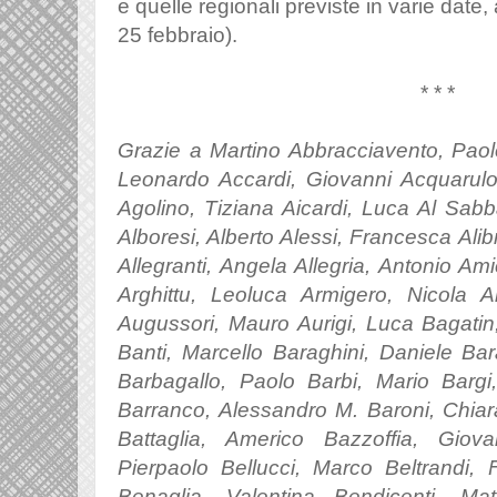
e quelle regionali previste in varie date,
25 febbraio).
* * *
Grazie a Martino Abbracciavento, Paol
Leonardo Accardi, Giovanni Acquarulo,
Agolino, Tiziana Aicardi, Luca Al Sab
Alboresi, Alberto Alessi, Francesca Alib
Allegranti, Angela Allegria, Antonio Am
Arghittu, Leoluca Armigero, Nicola A
Augussori, Mauro Aurigi, Luca Bagatin,
Banti, Marcello Baraghini, Daniele Ba
Barbagallo, Paolo Barbi, Mario Barg
Barranco, Alessandro M. Baroni, Chia
Battaglia, Americo Bazzoffia, Giovan
Pierpaolo Bellucci, Marco Beltrandi, 
Benaglia, Valentina Bendicenti, Ma