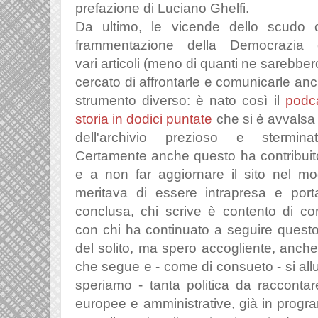
prefazione di Luciano Ghelfi.
Da ultimo, le vicende dello scudo c
frammentazione della Democrazia c
vari articoli (meno di quanti ne sarebbero
cercato di affrontarle e comunicarle an
strumento diverso: è nato così il
podc
storia in dodici puntate
che si è avvalsa 
dell'archivio prezioso e stermi
Certamente anche questo ha contribuit
e a non far aggiornare il sito nel m
meritava di essere intrapresa e por
conclusa, chi scrive è contento di co
con chi ha continuato a seguire quest
del solito, ma spero accogliente, anche 
che segue e - come di consueto - si al
speriamo - tanta politica da raccontar
europee e amministrative, già in progr