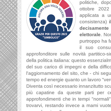
politiche, dop
ottobre 2022
applicata a u
consistenza)
decisamente
elettorale
. No
purtroppo ha f
il suo consu
approfonditore sulle novità partitico-s
della politica italiana: questo essenzialm
del suo carico di impegni e della diffic
l'aggiornamento del sito, che - chi seg
tempo ed energie quanto un lavoro "vero
Diventa così necessario innanzitutto scu
più capatine da queste parti per cer
approfondimenti che in tempi "normali
trovarvi, restando invece a mami vuot