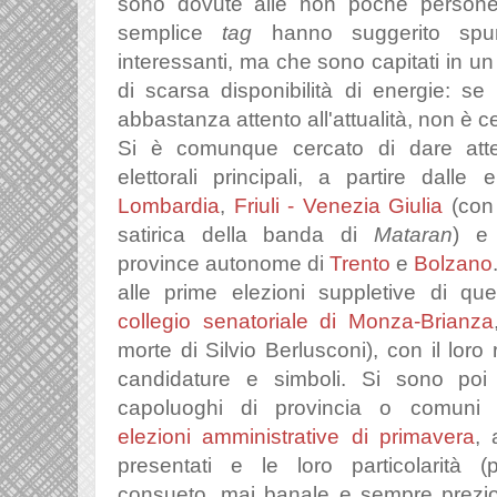
sono dovute alle non poche persone
semplice
tag
hanno suggerito spunti
interessanti, ma che sono capitati in u
di scarsa disponibilità di energie: se 
abbastanza attento all'attualità, non è ce
Si è comunque cercato di dare atte
elettorali principali, a partire dalle 
Lombardia
,
Friuli - Venezia Giulia
(con 
satirica della banda di
Mataran
) 
province autonome di
Trento
e
Bolzano
alle prime elezioni suppletive di que
collegio senatoriale di Monza-Brianza
morte di Silvio Berlusconi), con il loro 
candidature e simboli. Si sono poi
capoluoghi di provincia o comuni su
elezioni amministrative di primavera
, 
presentati e le loro particolarità (
consueto, mai banale e sempre prezi