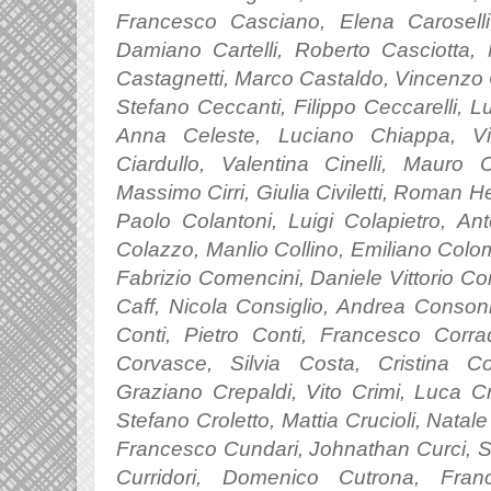
Francesco Casciano, Elena Carosell
Damiano Cartelli, Roberto Casciotta, 
Castagnetti, Marco Castaldo, Vincenzo 
Stefano Ceccanti, Filippo Ceccarelli, Lu
Anna Celeste, Luciano Chiappa, Vi
Ciardullo, Valentina Cinelli, Mauro C
Massimo Cirri, Giulia Civiletti, Roman H
Paolo Colantoni, Luigi Colapietro, A
Colazzo, Manlio Collino, Emiliano Colo
Fabrizio Comencini, Daniele Vittorio C
Caff, Nicola Consiglio, Andrea Conson
Conti, Pietro Conti, Francesco Corrad
Corvasce, Silvia Costa, Cristina Co
Graziano Crepaldi, Vito Crimi, Luca Cr
Stefano Croletto, Mattia Crucioli, Natal
Francesco Cundari, Johnathan Curci, S
Curridori, Domenico Cutrona, Fran