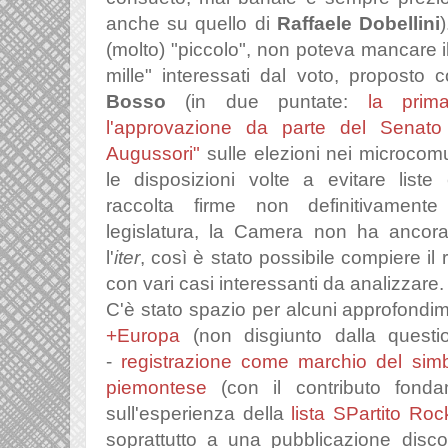
anche su quello di
Raffaele Dobellini
(molto) "piccolo", non poteva mancare il
mille" interessati dal voto, propos
Bosso
(in due puntate:
la prim
l'approvazione da parte del Senato
Augussori"
sulle elezioni nei microcomun
le disposizioni volte a evitare liste
raccolta firme non definitivament
legislatura, la Camera non ha ancor
l'
iter
, così è stato possibile compiere i
con vari casi interessanti da analizzare.
C'è stato spazio per alcuni approfondim
+Europa
(non disgiunto dalla questi
-
registrazione come marchio del sim
piemontese
(con il contributo fond
sull'esperienza della
lista SPartito R
soprattutto a una pubblicazione discogr