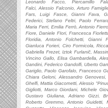
Leonardo Facco, Piercamillo Fal
Falci,
Alessio F
alconio,
Arturo Famiglie
Fars, Luigi Fasce, Gianni Fava, G
Federici, Stefano Feltri, Paolo Ferrar
Maria Ferri, Emilia Ferrò, Antonio Fierr
Fiore, Daniele FIori, Francesca Fiorlet
Floridia, Antonio Folchetti, Gianni 
Gianluca Forieri, Ciro Formicola, Ricc
Gabriella Frezet, Iztok Furlanič, Massi
Vincino Gallo, Elisa Gambardella, Al
Gandini, Federico Gandolfi, Uberto Gand
Gariglio, Paolo Garofalo, Francesco Ga
Chiara Geloni, Alessandro Genovesi,
Ghelfi, Mattia Giacometti, Alessio "Pin
Gigliotti, Marco Giordani, Michele Gio
Gustavo Giuliana, Adriano Gizzi, B
Roberto Gremmo, Antonio Guidetti,