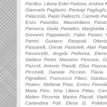
Pacifico, Libera Ester Padova, Andrea
Gi
anc
arlo P
agli
arini,
Pierluigi Pagliugh
Palazzolo, Paolo Palleschi, Carmelo Pal
Enzo Palumbo, Massimiliano Panara
Panseca, Giulia Pantaleo, Margherita 
Giovanni Pappalardo, Fabio Pariani, 
Parrini, Gustavo Pasquali, Ottavi
Passarelli, Oreste Pastorelli, Alan Pa
Pavoncello, Angela Pederiva, Elen
a
Stefano Perini, Massimo Percossi, G
Pezzoli, Antonio Piarulli, Elisa Piaz
Piccinelli, Daniele Piccinin, Flavia 
Pignalberi, Francesco Pilieci, Gianlu
Piraino, Stefania Piras, Enrico Pirond
Maria Pirro, Irma Liliana Pittau, Candi
Matteo Pizzonia, Marina Placidi, Vlad
Carlandrea Poli, Elena G. Polidori, 