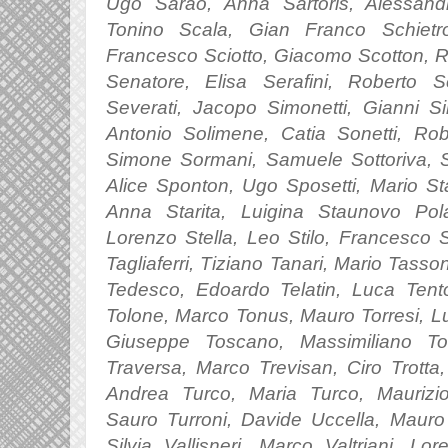
Ugo Sarao, Anna Sartoris, Alessandr
Tonino Scala, Gian Franco Schietr
Francesco Sciotto, Giacomo Scotton, R
Senatore, Elisa Serafini, Roberto 
Severati, J
acopo Simonetti,
Gianni Sin
Antonio Solimene, Catia Sonetti, Robe
Simone Sormani, Samuele Sottoriva, S
Alice Sponton, Ugo Sposetti, Mario Sta
Anna Starita, Luigina Staunovo Pol
Lorenzo Stella, Leo Stilo, Francesco S
Tagliaferri, Tiziano Tanari, Mario Tass
Tedesco, Edoardo Telatin, Luca Tento
Tolone, Marco Tonus, Mauro Torresi, Luig
Giuseppe Toscano, Massimiliano To
Traversa, Marco Trevisan, Ciro Trotta
Andrea Turco, Maria Turco, Maurizi
Sauro Turroni, Davide Uccella, Mauro 
Silvia Vallisneri, Marco Valtriani, L