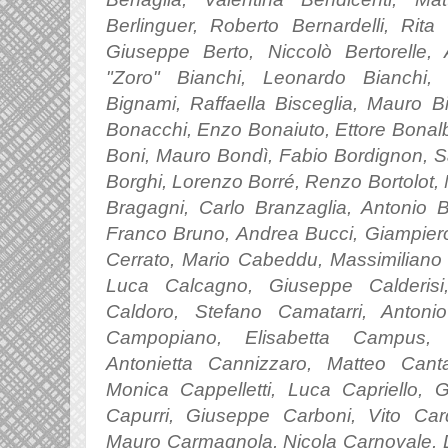
Berlinguer, Roberto Bernardelli, Rita B
Giuseppe Berto, Niccolò Bertorelle, 
"Zoro" Bianchi, Leonardo Bianchi, 
Bignami, Raffaella Bisceglia, Mauro B
Bonacchi, Enzo Bonaiuto, Ettore Bonal
Boni, Mauro Bondì, Fabio Bordignon, S
Borghi, Lorenzo Borré, Renzo Bortolot
Bragagni, Carlo Branzaglia, Antonio Br
Franco Bruno, Andrea Bucci, Giampier
Cerrato, Mario Cabeddu, Massimiliano C
Luca Calcagno, Giuseppe Calderisi
Caldoro, Stefano Camatarri, Antoni
Campopiano, Elisabetta Campus, 
Antonietta Cannizzaro, Matteo Cant
Monica Cappelletti, Luca Capriello,
Capurri, Giuseppe Carboni, Vito Card
Mauro Carmagnola, Nicola Carnovale, 