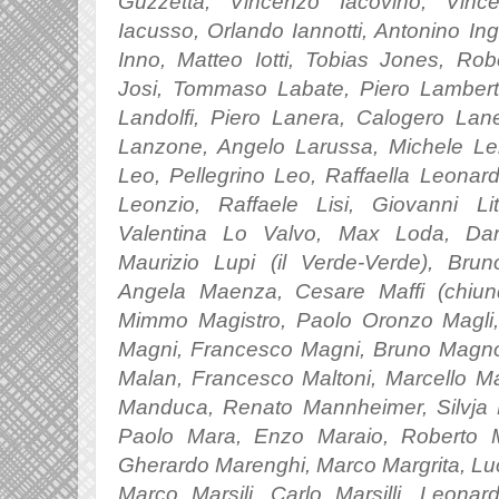
Guzzetta, Vincenzo Iacovino, Vinc
Iacusso, Orlando Iannotti, Antonino Ing
Inno, Matteo Iotti, Tobias Jones, Rob
Josi, Tommaso Labate, Piero Lambert
Landolfi, Piero Lanera, Calogero Lane
Lanzone, Angelo Larussa, Michele L
Leo, Pellegrino Leo, Raffaella Leonar
Leonzio, Raffaele Lisi, Giovanni Lit
Valentina Lo Valvo, Max Loda, Dar
Maurizio Lupi (il Verde-Verde), Bru
Angela Maenza, Cesare Maffi (chiun
Mimmo Magistro, Paolo Oronzo Magli
Magni, Francesco Magni, Bruno Magno,
Malan, Francesco Maltoni, Marcello Ma
Manduca, Renato Mannheimer, Silvja 
Paolo Mara, Enzo Maraio, Roberto M
Gherardo Marenghi, Marco Margrita, Luc
Marco Marsili, Carlo Marsilli, Leonardo