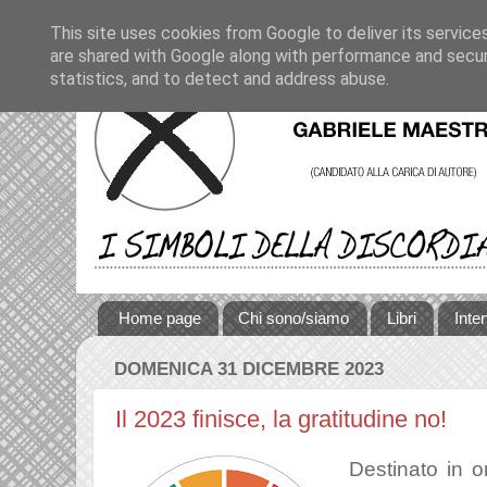
This site uses cookies from Google to deliver its service
are shared with Google along with performance and securi
statistics, and to detect and address abuse.
Home page
Chi sono/siamo
Libri
Inte
DOMENICA 31 DICEMBRE 2023
Il 2023 finisce, la gratitudine no!
Destinato in or