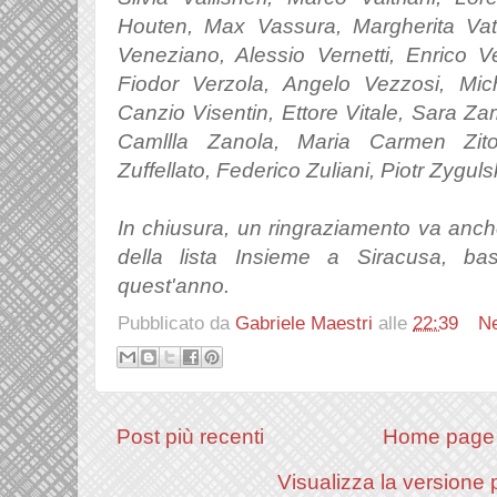
Houten, Max Vassura, Margherita Va
Veneziano, Alessio Vernetti, Enrico 
Fiodor Verzola, Angelo Vezzosi, Mic
Canzio Visentin, Ettore Vitale, Sara Zam
Camllla Zanola, Maria Carmen Zito
Zuffellato, Federico Zuliani, Piotr Zyguls
In chiusura, un ringraziamento v
a
anc
della lista Insieme a Siracusa, ba
quest'anno.
Pubblicato da
Gabriele Maestri
alle
22:39
N
Post più recenti
Home page
Visualizza la versione p