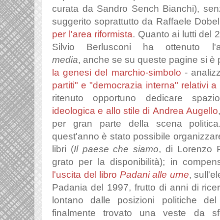
curata da Sandro Sench Bianchi), senza
suggerito soprattutto da Raffaele Dobell
per l'area riformista
. Quanto ai lutti del
Silvio Berlusconi ha ottenuto l'
media
, anche se su queste pagine si è p
la genesi del marchio-simbolo
- analiz
partiti" e "democrazia interna" relativi a 
ritenuto opportuno dedicare spaz
ideologica e allo stile di Andrea Augello
per gran parte della scena politic
quest'anno è stato possibile organizzar
libri (
Il paese che siamo
, di Lorenzo P
grato per la disponibilità); in compe
l'uscita del libro
Padani alle urne
, sull'
Padania del 1997, frutto di anni di rice
lontano dalle posizioni politiche de
finalmente trovato una veste da sfog