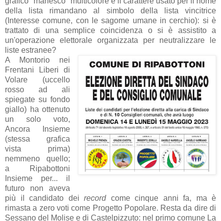
grafico "manesco" multicolore e il carattere usato per il nome
della lista rimandano al simbolo della lista vincitrice
(Interesse comune, con le sagome umane in cerchio): si è
trattato di una semplice coincidenza o si è assistito a
un'operazione elettorale organizzata per neutralizzare le
liste estranee?
A Montorio nei
Frentani Liberi di
Volare (uccello
rosso ad ali
spiegate su fondo
giallo) ha ottenuto
un solo voto,
Ancora Insieme
(stessa grafica
vista prima)
nemmeno quello;
a Ripabottoni
Insieme per... il
futuro non aveva
più il candidato dei
record
come cinque anni fa, ma è
rimasta a zero voti come Progetto Popolare. Resta da dire di
Sessano del Molise e di Castelpizzuto: nel primo comune La