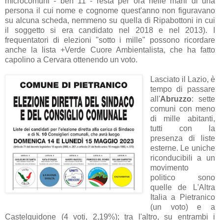
microcomuni - ben 11 - resta per ora nelle mani di una
persona il cui nome e cognome quest'anno non figuravano
su alcuna scheda, nemmeno su quella di Ripabottoni in cui
il soggetto si era candidato nel 2018 e nel 2013). I
frequentatori di elezioni "sotto i mille" possono ricordare
anche la lista +Verde Cuore Ambientalista, che ha fatto
capolino a Cervara ottenendo un voto.
Lasciato il Lazio, è
tempo di passare
all'
Abruzzo
: sette
comuni con meno
di mille abitanti,
tutti con la
presenza di liste
esterne. Le uniche
riconducibili a un
movimento
politico sono
quelle de L'Altra
Italia a Pietranico
(un voto) e a
Castelguidone (4 voti, 2,19%); tra l'altro, su entrambi i