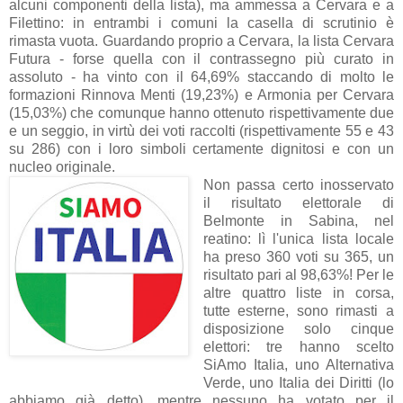
alcuni componenti della lista), ma ammessa a Cervara e a
Filettino: in entrambi i comuni la casella di scrutinio è
rimasta vuota. Guardando proprio a Cervara, la lista Cervara
Futura - forse quella con il contrassegno più curato in
assoluto - ha vinto con il 64,69% staccando di molto le
formazioni Rinnova Menti (19,23%) e Armonia per Cervara
(15,03%) che comunque hanno ottenuto rispettivamente due
e un seggio, in virtù dei voti raccolti (rispettivamente 55 e 43
su 286) con i loro simboli certamente dignitosi e con un
nucleo originale.
Non passa certo inosservato
il risultato elettorale di
Belmonte in Sabina, nel
reatino: lì l'unica lista locale
ha preso 360 voti su 365, un
risultato pari al 98,63%! Per le
altre quattro liste in corsa,
tutte esterne, sono rimasti a
disposizione solo cinque
elettori: tre hanno scelto
SiAmo Italia, uno Alternativa
Verde, uno Italia dei Diritti (lo
abbiamo già detto), mentre nessuno ha votato per il