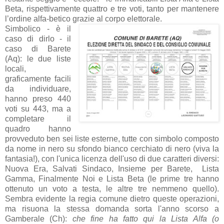
Beta, rispettivamente quattro e tre voti, tanto per mantenere
l’ordine alfa-betico grazie al corpo elettorale.
Simbolico - è il
caso di dirlo - il
caso di Barete
(Aq): le due liste
locali,
graficamente facili
da individuare,
hanno preso 440
voti su 443, ma a
completare il
quadro hanno
provveduto ben sei liste esterne, tutte con simbolo composto
da nome in nero su sfondo bianco cerchiato di nero (viva la
fantasia!), con l'unica licenza dell'uso di due caratteri diversi:
Nuova Era, Salvati Sindaco, Insieme per Barete, Lista
Gamma, Finalmente Noi e Lista Beta (le prime tre hanno
ottenuto un voto a testa, le altre tre nemmeno quello).
Sembra evidente la regia comune dietro queste operazioni,
ma risuona la stessa domanda sorta l'anno scorso a
Gamberale (Ch):
che fine ha fatto qui la Lista Alfa (o