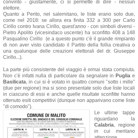
convinto - giustamente, ci si permette di dire - nessun
elettore.
Quanto a Perito, nel salernitano, le liste erano solo due,
come nel 2018: se allora era finita 332 a 300 per Carlo
Cirillo contro Ivana Cirillo, quest'anno - con simboli diversi -
Pietro Apolito (vicesindaco uscente) ha sconfitto 408 a 148
Pasqualino Cirillo (e a questo punto c'è il grande rimpianto
di non aver visto candidato il Partito della follia creativa o
una qualunque delle creazioni elettorali del dr. Giuseppe
Cirillo...).
La parte più consistente del viaggio è ormai stata compiuta.
Non c'è infatti nulla di particolare da segnalare in
Puglia
e
Basilicata
, in cui si è votato in quattro comuni "sotto i mille"
(due per regione) ma si sono presentate solo due liste locali
in ciascuno di essi e anche quelle risultate sconfitte hanno
ottenuto esiti competitivi (dunque non apparivano come liste
"di comodo").
Le ultime tappe
riguardano la
Calabria
, regione
in cui meritano
attenzione