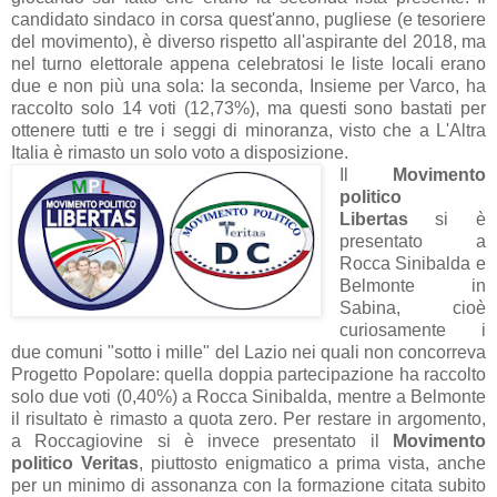
candidato sindaco in corsa quest'anno, pugliese (e tesoriere
del movimento), è diverso rispetto all'aspirante del 2018, ma
nel turno elettorale appena celebratosi le liste locali erano
due e non più una sola: la seconda, Insieme per Varco, ha
raccolto solo 14 voti (12,73%), ma questi sono bastati per
ottenere tutti e tre i seggi di minoranza, visto che a L'Altra
Italia è rimasto un solo voto a disposizione.
Il
Movimento
politico
Libertas
si è
presentato a
Rocca Sinibalda e
Belmonte in
Sabina, cioè
curiosamente i
due comuni "sotto i mille" del Lazio nei quali non concorreva
Progetto Popolare: quella doppia partecipazione ha raccolto
solo due voti (0,40%) a Rocca Sinibalda, mentre a Belmonte
il risultato è rimasto a quota zero. Per restare in argomento,
a Roccagiovine si è invece presentato il
Movimento
politico Veritas
, piuttosto enigmatico a prima vista, anche
per un minimo di assonanza con la formazione citata subito