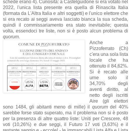
schede erano 4). Curiosità: a Castelguidone si era votato nel
2022, l'unica lista presente era quella di Rinascita Italia
(formata da L'Altra Italia e altri soggetti) e l'unico elettore che
si era recato ai seggi aveva lasciato bianca la sua scheda,
quindi il commissariamento era stato inevitabile; questa
volta, essendoci tre liste, non si è posto alcun problema di
quorum.
Anche a
Pizzoferrato (Ch)
c'era una sola lista
locale che ha
ottenuto il 84,62%.
Si è recato alle
urne solo il
34,70% degli
aventi diritto, al
netto degli iscritti
Aire (gli elettori
sono 1484, gli abitanti meno di mille) il
quorum
del 40%
sarebbe forse stato superato, ma il problema non si è posto
per la presenza di altre quattro liste: Uniti per Crescere, 48
voti (10,26%) e due seggi, il Futuro 17 voti (3,63%) e il
restante seggio e - eccole! - le immancabili Lista Alfa e Lista