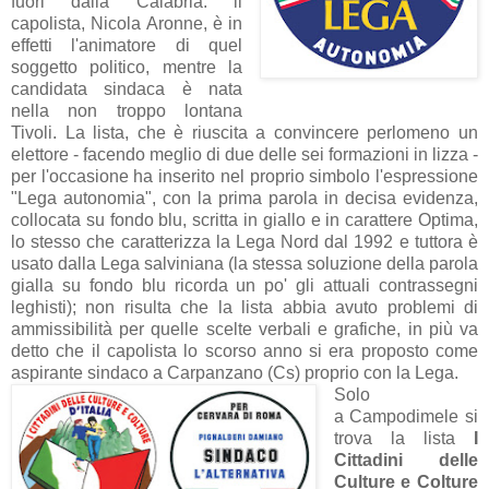
fuori dalla Calabria: il
capolista, Nicola Aronne, è in
effetti l'animatore di quel
soggetto politico, mentre la
candidata sindaca è nata
nella non troppo lontana
Tivoli. La lista, che è riuscita a convincere perlomeno un
elettore - facendo meglio di due delle sei formazioni in lizza -
per l'occasione ha inserito nel proprio simbolo l'espressione
"Lega autonomia", con la prima parola in decisa evidenza,
collocata su fondo blu, scritta in giallo e in carattere Optima,
lo stesso che caratterizza la Lega Nord dal 1992 e tuttora è
usato dalla Lega salviniana (la stessa soluzione della parola
gialla su fondo blu ricorda un po' gli attuali contrassegni
leghisti); non risulta che la lista abbia avuto problemi di
ammissibilità per quelle scelte verbali e grafiche, in più va
detto che il capolista lo scorso anno si era proposto come
aspirante sindaco a Carpanzano (Cs) proprio con la Lega.
Solo
a Campodimele si
trova la lista
I
Cittadini delle
Culture e Colture