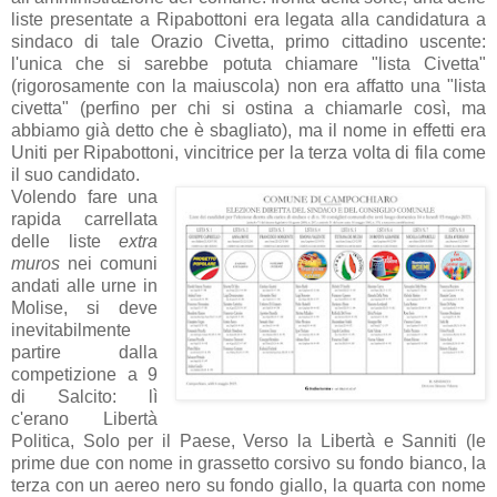
liste presentate a Ripabottoni era legata alla candidatura a
sindaco di tale Orazio Civetta, primo cittadino uscente:
l'unica che si sarebbe potuta chiamare "lista Civetta"
(rigorosamente con la maiuscola) non era affatto una "lista
civetta" (perfino per chi si ostina a chiamarle così, ma
abbiamo già detto che è sbagliato), ma il nome in effetti era
Uniti per Ripabottoni, vincitrice per la terza volta di fila come
il suo candidato.
Volendo fare una
rapida carrellata
delle liste
extra
muros
nei comuni
andati alle urne in
Molise, si deve
inevitabilmente
partire dalla
competizione a 9
di Salcito: lì
c'erano Libertà
Politica, Solo per il Paese, Verso la Libertà e Sanniti (le
prime due con nome in grassetto corsivo su fondo bianco, la
terza con un aereo nero su fondo giallo, la quarta con nome