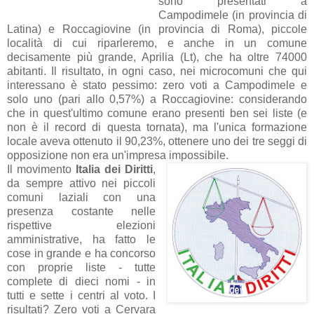
sono presentati a
Campodimele (in provincia di
Latina) e Roccagiovine (in provincia di Roma), piccole
località di cui riparleremo, e anche in un comune
decisamente più grande, Aprilia (Lt), che ha oltre 74000
abitanti. Il risultato, in ogni caso, nei microcomuni che qui
interessano è stato pessimo: zero voti a Campodimele e
solo uno (pari allo 0,57%) a Roccagiovine: considerando
che in quest'ultimo comune erano presenti ben sei liste (e
non è il record di questa tornata), ma l'unica formazione
locale aveva ottenuto il 90,23%, ottenere uno dei tre seggi di
opposizione non era un'impresa impossibile.
Il movimento
Italia dei Diritti
,
da sempre attivo nei piccoli
comuni laziali con una
presenza costante nelle
rispettive elezioni
amministrative, ha fatto le
cose in grande e ha concorso
con proprie liste - tutte
complete di dieci nomi - in
tutti e sette i centri al voto. I
risultati? Zero voti a Cervara