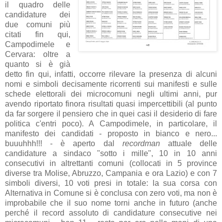
il quadro delle
candidature dei
due comuni più
citati fin qui,
Campodimele e
Cervara: oltre a
quanto si è già
detto fin qui, infatti, occorre rilevare la presenza di alcuni
nomi e simboli decisamente ricorrenti sui manifesti e sulle
schede elettorali dei microcomuni negli ultimi anni, pur
avendo riportato finora risultati quasi impercettibili (al punto
da far sorgere il pensiero che in quei casi il desiderio di fare
politica c'entri poco). A Campodimele, in particolare, il
manifesto dei candidati - proposto in bianco e nero...
buuuhhh!!! - è aperto dal
recordman
attuale delle
candidature a sindaco "sotto i mille", 10 in 10 anni
consecutivi in altrettanti comuni (collocati in 5 province
diverse tra Molise, Abruzzo, Campania e ora Lazio) e con 7
simboli diversi, 10 voti presi in totale: la sua corsa con
Alternativa in Comune si è conclusa con zero voti, ma non è
improbabile che il suo nome torni anche in futuro (anche
perché il record assoluto di candidature consecutive nei