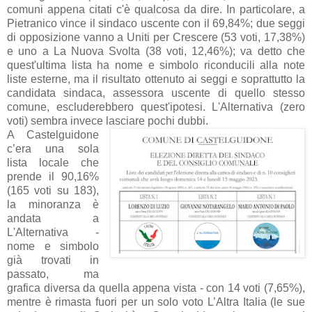
comuni appena citati c'è qualcosa da dire. In particolare, a
Pietranico vince il sindaco uscente con il 69,84%; due seggi
di opposizione vanno a Uniti per Crescere (53 voti, 17,38%)
e uno a La Nuova Svolta (38 voti, 12,46%); va detto che
quest'ultima lista ha nome e simbolo riconducili alla note
liste esterne, ma il risultato ottenuto ai seggi e soprattutto la
candidata sindaca, assessora uscente di quello stesso
comune, escluderebbero quest'ipotesi. L'Alternativa (zero
voti) sembra invece lasciare pochi dubbi.
A Castelguidone
c’era una sola
lista locale che
prende il 90,16%
(165 voti su 183),
la minoranza è
andata a
L'Alternativa -
nome e simbolo
già trovati in
passato, ma
grafica diversa da quella appena vista - con 14 voti (7,65%),
mentre è rimasta fuori per un solo voto L’Altra Italia (le sue