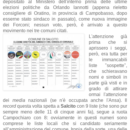
depositato al Ministero dell'interno prima delle ultime
elezioni politiche da Orlando Iannotti (appena rieletto
consigliere di Oratino, in provincia di Campobasso, dopo
esserne stato sindaco in passato), come nuova immagine
dei Forconi; nessun voto, però, è arrivato a questo
movimento nei tre comuni citati.
L'attenzione già
prima che si
aprissero i seggi,
però, era tutta per
le immancabili
liste "sospette",
che schieravano
nomi e simboli in
parte già visti e in
grado di attirare
ormai l'attenzione
dei
media
nazionali (se n'è occupata anche l'Ansa). Il
record
questa volta spetta a
Salcito
con 9 liste (che sono pur
sempre meno delle 11 di cinque anni fa), segue a ruota
Campochiaro con 8: ovviamente in questi numeri sono
comprese le liste locali che si candidato seriamente
all’amministrazione del comune. Ironia della sorte, una delle