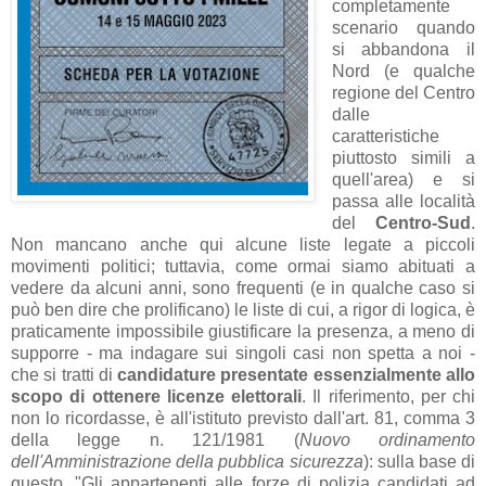
completamente
scenario quando
si abbandona il
Nord (e qualche
regione del Centro
dalle
caratteristiche
piuttosto simili a
quell'area) e si
passa alle località
del
Centro-Sud
.
Non mancano anche qui alcune liste legate a piccoli
movimenti politici; tuttavia, come ormai siamo abituati a
vedere da alcuni anni, sono frequenti (e in qualche caso si
può ben dire che prolificano) le liste di cui, a rigor di logica, è
praticamente impossibile giustificare la presenza, a meno di
supporre - ma indagare sui singoli casi non spetta a noi -
che si tratti di
candidature presentate essenzialmente allo
scopo di ottenere licenze elettorali
. Il riferimento, per chi
non lo ricordasse, è all'istituto previsto dall'art. 81, comma 3
della legge n. 121/1981 (
Nuovo ordinamento
dell'Amministrazione della pubblica sicurezza
): sulla base di
questo, "Gli appartenenti alle forze di polizia candidati ad