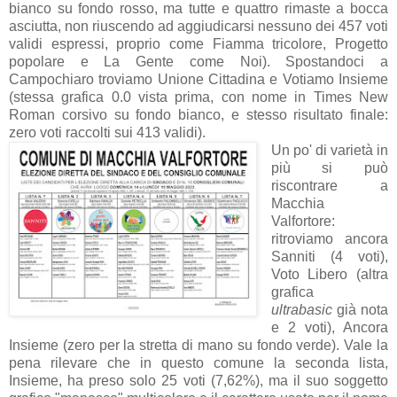
bianco su fondo rosso, ma tutte e quattro rimaste a bocca
asciutta, non riuscendo ad aggiudicarsi nessuno dei 457 voti
validi espressi, proprio come Fiamma tricolore, Progetto
popolare e La Gente come Noi). Spostandoci a
Campochiaro troviamo Unione Cittadina e Votiamo Insieme
(stessa grafica 0.0 vista prima, con nome in Times New
Roman corsivo su fondo bianco, e stesso risultato finale:
zero voti raccolti sui 413 validi).
Un po' di varietà in
più si può
riscontrare a
Macchia
Valfortore:
ritroviamo ancora
Sanniti (4 voti),
Voto Libero (altra
grafica
ultrabasic
già nota
e 2 voti), Ancora
Insieme (zero per la stretta di mano su fondo verde). Vale la
pena rilevare che in questo comune la seconda lista,
Insieme, ha preso solo 25 voti (7,62%), ma il suo soggetto