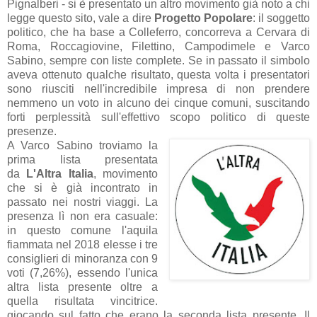
Pignalberi - si è presentato un altro movimento già noto a chi
legge questo sito, vale a dire
Progetto Popolare
: il soggetto
politico, che ha base a Colleferro, concorreva a Cervara di
Roma, Roccagiovine, Filettino, Campodimele e Varco
Sabino, sempre con liste complete. Se in passato il simbolo
aveva ottenuto qualche risultato, questa volta i presentatori
sono riusciti nell'incredibile impresa di non prendere
nemmeno un voto in alcuno dei cinque comuni, suscitando
forti perplessità sull'effettivo scopo politico di queste
presenze.
A Varco Sabino troviamo la
prima lista presentata
da
L'Altra Italia
, movimento
che si è già incontrato in
passato nei nostri viaggi. La
presenza lì non era casuale:
in questo comune l'aquila
fiammata nel 2018 elesse i tre
consiglieri di minoranza con 9
voti (7,26%), essendo l'unica
altra lista presente oltre a
quella risultata vincitrice.
giocando sul fatto che erano la seconda lista presente. Il