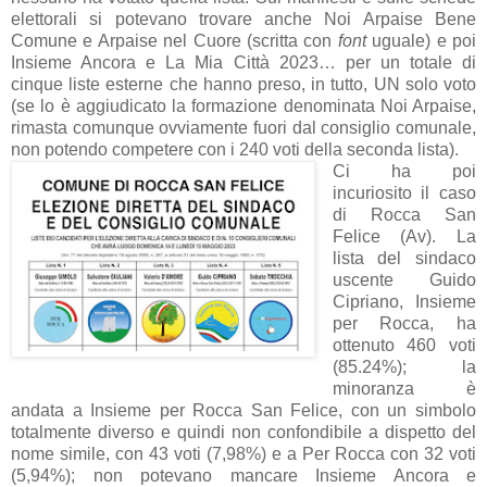
elettorali si potevano trovare anche Noi Arpaise Bene
Comune e Arpaise nel Cuore (scritta con
font
uguale) e poi
Insieme Ancora e La Mia Città 2023… per un totale di
cinque liste esterne che hanno preso, in tutto, UN solo voto
(se lo è aggiudicato la formazione denominata Noi Arpaise,
rimasta comunque ovviamente fuori dal consiglio comunale,
non potendo competere con i 240 voti della seconda lista).
Ci ha poi
incuriosito il caso
di Rocca San
Felice (Av). La
lista del sindaco
uscente Guido
Cipriano, Insieme
per Rocca, ha
ottenuto 460 voti
(85.24%); la
minoranza è
andata a Insieme per Rocca San Felice, con un simbolo
totalmente diverso e quindi non confondibile a dispetto del
nome simile, con 43 voti (7,98%) e a Per Rocca con 32 voti
(5,94%); non potevano mancare Insieme Ancora e