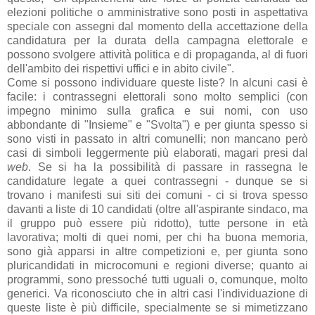
elezioni politiche o amministrative sono posti in aspettativa
speciale con assegni dal momento della accettazione della
candidatura per la durata della campagna elettorale e
possono svolgere attività politica e di propaganda, al di fuori
dell'ambito dei rispettivi uffici e in abito civile".
Come si possono individuare queste liste? In alcuni casi è
facile: i contrassegni elettorali sono molto semplici (con
impegno minimo sulla grafica e sui nomi, con uso
abbondante di "Insieme" e "Svolta") e per giunta spesso si
sono visti in passato in altri comunelli; non mancano però
casi di simboli leggermente più elaborati, magari presi dal
web
. Se si ha la possibilità di passare in rassegna le
candidature legate a quei contrassegni - dunque se si
trovano i manifesti sui siti dei comuni - ci si trova spesso
davanti a liste di 10 candidati (oltre all'aspirante sindaco, ma
il gruppo può essere più ridotto), tutte persone in età
lavorativa; molti di quei nomi, per chi ha buona memoria,
sono già apparsi in altre competizioni e, per giunta sono
pluricandidati in microcomuni e regioni diverse; quanto ai
programmi, sono pressoché tutti uguali o, comunque, molto
generici. Va riconosciuto che in altri casi l'individuazione di
queste liste è più difficile, specialmente se si mimetizzano