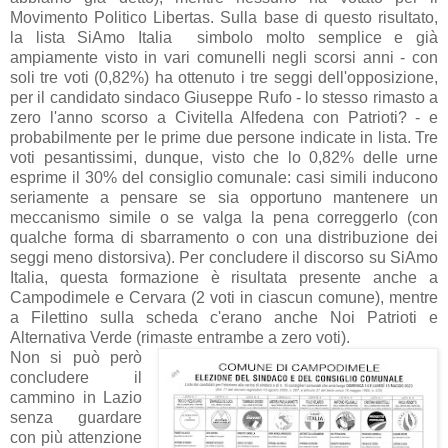
Movimento Politico Libertas. Sulla base di questo risultato,
la lista SiAmo Italia simbolo molto semplice e già
ampiamente visto in vari comunelli negli scorsi anni - con
soli tre voti (0,82%) ha ottenuto i tre seggi dell'opposizione,
per il candidato sindaco Giuseppe Rufo - lo stesso rimasto a
zero l'anno scorso a Civitella Alfedena con Patrioti? - e
probabilmente per le prime due persone indicate in lista. Tre
voti pesantissimi, dunque, visto che lo 0,82% delle urne
esprime il 30% del consiglio comunale: casi simili inducono
seriamente a pensare se sia opportuno mantenere un
meccanismo simile o se valga la pena correggerlo (con
qualche forma di sbarramento o con una distribuzione dei
seggi meno distorsiva). Per concludere il discorso su SiAmo
Italia, questa formazione è risultata presente anche a
Campodimele e Cervara (2 voti in ciascun comune), mentre
a Filettino sulla scheda c'erano anche Noi Patrioti e
Alternativa Verde (rimaste entrambe a zero voti).
Non si può però
concludere il
cammino in Lazio
senza guardare
con più attenzione