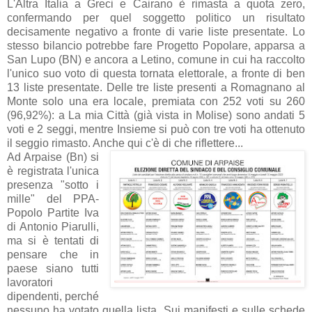
L'Altra Italia a Greci e Cairano è rimasta a quota zero,
confermando per quel soggetto politico un risultato
decisamente negativo a fronte di varie liste presentate. Lo
stesso bilancio potrebbe fare Progetto Popolare, apparsa a
San Lupo (BN) e ancora a Letino, comune in cui ha raccolto
l'unico suo voto di questa tornata elettorale, a fronte di ben
13 liste presentate. Delle tre liste presenti a Romagnano al
Monte solo una era locale, premiata con 252 voti su 260
(96,92%): a La mia Città (già vista in Molise) sono andati 5
voti e 2 seggi, mentre Insieme si può con tre voti ha ottenuto
il seggio rimasto. Anche qui c'è di che riflettere...
Ad Arpaise (Bn) si
è registrata l'unica
presenza "sotto i
mille" del PPA-
Popolo Partite Iva
di Antonio Piarulli,
ma si è tentati di
pensare che in
paese siano tutti
lavoratori
dipendenti, perché
nessuno ha votato quella lista. Sui manifesti e sulle schede