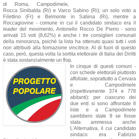
di Roma, Campodimele,
Rocca Sinibalda (Ri) e Varco Sabino (Ri); un solo voto a
Filettino (Fr) e Belmonte in Sabina (Ri), mentre a
Roccagiovine - comune in cui il candidato sindaco era il
leader
del movimento, Antonello Rocco De Pierro - sono
arrivati 15 voti (8,62%) e anche i tre consiglieri comunali
della minoranza, poiché la lista ha ottenuto quasi tutti i voti
non attribuiti alla formazione vincitrice. Al di fuori di questo
caso, però, questa volta la sortita elettorale di Italia dei Diritti
è stata sostanzialmente un flop.
In cinque di questi comuni -
con schede elettorali piuttosto
affollate, soprattutto a Cervara
e Campodimele
(rispettivamente 374 e 778
abitanti): per ciascuno dei
due enti si sono affrontate 8
liste e a Campodimele
sarebbero state 9 se fosse
stata ammessa anche
L'Alternativa, il cui candidato
sindaco era Fabrizio