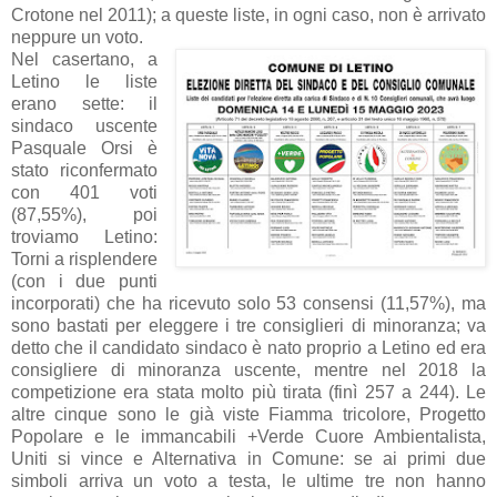
Crotone nel 2011); a queste liste, in ogni caso, non è arrivato
neppure un voto.
Nel casertano, a
Letino le liste
erano sette: il
sindaco uscente
Pasquale Orsi è
stato riconfermato
con 401 voti
(87,55%), poi
troviamo Letino:
Torni a risplendere
(con i due punti
incorporati) che ha ricevuto solo 53 consensi (11,57%), ma
sono bastati per eleggere i tre consiglieri di minoranza; va
detto che il candidato sindaco è nato proprio a Letino ed era
consigliere di minoranza uscente, mentre nel 2018 la
competizione era stata molto più tirata (finì 257 a 244). Le
altre cinque sono le già viste Fiamma tricolore, Progetto
Popolare e le immancabili +Verde Cuore Ambientalista,
Uniti si vince e Alternativa in Comune: se ai primi due
simboli arriva un voto a testa, le ultime tre non hanno