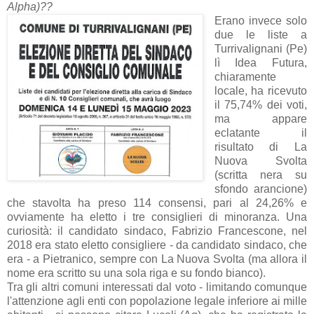
Alpha)??
Erano invece solo
due le liste a
Turrivalignani (Pe)
lì Idea Futura,
chiaramente
locale, ha ricevuto
il 75,74% dei voti,
ma appare
eclatante il
risultato di La
Nuova Svolta
(scritta nera su
sfondo arancione)
che stavolta ha preso 114 consensi, pari al 24,26% e
ovviamente ha eletto i tre consiglieri di minoranza. Una
curiosità: il candidato sindaco, Fabrizio Francescone, nel
2018 era stato eletto consigliere - da candidato sindaco, che
era - a Pietranico, sempre con La Nuova Svolta (ma allora il
nome era scritto su una sola riga e su fondo bianco).
Tra gli altri comuni interessati dal voto - limitando comunque
l'attenzione agli enti con popolazione legale inferiore ai mille