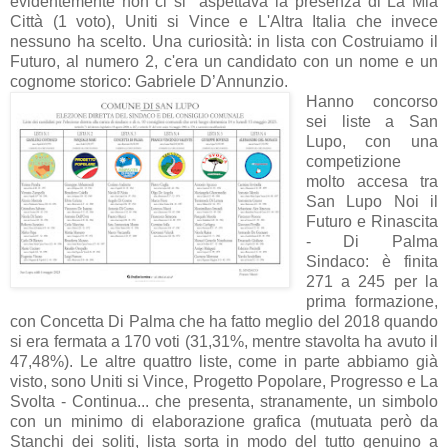
evidentemente non ci si aspettava la presenza di La Mia
Città (1 voto), Uniti si Vince e L'Altra Italia che invece
nessuno ha scelto. Una curiosità: in lista con Costruiamo il
Futuro, al numero 2, c'era un candidato con un nome e un
cognome storico: Gabriele D’Annunzio.
Hanno concorso
sei liste a San
Lupo, con una
competizione
molto accesa tra
San Lupo Noi il
Futuro e Rinascita
- Di Palma
Sindaco: è finita
271 a 245 per la
prima formazione,
con Concetta Di Palma che ha fatto meglio del 2018 quando
si era fermata a 170 voti (31,31%, mentre stavolta ha avuto il
47,48%). Le altre quattro liste, come in parte abbiamo già
visto, sono Uniti si Vince, Progetto Popolare, Progresso e La
Svolta - Continua... che presenta, stranamente, un simbolo
con un minimo di elaborazione grafica (mutuata però da
Stanchi dei soliti, lista sorta in modo del tutto genuino a