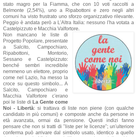
stato magro per la Fiamma, che con 10 voti raccolti a
Belmonte (2,54%), uno a Ripabottoni e zero negli altri
comuni ha visto frustrato uno sforzo organizzativo rilevante.
Peggio è andata però a L'Altra Italia: nessuno l'ha votata a
Castelpizzuto e Macchia Valfortore.
Non mancano le liste di
Progetto Popolare, presentate
a Salcito, Campochiaro,
Ripabottoni, Montorio,
Sessano e Castelpizzuto:
benché sembri incredibile
nemmeno un elettore, proprio
come nel Lazio, ha messo la
croce su questo simbolo... A
Salcito, Campochiaro e
Macchia Valfortore c'erano
poi le liste di
La Gente come
Noi - Libertà
: si trattava di liste non piene (con qualche
candidato in più comuni) e composte anche da persone in
età avanzata, ormai da pensione. Questi indizi fanno
pensare che non si tratti di "liste per le licenze"; un'ulteriore
conferma può arrivare dal simbolo usato, identico a quello