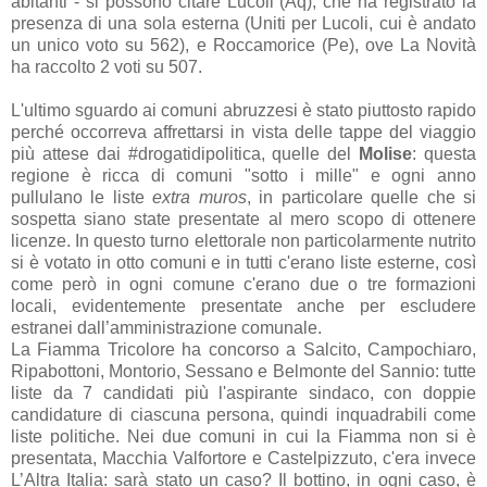
abitanti - si possono citare Lucoli (Aq), che ha registrato la
presenza di una sola esterna (Uniti per Lucoli, cui è andato
un unico voto su 562), e Roccamorice (Pe), ove La Novità
ha raccolto 2 voti su 507.
L'ultimo sguardo ai comuni abruzzesi è stato piuttosto rapido
perché occorreva affrettarsi in vista delle tappe del viaggio
più attese dai #drogatidipolitica, quelle del
Molise
: questa
regione è ricca di comuni "sotto i mille" e ogni anno
pullulano le liste
extra muros
, in particolare quelle che si
sospetta siano state presentate al mero scopo di ottenere
licenze. In questo turno elettorale non particolarmente nutrito
si è votato in otto comuni e in tutti c'erano liste esterne, così
come però in ogni comune c'erano due o tre formazioni
locali, evidentemente presentate anche per escludere
estranei dall’amministrazione comunale.
La Fiamma Tricolore ha concorso a Salcito, Campochiaro,
Ripabottoni, Montorio, Sessano e Belmonte del Sannio: tutte
liste da 7 candidati più l'aspirante sindaco, con doppie
candidature di ciascuna persona, quindi inquadrabili come
liste politiche. Nei due comuni in cui la Fiamma non si è
presentata, Macchia Valfortore e Castelpizzuto, c'era invece
L’Altra Italia: sarà stato un caso? Il bottino, in ogni caso, è