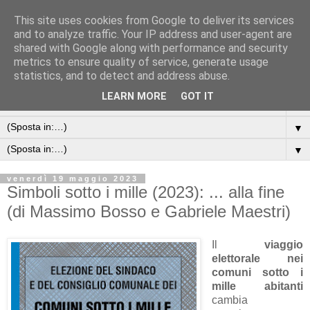
This site uses cookies from Google to deliver its services
and to analyze traffic. Your IP address and user-agent are
shared with Google along with performance and security
metrics to ensure quality of service, generate usage
statistics, and to detect and address abuse.
LEARN MORE
GOT IT
▼
▼
▼
venerdì 19 maggio 2023
Simboli sotto i mille (2023): ... alla fine
(di Massimo Bosso e Gabriele Maestri)
Il
viaggio
elettorale nei
comuni sotto i
mille abitanti
cambia