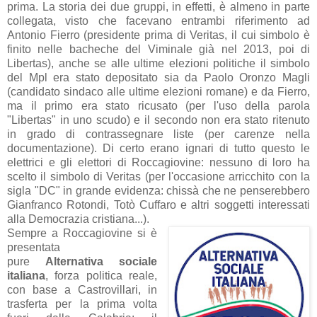
prima. La storia dei due gruppi, in effetti, è almeno in parte
collegata, visto che facevano entrambi riferimento ad
Antonio Fierro (presidente prima di Veritas, il cui simbolo è
finito nelle bacheche del Viminale già nel 2013, poi di
Libertas), anche se alle ultime elezioni politiche il simbolo
del Mpl era stato depositato sia da Paolo Oronzo Magli
(candidato sindaco alle ultime elezioni romane) e da Fierro,
ma il primo era stato ricusato (per l'uso della parola
"Libertas" in uno scudo) e il secondo non era stato ritenuto
in grado di contrassegnare liste (per carenze nella
documentazione). Di certo erano ignari di tutto questo le
elettrici e gli elettori di Roccagiovine: nessuno di loro ha
scelto il simbolo di Veritas (per l'occasione arricchito con la
sigla "DC" in grande evidenza: chissà che ne penserebbero
Gianfranco Rotondi, Totò Cuffaro e altri soggetti interessati
alla Democrazia cristiana...).
Sempre a Roccagiovine si è
presentata
pure
Alternativa sociale
italiana
, forza politica reale,
con base a Castrovillari, in
trasferta per la prima volta