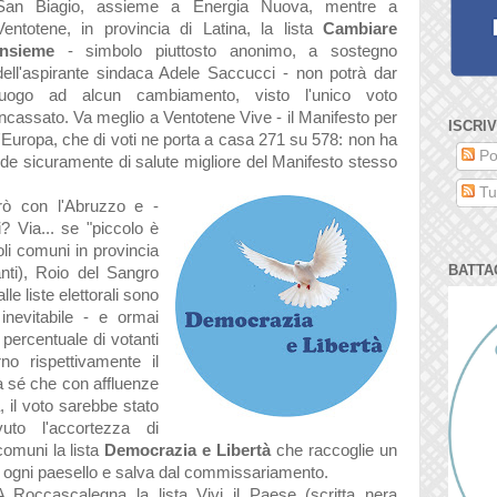
San Biagio, assieme a Energia Nuova, mentre a
Ventotene, in provincia di Latina, la lista
Cambiare
insieme
- simbolo piuttosto anonimo, a sostegno
dell'aspirante sindaca Adele Saccucci - non potrà dar
luogo ad alcun cambiamento, visto l'unico voto
incassato. Va meglio a Ventotene Vive - il Manifesto per
ISCRIV
l'Europa, che di voti ne porta a casa 271 su 578: non ha
Po
gode sicuramente di salute migliore del Manifesto stesso
Tut
rò con l'Abruzzo e -
i? Via... se "piccolo è
oli comuni in provincia
BATTA
anti), Roio del Sangro
alle liste elettorali sono
 inevitabile - e ormai
 percentuale di votanti
no rispettivamente il
 sé che con affluenze
a, il voto sarebbe stato
uto l'accortezza di
comuni la lista
Democrazia e Libertà
che raccoglie un
in ogni paesello e salva dal commissariamento.
A Roccascalegna la lista Vivi il Paese (scritta nera