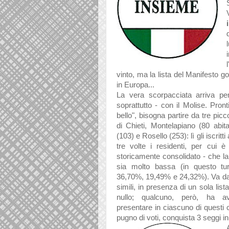
vinto, ma la lista del Manifesto 
in Europa...
La vera scorpacciata arriva pe
soprattutto - con il Molise. Pront
bello", bisogna partire da
tre picc
di Chieti, Montelapiano (80 abit
(103) e Rosello (253): lì gli iscritti 
tre volte i residenti, per cui è
storicamente consolidato - che la
sia molto bassa (in questo tur
36,70%, 19,49% e 24,32%). Va da
simili, in presenza di un sola list
nullo; qualcuno, però, ha av
presentare in ciascuno di questi 
pugno di voti, conquista 3 seggi 