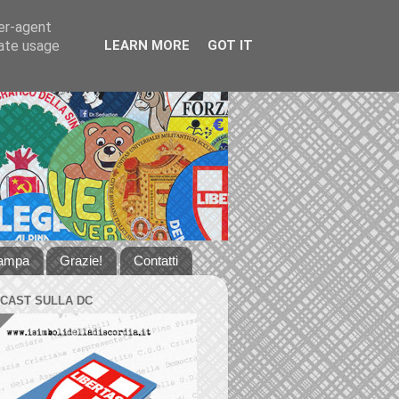
ser-agent
rate usage
LEARN MORE
GOT IT
tampa
Grazie!
Contatti
DCAST SULLA DC