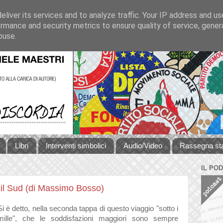
liver its services and to analyze traffic. Your IP address and u
rmance and security metrics to ensure quality of service, gene
buse.
Libri
Interventi simbolici
Audio/Video
Rassegna s
IL PO
: il Sud (di Massimo Bosso)
Si è detto, nella seconda tappa di questo viaggio "sotto i
mille", che le soddisfazioni maggiori sono sempre