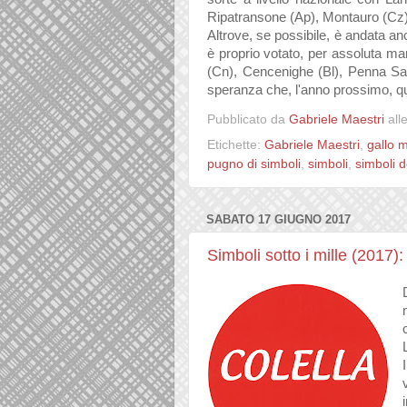
Ripatransone (Ap), Montauro (Cz)
Altrove, se possibile, è andata a
è proprio votato, per assoluta ma
(Cn), Cencenighe (Bl), Penna Sa
speranza che, l'anno prossimo, qu
Pubblicato da
Gabriele Maestri
all
Etichette:
Gabriele Maestri
,
gallo 
pugno di simboli
,
simboli
,
simboli de
SABATO 17 GIUGNO 2017
Simboli sotto i mille (2017)