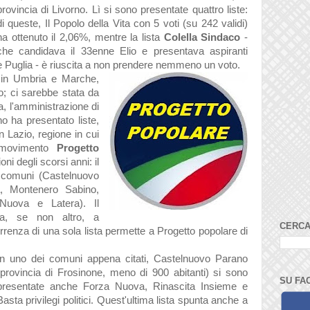
provincia di Livorno. Lì si sono presentate quattro liste:
di queste, Il Popolo della Vita con 5 voti (su 242 validi)
ha ottenuto il 2,06%, mentre la lista
Colella Sindaco
-
che candidava il 33enne Elio e presentava aspiranti
a e Puglia - è riuscita a non prendere nemmeno un voto.
 in
Umbria e Marche,
o; ci sarebbe stata da
a, l'amministrazione di
 ha presentato liste,
n Lazio, regione in cui
 movimento
Progetto
oni degli scorsi anni: il
 comuni (Castelnuovo
, Montenero Sabino,
Nuova e Latera). Il
ma, se non altro, a
CERCA
rrenza di una sola lista permette a Progetto popolare di
In uno dei comuni appena citati, Castelnuovo Parano
(provincia di Frosinone, meno di 900 abitanti) si sono
SU FA
presentate anche Forza Nuova, Rinascita Insieme e
Basta privilegi politici. Quest'ultima lista spunta anche a