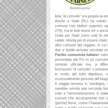
Rielaborazione
lista "di comodo" era proprio la st
Anche a Staiti (Rc) ha votato 
comune con elettori superiori agl
279), ma le liste erano tre e anc
Unità per Staiti (zero voti) le e
valide. Merita
poi di essere citato
altro comune del reggino, in cui 
due e quella arrivata seconda e
Partito comunista italiano
:
salvo
presentata dal Pci in un comune 
simbolo ufficiale ma, a diffe
formazioni "di comodo" o estranee
in modo del tutto dignitoso, 
essenzialmente persone del luog
Il viaggio termina in Sardegna
sarebbe servita una seconda lista
voto e l'amministrazione è stat
comuni che tecnicamente non son
(poche) firme, come Chiaramonti
sorte a livello nazionale con
Lan