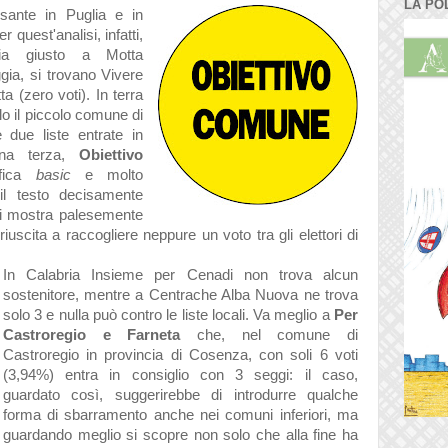
LA PO
ssante in Puglia e in
r quest'analisi, infatti,
ia giusto a Motta
gia, si trovano Vivere
a (zero voti). In terra
lo il piccolo comune di
e due liste entrate in
 una terza,
Obiettivo
afica
basic
e molto
l testo decisamente
si mostra palesemente
uscita a raccogliere neppure un voto tra gli elettori di
In Calabria Insieme per Cenadi non trova alcun
sostenitore, mentre a Centrache Alba Nuova ne trova
solo 3 e nulla può contro le liste locali.
Va meglio a
Per
Castroregio e Farneta
che, nel comune di
Castroregio in provincia di Cosenza, con soli 6 voti
(3,94%) entra in consiglio con 3 seggi: il caso,
guardato così, suggerirebbe di introdurre qualche
forma di sbarramento anche nei comuni inferiori, ma
guardando meglio si scopre non solo che alla fine ha