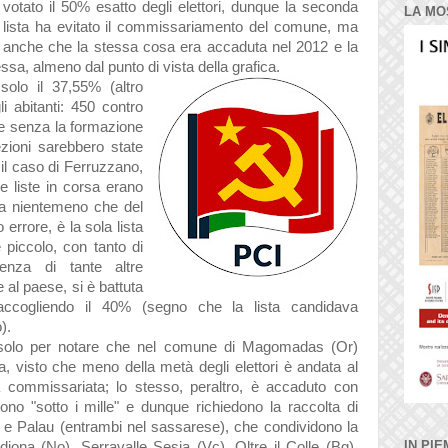
votato il 50% esatto degli elettori, dunque la seconda
LA MO
lista ha evitato il commissariamento del comune, ma
anche che la stessa cosa era accaduta nel 2012 e la
essa, almeno dal punto di vista della grafica.
solo il 37,55% (altro
i abitanti: 450 contro
he senza la formazione
lezioni sarebbero state
 il caso di Ferruzzano,
le liste in corsa erano
ra nientemeno che del
 errore, è la sola lista
piccolo, con tanto di
renza di tante altre
 al paese, si è battuta
raccogliendo il 40% (segno che la lista candidava
o).
, solo per notare che nel comune di
Magomadas (Or)
, visto che meno della metà degli elettori è andata al
a commissariata; lo stesso, peraltro, è accaduto
con
o "sotto i mille" e dunque richiedono la raccolta di
 e Palau (entrambi nel sassarese), che condividono la
IN PIE
diona (No), Serravalle Sesia (Vc), Oltre il Colle (Bg),