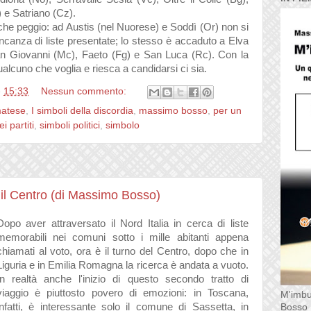
 e Satriano (Cz).
nche peggio: ad Austis (nel Nuorese) e Soddì (Or) non si
ncanza di liste presentate; lo stesso è accaduto a
Elva
n Giovanni (Mc), Faeto (Fg) e San Luca (Rc). Con la
alcuno che voglia e riesca a candidarsi ci sia.
e
15:33
Nessun commento:
matese
,
I simboli della discordia
,
massimo bosso
,
per un
i partiti
,
simboli politici
,
simbolo
: il Centro (di Massimo Bosso)
Dopo aver attraversato il Nord Italia in cerca di liste
memorabili nei comuni sotto i mille abitanti appena
chiamati al voto, ora è il turno del Centro, dopo che in
Liguria e in Emilia Romagna la ricerca è andata a vuoto.
In realtà anche l'inizio di questo secondo tratto di
viaggio è piuttosto povero di emozioni: in Toscana,
M'imbu
infatti, è interessante solo il comune di Sassetta, in
Bosso