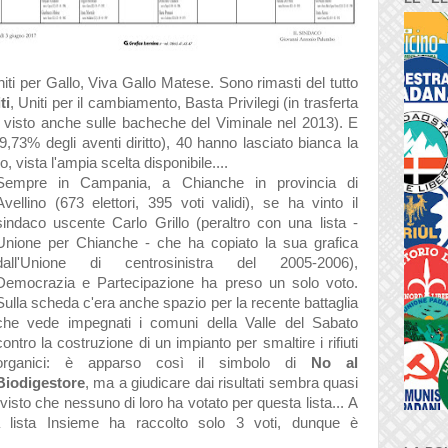
ti per Gallo, Viva Gallo Matese. Sono rimasti del tutto
ti
, Uniti per il cambiamento, Basta Privilegi (in trasferta
o visto anche sulle bacheche del Viminale nel 2013). E
9,73% degli aventi diritto), 40 hanno lasciato bianca la
, vista l'ampia scelta disponibile....
Sempre in Campania, a Chianche in provincia di
Avellino (673 elettori, 395 voti validi), se ha vinto il
sindaco uscente Carlo Grillo (peraltro con una lista -
Unione per Chianche - che ha copiato la sua grafica
dall'Unione di centrosinistra del 2005-2006),
Democrazia e Partecipazione ha preso un solo voto.
Sulla scheda c'era anche spazio per la recente battaglia
che vede impegnati i comuni della Valle del Sabato
contro la costruzione di un impianto per smaltire i rifiuti
organici: è apparso così il simbolo di
No al
Biodigestore
, ma a giudicare dai risultati sembra quasi
, visto che nessuno di loro ha votato per questa lista...
A
a lista Insieme ha raccolto solo 3 voti, dunque è