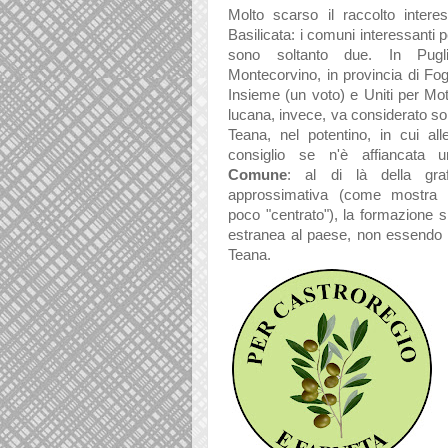
Molto scarso il raccolto intere
Basilicata: i comuni interessanti pe
sono soltanto due. In Pugl
Montecorvino, in provincia di Fog
Insieme (un voto) e Uniti per Mott
lucana, invece, va considerato so
Teana, nel potentino, in cui all
consiglio se n'è affiancata
Comune
: al di là della gr
approssimativa (come mostra i
poco "centrato"), la formazione 
estranea al paese, non essendo ri
Teana.