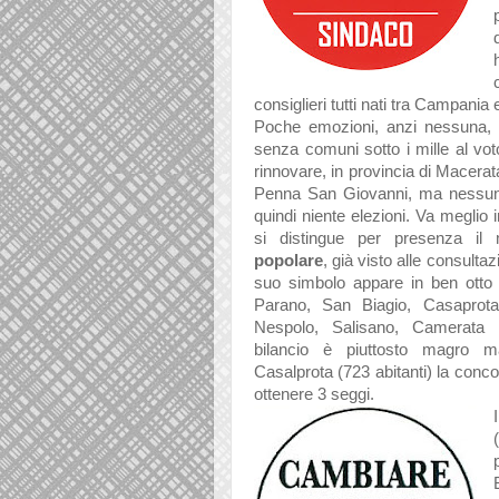
consiglieri tutti nati tra Campani
Poche emozioni, anzi nessuna,
senza comuni sotto i mille al vot
rinnovare, in provincia di Macerat
Penna San Giovanni, ma nessuno
quindi niente elezioni. Va meglio i
si distingue per presenza i
l
popolare
, già visto alle consultazi
suo simbolo appare in ben otto
Parano, San Biagio, Casaprota
Nespolo, Salisano, Camerata 
bilancio è piuttosto magro 
Casalprota (
723 abitanti)
la conco
ottenere 3 seggi.