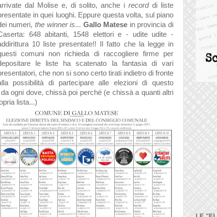
arrivate dal Molise e, di solito, anche i
record
di liste
presentate in quei luoghi. Eppure questa volta, sul piano
dei numeri,
the winner is
...
Gallo Matese
in provincia di
Caserta: 648 abitanti, 1548 elettori e - udite udite -
addirittura 10 liste presentate!! Il fatto che la legge in
questi comuni non richieda di raccogliere firme per
depositare le liste ha scatenato la fantasia di vari
presentatori, che non si sono certo tirati indietro di fronte
alla possibilità di partecipare alle elezioni di questo
da ogni dove, chissà poi perché (e chissà a quanti altri
ria lista...)
LE "E