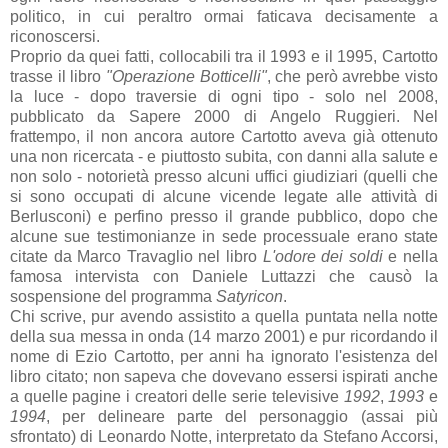
politico, in cui peraltro ormai faticava decisamente a
riconoscersi.
Proprio da quei fatti, collocabili tra il 1993 e il 1995, Cartotto
trasse il libro
"Operazione Botticelli"
, che però avrebbe visto
la luce - dopo traversie di ogni tipo - solo nel 2008,
pubblicato da Sapere 2000 di Angelo Ruggieri. Nel
frattempo, il non ancora autore Cartotto aveva già ottenuto
una non ricercata - e piuttosto subita, con danni alla salute e
non solo - notorietà presso alcuni uffici giudiziari (quelli che
si sono occupati di alcune vicende legate alle attività di
Berlusconi) e perfino presso il grande pubblico, dopo che
alcune sue testimonianze in sede processuale erano state
citate da Marco Travaglio nel libro
L'odore dei soldi
e nella
famosa intervista con Daniele Luttazzi che causò la
sospensione del programma
Satyricon
.
Chi scrive, pur avendo assistito a quella puntata nella notte
della sua messa in onda (14 marzo 2001) e pur ricordando il
nome di Ezio Cartotto, per anni ha ignorato l'esistenza del
libro citato; non sapeva che dovevano essersi ispirati anche
a quelle pagine i creatori delle serie televisive
1992
,
1993
e
1994
, per delineare parte del personaggio (assai più
sfrontato) di Leonardo Notte, interpretato da Stefano Accorsi,