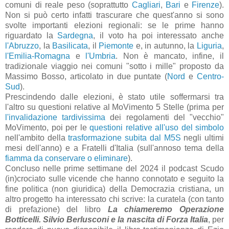
comuni di reale peso (soprattutto
Cagliari
,
Bari
e
Firenze
).
Non si può certo infatti trascurare che quest'anno si sono
svolte importanti elezioni regionali: se le prime hanno
riguardato la
Sardegna
, il voto ha poi interessato anche
l'Abruzzo
, la
Basilicata
, il
Piemonte
e, in autunno, la
Liguria
,
l'Emilia-Romagna
e
l'Umbria
. Non è mancato, infine, il
tradizionale viaggio nei comuni "sotto i mille" proposto da
Massimo Bosso, articolato in due puntate (
Nord
e
Centro-
Sud
).
Prescindendo dalle elezioni, è stato utile soffermarsi tra
l'altro su questioni relative al MoVimento 5 Stelle (prima per
l'invalidazione tardivissim
a
dei regolamenti del "vecchio"
MoVimento, poi per le
questioni relative all'uso del simbolo
nell'ambito della
trasformazione subita dal M5S
negli ultimi
mesi dell'anno) e a Fratelli d'Italia (sull'annoso tema della
fiamma da conservare o eliminare
).
Concluso nelle prime settimane del 2024 il podcast Scudo
(in)crociato sulle vicende che hanno connotato e seguito la
fine politica (non giuridica) della Democrazia cristiana, un
altro progetto ha interessato chi scrive: la curatela (con tanto
di prefazione) del libro
La chiameremo Operazione
Botticelli. Silvio Berlusconi e l
a nascita di Forza Italia
, per