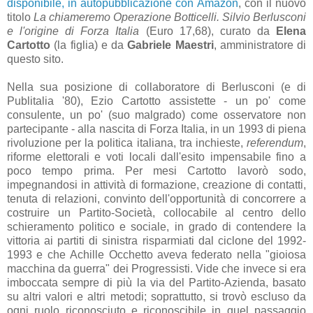
disponibile, in autopubblicazione con Amazon
, con il nuovo
titolo
La chiameremo Operazione Botticelli. Silvio Berlusconi
e l'origine di Forza Italia
(Euro 17,68), curato da
Elena
Cartotto
(la figlia) e da
Gabriele Maestri
, amministratore di
questo sito.
Nella sua posizione di collaboratore di Berlusconi (e di
Publitalia '80), Ezio Cartotto assistette - un po' come
consulente, un po' (suo malgrado) come osservatore non
partecipante - alla nascita di Forza Italia, in un 1993 di piena
rivoluzione per la politica italiana, tra inchieste,
referendum
,
riforme elettorali e voti locali dall'esito impensabile fino a
poco tempo prima. Per mesi Cartotto lavorò sodo,
impegnandosi in attività di formazione, creazione di contatti,
tenuta di relazioni, convinto dell'opportunità di concorrere a
costruire un Partito-Società, collocabile al centro dello
schieramento politico e sociale, in grado di contendere la
vittoria ai partiti di sinistra risparmiati dal ciclone del 1992-
1993 e che Achille Occhetto aveva federato nella "gioiosa
macchina da guerra" dei Progressisti. Vide che invece si era
imboccata sempre di più la via del Partito-Azienda, basato
su altri valori e altri metodi; soprattutto, si trovò escluso da
ogni ruolo riconosciuto e riconoscibile in quel passaggio