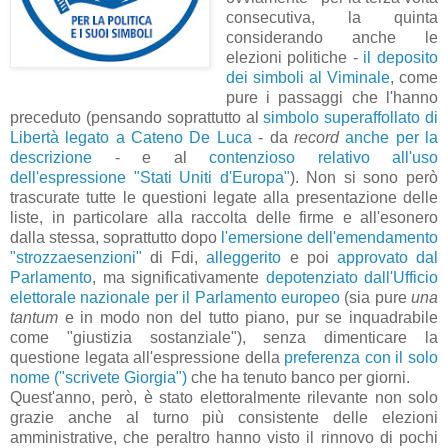
consecutiva, la quinta
considerando anche le
elezioni politiche -
il deposito
dei simboli al Viminale
, come
pure i passaggi che l'hanno
preceduto (pensando soprattutto al
simbolo superaffollato di
Libertà legato a Cateno De Luca
- da
record
anche per la
descrizione
- e al
contenzioso relativo all'uso
dell'espressione "Stati Uniti d'Europa"
). Non si sono però
trascurate tutte le questioni legate alla presentazione delle
liste, in particolare alla raccolta delle firme e all'esonero
dalla stessa, soprattutto dopo
l'emersione dell'emendamento
"strozzaesenzioni"
di Fdi,
alleggerito
e poi
approvato dal
Parlamento
, ma significativamente
depotenziato dall'Ufficio
elettorale nazionale per il Parlamento europeo
(sia pure
una
tantum
e in modo non del tutto piano, pur se inquadrabile
come "giustizia sostanziale"), senza dimenticare la
questione legata all'espressione della
preferenza con il solo
nome ("scrivete Giorgia")
che ha tenuto banco per giorni.
Quest'anno, però, è stato elettoralmente rilevante non solo
grazie anche al turno più consistente delle elezioni
amministrative, che peraltro hanno visto il rinnovo di pochi