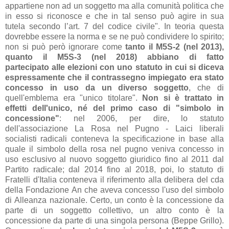
appartiene non ad un soggetto ma alla comunità politica che
in esso si riconosce e che in tal senso può agire in sua
tutela secondo l’art. 7 del codice civile". In teoria questa
dovrebbe essere la norma e se ne può condividere lo spirito;
non si può però ignorare come
tanto il M5S-2 (nel 2013),
quanto il M5S-3 (nel 2018) abbiano di fatto
partecipato alle elezioni con uno statuto in cui si diceva
espressamente che il contrassegno impiegato era stato
concesso in uso da un diverso soggetto
, che di
quell'emblema era "unico titolare".
Non si è trattato in
effetti dell'unico, né del primo caso di "simbolo in
concessione"
: nel 2006, per dire, lo statuto
dell'associazione La Rosa nel Pugno - Laici liberali
socialisti radicali conteneva la specificazione in base alla
quale il simbolo della rosa nel pugno veniva concesso in
uso esclusivo al nuovo soggetto giuridico fino al 2011 dal
Partito radicale; dal 2014 fino al 2018, poi, lo statuto di
Fratelli d'Italia conteneva il riferimento alla delibera del cda
della Fondazione An che aveva concesso l'uso del simbolo
di Alleanza nazionale. Certo, un conto è la concessione da
parte di un soggetto collettivo, un altro conto è la
concessione da parte di una singola persona (Beppe Grillo).