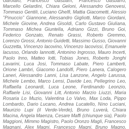
Garofalo, Francesco Gasbarri, Francesco Gasbarro,
Marcello Gelardini, Chiara Geloni, Alessandro Genovesi,
Tommaso Gentili, Luciano Ghelfi, Mattia Giacometti, Alessio
"Pinuccio" Giannone, Alessandro Gigliotti, Marco Giordani,
Michele Giovine, Andrea Gisoldi, Carlo Gustavo Giuliana,
Tomm
aso Miche
a Giuntell
a,
Adriano Gizzi, Bruno Goi,
Federico Gonz
ato,
Renato Grassi, Roberto Gremmo,
Lorenzo Grossi, Antonio Guidetti, Massimo Gusso, Giovanni
Guzzetta, Vincenzo Iacovino, Vincenzo Iacovissi, Emanuele
Iacusso, Orlando Iannotti, Antonino Ingrosso, Mauro Incerti,
Paolo Inno, Matteo Iotti, Tobias Jones, Roberto Jonghi
Lavarini, Luca Josi, Tommaso Labate, Piero Lamberti,
Orione Lambri, Giacomo Landolfi, Piero Lanera, Calogero
Laneri, Alessandro Lanni, Lisa Lanzone, Angelo Larussa,
Michele Lembo, Marco Lensi, Davide Leo, Pellegrino Leo,
Raffaella Leonardi, Luca Leone, Ferdinando Leonzio,
Raffaele Lisi, Giovanni Litt, Antonio Marzio Liuzzi, Maria
Rosaria Lo Muzio, Valentina Lo Valvo, Max Loda, Pippo
Lombardo
,
Dario Lucano, Andrea Lucatello, Nino Luciani,
Maurizio Lupi (il Verde-Verde), Bruno Luverà, Chiara
Macina, Angela Maenza, Cesare Maffi (chiunque sia), Paolo
Maggioni, Mimmo Magistro, Paolo Oronzo Magli, Francesco
Magnani, Alex Magni, Francesco Magni, Bruno Magno,