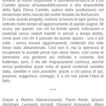
rendere di nuovo disponibile il libro-testimonianza di Ezio
Cartotto (grazie all'autopubblicazione e alla disponibilità
della figlia Elena Cartotto, autrice della postfazione) nel
trentennale della nascita del partito fondato da Berlusconi.
Di certo questo progetto, insieme al lavoro di ogni giorno, ha
sottratto molto tempo all'aggiornamento di queste pagine. Mi
scuso, per questo, con chi ha fornito spunti, indicazioni e
materiali senza vederli tradotti in articoli a tempo debito,
come pure con chi è passato da questo spazio - una o più
volte - senza trovare aggiornamenti, credendo che tutto
fosse stato abbandonato. Così non è, ma la speranza di
recuperare le puntate perse non viene meno, così come di
riprendere una gestione più ordinata e costante. Nel
frattempo, però, il rito dei ringraziamenti continua, perché
senza gratitudine quasi nulla di questi contenuti sarebbe
stata, sarebbe e sarà possibile: grazie a chi passa di qui,
propone, suggerisce, corregge. E a chi non perde l'idea di
farlo.
* * *
Grazie a Martino Abbracciavento, Paolo Abete, Ignazio
Abrignani, Leonardo Accardi, Giovanni Acquarulo, Mario