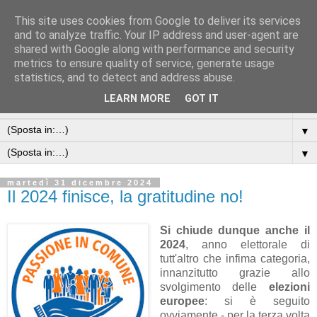
This site uses cookies from Google to deliver its services
and to analyze traffic. Your IP address and user-agent are
shared with Google along with performance and security
metrics to ensure quality of service, generate usage
statistics, and to detect and address abuse.
LEARN MORE
GOT IT
▼
▼
▼
martedì 31 dicembre 2024
Il 2024 finisce, la gratitudine no!
Si chiude dunque anche il
2024
, anno elettorale di
tutt'altro che infima categoria,
innanzitutto grazie allo
svolgimento delle
elezioni
europee
: si è seguito
ovviamente - per la terza volta