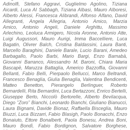
Adinolfi, Stefano Aggravi, Guglielmo Agolino, Tiziana
Aicardi, Luca Al Sabbagh, Tiziana Albasi, Mauro Alboresi,
Alberto Alessi, Francesca Alibrandi, Alfonso Alfano, David
Allegranti, Angela Allegria, Antonio Amico, M
arzi
a
A
mico,
Antonio Angeli, Daniele Arghittu, M
assimo
A
rlechino,
Leoluca Armigero, Nicola Aronne, Antonio Atte,
Luigi Augussori, Mauro Aurigi, Imma Baccelliere, Luca
Bagatin, Olivrer B
alch,
Cristina Baldassini, Laura Banti,
Marcello Baraghini, Daniele Barale, Lucio Barani, Amedeo
Barbagallo, Paolo Barbi, Mario Bargi, Enzo Barnabà,
Giovanni Barranco, Alessandro M. Baroni, Chiara Maria
Bascapè, Maruzza Battaglia, Americo Bazzoffia, Giovanni
Bellanti, Fabio Belli, Pierpaolo Bellucci, Marco Beltrandi,
Francesco Benaglia, Giulia Benaglia, Valentina Bendicenti,
Matteo Benetton, Pierangelo Berlinguer, Roberto
Bernardelli, Rita Bernardini, Luc
a Bert
azzoni,
Enrico Bertelli,
Giuseppe Berto, Niccolò Bertorelle, Alberto Bevilacqua,
Diego "Zoro" Bianchi, Leonardo Bianchi, Giuliano Bianucci,
Laura Bignami,
Davide Bionaz,
Raffaella Bisceglia, Mauro
Biuzzi, Luca Bizzarri, Fabio Blasigh, Paolo Bonacchi, Enzo
Bonaiuto, Ettore Bonalberti, Paola Bonesu, Andrea Boni,
Mauro Bondì, Fabio Bordignon, Salvatore Borghese,