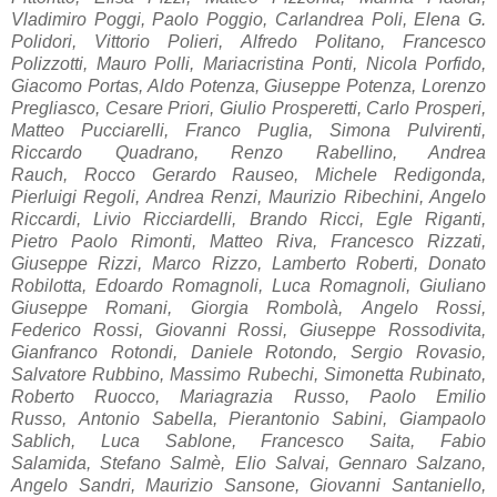
Vladimiro Poggi, Paolo Poggio, Carlandrea Poli, Elena G.
Polidori, Vittorio Polieri, Alfredo Politano,
Francesco
Polizzotti,
Mauro Polli, M
ari
acristin
a Ponti,
Nicola Porfido,
Giacomo Portas, Aldo Potenza, Giuseppe Potenza, Lorenzo
Pregliasco, Cesare Priori, Giulio Prosperetti, Carlo Prosperi,
Matteo Pucciarelli, Franco Puglia, Simona Pulvirenti,
Riccardo Quadrano, Renzo Rabellino, Andrea
Rauch,
Rocco Gerardo Rauseo,
Michele Redigonda,
Pierluigi Regoli, Andrea Renzi, Maurizio Ribechini, Angelo
Riccardi, Livio Ricciardelli, Brando Ricci, Egle Riganti,
Pietro Paolo Rimonti, Matteo Riva, Francesco Rizzati,
Giuseppe Rizzi, Marco Rizzo, Lamberto Roberti, Donato
Robilotta, Edoardo Romagnoli, Luca Romagnoli,
Giuliano
Giuseppe Romani,
Giorgia Rombolà, Angelo Rossi,
Federico Rossi, Giovanni Rossi, Giuseppe Rossodivita,
Gianfranco Rotondi, Daniele Rotondo, Sergio Rovasio,
Salvatore Rubbino, Massimo Rubechi, Simonetta Rubinato,
Roberto Ruocco, Mariagrazia Russo, P
aolo Emilio
Russo,
Antonio Sabella, Pierantonio Sabini, Giampaolo
Sablich, Luca Sablone, Francesco Saita, Fabio
Salamida, Stefano Salmè, Elio Salvai, Gennaro Salzano,
Angelo Sandri, Maurizio Sansone, Giovanni Santaniello,