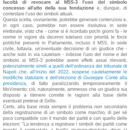
facoltà di revocare al M5S-3 l'uso del simbolo
concesso all'atto della sua fondazione
e, dunque, di
contestare l'uso dei simboli attuali.
Questa scelta, ovviamente, potrebbe generare contenziosi e,
in ogni caso, potrebbe non essere risolutiva in sede
elettorale, visto che - come si è ricordato pochi giorni fa - le
norme in vigore da decenni tutelano con priorità le forze
politiche presenti in Parlamento, incluso il M5S. In sede
civile, tuttavia, un'eventuale decisione di un giudice che -
anche solo in via cautelare - inibisse l'uso del nome e del
simbolo al M5S-3 potrebbe avere effetti assai rilevanti,
potenzialmente simili a quelli dell'ordinanza del tribunale di
Napoli che, all'inizio del 2022, sospese cautelarmente le
modifiche statutarie e dell'elezione di Giuseppe Conte alla
presidenza
, di fatto paralizzando temporaneamente il
MoVimento; ciò, naturalmente, ammesso che un giudice sia
disposto a ritenere corrette le ragioni alla base delle
eventuali pretese di Grillo.
Certo, alla base resta sempre il problema non secondario
della registrazione di un simbolo come marchio, di per sé
poco compatibile con il mondo dei partiti e con quello delle
elezioni: "La tendenza a registrare i simboli dei partiti come
marchi è contrastata a livello giurisprudenziale, dove si