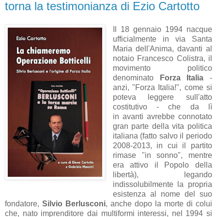
torna la testimonianza di Ezio Cartotto
Il 18 gennaio 1994 nacque
ufficialmente in via Santa
Maria dell'Anima, davanti al
notaio Francesco Colistra, il
movimento politico
denominato
Forza Italia
-
anzi, "Forza Italia!", come si
poteva leggere sull'atto
costitutivo - che da lì
in avanti avrebbe connotato
gran parte della vita politica
italiana (fatto salvo il periodo
2008-2013, in cui il partito
rimase "in sonno", mentre
era attivo il Popolo della
libertà), legando
indissolubilmente la propria
esistenza al nome del suo
fondatore,
Silvio Berlusconi
, anche dopo la morte di colui
che, nato imprenditore dai multiformi interessi, nel 1994 si