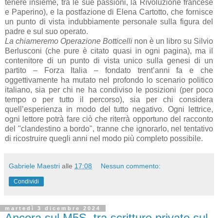
tenere insieme, tra le sue passioni, la Rivoluzione francese
e Paperino), e la postfazione di Elena Cartotto, che fornisce
un punto di vista indubbiamente personale sulla figura del
padre e sul suo operato.
La chiameremo Operazione Botticelli
non è un libro su Silvio
Berlusconi (che pure è citato quasi in ogni pagina), ma il
contenitore di un punto di vista unico sulla genesi di un
partito – Forza Italia – fondato trent’anni fa e che
oggettivamente ha mutato nel profondo lo scenario politico
italiano, sia per chi ne ha condiviso le posizioni (per poco
tempo o per tutto il percorso), sia per chi considera
quell’esperienza in modo del tutto negativo. Ogni lettrice,
ogni lettore potrà fare ciò che riterrà opportuno del racconto
del "clandestino a bordo", tranne che ignorarlo, nel tentativo
di ricostruire quegli anni nel modo più completo possibile.
Gabriele Maestri
alle
17:08
Nessun commento:
Condividi
martedì 3 dicembre 2024
Ancora sul M5S, tra scritture private sul