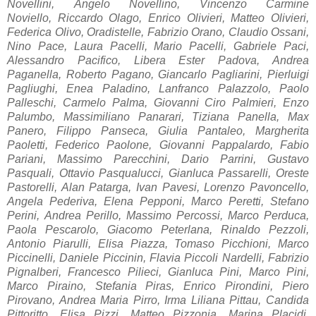
Novellini, Angelo Novellino, Vincenzo Carmine
Noviello,
Riccardo Olago,
Enrico Olivieri, Matteo Olivieri,
Federica Olivo, Oradistelle, Fabrizio Orano, Claudio Ossani,
Nino P
ace,
Laura Pacelli, Mario Pacelli, Gabriele Paci,
Alessandro Pacifico, Libera Ester Padova, Andrea
Paganella, Roberto Pagano, Giancarlo Pagliarini, Pierluigi
Pagliughi, Enea Paladino, Lanfranco Palazzolo, Paolo
Palleschi, Carmelo Palma, Giovanni Ciro Palmieri, Enzo
Palumbo, Massimiliano Panarari, Tizian
a P
anell
a,
Max
Panero, Filippo Panseca, Giulia Pantaleo, Margherita
Paoletti, Federico Paolone, Giovanni Pappalardo, Fabio
Pariani, Massimo Parecchini, Dario Parrini, Gustavo
Pasquali, Ottavio Pasqualucci, Gianluca Passarelli, Oreste
Pastorelli, Alan Patarga, Ivan Pavesi, Lorenzo Pavoncello,
Angela Pederiva, Elena Pepponi, Marco Peretti, Stefano
Perini, Andrea Perillo, Massimo Percossi, Marco Perduca,
Paola Pescarolo, Giacomo Peterlana, Rinaldo Pezzoli,
Antonio Piarulli, Elisa Piazza, Tomaso Picchioni, Marco
Piccinelli, Daniele Piccinin, Flavia Piccoli Nardelli, Fabrizio
Pignalberi, Francesco Pilieci, Gianluca Pini, Marco Pini,
Marco Piraino, Stefania Piras, Enrico Pirondini, Piero
Pirovano, Andrea Maria Pirro, Irma Liliana Pittau, Candida
Pittoritto, Elisa Pizzi, Matteo Pizzonia, Marina Placidi,