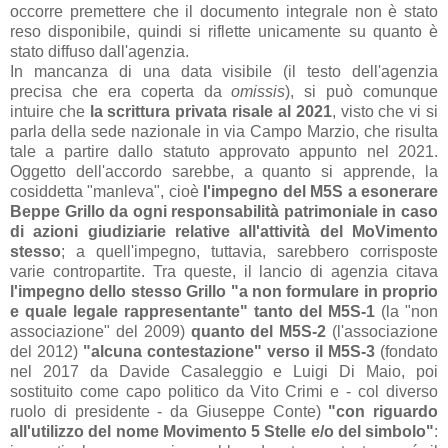
occorre premettere che il documento integrale non è stato
reso disponibile, quindi si riflette unicamente su quanto è
stato diffuso dall'agenzia.
In mancanza di una data visibile (il testo dell'agenzia
precisa che era coperta da
omissis
), si può comunque
intuire che
la scrittura privata risale al 2021
, visto che vi si
parla della sede nazionale in via Campo Marzio, che risulta
tale a partire dallo statuto approvato appunto nel 2021.
Oggetto dell'accordo sarebbe, a quanto si apprende, la
cosiddetta "manleva", cioè
l'impegno del M5S a esonerare
Beppe Grillo da ogni responsabilità patrimoniale in caso
di azioni giudiziarie relative all'attività del MoVimento
stesso
; a quell'impegno, tuttavia, sarebbero corrisposte
varie contropartite. Tra queste, il lancio di agenzia citava
l'impegno dello stesso Grillo "a non formulare in proprio
e quale legale rappresentante" tanto del M5S-1
(la "non
associazione" del 2009)
quanto del M5S-2
(l'associazione
del 2012)
"alcuna contestazione" verso il M5S-3
(fondato
nel 2017 da Davide Casaleggio e Luigi Di Maio, poi
sostituito come capo politico da Vito Crimi e - col diverso
ruolo di presidente - da Giuseppe Conte)
"con riguardo
all'utilizzo del nome Movimento 5 Stelle e/o del simbolo"
: