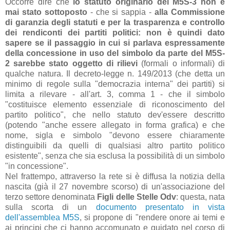
Occorre dire che
lo statuto originario del M5S-3 non è
mai stato sottoposto
- che si sappia -
alla Commissione
di garanzia degli statuti e per la trasparenza e controllo
dei rendiconti dei partiti politici: non è quindi dato
sapere se il passaggio in cui si parlava espressamente
della concessione in uso del simbolo da parte del M5S-
2 sarebbe stato oggetto di rilievi
(formali o informali) di
qualche natura. Il decreto-legge n. 149/2013 (che detta un
minimo di regole sulla "democrazia interna" dei partiti) si
limita a rilevare - all'art. 3, comma 1 - che il simbolo
"costituisce elemento essenziale di riconoscimento del
partito politico", che nello statuto dev'essere descritto
(potendo "anche essere allegato in forma grafica) e che
nome, sigla e simbolo "devono essere chiaramente
distinguibili da quelli di qualsiasi altro partito politico
esistente", senza che sia esclusa la possibilità di un simbolo
"in concessione".
Nel frattempo, attraverso la rete si è diffusa la notizia della
nascita (già il 27 novembre scorso) di un'associazione del
terzo settore denominata
Figli delle Stelle Odv
: questa, nata
sulla scorta di un
documento presentato in vista
dell'assemblea M5S
, si propone di "rendere onore ai temi e
ai principi che ci hanno accomunato e guidato nel corso di