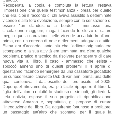
Cartotto.
Recuperata la copia e compiuta la lettura, restava
l'impressione che quella testimonianza - presa per quello
che era, cioè il racconto di chi aveva assistito a determinate
vicende e alla loro evoluzione, sempre con la sensazione di
essere "un clandestino a bordo" - meritasse una
circolazione maggiore, magari facendo lo sforzo di calare
meglio quella narrazione nelle vicende accadute trent'anni
prima, con un corredo di note e riferimenti adeguato e utile.
Elena era d'accordo, tanto più che l'editore originario era
scomparso e la sua attività era terminata, ma c'era qualche
problema pratico e tecnico da risolvere per sperare di dare
nuova vita al libro. Il caso - ammesso che esista -
sbloccò almeno uno di questi problemi il 4 aprile di
quest'anno, facendo riemergere da una cassaforte giocattolo
un curioso tesoro: chiavette Usb di vari anni prima, una delle
quali conteneva il dattiloscritto del libro uscito nel 2008.
Dopo quel ritrovamento, era più facile riproporre il libro: la
figlia dell'autore contattò lo studioso di simboli, gli diede la
lieta notizia, espose il suo progetto di ripubblicazione
attraverso Amazon e, soprattutto, gli propose di curare
l'introduzione del libro. Da acquirente fortunoso a prefatore:
un passaggio tutt'altro che scontato, per il quale la