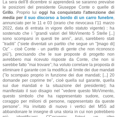
La sera dell'8 dicembre si apprenderà se saranno prevalse
le posizioni del presidente Giuseppe Conte o quelle di
Grillo
. Proprio lui
oggi ha conquistato l'attenzione dei
media
per
il suo discorso a bordo di un carro funebre
,
annunciato per le 11 e 03 (orario che rievocava l'11 marzo
2022, data di entrata in vigore dello statuto vigente) : ha
sostenuto che i "grandi valori del MoVimento 5 Stelle [...]
sono scomparsi in questi tre anni", anzi, sarebbero stati
"traditi" ("siete diventati un partito che segue un "[mago di]
Oz" - cioè Conte - un partito di gente che non riconosco
più"), precisando che le sue proposte di progetto non
avrebbero mai ricevuto risposte da Conte, che non si
sarebbe fatto "mai trovare"; ha voluto correlare la proposta di
eliminare il garante con la modifica al limite dei due mandati
("Io scompaio proprio in funzione dei due mandati; [...] 20
domande per coprirne tre", cioè quella sul garante, quella
sui due mandati e la situazione del presidente); ha
manifestato il suo disagio nel "vedere questo MoVimento,
questo simbolo che ha rappresentato sudore, cuore,
coraggio per milioni di persone, rappresentato da queste
persone". Ha invitato di nuovo i vertici del M5S ad
abbandonare le insegne di una storia in cui non potrebbero
più identificarsi ("Coraggio: fatevi un altro