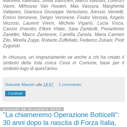
Manfredi Valeriani, Silvia Vallisneri, Marco Valtriani, Lorenzo
Vanni, Milhouse Van Houten, Max Vassura, Margherita
Vattaneo, Gianluca Giuseppe Veneziano, Alessio Vernetti,
Enrico Veronese, Sergio Veronese, Fiodor Verzola, Angelo
Vezzosi, Laurent Vierin, Michele Viganò, Lucia Visca,
Canzio Visentin, Ettore Vitale, Sara Zambotti, Pierantonio
Zanettin, Marco Zanleone, Camllla Zanola, Maria Carmen
Zito, Mirella Zoppi, Roberto Zuffellato, Federico Zuliani, Piotr
Zygulski.
In chiusura, un ringraziamento v
a
anche
a chi ha creato il
simbolo della lista civica Ceva in Comune, base per il
simbolo-logo di quest'anno.
Gabriele Maestri
alle
18:57
1 commento:
Condividi
giovedì 26 dicembre 2024
"La chiameremo Operazione Botticelli":
30 anni dopo la nascita di Forza Italia,