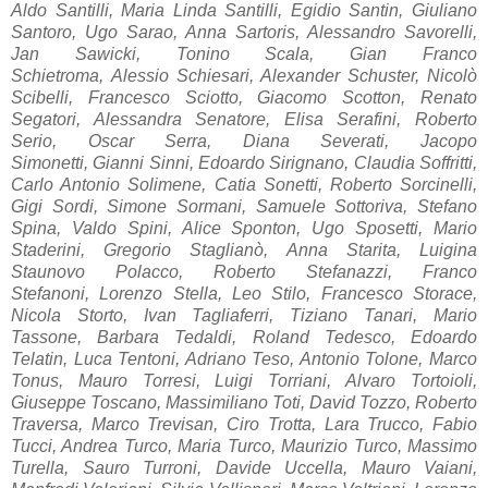
Aldo Santilli, Maria Linda Santilli, Egidio Santin, Giuliano
Santoro, Ugo Sarao, Anna Sartoris, Alessandro Savorelli,
Jan Sawicki, Tonino Scala, Gian Franco
Schietroma, Alessio Schiesari, Alexander Schuster, Nicolò
Scibelli, Francesco Sciotto, Giacomo Scotton, Renato
Segatori, Alessandra Senatore, Elisa Serafini, Roberto
Serio, Oscar Serra, Diana Severati, Jacopo
Simonetti, Gianni Sinni, Edoardo Sirignano, Claudia Soffritti,
Carlo Antonio Solimene, Catia Sonetti, Roberto Sorcinelli,
Gigi Sordi, Simone Sormani, Samuele Sottoriva, Stefano
Spina, Valdo Spini, Alice Sponton, Ugo Sposetti, Mario
Staderini, Gregorio Staglianò, Anna Starita, Luigina
Staunovo Polacco, Roberto Stefanazzi, Fr
anco
Stef
anoni,
Lorenzo Stella, Leo Stilo, Francesco Storace,
Nicola Storto, Ivan Tagliaferri, Tiziano Tanari, Mario
Tassone, Barbara Tedaldi, Roland Tedesco, Edoardo
Telatin, Luca Tentoni, Adriano Teso, Antonio Tolone, Marco
Tonus, Mauro Torresi, Luigi Torriani, Alvaro Tortoioli,
Giuseppe Toscano, Massimiliano Toti, David Tozzo, Roberto
Traversa, Marco Trevisan, Ciro Trotta, Lara Trucco, Fabio
Tucci, Andrea Turco, Maria Turco, Maurizio Turco, Massimo
Turella, Sauro Turroni, Davide Uccella, Mauro Vaiani,