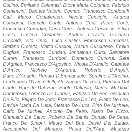
Collino, Emiliano Colomasi, Ettore Maria Colombo, Fabrizio
Comencini, Daniele Vittorio Comero, Francesco Condorelli
Caff, Marco Confalonieri, Nicola Consiglio, Andrea
Consonni, Carmelo Conte, Antonio Conti, Pietro Conti,
Francesco Corradini, Carlo Correr, Antonio Corvasce, Silvia
Costa, Cristina Costantini, Andrea Covotta, Graziano
Crepaldi, Vito Crimi, Luca Cristini, Francesco Crocensi,
Stefano Croletto, Mattia Crucioli, Natale Cuccurese, Emilio
Cugliari, Francesco Cundari, Johnathan Curci, Salvatore
Curreri, Francesco Curridori, Domenico Cutrona, Sara
D'Agnillo, Francesco D'Agostino, Nicola D'Amelio, Gabriele
D'Amico, Michele D'Andrea, Roberto D'Angeli,
Dario D'Angelo, Renato D'Emmanuele, Serafino D'Onofrio,
Ferdinando D'Uva Cifelli, Alessandro Da Rold, Pierluca Dal
Canto, Roberto Dal Pan, Paolo Dallasta, Marco "Makkox"
Dambrosio, Lorenzo De Cinque, Fabrizio De Feo, Gianluca
De Filio, Filippo De Jorio, Francesco De Leo, Pietro De Leo,
Davide Maria De Luca, Stefano De Luca, Pino De Michele,
Carlo De Micheli, Antonio De Petro, Mario De Pizzo,
Giancarlo De Salvo, Roberto De Santis, Donato De Sena,
Franco De Simoni, Mauro Del Bue, David Del Bufalo,
Alessandro Del Monaco, Paola Dell'Aira, Maurizio