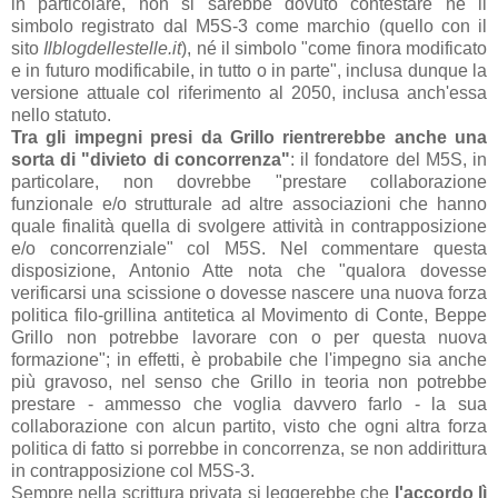
in particolare, non si sarebbe dovuto contestare né il
simbolo registrato dal M5S-3 come marchio (quello con il
sito
Ilblogdellestelle.it
), né il simbolo "come finora modificato
e in futuro modificabile, in tutto o in parte", inclusa dunque la
versione attuale col riferimento al 2050, inclusa anch'essa
nello statuto.
Tra gli impegni presi da Grillo rientrerebbe anche una
sorta di "divieto di concorrenza"
: il fondatore del M5S, in
particolare, non dovrebbe "prestare collaborazione
funzionale e/o strutturale ad altre associazioni che hanno
quale finalità quella di svolgere attività in contrapposizione
e/o concorrenziale" col M5S. Nel commentare questa
disposizione, Antonio Atte nota che "qualora dovesse
verificarsi una scissione o dovesse nascere una nuova forza
politica filo-grillina antitetica al Movimento di Conte, Beppe
Grillo non potrebbe lavorare con o per questa nuova
formazione"; in effetti, è probabile che l'impegno sia anche
più gravoso, nel senso che Grillo in teoria non potrebbe
prestare - ammesso che voglia davvero farlo - la sua
collaborazione con alcun partito, visto che ogni altra forza
politica di fatto si porrebbe in concorrenza, se non addirittura
in contrapposizione col M5S-3.
Sempre nella scrittura privata si leggerebbe che
l'accordo lì