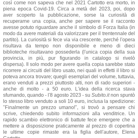
così come non sapeva che nel 2021 Cartotto era morto, in
piena epoca Covid-19. Circa a metà del 2023, poi, dopo
aver scoperto la pubblicazione, sorse la curiosità di
recuperarne una copia, anche per sapere se il racconto
avesse potuto riguardare anche il simbolo di Forza Italia (in
modo da avere materiali da valorizzare per il trentennale del
partito). La curiosità si fece via via crescente, perché l'opera
risultava da tempo non disponibile e meno di dieci
biblioteche risultavano possederla (l'unica copia della sua
provincia, in più, pur figurando in catalogo si rivelò
dispersa). Il solo modo per avere quella copia sarebbe stato
ricorrere ai circuiti del libro usato, nei quali in effetti il libro si
poteva ancora trovare; quegli esemplari del volume, tuttavia,
erano venduti a prezzi piuttosto alti, non di rado superiori -
anche di molto - a 50 euro. L'idea della ricerca stava
sfumando, quando - l'8 agosto 2023 - su
Subito.it
non spuntò
lo stesso libro venduto a soli 10 euro, inclusa la spedizione:
"Finalmente un prezzo umano!", si trovò a pensare chi
scrive, chiedendo subito informazioni alla venditrice. Un
rapido scambio elettronico di battute fece emergere che a
mettere a disposizione praticamente al prezzo di copertina
le ultime copie rimaste era la figlia dell'autore, Elena