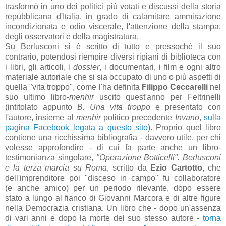
trasformò in uno dei politici più votati e discussi della storia
repubblicana d'Italia, in grado di calamitare ammirazione
incondizionata e odio viscerale, l'attenzione della stampa,
degli osservatori e della magistratura.
Su Berlusconi si è scritto di tutto e pressoché il suo
contrario, potendosi riempire diversi ripiani di biblioteca con
i libri, gli articoli, i
dossier
, i documentari, i film e ogni altro
materiale autoriale che si sia occupato di uno o più aspetti di
quella "vita troppo", come l'ha definita
Filippo Ceccarelli
nel
suo ultimo libro-
menhir
uscito quest'anno per Feltrinelli
(intitolato appunto
B. Una vita troppo
e presentato con
l'autore, insieme al
menhir
politico precedente
Invano
,
sulla
pagina Facebook legata a questo sito
). Proprio quel libro
contiene una ricchissima bibliografia - davvero utile, per chi
volesse approfondire - di cui fa parte anche un libro-
testimonianza singolare,
"Operazione Botticelli". Berlusconi
e la terza marcia su Roma
, scritto da
Ezio Cartotto
, che
dell'imprenditore poi "disceso in campo" fu collaboratore
(e anche amico) per un periodo rilevante, dopo essere
stato a lungo al fianco di Giovanni Marcora e di altre figure
nella Democrazia cristiana. Un libro che - dopo un'assenza
di vari anni e dopo la morte del suo stesso autore -
torna