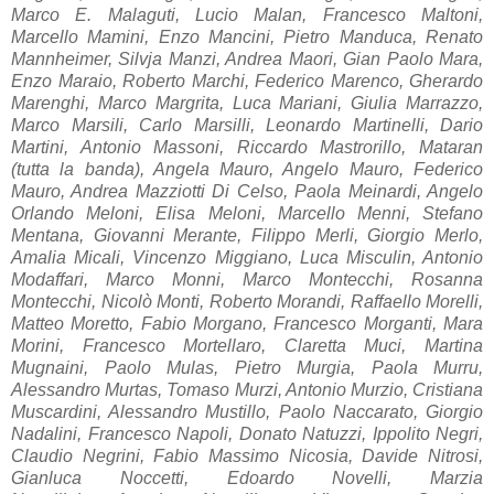
Marco E. Malaguti, Lucio Malan, Francesco Maltoni,
Marcello Mamini, Enzo Mancini, Pietro Manduca, Renato
Mannheimer, Silvja Manzi, Andrea Maori, Gian Paolo Mara,
Enzo Maraio, Roberto Marchi, Federico Marenco, Gherardo
Marenghi, Marco Margrita, Luca Mariani, Giulia Marrazzo,
Marco Marsili, Carlo Marsilli, Leonardo Martinelli, Dario
Martini, Antonio Massoni, Riccardo Mastrorillo, Mataran
(tutta la banda), Angela Mauro, Angelo Mauro, Federico
Mauro, Andrea Mazziotti Di Celso, Paola Meinardi, Angelo
Orlando Meloni, Elisa Meloni, Marcello Menni, Stefano
Mentana, Giovanni Merante, Filippo Merli, Giorgio Merlo,
Amalia Micali, Vincenzo Miggiano, Luca Misculin, Antonio
Modaffari, Marco Monni, Marco Montecchi, Rosanna
Montecchi, Nicolò Monti, Roberto Morandi, Raffaello Morelli,
Matteo Moretto, Fabio Morgano, Francesco Morganti, Mara
Morini, Francesco Mortellaro, Claretta Muci, Martina
Mugnaini, Paolo Mulas, Pietro Murgia, Paola Murru,
Alessandro Murtas, Tomaso Murzi, Antonio Murzio, Cristiana
Muscardini, Alessandro Mustillo, Paolo Naccarato, Giorgio
Nadalini, Francesco Napoli, Donato Natuzzi, Ippolito Negri,
Claudio Negrini, Fabio Massimo Nicosia, Davide Nitrosi,
Gianluca Noccetti, Edoardo Novelli, Marzia