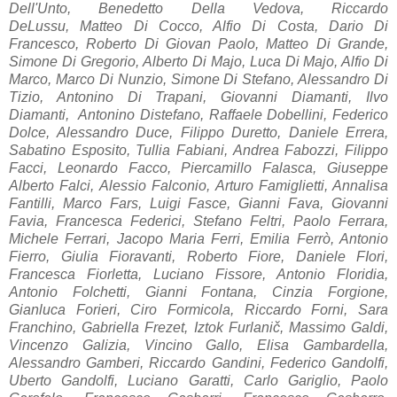
Dell'Unto, Benedetto Della Vedova, Riccardo
DeLussu, Matteo Di Cocco, Alfio Di Costa, Dario Di
Francesco, Roberto Di Giovan Paolo, M
atteo Di Gr
ande,
Simone Di Gregorio, Alberto Di Majo, Luca Di Majo, Alfio Di
Marco, Marco Di Nunzio, Simone Di Stefano, Alessandro Di
Tizio, Antonino Di Trapani, Giovanni Diamanti, Ilvo
Diamanti, Antonino Distefano, Raffaele Dobellini, Federico
Dolce, Alessandro Duce, Filippo Duretto, Daniele Errera,
Sabatino Esposito, Tullia Fabiani, Andrea Fabozzi, Filippo
Facci, Leonardo Facco, Piercamillo Falasca, Giuseppe
Alberto Falci, Alessio Falconio, Arturo Famiglietti, Annalisa
Fantilli, Marco Fars, Luigi Fasce, Gianni Fava, Giovanni
Favia, Francesca Federici, Stefano Feltri, Paolo Ferrara,
Michele Ferrari, Jacopo Maria Ferri, Emilia Ferrò, Antonio
Fierro, Giulia Fioravanti, Roberto Fiore, Daniele FIori,
Francesca Fiorletta, Luciano Fissore, Antonio Floridia,
Antonio Folchetti, Gianni Fontana, Cinzia Forgione,
Gianluca Forieri, Ciro Formicola, Riccardo Forni, Sara
Franchino, Gabriella Frezet, Iztok Furlanič, Massimo Galdi,
Vincenzo Galizia, Vincino Gallo, Elisa Gambardella,
Alessandro Gamberi, Riccardo Gandini, Federico Gandolfi,
Uberto Gandolfi, Luciano Garatti, Carlo Gariglio, Paolo