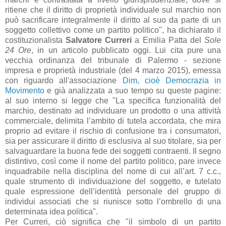
ritiene che il diritto di proprietà individuale sul marchio non
può sacrificare integralmente il diritto al suo da parte di un
soggetto collettivo come un partito politico", ha dichiarato il
costituzionalista
Salvatore Curreri
a Emilia Patta del
Sole
24 Ore
, in un articolo pubblicato oggi. Lui cita pure una
vecchia ordinanza del tribunale di Palermo - sezione
impresa e proprietà industriale (del 4 marzo 2015), emessa
con riguardo all'associazione
Dim, cioè Democrazia in
Movimento
e già analizzata a suo tempo su queste pagine:
al suo interno si legge che "La specifica funzionalità del
marchio, destinato ad individuare un prodotto o una attività
commerciale, delimita l’ambito di tutela accordata, che mira
proprio ad evitare il rischio di confusione tra i consumatori,
sia per assicurare il diritto di esclusiva al suo titolare, sia per
salvaguardare la buona fede dei soggetti contraenti. Il segno
distintivo, così come il nome del partito politico, pare invece
inquadrabile nella disciplina del nome di cui all’art. 7 c.c.,
quale strumento di individuazione del soggetto, e tutelato
quale espressione dell’identità personale del gruppo di
individui associati che si riunisce sotto l’ombrello di una
determinata idea politica".
Per Curreri, ciò significa che "il simbolo di un partito