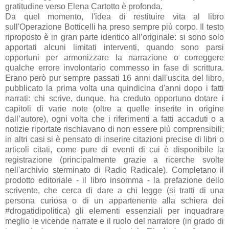
gratitudine verso Elena Cartotto è profonda.
Da quel momento, l'idea di restituire vita al libro
sull'Operazione Botticelli ha preso sempre più corpo. Il testo
riproposto è in gran parte identico all’originale: si sono solo
apportati alcuni limitati interventi, quando sono parsi
opportuni per armonizzare la narrazione o correggere
qualche errore involontario commesso in fase di scrittura.
Erano però pur sempre passati 16 anni dall'uscita del libro,
pubblicato la prima volta una quindicina d'anni dopo i fatti
narrati: chi scrive, dunque, ha creduto opportuno dotare i
capitoli di varie note (oltre a quelle inserite in origine
dall’autore), ogni volta che i riferimenti a fatti accaduti o a
notizie riportate rischiavano di non essere più comprensibili;
in altri casi si è pensato di inserire citazioni precise di libri o
articoli citati, come pure di eventi di cui è disponibile la
registrazione (principalmente grazie a ricerche svolte
nell'archivio sterminato di Radio Radicale). Completano il
prodotto editoriale - il libro insomma - la prefazione dello
scrivente, che cerca di dare a chi legge (si tratti di una
persona curiosa o di un appartenente alla schiera dei
#drogatidipolitica) gli elementi essenziali per inquadrare
meglio le vicende narrate e il ruolo del narratore (in grado di