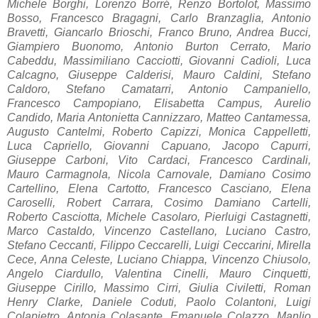
Michele Borghi, Lorenzo Borré, Renzo Bortolot, Massimo
Bosso, Francesco Bragagni, Carlo Branzaglia, Antonio
Bravetti, Giancarlo Brioschi, Franco Bruno, Andrea Bucci,
Giampiero Buonomo, Antonio Burton Cerrato, Mario
Cabeddu, Massimiliano Cacciotti, Giovanni Cadioli, Luca
Calcagno, Giuseppe Calderisi, Mauro Caldini, Stefano
Caldoro, Stefano Camatarri, Antonio Campaniello,
Francesco Campopiano, Elisabetta Campus, Aurelio
Candido, Maria Antonietta Cannizzaro, Matteo Cantamessa,
A
ugusto C
antelmi,
Roberto Capizzi, Monica Cappelletti,
Luca Capriello, Giovanni Capuano, Jacopo Capurri,
Giuseppe Carboni, Vito Cardaci, Francesco Cardinali,
Mauro Carmagnola, Nicola Carnovale, Damiano Cosimo
Cartellino, Elen
a C
artotto,
Francesco Casciano, Elena
Caroselli, Robert Carrara, Cosimo Damiano Cartelli,
Roberto Casciotta, Michele Casolaro, Pierluigi Castagnetti,
Marco Castaldo, Vincenzo Castellano, Luciano Castro,
Stefano Ceccanti, Filippo Ceccarelli, Luigi Ceccarini, Mirella
Cece, Anna Celeste, Luciano Chiappa, Vincenzo Chiusolo,
Angelo Ciardullo, Valentina Cinelli, Mauro Cinquetti,
Giuseppe Cirillo, Massimo Cirri, Giulia Civiletti, Roman
Henry Clarke, Daniele Coduti, Paolo Colantoni, Luigi
Colapietro, Antonia Colasante, Emanuele Colazzo, Manlio