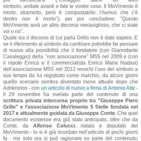
simbolo, andate avanti e fate le vostre cose. Il MoVimento è
morto, stramorto, però è compostabile: l'
humus
che c'è
dentro non è morto"), per poi concludere: "Questo
MoVimento avrà un altro decorso meraviglioso, che ci siate
voi o no".
Quale sia il decorso di cui parla Grillo non è dato sapere. E
se il riferimento al simbolo da cambiare potrebbe far pensare
di nuovo alla possibilità che il fondatore (con Gianroberto
Casaleggio) della "non associazione" M5S nel 2009 e (con
il nipote Enrico e il commercialista Enrico Maria Nadasi)
dell'associazione M5S nel 2012 revochi l'uso del simbolo a
suo tempo da lui registrato come marchio, da alcuni giorni
quello scenario sembra diventato meno attuale dopo che
Adnkronos - con
un articolo di nuovo a firma di Antonio Atte
-
il 29 novembre ha svelato parte del contenuto di una
scrittura privata intercorsa proprio tra "Giuseppe Piero
Grillo" e l'associazione MoVimento 5 Stelle fondata nel
2017 e attualmente guidata da Giuseppe Conte
. Che quel
documento esistesse era già stato anticipato, oltre che da
Conte, da
Alfonso Colucci
, notaio e deputato del
MoVimento - lo si è già ricordato nell'articolo di pochi giorni
fa - ma solo ora si può ragionare su parte del contenuto;