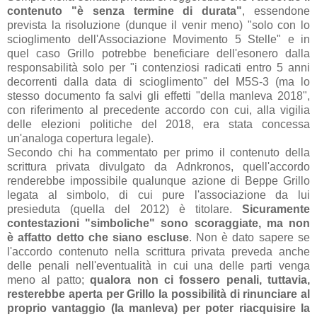
contenuto "è senza termine di durata"
, essendone
prevista la risoluzione (dunque il venir meno) "solo con lo
scioglimento dell'Associazione Movimento 5 Stelle" e in
quel caso Grillo potrebbe beneficiare dell'esonero dalla
responsabilità solo per "i contenziosi radicati entro 5 anni
decorrenti dalla data di scioglimento" del M5S-3 (ma lo
stesso documento fa salvi gli effetti "della manleva 2018",
con riferimento al precedente accordo con cui, alla vigilia
delle elezioni politiche del 2018, era stata concessa
un'analoga copertura legale).
Secondo chi ha commentato per primo il contenuto della
scrittura privata divulgato da Adnkronos, quell'accordo
renderebbe impossibile qualunque azione di Beppe Grillo
legata al simbolo, di cui pure l'associazione da lui
presieduta (quella del 2012) è titolare.
Sicuramente
contestazioni "simboliche" sono scoraggiate, ma non
è affatto detto che siano escluse
. Non è dato sapere se
l'accordo contenuto nella scrittura privata preveda anche
delle penali nell'eventualità in cui una delle parti venga
meno al patto;
qualora non ci fossero penali, tuttavia,
resterebbe aperta per Grillo la possibilità di rinunciare al
proprio vantaggio (la manleva) per poter riacquisire la