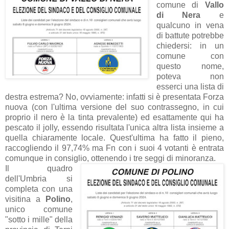
comune di
Vallo
di Nera
e
qualcuno in vena
di battute potrebbe
chiedersi: in un
comune con
questo nome,
poteva non
esserci una lista di
destra estrema? No, ovviamente: infatti si è presentata Forza
nuova (con l'ultima versione del suo contrassegno, in cui
proprio il nero è la tinta prevalente) ed esattamente qui ha
pescato il jolly, essendo risultata l'unica altra lista insieme a
quella chiaramente locale. Quest'ultima ha fatto il pieno,
raccogliendo il 97,74% ma Fn con i suoi 4 votanti è entrata
comunque in consiglio, ottenendo i tre seggi di minoranza.
Il quadro
dell'Umbria si
completa con una
visitina a
Polino
,
unico comune
"sotto i mille" della