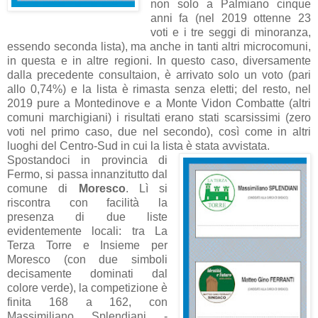
non solo a Palmiano cinque
anni fa (nel 2019 ottenne 23
voti e i tre seggi di minoranza,
essendo seconda lista), ma anche in tanti altri microcomuni,
in questa e in altre regioni. In questo caso, diversamente
dalla precedente consultaion, è arrivato solo un voto (pari
allo 0,74%) e la lista è rimasta senza eletti; del resto, nel
2019 pure a Montedinove e a Monte Vidon Combatte (altri
comuni marchigiani) i risultati erano stati scarsissimi (zero
voti nel primo caso, due nel secondo), così come in altri
luoghi del Centro-Sud in cui la lista è stata avvistata.
Spostandoci in provincia di
Fermo, si passa innanzitutto dal
comune di
Moresco
. Lì si
riscontra con facilità la
presenza di due liste
evidentemente locali: tra La
Terza Torre e Insieme per
Moresco (con due simboli
decisamente dominati dal
colore verde), la competizione è
finita 168 a 162, con
Massimiliano Splendiani -