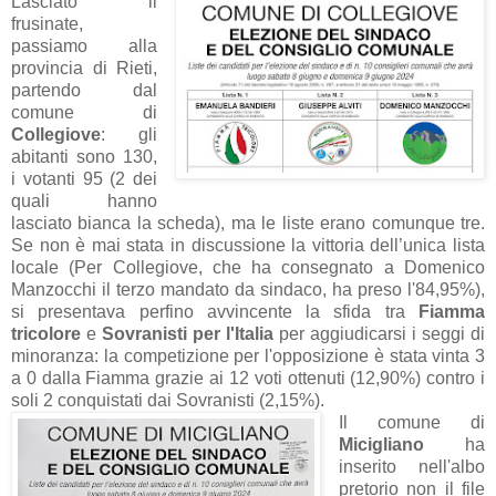
Lasciato il
frusinate,
passiamo alla
provincia di Rieti,
partendo dal
comune di
Collegiove
: gli
abitanti sono 130,
i votanti 95 (2 dei
quali hanno
lasciato bianca la scheda), ma le liste erano comunque tre.
Se non è mai stata in discussione la vittoria dell’unica lista
locale (Per Collegiove, che ha consegnato a Domenico
Manzocchi il terzo mandato da sindaco, ha preso l'84,95%),
si presentava perfino avvincente la sfida tra
Fiamma
tricolore
e
Sovranisti per l'Italia
per aggiudicarsi i seggi di
minoranza: la competizione per l'opposizione è stata vinta 3
a 0 dalla Fiamma grazie ai 12 voti ottenuti (12,90%) contro i
soli 2 conquistati dai Sovranisti (2,15%).
Il comune di
Micigliano
ha
inserito nell'albo
pretorio non il file