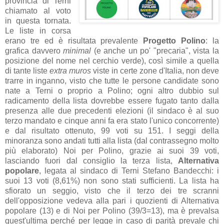
provincia di Terni
chiamato al voto
in questa tornata.
Le liste in corsa
erano tre ed è risultata prevalente
Progetto Polino
: la
grafica davvero
minimal
(e anche un po' "precaria", vista la
posizione del nome nel cerchio verde), così simile a quella
di tante liste
extra muros
viste in certe zone d'Italia, non deve
trarre in inganno, visto che tutte le persone candidate sono
nate a Terni o proprio a Polino; ogni altro dubbio sul
radicamento della lista dovrebbe essere fugato tanto dalla
presenza alle due precedenti elezioni (il sindaco è al suo
terzo mandato e cinque anni fa era stato l'unico concorrente)
e dal risultato ottenuto, 99 voti su 151. I seggi della
minoranza sono andati tutti alla lista (dal contrassegno molto
più elaborato) Noi per Polino, grazie ai suoi 39 voti,
lasciando fuori dal consiglio la terza lista,
Alternativa
popolare
, legata al sindaco di Terni Stefano Bandecchi: i
suoi 13 voti (8,61%) non sono stati sufficienti. La lista ha
sfiorato un seggio, visto che il terzo dei tre scranni
dell'opposizione vedeva alla pari i quozienti di Alternativa
popolare (13) e di Noi per Polino (39/3=13), ma è prevalsa
quest'ultima perché per legge in caso di parità prevale chi