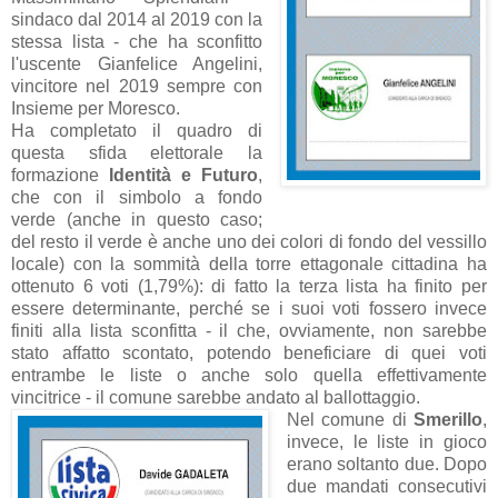
sindaco dal 2014 al 2019 con la
stessa lista - che ha sconfitto
l'uscente Gianfelice Angelini,
vincitore nel 2019 sempre con
Insieme per Moresco.
Ha completato il quadro di
questa sfida elettorale la
formazione
Identità e Futuro
,
che con il simbolo a fondo
verde (anche in questo caso;
del resto il verde è anche uno dei colori di fondo del vessillo
locale) con la sommità della torre ettagonale cittadina ha
ottenuto 6 voti (1,79%): di fatto la terza lista ha finito per
essere determinante, perché se i suoi voti fossero invece
finiti alla lista sconfitta - il che, ovviamente, non sarebbe
stato affatto scontato, potendo beneficiare di quei voti
entrambe le liste o anche solo quella effettivamente
vincitrice - il comune sarebbe andato al ballottaggio.
Nel comune di
Smerillo
,
invece, le liste in gioco
erano soltanto due. Dopo
due mandati consecutivi