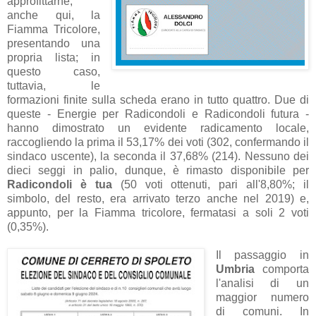
approfittarne,
anche qui, la
Fiamma Tricolore,
presentando una
propria lista; in
questo caso,
tuttavia, le
formazioni finite sulla scheda erano in tutto quattro. Due di
queste - Energie per Radicondoli e Radicondoli futura -
hanno dimostrato un evidente radicamento locale,
raccogliendo la prima il 53,17% dei voti (302, confermando il
sindaco uscente), la seconda il 37,68% (214). Nessuno dei
dieci seggi in palio, dunque, è rimasto disponibile per
Radicondoli è tua
(50 voti ottenuti, pari all'8,80%; il
simbolo, del resto, era arrivato terzo anche nel 2019) e,
appunto, per la Fiamma tricolore, fermatasi a soli 2 voti
(0,35%).
Il passaggio in
Umbria
comporta
l'analisi di un
maggior numero
di comuni. In