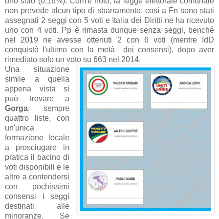
uno solo (0,16%). Com'è noto, la legge elettorale comunale
non prevede alcun tipo di sbarramento, così a Fn sono stati
assegnati 2 seggi con 5 voti e Italia dei Diritti ne ha ricevuto
uno con 4 voti. Pp è rimasta dunque senza seggi, benché
nel 2019 ne avesse ottenuti 2 con 6 voti (mentre IdD
conquistò l'ultimo con la metà dei consensi), dopo aver
rimediato solo un voto su 663 nel 2014.
Una situazione
simile a quella
appena vista si
può trovare a
Gorga
: sempre
quattro liste, con
un'unica
formazione locale
a prosciugare in
pratica il bacino di
voti disponibili e le
altre a contendersi
con pochissimi
consensi i seggi
destinati alle
minoranze. Se