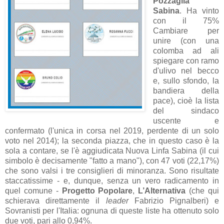
Pozzaglia
Sabina
. Ha vinto
con il 75%
Cambiare per
unire (con una
colomba ad ali
spiegare con ramo
d'ulivo nel becco
e, sullo sfondo, la
bandiera della
pace), cioè la lista
del sindaco
uscente e
confermato (l'unica in corsa nel 2019, perdente di un solo
voto nel 2014); la seconda piazza, che in questo caso è la
sola a contare, se l'è aggiudicata Nuova Linfa Sabina (il cui
simbolo è decisamente "fatto a mano"), con 47 voti (22,17%)
che sono valsi i tre consiglieri di minoranza. Sono risultate
staccatissime - e, dunque, senza un vero radicamento in
quel comune -
Progetto Popolare
,
L’Alternativa
(che qui
schierava direttamente il
leader
Fabrizio Pignalberi) e
Sovranisti per l'Italia: ognuna di queste liste ha ottenuto solo
due voti, pari allo 0,94%.