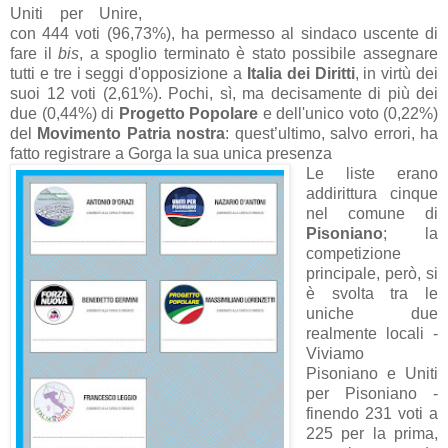
Uniti per Unire,
con 444 voti (96,73%), ha permesso al sindaco uscente di
fare il
bis
, a spoglio terminato è stato possibile assegnare
tutti e tre i seggi d'opposizione a
Italia dei Diritti
, in virtù dei
suoi 12 voti (2,61%). Pochi, sì, ma decisamente di più dei
due (0,44%) di
Progetto Popolare
e dell'unico voto (0,22%)
del
Movimento Patria nostra
: quest’ultimo, salvo errori, ha
fatto registrare a Gorga la sua unica presenza
Le liste erano
addirittura cinque
nel comune di
Pisoniano
; la
competizione
principale, però, si
è svolta tra le
uniche due
realmente locali -
Viviamo
Pisoniano e Uniti
per Pisoniano -
finendo 231 voti a
225 per la prima,