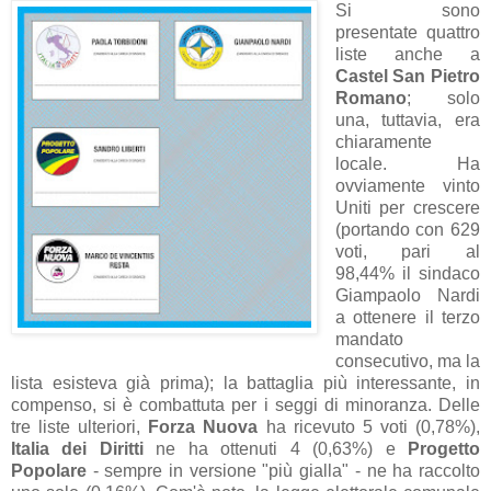
Si sono
presentate quattro
liste anche a
Castel San Pietro
Romano
; solo
una, tuttavia, era
chiaramente
locale. Ha
ovviamente vinto
Uniti per crescere
(portando con 629
voti, pari al
98,44% il sindaco
Giampaolo Nardi
a ottenere il terzo
mandato
consecutivo, ma la
lista esisteva già prima); la battaglia più interessante, in
compenso, si è combattuta per i seggi di minoranza. Delle
tre liste ulteriori,
Forza Nuova
ha ricevuto 5 voti (0,78%),
Italia dei Diritti
ne ha ottenuti 4 (0,63%) e
Progetto
Popolare
- sempre in versione "più gialla" - ne ha raccolto