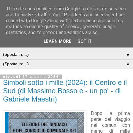
This site uses cookies from Google to deliver its services
and to analyze traffic. Your IP address and user-agent are
shared with Google along with performance and security
metrics to ensure quality of service, generate usage
statistics, and to detect and address abuse.
LEARN MORE
GOT IT
▼
▼
▼
giovedì 27 giugno 2024
Simboli sotto i mille (2024): il Centro e il
Sud (di Massimo Bosso e - un po' - di
Gabriele Maestri)
Dopo la prima
parte del viaggio
nei comuni con
meno di mille