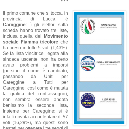
* * *
Il primo comune che si tocca, in
provincia di Lucca, è
Careggine
: lì gli elettori sulla
scheda hanno trovato tre liste,
inclusa quella del
Movimento
sociale Fiamma tricolore
che
ha preso in tutto 5 voti (1,43%).
Se la lista vincitrice, legata alla
sindaca uscente, non ha certo
avuto problemi a imporsi
(persino il nome è cambiato,
passando da Uniti per
Careggine a Tutti per
Careggine, così come è mutata
la grafica del contrassegno),
non sembra essere andata
benissimo la seconda lista,
Insieme per Careggine: si è
infatti dovuta accontentare di 57
voti (16,29%), ma questi sono
bastati per ottenere i tre seggi di