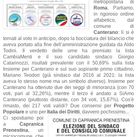
metropolitana di
Roma
. Partiamo,
in rigoroso ordine
alfabetico, dal
comune di
Canterano
: lì si è
tornati al voto in anticipo, dopo la bocciatura del bilancio che
aveva portato alla fine dell'amministrazione guidata da Aldo
Todini. Il verdetto delle urne ha premiato la lista
CambiaMenti e il suo candidato sindaco Giorgio
Catarinozzi, risultati prevalente con il 50,69% sulla lista
Insieme per Canterano e sul suo aspirante primo cittadino,
Mariano Teodori (già sindaco dal 2016 al 2021: la lista
aveva lo stesso nome ma un simbolo diverso). Insieme per
Canterano ha ottenuto due dei seggi di minoranza (con 70
voti, pari al 32,26%), mentre il terzo è andato a SiAmo
Canterano (piuttosto distante, con 34 voti, 15,67%). Cos'è
rimasto, dei 217 voti validi? Due consensi per
Progetto
Popolare
e uno per
Italia dei Diritti
, davvero pochissimo...
Ci spostiamo poi
a
Capranica
Prenestina
, un
microcomune che