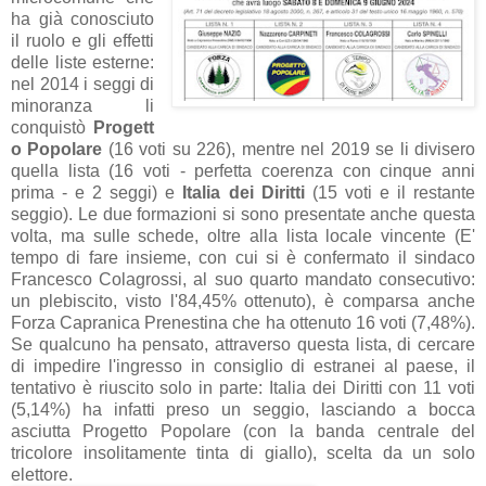
ha già conosciuto
il ruolo e gli effetti
delle liste esterne:
nel 2014 i seggi di
minoranza li
conquistò
Progett
o Popolare
(16 voti su 226), mentre nel 2019 se li divisero
quella lista (16 voti - perfetta coerenza con cinque anni
prima - e 2 seggi) e
Italia dei Diritti
(15 voti e il restante
seggio). Le due formazioni si sono presentate anche questa
volta, ma sulle schede, oltre alla lista locale vincente (E'
tempo di fare insieme, con cui si è confermato il sindaco
Francesco Colagrossi, al suo quarto mandato consecutivo:
un plebiscito, visto l'84,45% ottenuto), è comparsa anche
Forza Capranica Prenestina che ha ottenuto 16 voti (7,48%).
Se qualcuno ha pensato, attraverso questa lista, di cercare
di impedire l'ingresso in consiglio di estranei al paese, il
tentativo è riuscito solo in parte: Italia dei Diritti con 11 voti
(5,14%) ha infatti preso un seggio, lasciando a bocca
asciutta Progetto Popolare (con la banda centrale del
tricolore insolitamente tinta di giallo), scelta da un solo
elettore.