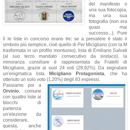
del manifesto o
una sua fotocopia,
ma una sua
fotografia (non era
quasi mai
successo...). Pure
lì le liste in concorso erano tre: se a prevalere è stato il
simbolo più semplice, cioè quello di Per Micigliano (con la M
trasformata in un profilo montuoso), lista di Emiliano Salvati
(al suo terzo mandato consecutivo da sindaco), la
minoranza consiliare è rappresentata da Fratelli di
Micigliano, grazie ai suoi 24 voti (28,92%). Da segnalare
un'enigmatica lista
Micigliano Protagonista
, che ha
ottenuto un solo voto (1,20%) degli 83 espressi.
Passiamo poi a
Orvinio
, comune
con quattro liste ai
blocchi di
partenza:
un'elezione da
considerare,
questa, anche