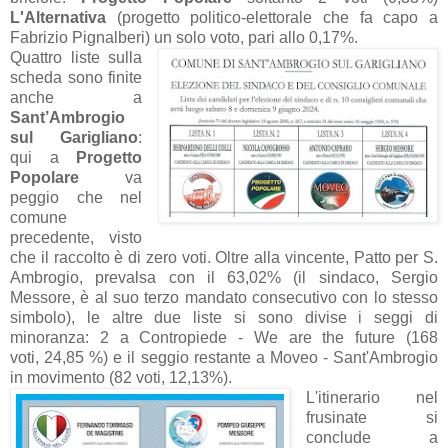
L'Alternativa
(progetto politico-elettorale che fa capo a
Fabrizio Pignalberi) un solo voto, pari allo 0,17%.
Quattro liste sulla
scheda sono finite
anche a
Sant’Ambrogio
sul Garigliano
:
qui a
Progetto
Popolare
va
peggio che nel
comune
precedente, visto
che il raccolto è di zero voti. Oltre alla vincente, Patto per S.
Ambrogio, prevalsa con il 63,02% (il sindaco, Sergio
Messore, è al suo terzo mandato consecutivo con lo stesso
simbolo), le altre due liste si sono divise i seggi di
minoranza: 2 a Contropiede - We are the future (
168
voti,
24,85 %) e il seggio rest
ante a Moveo - Sant'Ambrogio
in movimento (
82 voti,
12,13%)
.
L'itinerario nel
frusinate si
conclude a