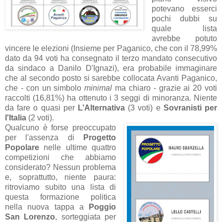
potevano esserci
pochi dubbi su
quale lista
avrebbe potuto
vincere le elezioni (Insieme per Paganico, che con il 78,99%
dato da 94 voti ha consegnato il terzo mandato consecutivo
da sindaco a Danilo D'Ignazi), era probabile immaginare
che al secondo posto si sarebbe collocata Avanti Paganico,
che - con un simbolo
minimal
ma chiaro - grazie ai 20 voti
raccolti (16,81%) ha ottenuto i 3 seggi di minoranza. Niente
da fare o quasi per
L’Alternativa
(3 voti) e
Sovranisti per
l'Italia
(2 voti).
Qualcuno è forse preoccupato
per l'assenza di
Progetto
Popolare
nelle ultime quattro
competizioni che abbiamo
considerato? Nessun problema
e, soprattutto, niente paura:
ritroviamo subito una lista di
questa formazione politica
nella nuova tappa a
Poggio
San Lorenzo
, sorteggiata per