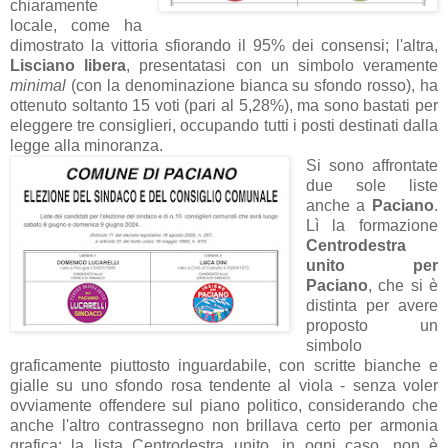
chiaramente
locale, come ha
dimostrato la vittoria sfiorando il 95% dei consensi; l'altra,
Lisciano libera
, presentatasi con un simbolo veramente
minimal
(con la denominazione bianca su sfondo rosso), ha
ottenuto soltanto 15 voti (pari al 5,28%), ma sono bastati per
eleggere tre consiglieri, occupando tutti i posti destinati dalla
legge alla minoranza.
Si sono affrontate
due sole liste
anche a
Paciano
.
Lì la formazione
Centrodestra
unito per
Paciano
, che si è
distinta per avere
proposto un
simbolo
graficamente piuttosto inguardabile, con scritte bianche e
gialle su uno sfondo rosa tendente al viola - senza voler
ovviamente offendere sul piano politico, considerando che
anche l'altro contrassegno non brillava certo per armonia
grafica: la lista Centrodestra unito, in ogni caso, non è