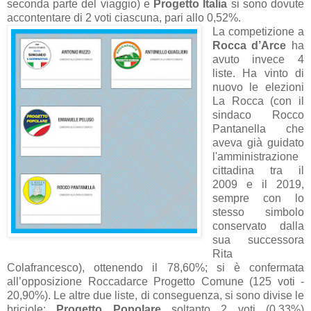
seconda parte del viaggio) e
Progetto Italia
si sono dovute
accontentare di 2 voti ciascuna, pari allo 0,52%.
La competizione a
Rocca d’Arce
ha
avuto invece 4
liste. Ha vinto di
nuovo le elezioni
La Rocca (con il
sindaco Rocco
Pantanella che
aveva già guidato
l'amministrazione
cittadina tra il
2009 e il 2019,
sempre con lo
stesso simbolo
conservato dalla
sua successora
Rita
Colafrancesco), ottenendo il 78,60%; si è confermata
all’opposizione Roccadarce Progetto Comune (125 voti -
20,90%). Le altre due liste, di conseguenza, si sono divise le
briciole:
Progetto Popolare
soltanto 2 voti (0,33%)