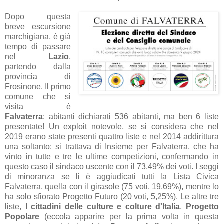
Dopo questa
breve escursione
marchigiana, è già
tempo di passare
nel
Lazio
,
partendo dalla
provincia di
Frosinone. Il primo
comune che si
visita è
Falvaterra
: abitanti dichiarati 536 abitanti, ma ben 6 liste
presentate! Un exploit notevole, se si considera che nel
2019 erano state presenti quattro liste e nel 2014 addirittura
una soltanto: si trattava di Insieme per Falvaterra, che ha
vinto in tutte e tre le ultime competizioni, confermando in
questo caso il sindaco uscente con il 73,49% dei voti. I seggi
di minoranza se li è aggiudicati tutti la Lista Civica
Falvaterra, quella con il girasole (75 voti, 19,69%), mentre lo
ha solo sfiorato Progetto Futuro (20 voti, 5,25%). Le altre tre
liste,
I cittadini delle culture e colture d'Italia
,
Progetto
Popolare
(eccola apparire per la prima volta in questa