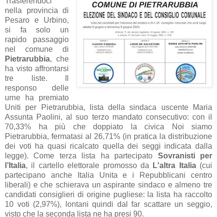
Trasferendoci
nella provincia di
Pesaro e Urbino,
si fa solo un
rapido passaggio
nel comune di
Pietrarubbia
, che
ha visto affrontarsi
tre liste. Il
responso delle
urne ha premiato
Uniti per Pietrarubbia, lista della sindaca uscente Maria
Assunta Paolini, al suo terzo mandato consecutivo: con il
70,33% ha più che doppiato la civica Noi siamo
Pietrarubbia, fermatasi al 26,71% (in pratica la distribuzione
dei voti ha quasi ricalcato quella dei seggi indicata dalla
legge). Come terza lista ha partecipato
Sovranisti per
l’Italia
, il cartello elettorale promosso da
L'altra Italia
(cui
partecipano anche Italia Unita e i Repubblicani centro
liberali) e che schierava un aspirante sindaco e almeno tre
candidati consiglieri di origine pugliese: la lista ha raccolto
10 voti (2,97%), lontani quindi dal far scattare un seggio,
visto che la seconda lista ne ha presi 90.