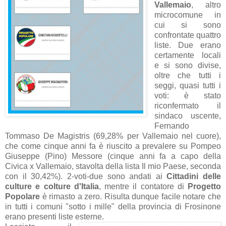
Vallemaio
, altro
microcomune in
cui si sono
confrontate quattro
liste. Due erano
certamente locali
e si sono divise,
oltre che tutti i
seggi, quasi tutti i
voti: è stato
riconfermato il
sindaco uscente,
Fernando
Tommaso De Magistris (69,28% per Vallemaio nel cuore),
che come cinque anni fa è riuscito a prevalere su Pompeo
Giuseppe (Pino) Messore (cinque anni fa a capo della
Civica x Vallemaio, stavolta della lista Il mio Paese, seconda
con il 30,42%). 2-voti-due sono andati ai
Cittadini delle
culture e colture d'Italia
, mentre il contatore di
Progetto
Popolare
è rimasto a zero. Risulta dunque facile notare che
in tutti i comuni "sotto i mille" della provincia di Frosinone
erano presenti liste esterne.