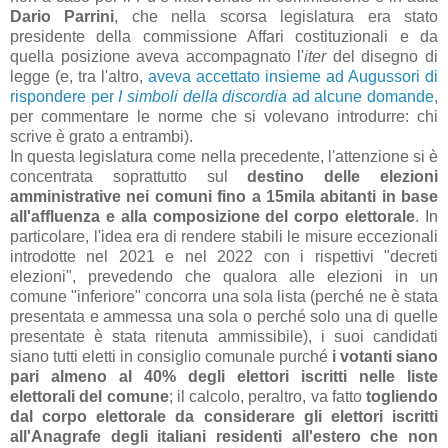
Dario Parrini
, che nella scorsa legislatura era stato
presidente della commissione Affari costituzionali e da
quella posizione aveva accompagnato l'
iter
del disegno di
legge (e, tra l'altro,
aveva accettato insieme ad Augussori di
rispondere per
I simboli della discordia
ad alcune domande
,
per commentare le norme che si volevano introdurre: chi
scrive è grato a entrambi).
In questa legislatura come nella precedente, l'attenzione si è
concentrata soprattutto sul
destino delle elezioni
amministrative nei comuni fino a 15mila abitanti in base
all'affluenza e alla composizione del corpo elettorale
. In
particolare, l'idea era di rendere stabili le misure eccezionali
introdotte nel 2021 e nel 2022 con i rispettivi "decreti
elezioni", prevedendo che qualora alle elezioni in un
comune "inferiore" concorra una sola lista (perché ne è stata
presentata e ammessa una sola o perché solo una di quelle
presentate è stata ritenuta ammissibile), i suoi candidati
siano tutti eletti in consiglio comunale purché
i votanti siano
pari almeno al 40% degli elettori iscritti nelle liste
elettorali del comune
; il calcolo, peraltro, va fatto
togliendo
dal corpo elettorale da considerare gli elettori iscritti
all'Anagrafe degli italiani residenti all'estero che non