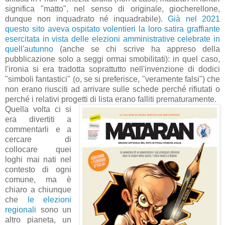
significa "matto", nel senso di originale, giocherellone,
dunque non inquadrato né inquadrabile).
Già nel 2021
questo sito aveva ospitato volentieri la loro satira graffiante
esercitata in vista delle elezioni amministrative celebrate in
quell'autunno
(anche se chi scrive ha appreso della
pubblicazione solo a seggi ormai smobilitati): in quel caso,
l'ironia si era tradotta soprattutto nell'invenzione di dodici
"simboli fantastici" (o, se si preferisce, "veramente falsi") che
non erano riusciti ad arrivare sulle schede perché rifiutati o
perché i relativi progetti di lista erano falliti prematuramente.
Quella volta ci si
era divertiti a
commentarli e a
cercare di
collocare quei
loghi mai nati nel
contesto di ogni
comune, ma è
chiaro a chiunque
che
le elezioni
regionali
sono un
altro pianeta, un