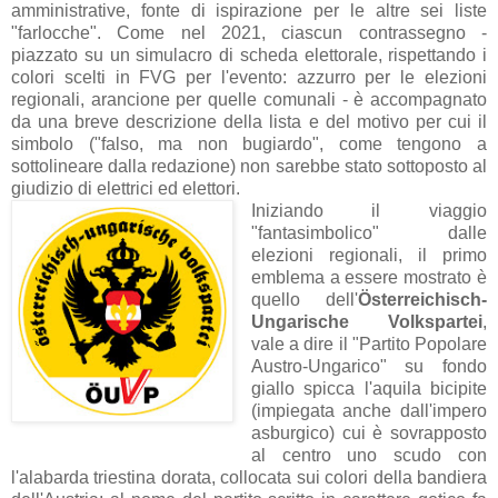
amministrative, fonte di ispirazione per le altre sei liste
"farlocche". Come nel 2021, ciascun contrassegno -
piazzato su un simulacro di scheda elettorale, rispettando i
colori scelti in FVG per l'evento: azzurro per le elezioni
regionali, arancione per quelle comunali - è accompagnato
da una breve descrizione della lista e del motivo per cui il
simbolo ("falso, ma non bugiardo", come tengono a
sottolineare dalla redazione) non sarebbe stato sottoposto al
giudizio di elettrici ed elettori.
Iniziando il viaggio
"fantasimbolico" dalle
elezioni regionali, il primo
emblema a essere mostrato è
quello dell'
Österreichisch-
Ung
arische Volksp
art
ei
,
v
ale a dire il "Partito Popolare
Austro-Ungarico" su fondo
giallo spicca l'aquila bicipite
(impiegata anche dall'impero
asburgico) cui è sovrapposto
al centro uno scudo con
l'alabarda triestina dorata, collocata sui colori della bandiera