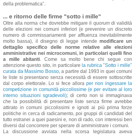
della problematica".
... e ritorno delle firme "sotto i mille"
Oltre alla norma che dovrebbe mitigare il
quorum
di validità
delle elezioni nei comuni inferiori (e prevenire un discreto
numero di commissariamenti per affluenza inevitabilmente
molto bassa), il disegno di legge intende
modificare un
dettaglio specifico delle norme relative alle elezioni
amministrative nei microcomuni, in particolari quelli fino
a mille abitanti
. Come sa molto bene chi segue con
attenzione questo sito, in particolare
la rubrica "Sotto i mille"
curata da Massimo Bosso
, a partire dal 1993 in quei comuni
le liste si presentano senza necessità di essere sottoscritte
dal corpo elettorale. Lo si fece allora
per non ingessare la
competizione in comunità piccolissime (e per evitare al loro
interno situazioni sgradevoli)
; di certo non si immaginava
che la possibilità di presentare liste senza firme avrebbe
attirato in comuni piccolissimi e ignoti ai più prima forze
politiche in cerca di radicamento, poi gruppi di candidati del
tutto estranei a quei paesini e, non di rado, con interessi ben
diversi dal concorrere per sperare di amministrare i comuni.
La discussione avviata nella scorsa legislatura aveva