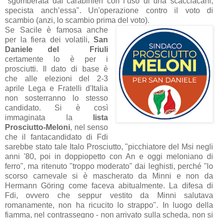
"sgomberata dai carabinieri con l’uso di una scacciacani,
specista anch’essa". Un'operazione contro il voto di
scambio (anzi, lo scambio prima del voto).
Se Sacile è famosa anche
per la fiera dei volatili,
San
Daniele del Friuli
certamente lo è per i
prosciutti. Il dato di base è
che alle elezioni del 2-3
aprile Lega e Fratelli d'Italia
non sosterranno lo stesso
candidato. Si è così
immaginata la
lista
Prosciutto-Meloni
, nel senso
che il fantacandidato di Fdi
sarebbe stato tale Italo Prosciutto, "picchiatore del Msi negli
anni '80, poi in doppiopetto con An e oggi meloniano di
ferro", ma ritenuto "troppo moderato" dai leghisti, perché "lo
scorso carnevale si è mascherato da Minni e non da
Hermann Göring come faceva abitualmente. La difesa di
Fdi, ovvero che seppur vestito da Minni salutava
romanamente, non ha ricucito lo strappo". In luogo della
fiamma, nel contrassegno - non arrivato sulla scheda, non si