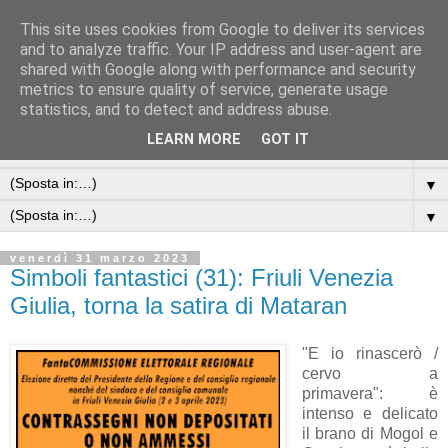
This site uses cookies from Google to deliver its services
and to analyze traffic. Your IP address and user-agent are
shared with Google along with performance and security
metrics to ensure quality of service, generate usage
statistics, and to detect and address abuse.
LEARN MORE
GOT IT
▼
▼
▼
venerdì 31 marzo 2023
Simboli fantastici (31): Friuli Venezia
Giulia, torna la satira di Mataran
"E io rinascerò /
cervo a
primavera": è
intenso e delicato
il brano di Mogol e