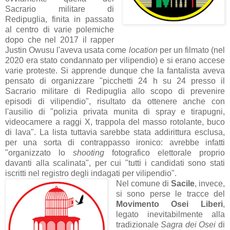
Sacrario militare di
Redipuglia, finita in passato
al centro di varie polemiche
dopo che nel 2017 il rapper
Justin Owusu l'aveva usata come
location
per un filmato (nel
2020 era stato condannato per vilipendio) e si erano accese
varie proteste. Si apprende dunque che la fantalista aveva
pensato di organizzare "picchetti 24 h su 24 presso il
Sacrario militare di Redipuglia allo scopo di prevenire
episodi di vilipendio", risultato da ottenere anche con
l'ausilio di "polizia privata munita di spray e tirapugni,
videocamere a raggi X, trappola del masso rotolante, buco
di lava". La lista tuttavia sarebbe stata addirittura esclusa,
per una sorta di contrappasso ironico: avrebbe infatti
"organizzato lo
shooting
fotografico elettorale proprio
davanti alla scalinata", per cui "tutti i candidati sono stati
iscritti nel registro degli indagati per vilipendio".
Nel comune di
Sacile
, invece,
si sono perse le tracce del
Movimento Osei Liberi
,
legato inevitabilmente alla
tradizionale
Sagra dei Osei
di