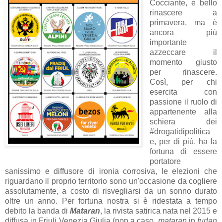
Cocciante, è bello
rinascere a
primavera, ma è
ancora più
importante
azzeccare il
momento giusto
per rinascere.
Così, per chi
esercita con
passione il ruolo di
appartenente alla
schiera dei
#drogatidipolitica
e, per di più, ha la
fortuna di essere
portatore
sanissimo e diffusore di ironia corrosiva, le elezioni che
riguardano il proprio territorio sono un'occasione da cogliere
assolutamente, a costo di risvegliarsi da un sonno durato
oltre un anno. Per fortuna nostra si è ridestata a tempo
debito la banda di
Mataran
, la rivista satirica nata nel 2015 e
diffusa in Friuli Venezia Giulia (non a caso,
mataran
in
furlan