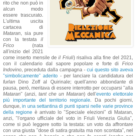
rito che non può in
alcun modo
essere trascurato.
L'ultima uscita
cartacea di
Mataran
, sia pure
con la testata
il
Frico
(nata
all'inizio del 2021
come inserto mensile de
il Friuli
) risaliva alla fine del 2021,
con il calendario dal sapore popolare e forte di
Frico
Indovino
, preceduta dalla campagna -
cui questo sito aveva
"simbolicamente" aderito
- per lanciare la candidatura del
furlan
Dino Zoff al Quirinale; quell'anno abbondante di
pausa, però, meritava di essere interrotto per occuparsi "alla
Mataran
" (anzi,
tant che un Mataran
) dell'
evento elettorale
più importante del territorio regionale
. Da pochi giorni,
dunque,
in una settantina di punti sparsi nelle varie province
della regione
è arrivato lo "Speciale elezioni" di Mataran,
anzi, "l'organo ufficiale del voto in Friuli Venezia Giulia",
come si può leggere sotto la testata: un voto da affrontare
con una giusta "dose di satira gratuita ma non scontata", nel