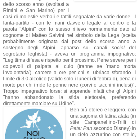
dello scorso anno (svoltasi a
Rimini e San Marino) per i
casi di molestie verbali e tattili segnalate da varie donne. Il
fanta-partito - con le mani davvero legate al centro e la
parola "Alpini" con lo stesso rilievo normalmente dato al
cognome di Matteo Salvini nel simbolo della Lega (scelta
probabilmente originata dal post dello scorso anno a
sostegno degli Alpini, apparso sui canali
social
del
segretario leghista) - aveva un programma impegnativo:
"Legittima difesa e rispetto per il prossimo. Pene severe per i
colpevoli di palpata al culo (tranne se 'mano morta
involontaria'), carcere a ore per chi si ubriaca sforando il
limite di 3.0 alcolico (valido solo i lunedì di febbraio), pena di
morte per chi irride le penne nere (corvi e tacchini inclusi)".
Troppo impegnativo forse: si apprende infatti che gli Alpini
"hanno abbandonato la sfida elettorale, preferendo
direttamente marciare su Udine".
Ben più etereo e leggero, con
una sagoma di fatina alata (in
stile Campanellino-Trilli di
Peter Pan
secondo Disney) in
un cielo azzurrino con stelle,