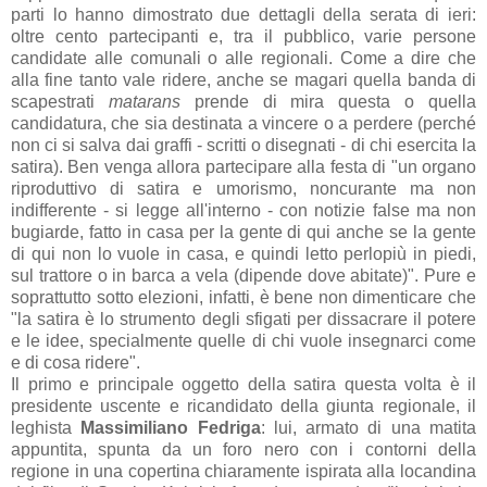
parti lo hanno dimostrato due dettagli della serata di ieri:
oltre cento partecipanti e, tra il pubblico, varie persone
candidate alle comunali o alle regionali. Come a dire che
alla fine tanto vale ridere, anche se magari quella banda di
scapestrati
matarans
prende di mira questa o quella
candidatura, che sia destinata a vincere o a perdere (perché
non ci si salva dai graffi - scritti o disegnati - di chi esercita la
satira). Ben venga allora partecipare
all
a fest
a di
"
un organo
riproduttivo
di satira e umorismo,
noncurante ma
non
indifferente
- si legge
all'interno -
con notizie false ma
non
bugiarde, fatto in casa per la gente
di qui anche se la gente
di qui non lo
vuole in casa, e quindi letto perlopiù
in piedi,
sul trattore o in barca a vela
(dipende dove abitate)". Pure e
sopr
attutto sotto elezioni, inf
atti, è bene non dimentic
are che
"
la satira è lo
strumento degli sfigati per dissacrare
il potere
e le idee, specialmente quelle
di chi vuole insegnarci come
e di cosa
ridere"
.
Il primo e principale oggetto della satira questa volta è il
presidente uscente e ricandidato della giunta regionale, il
leghista
Massimiliano Fedriga
: lui, armato di una matita
appuntita, spunta da un foro nero con i contorni della
regione in una copertina chiaramente ispirata alla locandina