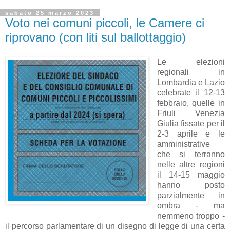
sabato 25 marzo 2023
Voto nei comuni piccoli, le Camere ci
riprovano (con liti sul ballottaggio)
Le elezioni
regionali in
Lombardia e Lazio
celebrate il 12-13
febbraio, quelle in
Friuli Venezia
Giulia fissate per il
2-3 aprile e le
amministrative
che si terranno
nelle altre regioni
il 14-15 maggio
h
anno posto
p
arzi
almente in
ombr
a - m
a
nemmeno troppo -
il percorso p
arl
ament
are di un disegno di legge di un
a cert
a