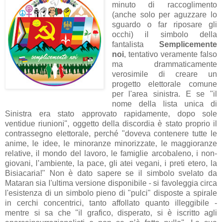
minuto di raccoglimento
(anche solo per aguzzare lo
sguardo o far riposare gli
occhi) il simbolo della
fantalista
Semplicemente
noi
, tentativo veramente falso
ma drammaticamente
verosimile di creare un
progetto elettorale comune
per l'area sinistra. E se "il
nome della lista unica di
Sinistra era stato approvato rapidamente, dopo sole
ventidue riunioni", oggetto della discordia è stato proprio il
contrassegno elettorale, perché "doveva contenere tutte le
anime, le idee, le minoranze minorizzate, le maggioranze
relative, il mondo del lavoro, le famiglie arcobaleno, i non-
giovani, l’ambiente, la pace, gli atei vegani, i preti etero, la
Bisiacaria!" Non è dato sapere se il simbolo svelato da
Mataran sia l'ultima versione disponibile - si favoleggia circa
l'esistenza di un simbolo pieno di "pulci" disposte a spirale
in cerchi concentrici, tanto affollato quanto illeggibile -
mentre si sa che "il grafico, disperato, si è iscritto agli