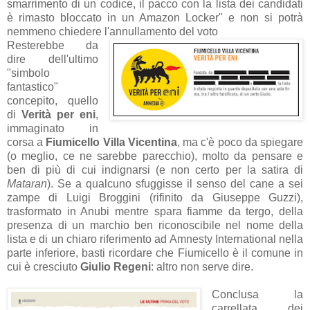
smarrimento di un codice, il pacco con la lista dei candidati
è rimasto bloccato in un Amazon Locker" e non si potrà
nemmeno chiedere l'annullamento del voto
Resterebbe da
dire dell'ultimo
"simbolo
fantastico"
concepito, quello
di
Verità per eni
,
immaginato in
corsa a
Fiumicello Villa Vicentina
, ma c'è poco da spiegare
(o meglio, ce ne sarebbe parecchio), molto da pensare e
ben di più di cui indignarsi (e non certo per la satira di
Mataran
). Se a qualcuno sfuggisse il senso del cane a sei
zampe di Luigi Broggini (rifinito da Giuseppe Guzzi),
trasformato in Anubi mentre spara fiamme da tergo, della
presenza di un marchio ben riconoscibile nel nome della
lista e di un chiaro riferimento ad Amnesty International nella
parte inferiore, basti ricordare che Fiumicello è il comune in
cui è cresciuto
Giulio Regeni
: altro non serve dire.
Conclusa la
carrellata dei