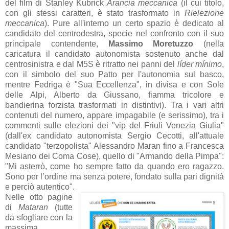
del film di Stanley Kubrick
Arancia meccanica
(il cui titolo,
con gli stessi caratteri, è stato trasformato in
Rielezione
meccanica
). Pure all'interno un certo spazio è dedicato al
c
andid
ato del centrodestr
a
, specie nel confronto con il suo
principale contendente,
Massimo Moretuzzo
(nella
caricatura il c
andid
ato
autonomist
a sostenuto
anche d
al
centrosinistr
a e d
al M5S
è ritratto nei panni del
líder mínimo
,
con il simbolo del suo Patto per l'autonomia sul basco,
mentre Fedriga è "Sua Eccellenza", in divisa e con Sole
delle Alpi, Alberto da Giussano, fiamma tricolore e
bandierina forzista trasformati in distintivi). Tra i vari altri
contenuti del numero, appare impagabile (e serissimo), tra i
commenti sulle elezioni dei "vip del Friuli Venezia Giulia"
(dall'ex candidato autonomista Sergio Cecotti, all'
attu
ale
c
andid
ato "terzopolist
a"
Alessandro M
ar
an fino
a
Francesca
Mesiano dei Coma Cose), quello di "Armando della Pimpa":
"Mi asterrò, come ho sempre fatto da quando ero ragazzo.
Sono per l’ordine ma senza potere, fondato sulla pari dignità
e perciò autentico".
Nelle otto pagine
di
Mataran
(tutte
da sfogliare con la
massima