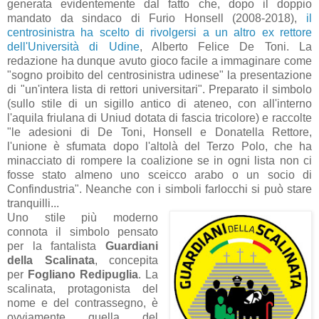
generata evidentemente dal fatto che, dopo il doppio
mandato da sindaco di Furio Honsell (2008-2018),
il
centrosinistra ha scelto di rivolgersi a un altro ex rettore
dell'Università di Udine
, Alberto Felice De Toni. La
redazione ha dunque avuto gioco facile a immaginare come
"sogno proibito del centrosinistra udinese" la presentazione
di "un'intera lista di rettori universitari". Preparato il simbolo
(sullo stile di un sigillo antico di ateneo, con all'interno
l'aquila friulana di Uniud dotata di fascia tricolore) e raccolte
"le adesioni di De Toni, Honsell e Donatella Rettore,
l'unione è sfumata dopo l'altolà del Terzo Polo, che ha
minacciato di rompere la coalizione se in ogni lista non ci
fosse stato almeno uno sceicco arabo o un socio di
Confindustria". Neanche con i simboli farlocchi si può stare
tranquilli...
Uno stile più moderno
connota il simbolo pensato
per la fantalista
Guardiani
della Scalinata
, concepita
per
Fogliano Redipuglia
. La
scalinata, protagonista del
nome e del contrassegno, è
ovviamente quella del