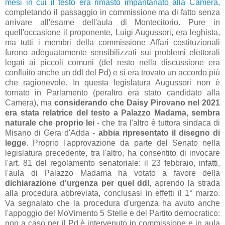
mesi in cui il testo era rimasto impantanato alla Camera
,
completando il passaggio in commissione ma di fatto senza
arrivare all'esame dell'aula di Montecitorio. Pure in
quell'occasione il proponente, Luigi Augussori, era leghista,
ma tutti i membri della commissione Affari costituzionali
furono adeguatamente sensibilizzati sui problemi elettorali
legati ai piccoli comuni (del resto nella discussione era
confluito anche un ddl del Pd) e si era trovato un accordo più
che ragionevole. In questa legislatura Augussori non è
tornato in Parlamento (peraltro era stato candidato alla
Camera), ma
considerando che Daisy Pirovano nel 2021
era stata relatrice del testo a Palazzo Madama, sembra
naturale che proprio lei
- che tra l'altro è tuttora sindaca di
Misano di Gera d'Adda -
abbia ripresentato il disegno di
legge
. Proprio l'approvazione da parte del Senato nella
legislatura precedente, tra l'altro, ha consentito di invocare
l'art. 81 del regolamento senatoriale: il 23 febbraio, infatti,
l'aula di Palazzo Madama ha votato a favore della
dichiarazione d'urgenza per quel ddl
, aprendo la strada
alla procedura abbreviata, conclusasi in effetti il 1° marzo.
Va segnalato che la procedura d'urgenza ha avuto anche
l'appoggio del MoVimento 5 Stelle e del Partito democratico:
non a caso per il Pd è intervenuto in commissione e in aula