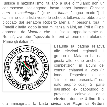
"unisce il nazionalismo italiano a quello friulano: non un
controsenso, sostengono, basta saper intonare
Faccetta
nera
in
marilenghe
" (cioè in
furlan
, "lingua madre"). Il
cammino della lista verso le schede, tuttavia, sarebbe stato
bloccato dal senatore Roberto Menia in persona (ora in
Fratelli d'Italia, dopo la sua militanza in Msi, an, Pdl e Fli): si
apprende da
Mataran
che lui, "salito appositamente da
Roma", avrebbe "spezzato le reni ai promotori ululando
'Prima gli italiani!".
Esaurita la pagina relativa
alle elezioni regionali, il
gruppo di Mataran ha dato
giusta attenzione anche alle
competizioni in alcuni dei
comuni chiamati al voto (in
fondo l'esperimento dei
"simboli non presentati" era
nato proprio così). Si parte
dall'unico ex capoluogo di
provincia coinvolto dalle
elezioni, dunque
Udine
: lì si
era immaginata la
Lista civica dei Magnifici Rettori
,