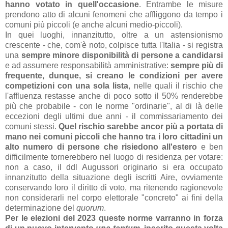
hanno votato in quell'occasione
. Entrambe le misure
prendono atto di alcuni fenomeni che affliggono da tempo i
comuni più piccoli (e anche alcuni medio-piccoli).
In quei luoghi, innanzitutto, oltre a un astensionismo
crescente - che, com'è noto, colpisce tutta l'Italia - si registra
una
sempre minore disponibilità di persone a candidarsi
e ad assumere responsabilità amministrative:
sempre più di
frequente, dunque, si creano le condizioni per avere
competizioni con una sola lista
, nelle quali il rischio che
l'affluenza restasse anche di poco sotto il 50% renderebbe
più che probabile - con le norme "ordinarie", al di là delle
eccezioni degli ultimi due anni - il commissariamento dei
comuni stessi.
Quel rischio sarebbe ancor più a portata di
mano nei comuni piccoli che hanno tra i loro cittadini un
alto numero di persone che risiedono all'estero
e ben
difficilmente tornerebbero nel luogo di residenza per votare:
non a caso, il ddl Augussori originario si era occupato
innanzitutto della situazione degli iscritti Aire, ovviamente
conservando loro il diritto di voto, ma ritenendo ragionevole
non considerarli nel corpo elettorale "concreto" ai fini della
determinazione del
quorum
.
Per le elezioni del 2023 queste norme varranno in forza