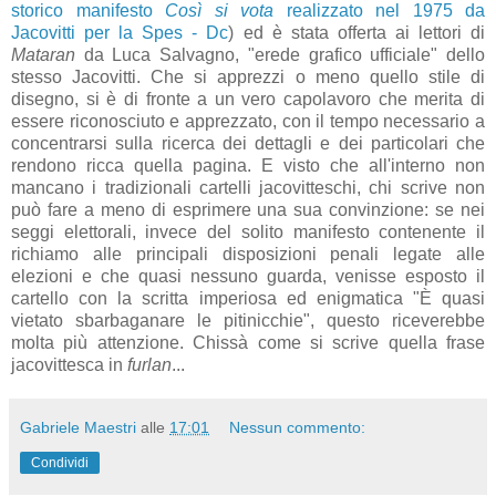
storico manifesto
Così si vota
realizzato nel 1975 da
Jacovitti per la Spes - Dc
) ed è stata offerta ai lettori di
Mataran
da Luca Salvagno, "erede grafico ufficiale" dello
stesso Jacovitti. Che si apprezzi o meno quello stile di
disegno, si è di fronte a un vero capolavoro che merita di
essere riconosciuto e apprezzato, con il tempo necessario a
concentrarsi sulla ricerca dei dettagli e dei particolari che
rendono ricca quella pagina. E visto che all'interno non
mancano i tradizionali cartelli jacovitteschi, chi scrive non
può fare a meno di esprimere una sua convinzione: se nei
seggi elettorali, invece del solito manifesto contenente il
richiamo alle principali disposizioni penali legate alle
elezioni e che quasi nessuno guarda, venisse esposto il
cartello con la scritta imperiosa ed enigmatica "È quasi
vietato sbarbaganare le pitinicchie", questo riceverebbe
molta più attenzione. Chissà come si scrive quella frase
jacovittesca in
furlan
...
Gabriele Maestri
alle
17:01
Nessun commento:
Condividi