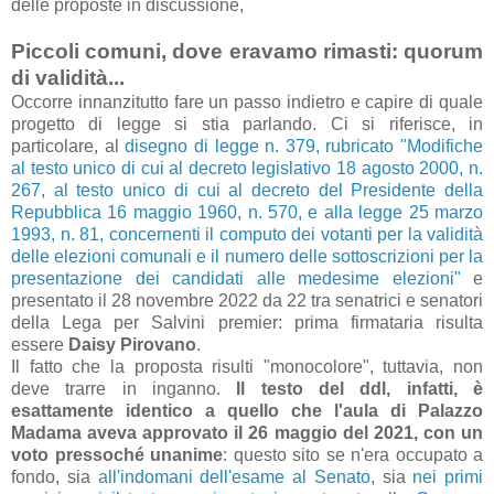
delle proposte in discussione,
Piccoli comuni, dove eravamo rimasti: quorum
di validità...
Occorre innanzitutto fare un passo indietro e capire di quale
progetto di legge si stia parlando. Ci si riferisce, in
particolare, al
disegno di legge n. 379, rubricato "Modifiche
al testo unico di cui al decreto legislativo 18 agosto 2000, n.
267, al testo unico di cui al decreto del Presidente della
Repubblica 16 maggio 1960, n. 570, e alla legge 25 marzo
1993, n. 81, concernenti il computo dei votanti per la validità
delle elezioni comunali e il numero delle sottoscrizioni per la
presentazione dei candidati alle medesime elezioni"
e
presentato il 28 novembre 2022 da 22 tra senatrici e senatori
della Lega per Salvini premier: prima firmataria risulta
essere
Daisy Pirovano
.
Il fatto che la proposta risulti "monocolore", tuttavia, non
deve trarre in inganno.
Il testo del ddl, infatti, è
esattamente identico a quello che l'aula di Palazzo
Madama aveva approvato il 26 maggio del 2021, con un
voto pressoché unanime
: questo sito se n'era occupato a
fondo, sia
all'indomani dell'esame al Senato
, sia
nei primi