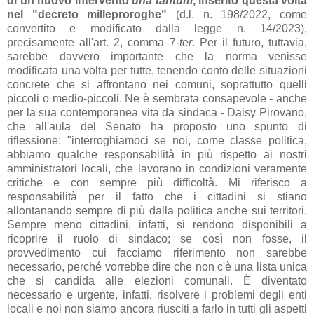
di un nuovo intervento
una tantum
, inserito questa volta
nel "decreto milleproroghe"
(d.l. n. 198/2022, come
convertito e modificato dalla legge n. 14/2023),
precisamente all'art. 2, comma 7-
ter
. Per il futuro, tuttavia,
sarebbe davvero importante che la norma venisse
modificata una volta per tutte, tenendo conto delle situazioni
concrete che si affrontano nei comuni, soprattutto quelli
piccoli o medio-piccoli. Ne è sembrata consapevole - anche
per la sua contemporanea vita da sindaca - Daisy Pirovano,
che all'aula del Senato ha proposto uno spunto di
riflessione: "interroghiamoci se noi, come classe politica,
abbiamo qualche responsabilità in più rispetto ai nostri
amministratori locali, che lavorano in condizioni veramente
critiche e con sempre più difficoltà. Mi riferisco a
responsabilità per il fatto che i cittadini si stiano
allontanando sempre di più dalla politica anche sui territori.
Sempre meno cittadini, infatti, si rendono disponibili a
ricoprire il ruolo di sindaco; se così non fosse, il
provvedimento cui facciamo riferimento non sarebbe
necessario, perché vorrebbe dire che non c'è una lista unica
che si candida alle elezioni comunali. È diventato
necessario e urgente, infatti, risolvere i problemi degli enti
locali e noi non siamo ancora riusciti a farlo in tutti gli aspetti