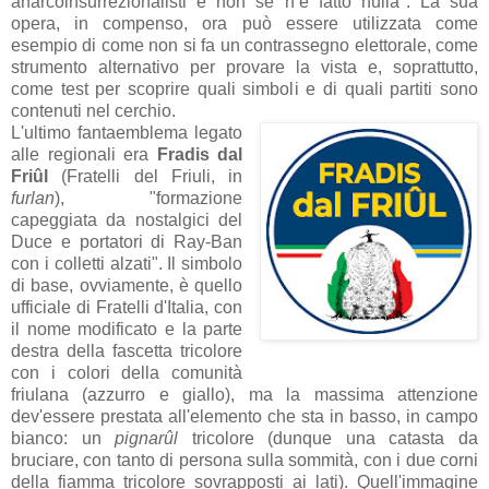
anarcoinsurrezionalisti e non se n’è fatto nulla". La sua
opera, in compenso, ora può essere utilizzata come
esempio di come non si fa un contrassegno elettorale, come
strumento alternativo per provare la vista e, soprattutto,
come test per scoprire quali simboli e di quali partiti sono
contenuti nel cerchio.
L'ultimo fantaemblema legato
alle regionali era
Fradis dal
Friûl
(Fratelli del Friuli, in
furlan
), "formazione
capeggiata da nostalgici del
Duce e portatori di Ray-Ban
con i colletti alzati". Il simbolo
di base, ovviamente, è quello
ufficiale di Fratelli d'Italia, con
il nome modificato e la parte
destra della fascetta tricolore
con i colori della comunità
friulana (azzurro e giallo), ma la massima attenzione
dev'essere prestata all'elemento che sta in basso, in campo
bianco: un
pignarûl
tricolore (dunque una catasta da
bruciare, con tanto di persona sulla sommità, con i due corni
della fiamma tricolore sovrapposti ai lati). Quell'immagine