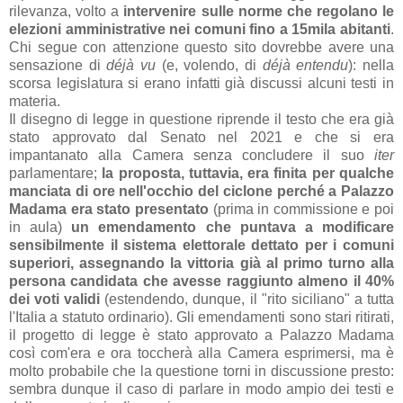
rilev
anz
a, volto
a
intervenire
sulle norme che regol
ano le
elezioni
amministr
ative nei comuni fino
a 15mil
a
abit
anti
.
Chi segue con
attenzione questo sito dovrebbe
avere un
a
sens
azione di
déjà vu
(e, volendo, di
déjà entendu
): nella
scorsa legislatura si erano infatti già discussi alcuni testi in
materia.
Il disegno di legge in questione riprende il testo che era già
stato approvato dal Senato nel 2021 e che si era
impantanato alla Camera senza concludere il suo
iter
parlamentare;
la proposta, tuttavia, era finita per qualche
manciata di ore nell'occhio del ciclone perché a Palazzo
Madama era stato presentato
(prima in commissione e poi
in aula)
un emendamento che puntava a modificare
sensibilmente il sistema elettorale dettato per i comuni
superiori, assegnando la vittoria già al primo turno alla
persona candidata che avesse raggiunto almeno il 40%
dei voti validi
(estendendo, dunque, il "rito siciliano" a tutta
l'Italia a statuto ordinario). Gli emendamenti sono stari ritirati,
il progetto di legge è stato approvato a Palazzo Madama
così com'era e ora toccherà alla Camera esprimersi, ma è
molto probabile che la questione torni in discussione presto:
sembra dunque il caso di parlare in modo ampio dei testi e