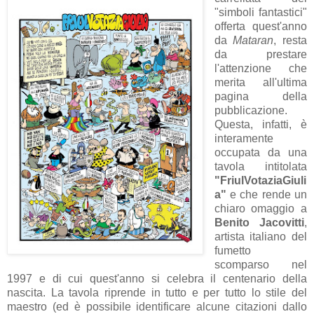
"simboli fantastici"
offerta quest'anno
da
Mataran
, resta
da prestare
l'attenzione che
merita all'ultima
pagina della
pubblicazione.
Questa, infatti, è
interamente
occupata da una
tavola intitolata
"FriulVotaziaGiuli
a"
e che rende un
chiaro omaggio a
Benito Jacovitti
,
artista italiano del
fumetto
scomparso nel
1997 e di cui quest'anno si celebra il centenario della
nascita. La tavola riprende in tutto e per tutto lo stile del
maestro (ed è possibile identificare alcune citazioni dallo