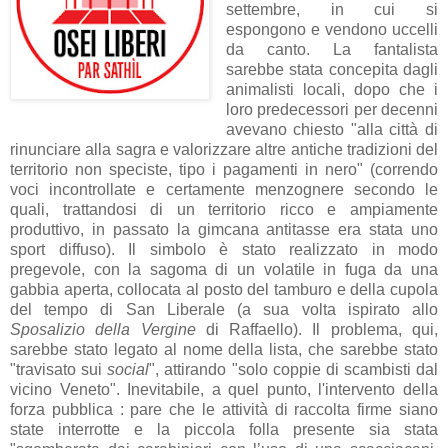
settembre, in cui si
espongono e vendono uccelli
da canto. La fantalista
sarebbe stata concepita dagli
animalisti locali, dopo che i
loro predecessori per decenni
avevano chiesto "alla città di
rinunciare alla sagra e valorizzare altre antiche tradizioni del
territorio non speciste, tipo i pagamenti in nero" (correndo
voci incontrollate e certamente menzognere secondo le
quali, trattandosi di un territorio ricco e ampiamente
produttivo, in passato la gimcana antitasse era stata uno
sport diffuso). Il simbolo è stato realizzato in modo
pregevole, con la sagoma di un volatile in fuga da una
gabbia aperta, collocata al posto del tamburo e della cupola
del tempo di San Liberale (a sua volta ispirato allo
Sposalizio della Vergine
di Raffaello). Il problema, qui,
sarebbe stato legato al nome della lista, che sarebbe stato
"travisato sui
social
", attirando "solo coppie di scambisti dal
vicino Veneto". Inevitabile, a quel punto, l'intervento della
forza pubblica : pare che le attività di raccolta firme siano
state interrotte e la piccola folla presente sia stata