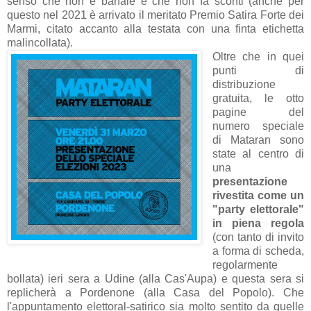
senso che non è banale e che non fa sconti (anche per
questo nel 2021 è arrivato il meritato Premio Satira Forte dei
Marmi, citato accanto alla testata con una finta etichetta
malincollata).
Oltre che in quei
punti di
distribuzione
gratuita, le otto
pagine del
numero speciale
di Mataran sono
state al centro di
una
presentazione
rivestita come un
"party elettorale"
in piena regola
(con tanto di invito
a forma di scheda,
regolarmente
bollata) ieri sera a Udine (alla Cas'Aupa) e questa sera si
replicherà a Pordenone (alla Casa del Popolo). Che
l'appuntamento elettoral-satirico sia molto sentito da quelle