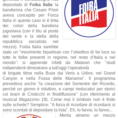
depositato di
Foiba Italia
: la
bandierina che Cesare Priori
aveva concepito per Forza
Italia in questo caso si è tinta
dei colori della bandiera
jugoslava (con il blu al posto
del verde e la stella della
repubblica socialista nel
mezzo). Foiba Italia sarebbe
stato un "movimento bipartisan con l’obiettivo di far luce su
tutte le foibe presenti in regione, nel resto d’Italia e nel
mondo": si apprende infatti da
Mataran
che "studi
indipendenti dimostrano a tutt'oggi l'operatività
di brigate titine nella Buse dai Veris a Udine, nel Grand
Canyon e nella Fossa delle Marianne". Il programma
prevedeva anche "la creazione del Semestre del Ricordo,
perché un giorno è riduttivo, e campi rieducativi per storici
coi brani di Cristicchi in filodiffusione" (con riferimento al
musical
Magazzino 18
). Come mai il simbolo non è finito
sulle schede? Semplice: "A forza di ricordare di ricordarsi si
sono scordati di depositare la lista". Eh, lo fanno, lo fanno...
Merita almeno un mezzo