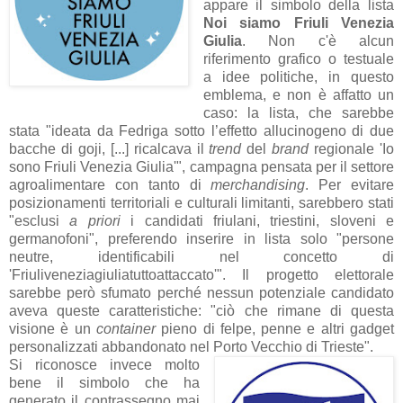
appare il simbolo della lista
Noi siamo Friuli Venezia
Giulia
. Non c'è alcun
riferimento grafico o testuale
a idee politiche, in questo
emblema, e non è affatto un
caso: la lista, che sarebbe
stata "ideata da Fedriga sotto l’effetto allucinogeno di due
bacche di goji, [...] ricalcava il
trend
del
brand
regionale 'Io
sono Friuli Venezia Giulia'", campagna pensata per il settore
agroalimentare con tanto di
merchandising
. Per evitare
posizionamenti territoriali e culturali limitanti, sarebbero stati
"esclusi
a priori
i candidati friulani, triestini, sloveni e
germanofoni", preferendo inserire in lista solo "persone
neutre, identificabili nel concetto di
'Friuliveneziagiuliatuttoattaccato'". Il progetto elettorale
sarebbe però sfumato perché nessun potenziale candidato
aveva queste caratteristiche: "ciò che rimane di questa
visione è un
container
pieno di felpe, penne e altri gadget
personalizzati abbandonato nel Porto Vecchio di Trieste".
Si riconosce invece molto
bene il simbolo che ha
generato il contrassegno mai