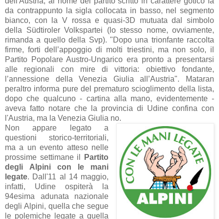
dell'Austria; al nome del partito scritto in carattere gotico fa
da contrappunto la sigla collocata in basso, nel segmento
bianco, con la V rossa e quasi-3D mutuata dal simbolo
della Südtiroler Volkspartei (lo stesso nome, ovviamente,
rimanda a quello della Svp). "Dopo una trionfante raccolta
firme, forti dell’appoggio di molti triestini, ma non solo, il
Partito Popolare Austro-Ungarico era pronto a presentarsi
alle regionali con mire di vittoria: obiettivo fondante,
l’annessione della Venezia Giulia all’Austria". Mataran
peraltro informa pure del prematuro scioglimento della lista,
dopo che qualcuno - cartina alla mano, evidentemente -
aveva fatto notare che la provincia di Udine confina con
l'Austria, ma la Venezia Giulia no.
Non appare legato a
questioni storico-territoriali,
ma a un evento atteso nelle
prossime settimane il
Partito
degli Alpini con le mani
legate
. Dall'11 al 14 maggio,
infatti, Udine ospiterà la
94esima adunata nazionale
degli Alpini, quella che segue
le polemiche legate a quella