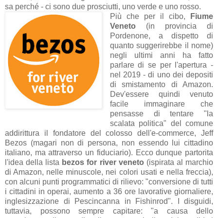
sa perché - ci sono due prosciutti, uno verde e uno rosso.
Più che per il cibo,
Fiume
Veneto
(in provincia di
Pordenone, a dispetto di
quanto suggerirebbe il nome)
negli ultimi anni ha fatto
parlare di se per l'apertura -
nel 2019 - di uno dei depositi
di smistamento di Amazon.
Dev'essere quindi venuto
facile immaginare che
pensasse di tentare "la
scalata politica" del comune
addirittura il fondatore del colosso dell'e-commerce, Jeff
Bezos (magari non di persona, non essendo lui cittadino
italiano, ma attraverso un fiduciario). Ecco dunque partorita
l'idea della lista
bezos for river veneto
(ispirata al marchio
di Amazon, nelle minuscole, nei colori usati e nella freccia),
con alcuni punti programmatici di rilievo: "conversione di tutti
i cittadini in operai, aumento a 36 ore lavorative giornaliere,
inglesizzazione di Pescincanna in Fishinrod". I disguidi,
tuttavia, possono sempre capitare: "a causa dello