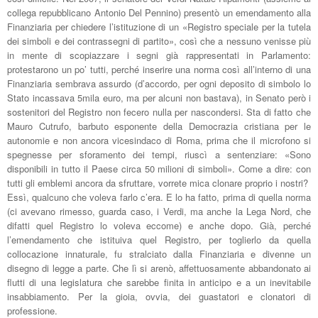
collega repubblicano Antonio Del Pennino) presentò un emendamento alla
Finanziaria per chiedere l’istituzione di un «Registro speciale per la tutela
dei simboli e dei contrassegni di partito», così che a nessuno venisse più
in mente di scopiazzare i segni già rappresentati in Parlamento:
protestarono un po’ tutti, perché inserire una norma così all’interno di una
Finanziaria sembrava assurdo (d’accordo, per ogni deposito di simbolo lo
Stato incassava 5mila euro, ma per alcuni non bastava), in Senato però i
sostenitori del Registro non fecero nulla per nascondersi. Sta di fatto che
Mauro Cutrufo, barbuto esponente della Democrazia cristiana per le
autonomie e non ancora vicesindaco di Roma, prima che il microfono si
spegnesse per sforamento dei tempi, riuscì a sentenziare: «Sono
disponibili in tutto il Paese circa 50 milioni di simboli». Come a dire: con
tutti gli emblemi ancora da sfruttare, vorrete mica clonare proprio i nostri?
Essì, qualcuno che voleva farlo c’era. E lo ha fatto, prima di quella norma
(ci avevano rimesso, guarda caso, i Verdi, ma anche la Lega Nord, che
difatti quel Registro lo voleva eccome) e anche dopo. Già, perché
l’emendamento che istituiva quel Registro, per toglierlo da quella
collocazione innaturale, fu stralciato dalla Finanziaria e divenne un
disegno di legge a parte. Che lì si arenò, affettuosamente abbandonato ai
flutti di una legislatura che sarebbe finita in anticipo e a un inevitabile
insabbiamento. Per la gioia, ovvia, dei guastatori e clonatori di
professione.