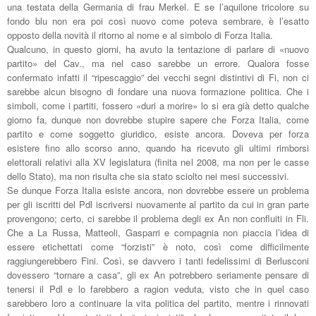
una testata della Germania di frau Merkel. E se l’aquilone tricolore su
fondo blu non era poi così nuovo come poteva sembrare, è l’esatto
opposto della novità il ritorno al nome e al simbolo di Forza Italia.
Qualcuno, in questo giorni, ha avuto la tentazione di parlare di «nuovo
partito» del Cav., ma nel caso sarebbe un errore. Qualora fosse
confermato infatti il “ripescaggio” dei vecchi segni distintivi di Fi, non ci
sarebbe alcun bisogno di fondare una nuova formazione politica. Che i
simboli, come i partiti, fossero «duri a morire» lo si era già detto qualche
giorno fa, dunque non dovrebbe stupire sapere che Forza Italia, come
partito e come soggetto giuridico, esiste ancora. Doveva per forza
esistere fino allo scorso anno, quando ha ricevuto gli ultimi rimborsi
elettorali relativi alla XV legislatura (finita nel 2008, ma non per le casse
dello Stato), ma non risulta che sia stato sciolto nei mesi successivi.
Se dunque Forza Italia esiste ancora, non dovrebbe essere un problema
per gli iscritti del Pdl iscriversi nuovamente al partito da cui in gran parte
provengono; certo, ci sarebbe il problema degli ex An non confluiti in Fli.
Che a La Russa, Matteoli, Gasparri e compagnia non piaccia l’idea di
essere etichettati come “forzisti” è noto, così come difficilmente
raggiungerebbero Fini. Così, se davvero i tanti fedelissimi di Berlusconi
dovessero “tornare a casa”, gli ex An potrebbero seriamente pensare di
tenersi il Pdl e lo farebbero a ragion veduta, visto che in quel caso
sarebbero loro a continuare la vita politica del partito, mentre i rinnovati