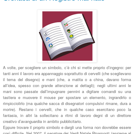
A volte, per scegliere un simbolo, c’è chi si mette proprio d’ingegno: per
tanti anni il lavoro era appannaggio soprattutto di cervelli (che sceglievano
il tema del disegno) e mani (che, a matita o a china, davano forma
all’idea, spesso con grande attenzione ai dettagli); negli ultimi anni le
mani sono passate dall’impugnare pennini a digitare comandi su una
tastiera e muovere il mouse per spostare un elemento, ingrandirlo o
rimpicciolirlo (ma qualche sacca di disegnatori compulsivi rimane, dura a
morire). Restano i cervelli, che in qualche caso esercitano poco la
fantasia, in altri la sollecitano a ritmi di lavoro degni di un direttore
creativo d’avanguardia in ambito pubblicitario.
Eppure trovare il proprio simbolo e dargli una forma non dovrebbe essere
così difficile. Nel 2007, il senatore dei Verdi Natale Ripamonti (assieme al