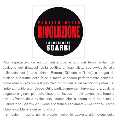
Puoi aspettartelo da un comunista duro e puro dei tempi andati, da
qualcuno dei rimasugli della politica anticapitalista sopravvissuto alle
mille scissioni (che si chiami Ferrero, Diliberto o Rizzo), o magari da
qualche superstite della falce e martello ancora perfettamente convinto,
come Marco Ferrando e il suo Partito comunista dei lavoratori; potresti al
limite attribuirlo a un Beppe Grillo particolarmente infervorato, o a qualche
soggetto originale piuttosto disperato. Invece ti trovi davanti nientemeno
che il «Partito della rivoluzione», scopri che la scritta al di sotto recita
«Laboratorio Sgarbi» e ti viene spontaneo esclamare «Eeehhh??», come
il Leonardo Manera dei tempi d’oro.
Il simbolo, in realtà, non è proprio nuovo: lo avevano già trovato sulla