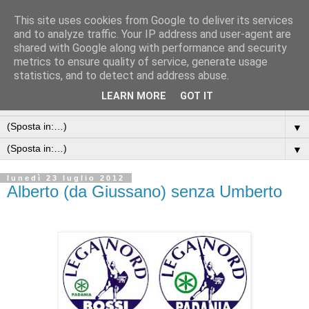
This site uses cookies from Google to deliver its services
and to analyze traffic. Your IP address and user-agent are
shared with Google along with performance and security
metrics to ensure quality of service, generate usage
statistics, and to detect and address abuse.
LEARN MORE
GOT IT
▼
▼
▼
lunedì 23 luglio 2012
Alberto (da Giussano) senza Umberto