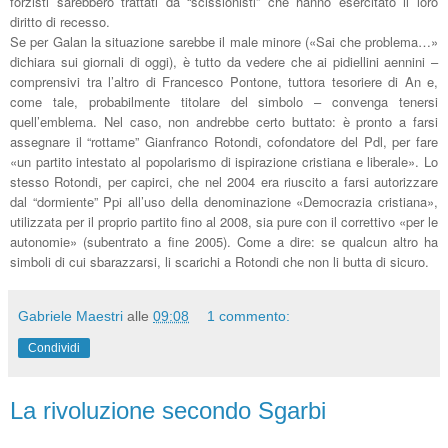
forzisti sarebbero trattati da “scissionisti” che hanno esercitato il loro
diritto di recesso.
Se per Galan la situazione sarebbe il male minore («Sai che problema…»
dichiara sui giornali di oggi), è tutto da vedere che ai pidiellini aennini –
comprensivi tra l’altro di Francesco Pontone, tuttora tesoriere di An e,
come tale, probabilmente titolare del simbolo – convenga tenersi
quell’emblema. Nel caso, non andrebbe certo buttato: è pronto a farsi
assegnare il “rottame” Gianfranco Rotondi, cofondatore del Pdl, per fare
«un partito intestato al popolarismo di ispirazione cristiana e liberale». Lo
stesso Rotondi, per capirci, che nel 2004 era riuscito a farsi autorizzare
dal “dormiente” Ppi all’uso della denominazione «Democrazia cristiana»,
utilizzata per il proprio partito fino al 2008, sia pure con il correttivo «per le
autonomie» (subentrato a fine 2005). Come a dire: se qualcun altro ha
simboli di cui sbarazzarsi, li scarichi a Rotondi che non li butta di sicuro.
Gabriele Maestri
alle
09:08
1 commento:
Condividi
La rivoluzione secondo Sgarbi