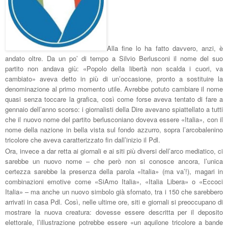
Alla fine lo ha fatto davvero, anzi, è
andato oltre. Da un po’ di tempo a Silvio Berlusconi il nome del suo
partito non andava giù: «Popolo della libertà non scalda i cuori, va
cambiato» aveva detto in più di un’occasione, pronto a sostituire la
denominazione al primo momento utile. Avrebbe potuto cambiare il nome
quasi senza toccare la grafica, così come forse aveva tentato di fare a
gennaio dell’anno scorso: i giornalisti della Dire avevano spiattellato a tutti
che il nuovo nome del partito berlusconiano doveva essere «Italia», con il
nome della nazione in bella vista sul fondo azzurro, sopra l’arcobalenino
tricolore che aveva caratterizzato fin dall’inizio il Pdl.
Ora, invece a dar retta ai giornali e ai siti più diversi dell’arco mediatico, ci
sarebbe un nuovo nome – che però non si conosce ancora, l’unica
certezza sarebbe la presenza della parola «Italia» (ma va’!), magari in
combinazioni emotive come «SiAmo Italia», «Italia Libera» o «Eccoci
Italia» – ma anche un nuovo simbolo già sfornato, tra i 150 che sarebbero
arrivati in casa Pdl. Così, nelle ultime ore, siti e giornali si preoccupano di
mostrare la nuova creatura: dovesse essere descritta per il deposito
elettorale, l’illustrazione potrebbe essere «un aquilone tricolore a bande