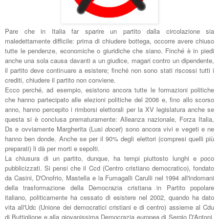
Pare che in Italia far sparire un partito dalla circolazione sia
maledettamente difficile: prima di chiudere bottega, occorre avere chiuso
tutte le pendenze, economiche o giuridiche che siano. Finché è in piedi
anche una sola causa davanti a un giudice, magari contro un dipendente,
il partito deve continuare a esistere; finché non sono stati riscossi tutti i
crediti, chiudere il partito non conviene.
Ecco perché, ad esempio, esistono ancora tutte le formazioni politiche
che hanno partecipato alle elezioni politiche del 2006 e, fino allo scorso
anno, hanno percepito i rimborsi elettorali per la XV legislatura anche se
questa si è conclusa prematuramente: Alleanza nazionale, Forza Italia,
Ds e ovviamente Margherita (Lusi
docet
) sono ancora vivi e vegeti e ne
hanno ben donde. Anche se per il 90% degli elettori (compresi quelli più
preparati) li dà per morti e sepolti.
La chiusura di un partito, dunque, ha tempi piuttosto lunghi e poco
pubblicizzati. Si pensi che il Ccd (Centro cristiano democratico), fondato
da Casini, D'Onofrio, Mastella e la Fumagalli Carulli nel 1994 all'indomani
della trasformazione della Democrazia cristiana in Partito popolare
italiano, politicamente ha cessato di esistere nel 2002, quando ha dato
vita all'Udc (Unione dei democratici cristiani e di centro) assieme al Cdu
di Buttiglione e alla giovanissima Democrazia europea di Sergio D'Antoni.