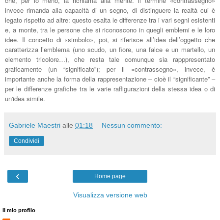
che, per lo meno, la richiama alla mente. Il termine «contrassegno»
invece rimanda alla capacità di un segno, di distinguere la realtà cui è
legato rispetto ad altre: questo esalta le differenze tra i vari segni esistenti
e, a monte, tra le persone che si riconoscono in quegli emblemi e le loro
idee. Il concetto di «simbolo», poi, si riferisce all’idea dell’oggetto che
caratterizza l’emblema (uno scudo, un fiore, una falce e un martello, un
elemento tricolore…), che resta tale comunque sia rapppresentato
graficamente (
un “significato”)
; per il «contrassegno», invece, è
importante anche la forma della rappresentazione – cioè il “significante” –
per le differenze grafiche tra le varie raffigurazioni della stessa idea o di
un'idea simile.
Gabriele Maestri
alle
01:18
Nessun commento:
Condividi
‹
Home page
Visualizza versione web
Il mio profilo