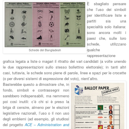
È sbagliato pensare
che l’uso dei simboli
per identificare liste e
partiti sia una
specialità solo italiana:
sono ancora molti i
paesi che, sulle loro
schede, utilizzano
qualche
Schede del Bangladesh
rappresentazione
grafica legata a liste o magari il ritratto dei vari candidati (a volte unendo
le due rappresentazioni sullo stesso bollettino elettorale); in tanti altri
casi, tuttavia, le schede sono piene di parole, linee e spazi per le crocette
(o per diversi sistemi di espressione del voto), nient’altro.
Basterebbe questo a dimostrare che, in
fondo, simboli e contrassegni non
sarebbero indispensabili, ma nemmeno
poi così inutili: c’è chi si è preso la
briga di censire, almeno per le elezioni
legislative nazionali, l’uso o il non uso
degli emblemi (ad esempio, gli studiosi
del progetto
ACE – Administration and