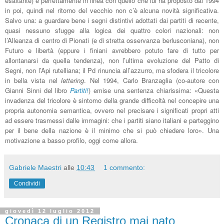
esaltante) è perfettamente in linea con quello che lui ha proposto dal 1994
in poi, quindi nel ritorno del vecchio non c’è alcuna novità significativa.
Salvo una: a guardare bene i segni distintivi adottati dai partiti di recente,
quasi nessuno sfugge alla logica dei quattro colori nazionali: non
l’Alleanza di centro di Pionati (e di stretta osservanza berlusconiana), non
Futuro e libertà (eppure i finiani avrebbero potuto fare di tutto per
allontanarsi da quella tendenza), non l’ultima evoluzione del Patto di
Segni, non l’Api rutelliana; il Pd rinuncia all’azzurro, ma sfodera il tricolore
in bella vista nel
lettering
. Nel 1994, Carlo Branzaglia (co-autore con
Gianni Sinni del libro
Partiti!
) emise una sentenza chiarissima: «Questa
invadenza del tricolore è sintomo della grande difficoltà nel concepire una
propria autonomia semantica, ovvero nel precisare i significati propri atti
ad essere trasmessi dalle immagini: che i partiti siano italiani e parteggino
per il bene della nazione è il minimo che si può chiedere loro». Una
motivazione a basso profilo, oggi come allora.
Gabriele Maestri
alle
10:43
1 commento:
Condividi
giovedì 12 luglio 2012
Cronaca di un Registro mai nato