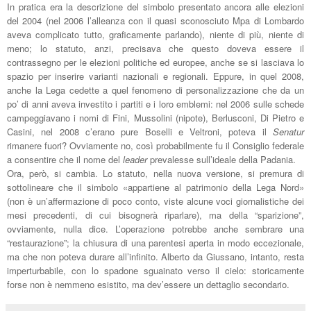
In pratica era la descrizione del simbolo presentato ancora alle elezioni
del 2004 (nel 2006 l’alleanza con il quasi sconosciuto Mpa di Lombardo
aveva complicato tutto, graficamente parlando), niente di più, niente di
meno; lo statuto, anzi, precisava che questo doveva essere il
contrassegno per le elezioni politiche ed europee, anche se si lasciava lo
spazio per inserire varianti nazionali e regionali. Eppure, in quel 2008,
anche la Lega cedette a quel fenomeno di personalizzazione che da un
po’ di anni aveva investito i partiti e i loro emblemi: nel 2006 sulle schede
campeggiavano i nomi di Fini, Mussolini (nipote), Berlusconi, Di Pietro e
Casini, nel 2008 c’erano pure Boselli e Veltroni, poteva il
Senatur
rimanere fuori? Ovviamente no, così probabilmente fu il Consiglio federale
a consentire che il nome del
leader
prevalesse sull’ideale della Padania.
Ora, però, si cambia. Lo statuto, nella nuova versione, si premura di
sottolineare che il simbolo «appartiene al patrimonio della Lega Nord»
(non è un’affermazione di poco conto, viste alcune voci giornalistiche dei
mesi precedenti, di cui bisognerà riparlare), ma della “sparizione”,
ovviamente, nulla dice. L’operazione potrebbe anche sembrare una
“restaurazione”; la chiusura di una parentesi aperta in modo eccezionale,
ma che non poteva durare all’infinito. Alberto da Giussano, intanto, resta
imperturbabile, con lo spadone sguainato verso il cielo: storicamente
forse non è nemmeno esistito, ma dev’essere un dettaglio secondario.