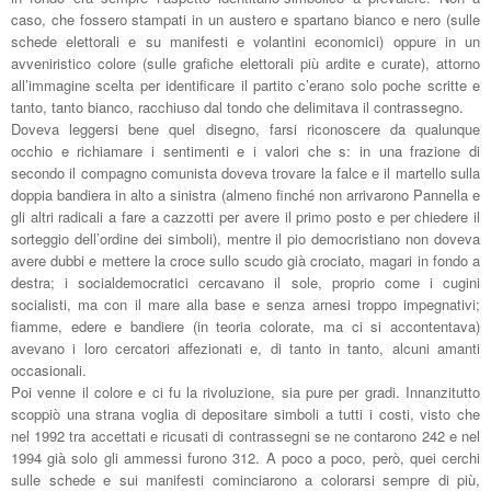
caso, che fossero stampati in un austero e spartano bianco e nero (sulle
schede elettorali e su manifesti e volantini economici) oppure in un
avveniristico colore (sulle grafiche elettorali più ardite e curate), attorno
all’immagine scelta per identificare il partito c’erano solo poche scritte e
tanto, tanto bianco, racchiuso dal tondo che delimitava il contrassegno.
Doveva leggersi bene quel disegno, farsi riconoscere da qualunque
occhio e richiamare i sentimenti e i valori che s: in una frazione di
secondo il compagno comunista doveva trovare la falce e il martello sulla
doppia bandiera in alto a sinistra (almeno finché non arrivarono Pannella e
gli altri radicali a fare a cazzotti per avere il primo posto e per chiedere il
sorteggio dell’ordine dei simboli), mentre il pio democristiano non doveva
avere dubbi e mettere la croce sullo scudo già crociato, magari in fondo a
destra; i socialdemocratici cercavano il sole, proprio come i cugini
socialisti, ma con il mare alla base e senza arnesi troppo impegnativi;
fiamme, edere e bandiere (in teoria colorate, ma ci si accontentava)
avevano i loro cercatori affezionati e, di tanto in tanto, alcuni amanti
occasionali.
Poi venne il colore e ci fu la rivoluzione, sia pure per gradi. Innanzitutto
scoppiò una strana voglia di depositare simboli a tutti i costi, visto che
nel 1992 tra accettati e ricusati di contrassegni se ne contarono 242 e nel
1994 già solo gli ammessi furono 312. A poco a poco, però, quei cerchi
sulle schede e sui manifesti cominciarono a colorarsi sempre di più,