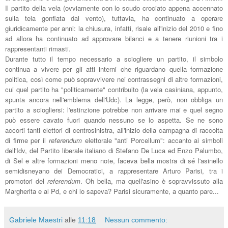
Il partito della vela (ovviamente con lo scudo crociato appena accennato
sulla tela gonfiata dal vento), tuttavia, ha continuato a operare
giuridicamente per anni: la chiusura, infatti, risale all'inizio del 2010 e fino
ad allora ha continuato ad approvare bilanci e a tenere riunioni tra i
rappresentanti rimasti.
Durante tutto il tempo necessario a sciogliere un partito, il simbolo
continua a vivere per gli atti interni che riguardano quella formazione
politica, così come può sopravvivere nei contrassegni di altre formazioni,
cui quel partito ha "politicamente" contribuito (la vela casiniana, appunto,
spunta ancora nell'emblema dell'Udc). La legge, però, non obbliga un
partito a sciogliersi: l'estinzione potrebbe non arrivare mai e quel segno
può essere cavato fuori quando nessuno se lo aspetta. Se ne sono
accorti tanti elettori di centrosinistra, all'inizio della campagna di raccolta
di firme per il
referendum
elettorale "anti Porcellum": accanto ai simboli
dell'Idv, del Partito liberale italiano di Stefano De Luca ed Enzo Palumbo,
di Sel e altre formazioni meno note, faceva bella mostra di sé l'asinello
semidisneyano dei Democratici, a rappresentare Arturo Parisi, tra i
promotori del
referendum
. Oh bella, ma quell'asino è sopravvissuto alla
Margherita e al Pd, e chi lo sapeva? Parisi sicuramente, a quanto pare...
Gabriele Maestri
alle
11:18
Nessun commento: