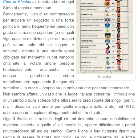
Cost of Elections
), mostrando che ogni
Stato si regola a modo suo.
Storicamente, l’uso di un contrassegno
per indicare un soggetto o una forza
politica è meno frequente nei paesi con
grado di istruzione superiore (o nei quali
vige qualche restrizione, per cui magari
può votare solo chi sa leggere e
scrivere), mentre è una strada quasi
obbligata nel momento in cui vengono
chiamate a votare anche persone
tendenzialmente analfabete, che
dunque potrebbero votare
Sudafrica
semplicemente apponendo il segno più
semplice – la croce – proprio su un emblema che possono riconoscere.
Non sembra affatto un caso che la legge italiana consenta l’introduzione
di un simbolo sulle schede (che allora erano predisposte dai singoli partiti,
ma il discorso vale anche per quelle stampate dallo Stato) nel 1912,
subito dopo un cospicuo allargamento del diritto di voto.
Oggi il livello di istruzione degli elettori dovrebbe essere sensibilmente
superiore rispetto a quello di un secolo fa, eppure difficilmente i partiti
rinuncerebbero all’uso dei simboli. Certo è che la loro funzione distintiva
rischia di essere frustrata non poco, se poi le differenze tra le forze