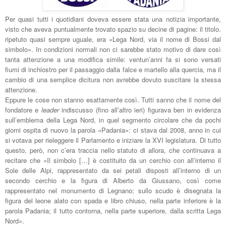
Per quasi tutti i quotidiani doveva essere stata una notizia importante,
visto che aveva puntualmente trovato spazio su decine di pagine: il titolo.
ripetuto quasi sempre uguale, era «Lega Nord, via il nome di Bossi dal
simbolo». In condizioni normali non ci sarebbe stato motivo di dare così
tanta attenzione a una modifica simile: ventun’anni fa si sono versati
fiumi di inchiostro per il passaggio dalla falce e martello alla quercia, ma il
cambio di una semplice dicitura non avrebbe dovuto suscitare la stessa
attenzione.
Eppure le cose non stanno esattamente così. Tutti sanno che il nome del
fondatore e
leader
indiscusso (fino all’altro ieri) figurava ben in evidenza
sull’emblema della Lega Nord, in quel segmento circolare che da pochi
giorni ospita di nuovo la parola «Padania»: ci stava dal 2008, anno in cui
si votava per rieleggere il Parlamento e iniziare la XVI legislatura. Di tutto
questo, però, non c’era traccia nello statuto di allora, che continuava a
recitare che «Il simbolo […] è costituito da un cerchio con all’interno il
Sole delle Alpi, rappresentato da sei petali disposti all’interno di un
secondo cerchio e la figura di Alberto da Giussano, così come
rappresentato nel monumento di Legnano; sullo scudo è disegnata la
figura del leone alato con spada e libro chiuso, nella parte inferiore è la
parola Padania; il tutto contorna, nella parte superiore, dalla scritta Lega
Nord».