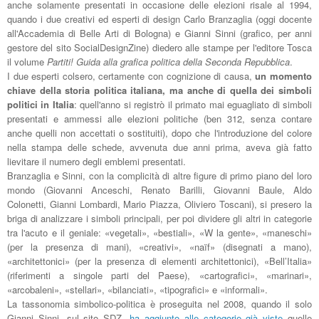
anche solamente presentati in occasione delle elezioni risale al 1994,
quando i due creativi ed esperti di design Carlo Branzaglia (oggi docente
all'Accademia di Belle Arti di Bologna) e Gianni Sinni (grafico, per anni
gestore del sito SocialDesignZine) diedero alle stampe per l'editore Tosca
il volume
Partiti! Guida alla grafica politica della Seconda Repubblica
.
I due esperti colsero, certamente con cognizione di causa,
un momento
chiave della storia politica italiana, ma anche di quella dei simboli
politici in Italia
: quell'anno si registrò il primato mai eguagliato di simboli
presentati e ammessi alle elezioni politiche (ben 312, senza contare
anche quelli non accettati o sostituiti), dopo che l'introduzione del colore
nella stampa delle schede, avvenuta due anni prima, aveva già fatto
lievitare il numero degli emblemi presentati.
Branzaglia e Sinni, con la complicità di altre figure di primo piano del loro
mondo (Giovanni Anceschi, Renato Barilli, Giovanni Baule, Aldo
Colonetti, Gianni Lombardi, Mario Piazza, Oliviero Toscani), si presero la
briga di analizzare i simboli principali, per poi dividere gli altri in categorie
tra l'acuto e il geniale: «vegetali», «bestiali», «W la gente», «maneschi»
(per la presenza di mani), «creativi», «naïf» (disegnati a mano),
«architettonici» (per la presenza di elementi architettonici), «Bell’Italia»
(riferimenti a singole parti del Paese), «cartografici», «marinari»,
«arcobaleni», «stellari», «bilanciati», «tipografici» e «informali».
La tassonomia simbolico-politica è proseguita nel 2008, quando il solo
Gianni Sinni, sul sito SDZ,
ha aggiunto alle categorie già viste
quelle