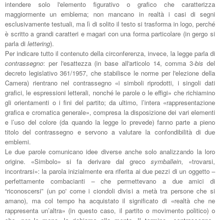
intendere solo l'elemento figurativo o grafico che caratterizza
maggiormente un emblema; non mancano in realtà i casi di segni
esclusivamente testuali, ma lì di solito il
testo si trasforma in logo, perché
è scritto a grandi caratteri e magari con una forma particolare (in gergo si
parla di
lettering
).
Per indicare tutto il contenuto della circonferenza, invece, la legge parla di
contrassegno
: per l'esattezza (in base all'articolo 14, comma 3-
bis
del
decreto legislativo 361/1957, che stabilisce le norme per l'elezione della
Camera) rientrano nel contrassegno «i simboli riprodotti, i singoli dati
grafici, le espressioni letterali, nonché le parole o le effigi» che richiamino
gli orientamenti o i fini del partito; da ultimo, l’intera «rappresentazione
grafica e cromatica generale», compresa la disposizione dei vari elementi
e l’uso del colore (da quando la legge lo prevede) fanno parte a pieno
titolo del contrassegno e servono a valutare la confondibilità di due
emblemi.
Le due parole comunicano idee diverse anche solo analizzando la loro
origine. «Simbolo» si fa derivare dal greco
symballein
, «trovarsi,
incontrarsi»: la parola inizialmente era riferita ai due pezzi di un oggetto –
perfettamente combacianti – che permettevano a due amici di
“riconoscersi” (un po' come i ciondoli divisi a metà tra persone che si
amano), ma col tempo ha acquistato il significato di «realtà che ne
rappresenta un’altra» (in questo caso, il partito o movimento politico) o