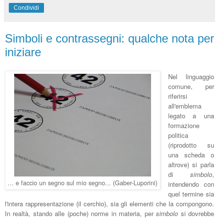
Condividi
Simboli e contrassegni: qualche nota per
iniziare
Nel linguaggio
comune, per
riferirsi
all'emblema
legato a una
formazione
politica
(riprodotto su
una scheda o
altrove) si parla
di
simbolo
,
... e faccio un segno sul mio segno... (Gaber-Luporini)
intendendo con
quel termine sia
l'intera rappresentazione (il cerchio), sia gli elementi che la compongono.
In realtà, stando alle (poche) norme in materia, per
simbolo
si dovrebbe