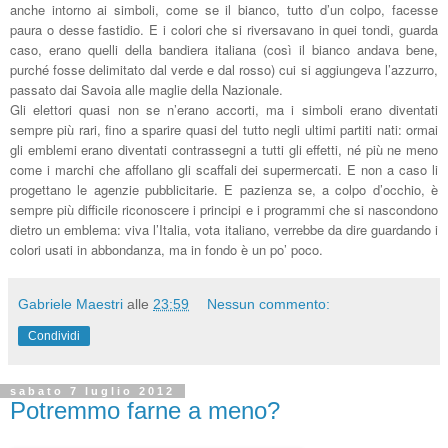
anche intorno ai simboli, come se il bianco, tutto d’un colpo, facesse
paura o desse fastidio. E i colori che si riversavano in quei tondi, guarda
caso, erano quelli della bandiera italiana (così il bianco andava bene,
purché fosse delimitato dal verde e dal rosso) cui si aggiungeva l’azzurro,
passato dai Savoia alle maglie della Nazionale.
Gli elettori quasi non se n’erano accorti, ma i simboli erano diventati
sempre più rari, fino a sparire quasi del tutto negli ultimi partiti nati: ormai
gli emblemi erano diventati contrassegni a tutti gli effetti, né più ne meno
come i marchi che affollano gli scaffali dei supermercati. E non a caso li
progettano le agenzie pubblicitarie. E pazienza se, a colpo d’occhio, è
sempre più difficile riconoscere i principi e i programmi che si nascondono
dietro un emblema: viva l’Italia, vota italiano, verrebbe da dire guardando i
colori usati in abbondanza, ma in fondo è un po’ poco.
Gabriele Maestri
alle
23:59
Nessun commento:
Condividi
sabato 7 luglio 2012
Potremmo farne a meno?