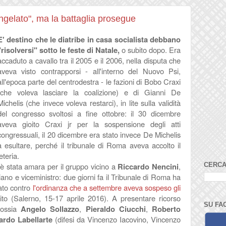
ongelato", ma la battaglia prosegue
E' destino che le diatribe in casa socialista debbano
"risolversi" sotto le feste di Natale,
o subito dopo. Era
accaduto a cavallo tra il 2005 e il 2006, nella disputa che
aveva visto contrapporsi - all'interno del Nuovo Psi,
all'epoca parte del centrodestra - le fazioni di Bobo Craxi
(che voleva lasciare la coalizione) e di Gianni De
Michelis (che invece voleva restarci), in lite sulla validità
del congresso svoltosi a fine ottobre: il 30 dicembre
aveva gioito Craxi jr per la sospensione degli atti
congressuali, il 20 dicembre era stato invece De Michelis
a esultare, perché il tribunale di Roma aveva accolto il
reteria.
CERCA
 è stata amara per il gruppo vicino a
Riccardo Nencini
,
aliano e viceministro: due giorni fa il Tribunale di Roma ha
tato contro
l'ordinanza che a settembre aveva sospeso gli
ito (Salerno, 15-17 aprile 2016). A presentare ricorso
SU FA
, ossia
Angelo Sollazzo
,
Pieraldo Ciucchi
,
Roberto
ardo Labellarte
(difesi da Vincenzo Iacovino, Vincenzo