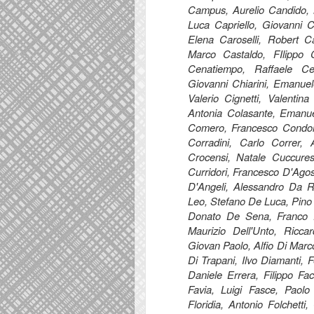
Campus, Aurelio Candido, M
Luca Capriello, Giovanni C
Elena Caroselli, Robert Ca
Marco Castaldo, FIlippo C
Cenatiempo, Raffaele Cer
Giovanni Chiarini, Emanuel
Valerio Cignetti, Valentin
Antonia Colasante, Emanuel
Comero, Francesco Condorel
Corradini, Carlo Correr,
Crocensi, Natale Cuccures
Curridori, Francesco D'Agos
D'Angeli, Alessandro Da Ro
Leo, Stefano De Luca, Pino
Donato De Sena, Franco 
Maurizio Dell'Unto, Ricc
Giovan Paolo, Alfio Di Marc
Di Trapani, Ilvo Diamanti, 
Daniele Errera, Filippo Fac
Favia, Luigi Fasce, Paolo 
Floridia, Antonio Folchetti,