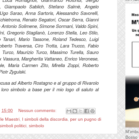
, Giampaolo Sablich, Stefano Salmè, Angelo
Ugo Sarao, Anna Sartoris, Alessandro Savorelli,
chietroma, Renato Segatori, Oscar Serra, Gianni
rlo Antonio Solimene, Simone Sormani, Valdo Spini,
ni, Gregorio Staglianò, Lorenzo Stella, Leo Stilo,
o Tanari, Mario Tassone, Roland Tedesco, Luigi
 Roberto Traversa, Ciro Trotta, Lara Trucco, Fabio
 Turco, Maurizio Turco, Massimo Turella, Sauro
ax Vassura, Margherita Vattaneo, Enrico Veronese,
ale, Maria Carmen Zito, Mirella Zoppi, Roberto
Piotr Zygulski.
 scusa ad Alberto Rostagno e al gruppo di Rivarolo
 loro simbolo a base per il mio logo di saluto al
e
15:00
Nessun commento:
le Maestri
,
I simboli della discordia
,
per un pugno di
simboli politici
,
simbolo
M'imbu
Bosso