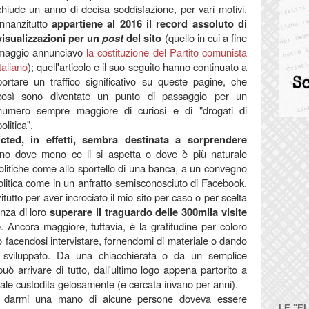
chiude un anno di decisa soddisfazione, per vari motivi.
Innanzitutto
appartiene al 2016 il record assoluto di
visualizzazioni per un
post
del sito
(quello in cui a fine
maggio annunciavo
la costituzione del Partito comunista
italiano
); quell'articolo e il suo seguito hanno continuato a
portare un traffico significativo su queste pagine, che
così sono diventate un punto di passaggio per un
numero sempre maggiore di curiosi e di "drogati di
politica".
icted, in effetti, sembra destinata a sorprendere
ano dove meno ce li si aspetta o dove è più naturale
 politiche come allo sportello di una banca, a un convegno
olitica come in un anfratto semisconosciuto di Facebook.
tutto per aver incrociato il mio sito per caso o per scelta
enza di loro
superare il traguardo delle 300mila visite
e.
Ancora maggiore, tuttavia, è la gratitudine per coloro
o facendosi intervistare, fornendomi di materiale o dando
 sviluppato.
Da una chiacchierata o da un semplice
può arrivare di tutto, dall'ultimo logo appena partorito a
erale custodita gelosamente (e cercata invano per anni).
di darmi una mano di alcune persone doveva essere
LE "E