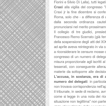
Fiorini e Silvio Di Lalla), tutti leg
Craxi
alla vigilia del congresso "
Craxi jr la fine dicembre si conf
Roma, solo che
- a differenza di
dalla seconda ordinanza caute
pronunciarsi nel merito prossimam
Il collegio di tre giudici, pres
Francesco Remo Scerrato (già ferrat
della sospensione degli atti del 
ad aprile aveva reintegrato in via 
a riconsiderare le censure mosse dai
congresso di un numero di delegati,
misura proporzionale agli iscritti a
tesserati, con conseguente alteraz
materie da sottoporre alle decision
L'accusa, in sostanza, era di 
numero dei delegati
: in partico
non trovava corrispondenza nell'app
Il tribunale, in sede di reclamo, avr
come si legge in una nota dei rico
situazione non legittima" non par