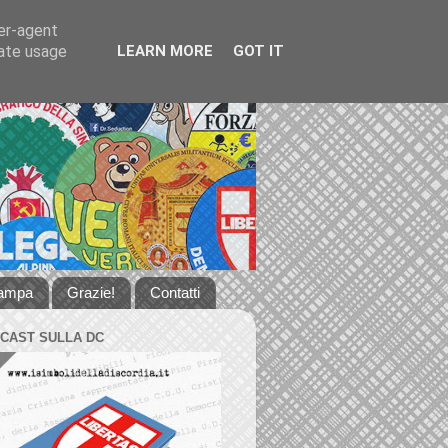
ser-agent
rate usage
LEARN MORE
GOT IT
tampa
Grazie!
Contatti
DCAST SULLA DC