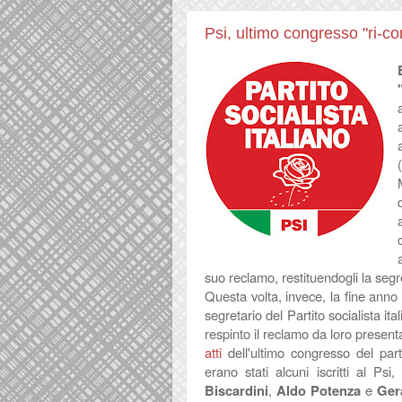
Psi, ultimo congresso "ri-c
suo reclamo, restituendogli la seg
Questa volta, invece, la fine anno
segretario del Partito socialista it
respinto il reclamo da loro presen
atti
dell'ultimo congresso del part
erano stati alcuni iscritti al Psi
Biscardini
,
Aldo Potenza
e
Ger