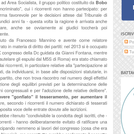
ati ad Area Socialista, il gruppo politico costituito da
Bobo
incriminato", cui i ricorrenti non hanno partecipato: per
erma favorevole per le decisioni attese dal Tribunale di
 undici anni fa - questa volta la ragione è arrivata anche
lare, anche se ovviamente ai giudici toccherà poi
ente.
ISCRIV
ieduto da
Francesco Mannino e avente come relatore
Po
o in materia di diritto dei partiti: nel 2013 si è occupato
XIX congresso della Dc guidata da Gianni Fontana, mentre
Tut
cautelare gli espulsi dal M5S di Roma) era stato chiamato
 ricorrenti, in particolare relative alla "partecipazione al
 da individuarsi, in base alle disposizioni statutarie, in
BATTA
l partito, che non trova riscontro nel numero degli effettivi
ione degli equilibri previsti per la determinazione delle
i congressuali e per l'adozione delle relative delibere".
avere "gonfiato" il tesseramento, per aumentare il
lare, secondo
i ricorrenti il numero dichiarato di tesserati
osita voce delle entrate dovute alle iscrizioni.
ebbe ritenuto "condivisibile la condotta degli iscritti, che -
rrenti - hanno deliberatamente evitato di ratificare una
tecipando nemmeno ai lavori del congresso (cosa che era