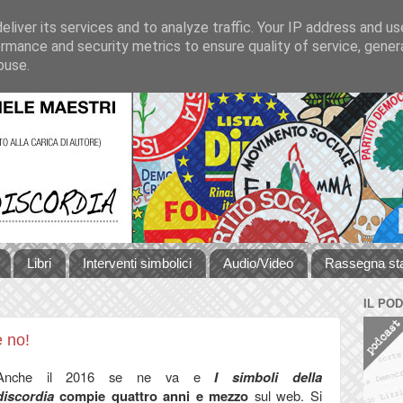
liver its services and to analyze traffic. Your IP address and u
rmance and security metrics to ensure quality of service, gene
buse.
Libri
Interventi simbolici
Audio/Video
Rassegna s
IL PO
e no!
Anche il 2016 se ne va e
I simboli della
discordia
compie quattro anni e mezzo
sul web. Si