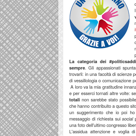
La categoria dei #politicsadd
sempre
. Gli appassionati spunt
trovarli: in una facoltà di scienze
di vessillologia o comunicazione p
A loro va la mia gratitudine innanzi
e per esserci tornati altre volte: s
totali
non sarebbe stato possibil
che hanno contribuito a questo sit
un suggerimento che io poi ho
messaggio di richiesta sui
social
una foto dell'ultimo congresso lib
L'assidua attenzione e voglia 