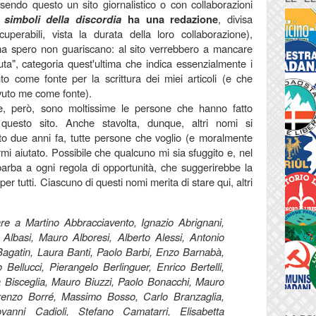
endo questo un sito giornalistico o con collaborazioni
I simboli della discordia
ha una redazione
, divisa
cuperabili, vista la durata della loro collaborazione),
ma spero non guariscano: al sito verrebbero a mancare
puta", categoria quest'ultima che indica essenzialmente i
nto come fonte per la scrittura dei miei articoli (e che
avuto me come fonte).
ne, però, sono moltissime le persone che hanno fatto
questo sito. Anche stavolta, dunque, altri nomi si
to due anni fa, tutte persone che voglio
(e moralmente
mi aiutato. Possibile che qualcuno mi sia sfuggito e, nel
 barba a ogni regola di opportunità, che suggerirebbe la
 per tutti. Ciascuno di questi nomi merita di stare qui, altri
are a Martino Abbracciavento, Ignazio Abrignani,
 Albasi, Mauro Alboresi, Alberto Alessi, Antonio
Bagatin, Laura Banti, Paolo Barbi, Enzo Barnabà,
 Bellucci, Pierangelo Berlinguer, Enrico Bertelli,
la Bisceglia, Mauro Biuzzi, Paolo Bonacchi, Mauro
renzo Borré, Massimo Bosso, Carlo Branzaglia,
anni Cadioli, Stefano Camatarri, Elisabetta