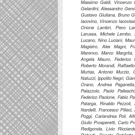
Massimo Galdi, Vincenzo Ga
Gelardini, Alessandro Genov
Gustavo Giuliana, Bruno 
Iacovino, Vincenzo Iacovissi
Orione Lambri, Piero La
Larussa, Michele Lembo, P
Lucano, Nino Luciani, Maur
Magistro, Alex Magni, F
Marenco, Marco Margrita, M
Angela Mauro, Federico 
Roberto Morandi, Raffaello
Murtas, Antonio Murzio, 
Natuzzi, Ippolito Negri, Gian
Orano, Andrea Paganella
Palazzolo, Paolo Pallesc
Federico Paolone, Fabio Par
Patarga, Rinaldo Pezzoli, A
Nardelli, Francesco Pilieci,
Poggi, Carlandrea Poli, Al
Giulio Prosperetti, Carlo 
Redigonda, Livio Ricciarde
Roberti, Donato Robilott