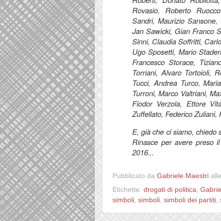
Rovasio, Roberto Ruocco
Sandri, Maurizio Sansone, 
Jan Sawicki, Gian Franco S
Sinni, Claudia Soffritti, Ca
Ugo Sposetti, Mario Staderi
Francesco Storace, Tizian
Torriani, Alvaro Tortoioli,
Tucci, Andrea Turco, Maria
Turroni, Marco Valtriani, M
Fiodor Verzola, Ettore Vit
Zuffellato, Federico Zuliani, 
E, già che ci siamo, chiedo
Rinasce
per avere preso il
2016...
Pubblicato da
Gabriele Maestri
all
Etichette:
drogati di politica
,
Gabrie
simboli
,
simboli
,
simboli dei partiti
,