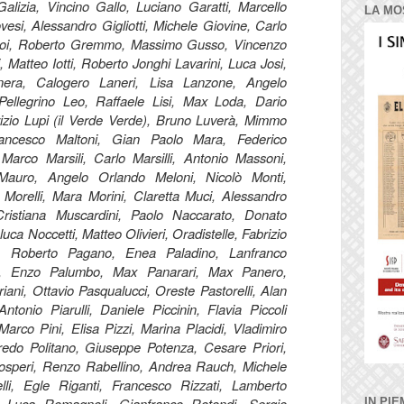
lizia, Vincino Gallo, Luciano Garatti, Marcello
LA MO
esi, Alessandro Gigliotti, Michele Giovine, Carlo
Goi, Roberto Gremmo, Massimo Gusso, Vincenzo
, Matteo Iotti, Roberto Jonghi Lavarini, Luca Josi,
nera, Calogero Laneri, Lisa Lanzone, Angelo
ellegrino Leo, Raffaele Lisi, Max Loda, Dario
izio Lupi (il Verde Verde), Bruno Luverà, Mimmo
rancesco Maltoni, Gian Paolo Mara, Federico
arco Marsili, Carlo Marsilli, Antonio Massoni,
Mauro, Angelo Orlando Meloni, Nicolò Monti,
 Morelli, Mara Morini, Claretta Muci, Alessandro
Cristiana Muscardini, Paolo Naccarato, Donato
luca Noccetti, Matteo Olivieri, Oradistelle, Fabrizio
, Roberto Pagano, Enea Paladino, Lanfranco
hi, Enzo Palumbo, Max Panarari, Max Panero,
iani, Ottavio Pasqualucci, Oreste Pastorelli, Alan
ntonio Piarulli, Daniele Piccinin, Flavia Piccoli
 Marco Pini, Elisa Pizzi, Marina Placidi, Vladimiro
fredo Politano, Giuseppe Potenza, Cesare Priori,
Prosperi, Renzo Rabellino, Andrea Rauch, Michele
lli, Egle Riganti, Francesco Rizzati, Lamberto
a, Luca Romagnoli, Gianfranco Rotondi, Sergio
IN PIE