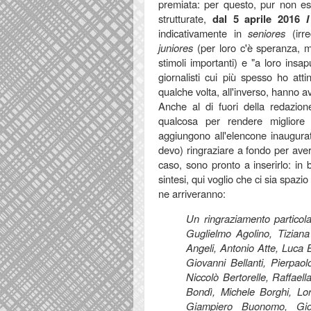
premiata: per questo, pur non ess
strutturate,
dal 5 aprile 2016
indicativamente in
seniores
(irre
juniores
(per loro c'è speranza, 
stimoli importanti) e "a loro insa
giornalisti cui più spesso ho
atti
qualche volta, all'inverso, hanno 
Anche al di fuori della redazio
qualcosa per rendere migliore 
aggiungono all'elencone inaugura
devo) ringraziare a fondo per aver
caso, sono pronto a inserirlo: in
sintesi, qui voglio che ci sia spazio
ne arriveranno
:
Un ringraziamento particol
Guglielmo Agolino, Tiziana
Angeli, Antonio Atte, Luca 
Giovanni Bellanti, Pierpaolo
Niccolò Bertorelle, Raffael
Bondì, Michele Borghi, Lo
Giampiero Buonomo, Giov