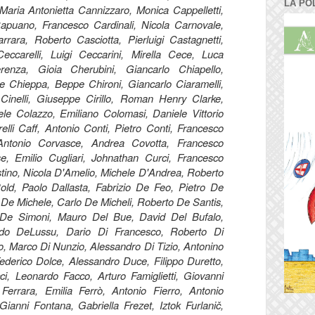
LA PO
aria Antonietta Cannizzaro, Monica Cappelletti,
apuano, Francesco Cardinali, Nicola Carnovale,
rrara, Roberto Casciotta, Pierluigi Castagnetti,
eccarelli, Luigi Ceccarini, Mirella Cece, Luca
enza, Gioia Cherubini, Giancarlo Chiapello,
e Chieppa, Beppe Chironi, Giancarlo Ciaramelli,
a Cinelli, Giuseppe Cirillo, Roman Henry Clarke,
e Colazzo, Emiliano Colomasi, Daniele Vittorio
li Caff, Antonio Conti, Pietro Conti, Francesco
 Antonio Corvasce, Andrea Covotta, Francesco
e, Emilio Cugliari, Johnathan Curci, Francesco
tino, Nicola D'Amelio, Michele D'Andrea, Roberto
ld, Paolo Dallasta, Fabrizio De Feo, Pietro De
 De Michele,
Carlo De Micheli,
Roberto De Santis,
De Simoni, Mauro Del Bue, David Del Bufalo,
ardo DeLussu, Dario Di Francesco, Roberto Di
o, Marco Di Nunzio, Alessandro Di Tizio, Antonino
Federico Dolce, Alessandro Duce, Filippo Duretto,
ci, Leonardo Facco, Arturo Famiglietti, Giovanni
Ferrara, Emilia Ferrò, Antonio Fierro, Antonio
 Gianni Fontana, Gabriella Frezet, Iztok Furlanič,