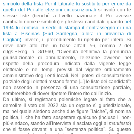
simbolo della lista Per il Litorale fu sostituito per errore da
quello del Pci alle elezioni circoscrizionali
si rivotò con le
stesse liste (benché a livello nazionale il Pci avesse
cambiato nome e simbolo) e gli stessi candidati; quando
nel
1994 fu confuso in sede di stampa il contrassegno di una
lista a Piscinas (Sud Sardegna, allora in provincia di
Cagliari)
, invece, il procedimento fu ripetuto per intero. Si
deve dare atto che, in base all'art. 56, comma 2 del
d.lgs.P.Reg. n. 3/1960, "Divenuta definitiva la pronuncia
giurisdizionale di annullamento, l'elezione avviene nel
rispetto della procedura indicata dalla vigente legge
elettorale e nei tempi previsti dal vigente ordinamento
amministrativo degli enti locali. Nell'ipotesi di consultazione
parziale degli elettori restano ferme [...] le liste dei candidati":
non essendo in presenza di una consultazione parziale,
sembrerebbe di dover ripetere l'intero rito dall'inizio.
Da ultimo, si registrano polemiche legate al fatto che a
demolire il voto del 2022 sia un organo sì giurisdizionale,
ma nel quale siedono anche due figure "laiche", di nomina
politica, il che ha fatto sospettare qualcuno (incluso il non-
più-sindaco, stando all'intervista rilasciata oggi al
manifesto
)
che si fosse davanti a una "sentenza politica". Su questo