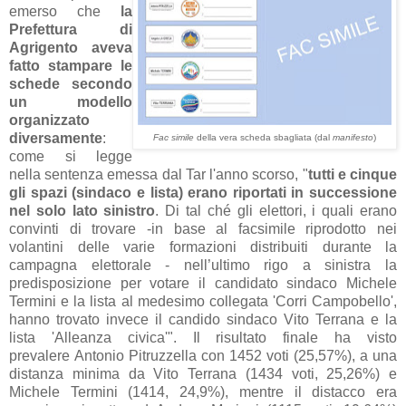
emerso che
la
Prefettura di
Agrigento aveva
fatto stampare le
schede secondo
un modello
organizzato
diversamente
:
Fac simile
della vera scheda sbagliata (dal
manifesto
)
come si legge
nella sentenza emessa dal Tar l'anno scorso, "
tutti e cinque
gli spazi (sindaco e lista) erano riportati in successione
nel solo lato sinistro
. Di tal ché gli elettori, i quali erano
convinti di trovare -in base al facsimile riprodotto nei
volantini delle varie formazioni distribuiti durante la
campagna elettorale - nell’ultimo rigo a sinistra la
predisposizione per votare il candidato sindaco Michele
Termini e la lista al medesimo collegata 'Corri Campobello',
hanno trovato invece il candido sindaco Vito Terrana e la
lista 'Alleanza civica'". Il risultato finale ha visto
prevalere Antonio Pitruzzella con 1452 voti (25,57%), a una
distanza minima da Vito Terrana (1434 voti, 25,26%) e
Michele Termini (1414, 24,9%), mentre il distacco era