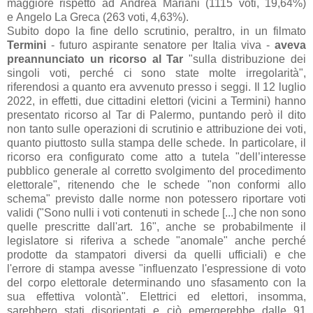
maggiore rispetto ad Andrea Mariani (1115 voti, 19,64%)
e Angelo La Greca (263 voti, 4,63%).
Subito dopo la fine dello scrutinio, peraltro, in un filmato
Termini
- futuro aspirante senatore per Italia viva -
aveva
preannunciato un ricorso al Tar
"sulla distribuzione dei
singoli voti, perché ci sono state molte irregolarità",
riferendosi a quanto era avvenuto presso i seggi. Il 12 luglio
2022, in effetti, due cittadini elettori (vicini a Termini) hanno
presentato ricorso al Tar di Palermo, puntando però il dito
non tanto sulle operazioni di scrutinio e attribuzione dei voti,
quanto piuttosto sulla stampa delle schede. In particolare, il
ricorso era configurato come atto a tutela "dell’interesse
pubblico generale al corretto svolgimento del procedimento
elettorale", ritenendo che le schede "non conformi allo
schema" previsto dalle norme non potessero riportare voti
validi ("Sono nulli i voti contenuti in schede [...] che non sono
quelle prescritte dall'art. 16", anche se probabilmente il
legislatore si riferiva a schede "anomale" anche perché
prodotte da stampatori diversi da quelli ufficiali) e che
l'errore di stampa avesse "influenzato l'espressione di voto
del corpo elettorale determinando uno sfasamento con la
sua effettiva volontà". Elettrici ed elettori, insomma,
sarebbero stati disorientati e ciò emergerebbe dalle 91