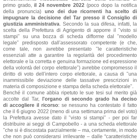
primo grado,
il 24 novembre 2022
(poco dopo la notifica
della pronuncia)
uno dei due ricorrenti ha scelto di
impugnare la decisione del Tar presso il Consiglio di
giustizia amministrativa
. Secondo la sua difesa, infatti, la
scelta della Prefettura di Agrigento di apporre il "visto si
stampi" su una bozza di scheda difforme dal "modello
legale" predisposto dall'assessorato competente (e che,
come tale, non avrebbe presentato "le caratteristiche
essenziali atte a garantire la regolarità del procedimento
elettorale e la corretta e genuina formazione ed espressione
della volontà del corpo elettorale") avrebbe compromesso il
diritto di voto dell'intero corpo elettorale, a causa di "una
inammissibile deviazione delle tassative prescrizioni in
materia di composizione e stampa della scheda elettorale".
Benché il comune abbia ripetuto le sue tesi sul merito già
accolte dal Tar,
l'organo di secondo grado ha deciso
di accogliere il ricorso
: se nessuno ha contestato il fatto
che il 6 giugno 2022 (meno di una settimana prima del voto)
la Prefettura avesse dato il "visto si stampi" - per poi far
distribuire ai seggi di Campobello - a una scheda elettorale
"che si è discostata parzialmente – ma, certamente, in modo
che non può considerarsi irrilevante – dalle “caratteristiche