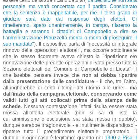
essere certo della sua ricandidatura (
"La decisione non sarà
personale, ma verrà concertata con il partito. Considerato
che la sentenza è inappellabile, per me il terzo grado di
giudizio sarà dato dal responso degli elettori. Ci
rimetteremo, spero unanimemente, in campo, rifaremo la
battaglia e saranno i cittadini di Campobello a dire se
l'amministrazione Pitruzzella merita o meno di proseguire il
suo mandato"
). Il dispositivo parla di "necessità di integrale
rinnovo delle operazioni elettorali", ma occorre sottolineare
che lo stesso ricorrente aveva chiesto la "ripetizione e/o
rinnovazione delle predette operazioni di voto presso tutte la
Sezione elettorali del Comune di Campobello di Licata", il
che farebbe pensare invece che
non si debba ripartire
dalla presentazione delle candidature
- il che, tra l'altro,
allungherebbe di certo i tempi del ritorno alle urne -
ma
dall'inizio della campagna elettorale, conservando come
validi tutti gli atti collocati prima della stampa delle
schede
. Nessuna contestazione infatti risulta essere stata
mossa all'offerta elettorale (non si sa di liste la
cui ammissione o esclusione sia stata messa in dubbio),
dunque sarebbe irragionevole - e inutilmente dispendioso -
ripetere tutto il procedimento elettorale preparatorio. Il
dubbio in ogni caso è legittimo: quando nel
1990 a Pisa il