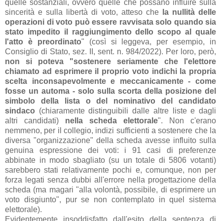
quelle sostanziali, ovvero quelle che possano influire sulla
sincerità e sulla libertà di voto, atteso che
la nullità delle
operazioni di voto può essere ravvisata solo quando sia
stato impedito il raggiungimento dello scopo al quale
l'atto è preordinato
" (così si leggeva, per esempio, in
Consiglio di Stato, sez. II, sent. n. 984/2022). Per loro, però,
non si poteva "sostenere seriamente che l'elettore
chiamato ad esprimere il proprio voto indichi la propria
scelta inconsapevolmente e meccanicamente - come
fosse un automa - solo sulla scorta della posizione del
simbolo della lista o del nominativo del candidato
sindaco
(chiaramente distinguibili dalle altre liste e dagli
altri candidati)
nella scheda elettorale
". Non c'erano
nemmeno, per il collegio, indizi sufficienti a sostenere che la
diversa "organizzazione" della scheda avesse influito sulla
genuina espressione dei voti: i 91 casi di preferenze
abbinate in modo sbagliato (su un totale di 5806 votanti)
sarebbero stati relativamente pochi e, comunque, non per
forza legati senza dubbi all'errore nella progettazione della
scheda (ma magari "alla volontà, possibile, di esprimere un
voto disgiunto", pur se non contemplato in quel sistema
elettorale).
Evidentemente insoddisfatto dall'esito della sentenza di