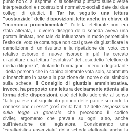
punto non ci si esprime; ci si sofferma piuttosto sulle diverse
interpretazioni e ricostruzioni normativo-sociali date dai due
collegi di giudici.
Il Tar ha seguito una lettura
"sostanziale" delle disposizioni, lette anche in chiave di
"economia procedimentale"
: l'offerta elettorale non era
stata alterata, il diverso disegno della scheda aveva una
portata limitata, non tale da influenzare in modo percettibile
l'esito del voto (e comunque non così grave da giustificare la
demolizione di un risultato e la ripetizione del voto, con
relativo esborso di nuove risorse); in più, ha cercato
di adottare una lettura "evolutiva" del cosiddetto "elettore di
media diligenza", rifiutando l'immagine - ritenuta degradante
- della persona che in cabina elettorale vota solo, soprattutto
o innanzitutto in base alla posizione del nome o del simbolo
sulla scheda.
Il Consiglio di giustizia amministrativa,
invece, ha proposto una lettura decisamente attenta alla
forma delle disposizioni
, cioè del tutto aderente al senso
"fatto palese dal significato proprio delle parole secondo la
connessione di esse" (così recita l'art. 12 delle
Disposizioni
sulla legge in generale
, che precedono il codice
civile), argomento che prevale su ogni altro, anche
sull'intenzione del legislatore. Considerando una
"caratteristica essenziale" della scheda elettorale anche la