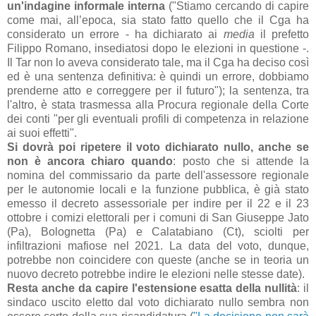
un'indagine informale interna
("Stiamo cercando di capire
come mai, all’epoca, sia stato fatto quello che il Cga ha
considerato un errore - ha dichiarato ai
media
il prefetto
Filippo Romano, insediatosi dopo le elezioni in questione -.
Il Tar non lo aveva considerato tale, ma il Cga ha deciso così
ed è una sentenza definitiva: è quindi un errore, dobbiamo
prenderne atto e correggere per il futuro"); la sentenza, tra
l'altro, è stata trasmessa alla Procura regionale della Corte
dei conti "per gli eventuali profili di competenza in relazione
ai suoi effetti".
Si dovrà poi ripetere il voto dichiarato nullo, anche se
non è ancora chiaro quando
: posto che si attende la
nomina del commissario da parte dell'assessore regionale
per le autonomie locali e la funzione pubblica, è già stato
emesso il decreto assessoriale per indire per il 22 e il 23
ottobre i comizi elettorali per i comuni di San Giuseppe Jato
(Pa), Bolognetta (Pa) e Calatabiano (Ct), sciolti per
infiltrazioni mafiose nel 2021. La data del voto, dunque,
potrebbe non coincidere con queste (anche se in teoria un
nuovo decreto potrebbe indire le elezioni nelle stesse date).
Resta anche da capire l'estensione esatta della nullità
: il
sindaco uscito eletto dal voto dichiarato nullo sembra non