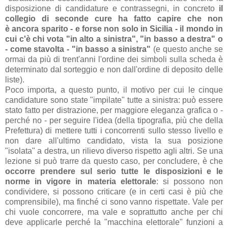
disposizione di candidature e contrassegni, in concreto
il
collegio di seconde cure ha fatto capire che non
è ancora sparito - e forse non solo in Sicilia - il mondo in
cui c'è chi vota "in alto a sinistra", "in basso a destra" o
- come stavolta - "in basso a sinistra"
(e questo anche se
ormai da più di trent'anni l'ordine dei simboli sulla scheda è
determinato dal sorteggio e non dall'ordine di deposito delle
liste).
Poco importa, a questo punto, il motivo per cui le cinque
candidature sono state "impilate" tutte a sinistra: può essere
stato fatto per distrazione, per maggiore eleganza grafica o -
perché no - per seguire l'idea (della tipografia, più che della
Prefettura) di mettere tutti i concorrenti sullo stesso livello e
non dare all'ultimo candidato, vista la sua posizione
"isolata" a destra, un rilievo diverso rispetto agli altri. Se una
lezione si può trarre da questo caso, per concludere, è che
occorre prendere sul serio tutte le disposizioni e le
norme in vigore
in materia elettorale
: si possono non
condividere, si possono criticare (e in certi casi è più che
comprensibile), ma finché ci sono vanno rispettate. Vale per
chi vuole concorrere, ma vale e soprattutto anche per chi
deve applicarle perché la "macchina elettorale" funzioni a