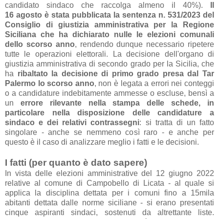
candidato sindaco che raccolga almeno il 40%).
Il
16 agosto è stata pubblicata la sentenza n. 531/2023 del
Consiglio di giustizia amministrativa per la Regione
Siciliana che ha dichiarato nulle le elezioni comunali
dello scorso anno
, rendendo dunque necessario ripetere
tutte le operazioni elettorali. La decisione dell'organo di
giustizia amministrativa di secondo grado per la Sicilia, che
ha
ribaltato la decisione di primo grado presa dal Tar
Palermo lo scorso anno
, non è legata a errori nei conteggi
o a candidature indebitamente ammesse o escluse, bensì a
un
errore rilevante nella stampa delle schede, in
particolare nella disposizione delle candidature a
sindaco e dei relativi contrassegni
: si tratta di un fatto
singolare - anche se nemmeno così raro - e anche per
questo è il caso di analizzare meglio i fatti e le decisioni.
I fatti (per quanto è dato sapere)
In vista delle elezioni amministrative del 12 giugno 2022
relative al comune di Campobello di Licata - al quale si
applica la disciplina dettata per i comuni fino a 15mila
abitanti dettata dalle norme siciliane - si erano presentati
cinque aspiranti sindaci, sostenuti da altrettante liste.