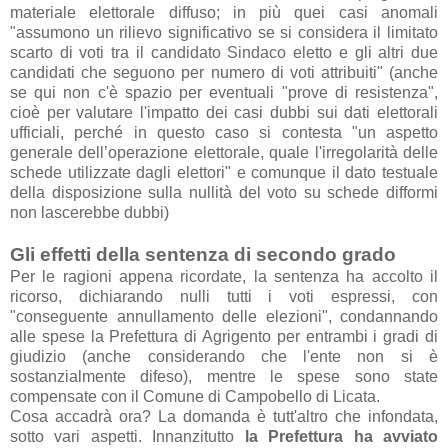
materiale elettorale diffuso; in più quei casi anomali
"assumono un rilievo significativo se si considera il limitato
scarto di voti tra il candidato Sindaco eletto e gli altri due
candidati che seguono per numero di voti attribuiti" (anche
se qui non c'è spazio per eventuali "prove di resistenza",
cioè per valutare l'impatto dei casi dubbi sui dati elettorali
ufficiali, perché in questo caso si contesta "un aspetto
generale dell’operazione elettorale, quale l'irregolarità delle
schede utilizzate dagli elettori" e comunque il dato testuale
della disposizione sulla nullità del voto su schede difformi
non lascerebbe dubbi)
Gli effetti della sentenza di secondo grado
Per le ragioni appena ricordate, la sentenza ha accolto il
ricorso, dichiarando nulli tutti i voti espressi, con
"conseguente annullamento delle elezioni", condannando
alle spese la Prefettura di Agrigento per entrambi i gradi di
giudizio (anche considerando che l'ente non si è
sostanzialmente difeso), mentre le spese sono state
compensate con il Comune di Campobello di Licata.
Cosa accadrà ora? La domanda è tutt'altro che infondata,
sotto vari aspetti. Innanzitutto
la Prefettura ha avviato