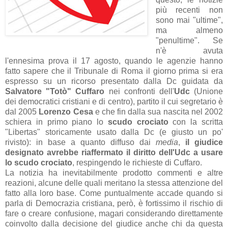
più recenti non
sono mai "ultime",
ma almeno
"penultime". Se
n'è avuta
l'ennesima prova il 17 agosto, quando le agenzie hanno
fatto sapere che il Tribunale di Roma il giorno prima si era
espresso su un ricorso presentato dalla Dc guidata da
Salvatore "Totò" Cuffaro
nei confronti dell'
Udc
(Unione
dei democratici cristiani e di centro), partito il cui segretario è
dal 2005
Lorenzo Cesa
e che fin dalla sua nascita nel 2002
schiera in primo piano lo
scudo crociato
con la scritta
"Libertas" storicamente usato dalla Dc (e giusto un po'
rivisto): in base a quanto diffuso dai
media
,
il giudice
designato avrebbe riaffermato il diritto dell'Udc a usare
lo scudo crociato
, respingendo le richieste di Cuffaro.
La notizia ha inevitabilmente prodotto commenti e altre
reazioni, alcune delle quali meritano la stessa attenzione del
fatto alla loro base. Come puntualmente accade quando si
parla di Democrazia cristiana, però, è fortissimo il rischio di
fare o creare confusione, magari considerando direttamente
coinvolto dalla decisione del giudice anche chi da questa