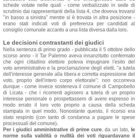
schede votate nelle quali - come verbalizzato in sede di
scrutinio dai rappresentanti della lista 4, che doveva trovarsi
"in basso a sinistra" mentre si è trovata in altra posizione -
erano stati indicati voti di preferenza per candidati al
consiglio comunale accanto a una lista diversa dalla loro.
Le decisioni contrastanti dei giudici
Nella sentenza di primo grado - pubblicata il 5 ottobre dello
scorso anno - il Tar Palermo aveva innanzitutto confermato
che ogni cittadino elettore poteva impugnare l'esito del
voto amministrativo e la proclamazione degli eletti, "a tutela
dell'interesse generale alla libera e corretta espressione del
voto, proprio dell'intero corpo elettorale": non occorreva
dunque - come invece sosteneva il comune di Campobello
di Licata - che i ricorrenti agissero a tutela di un proprio
interesse personale o prospettassero di avere espresso in
modo errato il loro voto proprio a causa della scheda
stampata in quel modo. Nonostante questo, il ricorso era
stato respinto (con tanto di condanna a pagare le spese
processuali del comune).
Per i giudici amministrative di prime cure
, da un lato,
le
norme sulla validità o nullità dei voti riguardavano il