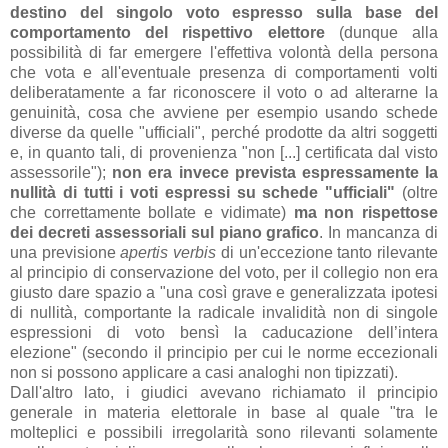
destino del singolo voto espresso sulla base del
comportamento del rispettivo elettore
(dunque alla
possibilità di far emergere l'effettiva volontà della persona
che vota e all'eventuale presenza di comportamenti volti
deliberatamente a far riconoscere il voto o ad alterarne la
genuinità, cosa che avviene per esempio usando schede
diverse da quelle "ufficiali", perché prodotte da altri soggetti
e, in quanto tali, di provenienza "non [...] certificata dal visto
assessorile");
non era invece prevista espressamente la
nullità di tutti i voti espressi su schede "ufficiali"
(oltre
che correttamente bollate e vidimate)
ma non rispettose
dei decreti assessoriali sul piano grafico
. In mancanza di
una previsione
apertis verbis
di un'eccezione tanto rilevante
al principio di conservazione del voto, per il collegio non era
giusto dare spazio a "una così grave e generalizzata ipotesi
di nullità, comportante la radicale invalidità non di singole
espressioni di voto bensì la caducazione dell’intera
elezione" (secondo il principio per cui le norme eccezionali
non si possono applicare a casi analoghi non tipizzati).
Dall'altro lato, i giudici avevano richiamato il principio
generale in materia elettorale in base al quale "tra le
molteplici e possibili irregolarità sono rilevanti solamente