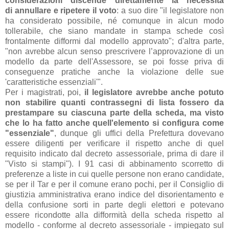
considerazioni discende direttamente la necessità
di annullare e ripetere il voto
: a suo dire "il legislatore non
ha considerato possibile, né comunque in alcun modo
tollerabile, che siano mandate in stampa schede così
frontalmente difformi dal modello approvato"; d'altra parte,
"non avrebbe alcun senso prescrivere l’approvazione di un
modello da parte dell'Assessore, se poi fosse priva di
conseguenze pratiche anche la violazione delle sue
'caratteristiche essenziali'".
Per i magistrati, poi,
il legislatore avrebbe anche potuto
non stabilire quanti contrassegni di lista fossero da
prestampare su ciascuna parte della scheda, ma visto
che lo ha fatto anche quell'elemento si configura come
"essenziale"
, dunque gli uffici della Prefettura dovevano
essere diligenti per verificare il rispetto anche di quel
requisito indicato dal decreto assessoriale, prima di dare il
"Visto si stampi"). I 91 casi di abbinamento scorretto di
preferenze a liste in cui quelle persone non erano candidate,
se per il Tar e per il comune erano pochi, per il Consiglio di
giustizia amministrativa erano indice del disorientamento e
della confusione sorti in parte degli elettori e potevano
essere ricondotte alla difformità della scheda rispetto al
modello - conforme al decreto assessoriale - impiegato sul