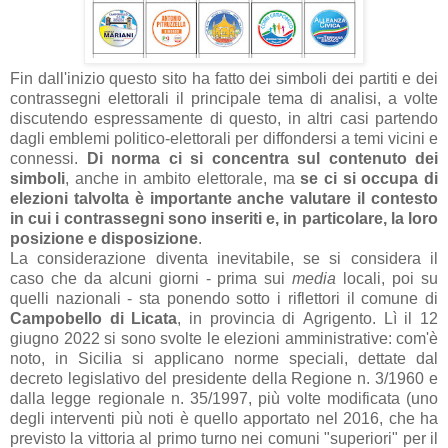
Fin dall'inizio questo sito ha fatto dei simboli dei partiti e dei
contrassegni elettorali il principale tema di analisi, a volte
discutendo espressamente di questo, in altri casi partendo
dagli emblemi politico-elettorali per diffondersi a temi vicini e
connessi.
Di norma ci si concentra sul contenuto dei
simboli
, anche in ambito elettorale, ma
se ci si occupa di
elezioni talvolta è importante anche valutare il contesto
in cui i contrassegni sono inseriti e, in particolare, la loro
posizione e disposizione
.
La considerazione diventa inevitabile, se si considera il
caso che da alcuni giorni - prima sui
media
locali, poi su
quelli nazionali - sta ponendo sotto i riflettori il comune di
Campobello di Licata
, in provincia di Agrigento. Lì il 12
giugno 2022 si sono svolte le elezioni amministrative: com'è
noto, in Sicilia si applicano norme speciali, dettate dal
decreto legislativo del presidente della Regione n. 3/1960 e
dalla legge regionale n. 35/1997, più volte modificata (uno
degli interventi più noti è quello apportato nel 2016, che ha
previsto la vittoria al primo turno nei comuni "superiori" per il