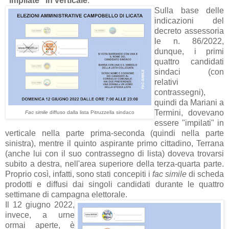
"impilate" in verticale
.
Sulla base delle
indicazioni del
decreto assessoria
le n. 86/2022,
dunque, i primi
quattro candidati
sindaci (con
relativi
contrassegni),
quindi da Mariani a
Termini, dovevano
Fac simile
diffuso dalla lista Pitruzzella sindaco
essere "impilati" in
verticale nella parte prima-seconda (quindi nella parte
sinistra), mentre il quinto aspirante primo cittadino, Terrana
(anche lui con il suo contrassegno di lista) doveva trovarsi
subito a destra, nell'area superiore della terza-quarta parte.
Proprio così, infatti, sono stati concepiti i
fac simile
di scheda
prodotti e diffusi dai singoli candidati durante le quattro
settimane di campagna elettorale.
Il 12 giugno 2022,
invece, a urne
ormai aperte, è