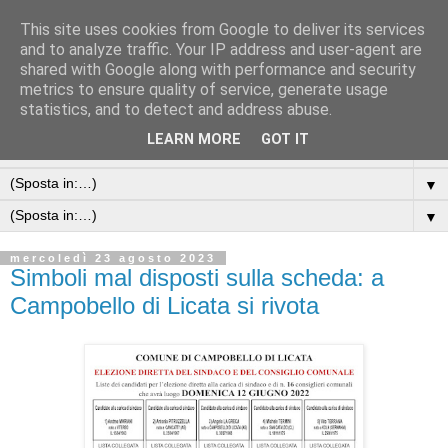
This site uses cookies from Google to deliver its services
and to analyze traffic. Your IP address and user-agent are
shared with Google along with performance and security
metrics to ensure quality of service, generate usage
statistics, and to detect and address abuse.
LEARN MORE
GOT IT
▼
▼
▼
mercoledì 23 agosto 2023
Simboli mal disposti sulla scheda: a
Campobello di Licata si rivota