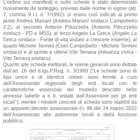
L'ordine sui manifesti e sulle schede è stato determinato
ovviamente da sorteggio, previsto dalle norme in vigore (art.
7, comma 9 l.r. n. 7/1992): si erano così indicati al primo
posto Andrea Mariani (Andrea Mariani sindaco Campobello
2.2), al secondo Antonio Pitruzzella (Antonio Pitruzzella
sindaco - PD e M5S), al terzo Angelo La Greca (Angelo La
Greca sindaco - Fonte di vita aiutalo a crescere insieme), al
quarto Michele Termini (Corri Campobello - Michele Termini
sindaco) e al quinto e ultimo Vito Terrana (Alleanza civica -
Vito Terrana sindaco).
Quanto alle schede elettorali, le norme generali sono dettate
dall'art. 16 del d.lgs.P.Reg. n. 3/1960 ("Le schede sono di
tipo unico e di identico colore; sono fornite a cura
dell'Assessorato regionale degli enti locali con le
caratteristiche essenziali del modello descritto nelle
annesse tabelle a e b, vistate dall'Assessore per gli enti
locali"), mentre i modelli concreti di scheda sono stabiliti da
un apposito decreto assessoriale (n. 86 del 24 marzo 2022
dell'Assessorato alle autonomie locali e della funzione
pubblica.