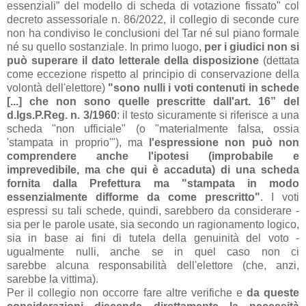
essenziali” del modello di scheda di votazione fissato" col
decreto assessoriale n. 86/2022, il collegio di seconde cure
non ha condiviso le conclusioni del Tar né sul piano formale
né su quello sostanziale. In primo luogo,
per i giudici non si
può superare il dato letterale della disposizione
(dettata
come eccezione rispetto al principio di conservazione della
volontà dell'elettore)
"sono nulli i voti contenuti in schede
[...] che non sono quelle prescritte dall'art. 16” del
d.lgs.P.Reg. n. 3/1960
: il testo sicuramente si riferisce a una
scheda "non ufficiale" (o "materialmente falsa, ossia
'stampata in proprio'"), ma
l'espressione non può non
comprendere anche l'ipotesi (improbabile e
imprevedibile, ma che qui è accaduta) di una scheda
fornita dalla Prefettura ma "stampata in modo
essenzialmente difforme da come prescritto"
. I voti
espressi su tali schede, quindi, sarebbero da considerare -
sia per le parole usate, sia secondo un ragionamento logico,
sia in base ai fini di tutela della genuinità del voto -
ugualmente nulli, anche se in quel caso non ci
sarebbe alcuna responsabilità dell'elettore (che, anzi,
sarebbe la vittima).
Per il collegio non occorre fare altre verifiche e
da queste