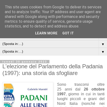
This site uses cookies from Google to deliver its services
and to analyze traffic. Your IP address and user-agent are
shared with Google along with performance and security
metrics to ensure quality of service, generate usage
statistics, and to detect and address abuse.
LEARN MORE
GOT IT
▼
▼
▼
lunedì 30 gennaio 2023
L'elezione del Parlamento della Padania
(1997): una storia da sfogliare
Sono tr
ascorsi oltre
25
anni
d
al
26 ottobre
1997
, giorno in cui in t
anti
luoghi piccoli e gr
ani de
l
Nord Italia (nonché nei