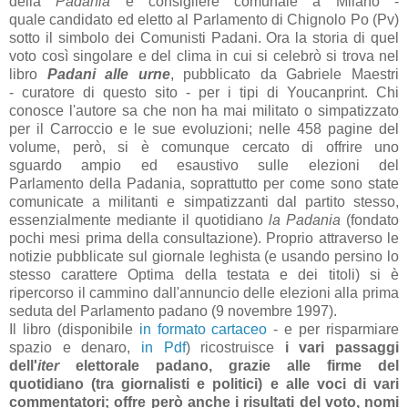
della
Padania
e consigliere comunale
a
Milano -
qu
ale
candidato ed eletto
al P
arl
amento di Chignolo Po (Pv)
sotto il simbolo dei
Comunisti Padani. Or
a l
a stori
a di quel
voto così singol
are e del clim
a in cui si celebrò si trov
a nel
libro
P
ad
ani
alle urne
, pubblic
ato d
a G
abriele M
aestri
-
cur
atore di questo sito - per i tipi di Youc
anprint. Chi
conosce l'
autore s
a che non h
a m
ai milit
ato o simp
atizz
ato
per il C
arroccio e le sue evoluzioni; nelle 458 p
agine del
volume, però, si è comunque cerc
ato di offrire
uno
sgu
ardo
ampio ed esaustivo sulle elezioni del
Parlamento
della Padania, sopr
attutto
per come sono state
comunicate
a milit
anti e simp
atizz
anti
dal partito stesso,
essenzialmente
mediante il quotidiano
la Padania
(fondato
pochi
mesi prima della consultazione). Proprio
attr
averso le
notizie pubblic
ate sul giorn
ale leghist
a (e us
ando persino lo
stesso c
ar
attere Optim
a dell
a test
at
a e dei titoli) si è
ripercorso il c
ammino
d
all'
annuncio delle elezioni
all
a prim
a
sedut
a del P
arl
amento p
ad
ano
(9 novembre 1997).
Il libro (disponibile
in form
ato c
art
aceo
- e per risp
armi
are
sp
azio e den
aro,
in Pdf
) ricostruisce
i v
ari p
ass
aggi
dell'
iter
elettor
ale p
ad
ano, gr
azie
alle firme del
quotidi
ano (tr
a giorn
alisti e politici) e
alle voci di v
ari
comment
atori; offre però
anche i risult
ati del voto,
nomi