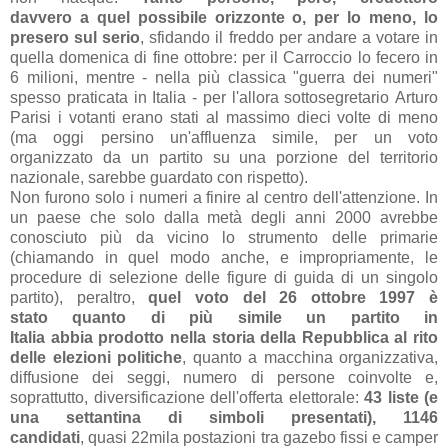
d
avvero
a
quel possibile orizzonte o, per lo meno, lo
presero sul serio
, sfid
ando il freddo per
and
are
a vot
are in
quell
a domenic
a di fine ottobre: per il C
arroccio lo fecero in
6 milioni, mentre - nell
a più cl
assic
a "guerr
a dei numeri"
spesso pr
atic
at
a in It
ali
a - per l'
allor
a sottosegret
ario
Arturo
P
arisi i vot
anti er
ano st
ati
al m
assimo dieci volte di meno
(m
a oggi persino un'
affluenz
a simile, per un voto
org
anizz
ato d
a un p
artito su un
a porzione del territorio
n
azion
ale, s
arebbe gu
ard
ato con rispetto
).
Non furono solo i numeri
a finire
al centro dell'
attenzione.
In
un paese che solo dalla metà degli anni 2000 avrebbe
conosciuto più da vicino lo strumento delle primarie
(chiamando in quel modo anche, e impropriamente, le
procedure di selezione delle figure di guida di un singolo
partito)
, peraltro,
quel voto del 26 ottobre 1997 è
stato
quanto di più simile un partito in
Itali
a
abbia
prodotto nella storia della Repubblica al rito
delle elezioni politiche
, quanto a macchina
organizzativa,
diffusione dei seggi, numero di persone coinvolte e,
soprattutto, diversificazione dell'offerta elettorale:
43
liste (e
una settantina di simboli presentati), 1146
candidati
,
quasi 22mila postazioni tr
a g
azebo fissi e c
amper