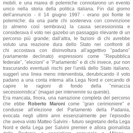
mobili.
e una marea di polemiche connotarono un
evento
unico nella storia della politica italiana. Fin d
al giorno
dell'
annuncio - il 14 giugno 1997 - er
ano poi fiorite le
polemiche: d
a un
a p
arte
chi sostenev
a con convinzione
(o
almeno così sembr
av
a
) l
a c
aus
a secessionist
a e
consider
av
a il voto nei g
azebo un p
ass
aggio rilev
ante di un
percorso più gr
ande; d
all'
altr
a, le f
azioni di
chi
avrebbe
voluto un
a re
azione dur
a dello St
ato nei confronti di
chi
accost
av
a
con disinvoltur
a
all'
aggettivo "p
ad
ano"
(v
ari
amente declin
ato)
espressioni
come "Repubblic
a
feder
ale", "elezioni" e "P
arl
amento" e di chi invece, pur non
tr
ascur
ando eventu
ali rischi per l'unità dello St
ato it
ali
ano,
suggerì un
a line
a meno interventist
a, derubric
ando il voto
p
ad
ano
a un
a cont
a intern
a
all
a Leg
a Nord e
cerc
ando di
c
apire le r
agioni di fondo dell
a "min
acci
a
secessionistic
a"
(m
ag
ari per
intervenire su queste).
Er
a m
anc
at
a, finor
a, un
a n
arr
azione complet
a
del percorso
che ebbe
Roberto M
aroni
come "gr
an cerimoniere" e
condusse
all'elezione del P
arl
amento dell
a
Padania,
evoc
at
a negli ultimi
anni essenzi
almente per l'episodio
che
avev
a visto
Matteo Salvini - futuro segret
ario dell
a Leg
a
Nord e dell
a Leg
a per S
alvini premier e
allora giornalista