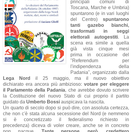
princip
ali comuni di
Tosc
an
a, M
arche e Umbri
a)
spunt
arono
(e in vari luoghi
del Centro)
spuntarono
t
anti
gazebo bi
anchi,
tr
asform
ati in seggi
elettor
ali
autogestiti
. L
a
scen
a er
a simile
a quell
a
già
vist
a cinque mesi
prim
a
in occ
asione del
"Referendum per
l'indipendenz
a dell
a
P
ad
ani
a", org
anizz
ato d
all
a
Leg
a Nord
il 25 m
aggio, m
a il nuovo obiettivo
dichi
ar
ato
er
a
ancor
a più
ambizioso:
vot
are per eleggere
il
Parlamento
della Padania
, che avrebbe dovuto scrivere
la Costituzione
del nuovo Stato di cui proprio il p
artito
guid
ato d
a
U
mberto Bossi
auspic
av
a l
a n
ascit
a.
Un qu
arto di secolo dopo si può dire, con
assolut
a certezz
a,
che non c'è st
at
a
alcun
a secessione del Nord (e nemmeno
si è concretizz
ato
il feder
alismo richiesto in
precedenz
a)
diceva di voler creare, anche se in concreto
non nacque.
T
ante persone, però, credettero