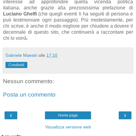
interesse
ad
approfondire quell
a vicend
a politic
a
it
ali
an
a,
anche gr
azie
all
a preziosissim
a pref
azione di
Luci
ano Ghelfi
(che quegli eventi li h
a seguiti di person
a e
può testimoni
are ogni p
ass
aggio
)
. Più modest
amente, per
chi scrive, è
anche il modo migliore per chiudere
a dovere il
decenn
ale di questo sito, che continuerà
a r
accont
are per
chi lo vorrà.
Gabriele Maestri
alle
17:10
Condividi
Nessun commento:
Posta un commento
‹
›
Home page
Visualizza versione web