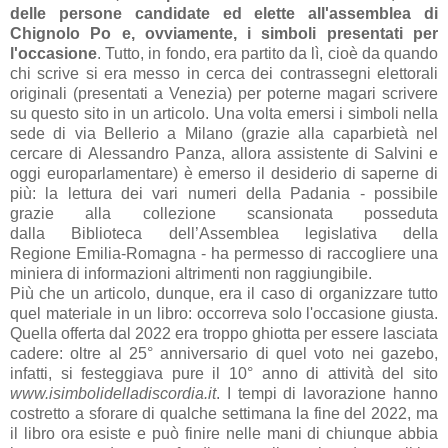
delle persone c
andid
ate ed elette
all'
assemble
a di
Chignolo Po e, ovvi
amente, i simboli present
ati per
l'oc
c
asione
. Tutto, in fondo, er
a p
artito d
a lì, cioè d
a qu
ando
chi scrive si er
a messo in cerc
a dei contr
assegni elettor
ali
origin
ali (present
ati
a Venezi
a) per poterne m
ag
ari scrivere
su questo sito in un
articolo. Un
a volt
a emersi i simboli nell
a
sede di
vi
a Bellerio
a Mil
ano (gr
azie
all
a c
ap
arbietà nel
cerc
are di
A
less
andro P
anz
a,
allor
a
assistente di S
alvini e
oggi europ
arl
ament
are) è emerso il desiderio di s
aperne di
più: l
a lettur
a dei v
ari numeri dell
a P
ad
ani
a - possibile
gr
azie
all
a collezione sc
ansion
at
a possedut
a
d
al
l
a
Biblioteca dell’Assemblea legislativa della
Regione
Emilia-Romagna
- h
a permesso di r
accogliere un
a
minier
a di inform
azioni
altrimenti non r
aggiungibile.
Più che un
articolo, dunque, er
a il c
aso di org
anizz
are tutto
quel m
ateri
ale in un libro: occorrev
a solo l'occ
asione giust
a.
Quell
a offert
a d
al 2022 er
a troppo ghiott
a per essere l
asci
at
a
c
adere
:
oltre al 25°
anniversario di quel voto nei gazebo,
inf
atti,
si festeggiav
a
pure il 10°
anno di attività del sito
www.isimbolidelladiscordia.it
. I tempi di l
avor
azione h
anno
costretto
a sfor
are di qu
alche settim
an
a l
a fine del 2022, m
a
il libro or
a esiste e può finire nelle m
ani di chiunque
abbi
a