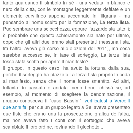
tanto guardando il simbolo in sé - una veduta in bianco e
nero della città, con le montagne leggermente defilate e un
elemento curvilineo appena accennato in filigrana - ma
pensando al nome scelto per la formazione,
La terza lista
.
Può sembrare una sciocchezza, eppure l'azzardo sta tutto lì:
è probabile che questo schieramento sia nato per ultimo,
dopo che gli altri due erano stati presentati (nessuna lista,
tra l'altro, aveva già corso alle elezioni del 2011), ma cosa
sarebbe successo se, in fase di sorteggio, La terza lista
fosse stata scelta per aprire il manifesto?
Il gruppo, in questo caso, ha avuto la fortuna dalla sua,
perché il sorteggio ha piazzato La terza lista proprio in coda
al manifesto, senza che il nome fosse smentito. Ad altri,
tuttavia, in passato è andata meno bene: chissà se, ad
esempio, al momento di scegliere la denominazione, il
gruppo conosceva
il "caso Bassini",
verificatosi a Vercelli
due anni fa
, per cui un gruppo legato a Sel aveva presentato
due liste che erano una la prosecuzione grafica dell'altra,
ma non aveva fatto i conti con il sorteggio che aveva
scambiato il loro ordine, rovinando il giochetto...