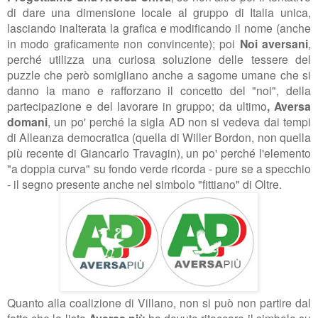
di dare una dimensione locale al gruppo di Italia unica,
lasciando inalterata la grafica e modificando il nome (anche
in modo graficamente non convincente); poi
Noi aversani
,
perché utilizza una curiosa soluzione delle tessere del
puzzle che però somigliano anche a sagome umane che si
danno la mano e rafforzano il concetto del "noi", della
partecipazione e del lavorare in gruppo; da ultimo
, Aversa
domani
, un po' perché la sigla AD non si vedeva dai tempi
di Alleanza democratica (quella di Willer Bordon, non quella
più recente di Giancarlo Travagin), un po' perché l'elemento
"a doppia curva" su fondo verde ricorda - pure se a specchio
- il segno presente anche nel simbolo "fittiano" di Oltre.
Quanto alla coalizione di Villano, non si può non partire dal
fatto che la lista
ha dovuto ritoccare il simbolo su