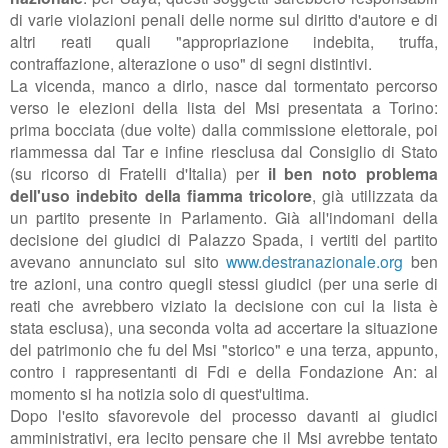
di varie violazioni penali delle norme sul diritto d'autore e di
altri reati quali "appropriazione indebita, truffa,
contraffazione, alterazione o uso" di segni distintivi.
La vicenda, manco a dirlo, nasce dal tormentato percorso
verso le elezioni della lista del Msi presentata a Torino:
prima bocciata (due volte) dalla commissione elettorale, poi
riammessa dal Tar e infine riesclusa dal Consiglio di Stato
(su ricorso di Fratelli d'Italia) per
il ben noto problema
dell'uso indebito della fiamma tricolore
, già utilizzata da
un partito presente in Parlamento. Già all'indomani della
decisione dei giudici di Palazzo Spada, i vertiti del partito
avevano annunciato sul sito
www.destranazionale.org
ben
tre azioni, una contro quegli stessi giudici (per una serie di
reati che avrebbero viziato la decisione con cui la lista è
stata esclusa), una seconda volta ad
accertare la situazione
del patrimonio che fu del Msi "storico" e una terza, appunto,
contro i rappresentanti di Fdi e della Fondazione An: al
momento si ha notizia solo di quest'ultima
.
Dopo l'esito sfavorevole del processo davanti ai giudici
amministrativi, era lecito pensare che il Msi avrebbe tentato