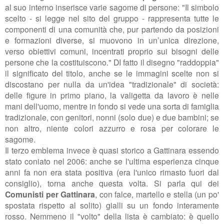
al suo interno inserisce varie sagome di persone: "Il simbolo
scelto - si legge nel sito del gruppo - rappresenta tutte le
componenti di una comunità che, pur partendo da posizioni
e formazioni diverse, si muovono in un’unica direzione,
verso obiettivi comuni, incentrati proprio sui bisogni delle
persone che la costituiscono." DI fatto il disegno
"raddoppia"
il significato del titolo, anche se le immagini scelte non si
discostano per nulla da un'idea "tradizionale" di società:
delle figure in primo piano, la valigetta da lavoro è nelle
mani dell'uomo, mentre in fondo si vede una sorta di famiglia
tradizionale, con genitori, nonni (solo due) e due bambini; se
non altro, niente colori azzurro e rosa per colorare le
sagome.
Il terzo emblema invece è quasi storico a Gattinara essendo
stato coniato nel 2006: anche se l'ultima esperienza cinque
anni fa non era stata positiva (era l'unico rimasto fuori dal
consiglio), torna anche questa volta. Si parla qui dei
Comunisti per Gattinara
, con falce, martello e stella (un po'
spostata rispetto al solito) gialli su un fondo interamente
rosso. Nemmeno il "volto" della lista
è cambiato: è quello