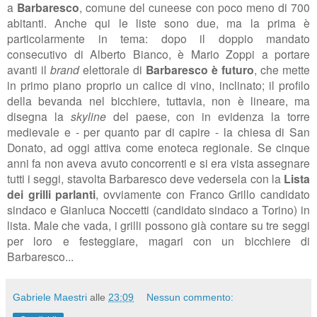
a
Barbaresco
, comune del cuneese con poco meno di 700
abitanti. Anche qui le liste sono due, ma la prima è
particolarmente in tema: dopo il doppio mandato
consecutivo di Alberto Bianco, è Mario Zoppi a portare
avanti il
brand
elettorale di
Barbaresco è futuro
, che mette
in primo piano proprio un calice di vino, inclinato; il profilo
della bevanda nel bicchiere, tuttavia, non è lineare, ma
disegna la
skyline
del paese, con in evidenza la torre
medievale e - per quanto par di capire - la chiesa di San
Donato, ad oggi attiva come enoteca regionale. Se cinque
anni fa non aveva avuto concorrenti e si era vista assegnare
tutti i seggi, stavolta Barbaresco deve vedersela con la
Lista
dei grilli parlanti
, ovviamente con Franco Grillo candidato
sindaco e Gianluca Noccetti (candidato sindaco a Torino) in
lista. Male che vada, i grilli possono già contare su tre seggi
per loro e festeggiare, magari con un bicchiere di
Barbaresco...
Gabriele Maestri
alle
23:09
Nessun commento: