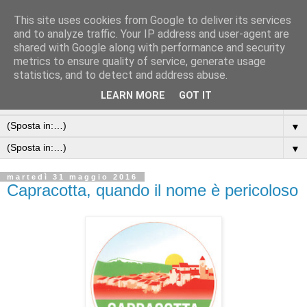
This site uses cookies from Google to deliver its services
and to analyze traffic. Your IP address and user-agent are
shared with Google along with performance and security
metrics to ensure quality of service, generate usage
statistics, and to detect and address abuse.
LEARN MORE
GOT IT
▼
▼
▼
martedì 31 maggio 2016
Capracotta, quando il nome è pericoloso