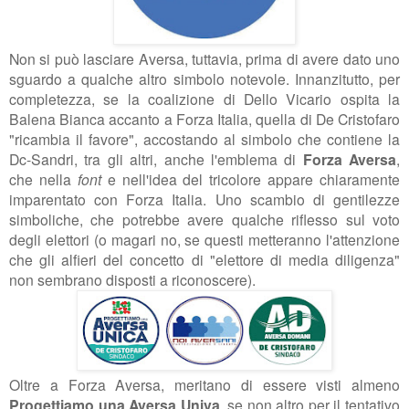
Non si può lasciare Aversa, tuttavia, prima di avere dato uno
sguardo a qualche altro simbolo notevole. Innanzitutto, per
completezza, se la coalizione di Dello Vicario ospita la
Balena Bianca accanto a Forza Italia, quella di De Cristofaro
"ricambia il favore", accostando al simbolo che contiene la
Dc-Sandri, tra gli altri, anche l'emblema di
Forza Aversa
,
che nella
font
e nell'idea del tricolore appare chiaramente
imparentato con Forza Italia. Uno scambio di gentilezze
simboliche, che potrebbe avere qualche riflesso sul voto
degli elettori (o magari no, se questi metteranno l'attenzione
che gli alfieri del concetto di "elettore di media diligenza"
non sembrano disposti a riconoscere).
Oltre a Forza Aversa, meritano di essere visti almeno
Progettiamo una Aversa Univa
, se non altro per il tentativo