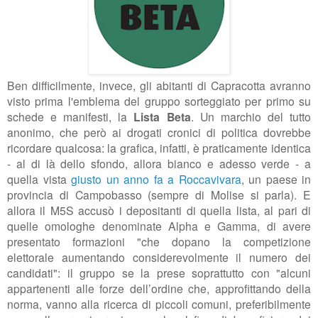
Ben difficilmente, invece, gli abitanti di Capracotta avranno
visto prima l'emblema del gruppo sorteggiato per primo su
schede e manifesti, la
Lista Beta
. Un marchio del tutto
anonimo, che però ai drogati cronici di politica dovrebbe
ricordare qualcosa: la grafica, infatti, è praticamente identica
- al di là dello sfondo, allora bianco e adesso verde - a
quella vista
giusto un anno fa a Roccavivara
, un paese in
provincia di Campobasso (sempre di Molise si parla). E
allora il M5S accusò i depositanti di quella lista, al pari di
quelle omologhe denominate Alpha e Gamma, di avere
presentato formazioni "che dopano la competizione
elettorale aumentando considerevolmente il numero dei
candidati": il gruppo se la prese soprattutto con "alcuni
appartenenti alle forze dell’ordine che, approfittando della
norma, vanno alla ricerca di piccoli comuni, preferibilmente