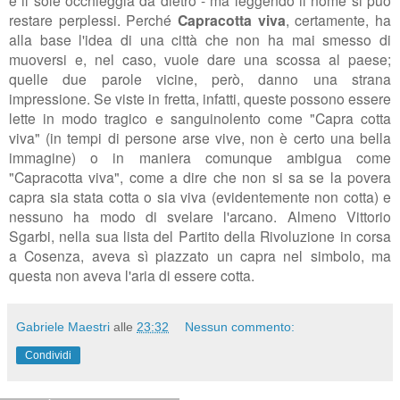
e il sole occhieggia da dietro - ma leggendo il nome si può
restare perplessi. Perché
Capracotta viva
, certamente, ha
alla base l'idea di una città che non ha mai smesso di
muoversi e, nel caso, vuole dare una scossa al paese;
quelle due parole vicine, però, danno una strana
impressione. Se viste in fretta, infatti, queste possono essere
lette in modo tragico e sanguinolento come "Capra cotta
viva" (in tempi di persone arse vive, non è certo una bella
immagine) o in maniera comunque ambigua come
"Capracotta viva", come a dire che non si sa se la povera
capra sia stata cotta o sia viva (evidentemente non cotta) e
nessuno ha modo di svelare l'arcano. Almeno Vittorio
Sgarbi, nella sua lista del Partito della Rivoluzione in corsa
a Cosenza, aveva sì piazzato un capra nel simbolo, ma
questa non aveva l'aria di essere cotta.
Gabriele Maestri
alle
23:32
Nessun commento:
Condividi