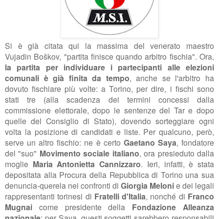
Si è già citata qui la massima del venerato maestro
Vujadin
Boškov, "partita finisce quando arbitro fischia". Ora,
la partita per individuare i partecipanti alle elezioni
comunali è già finita da tempo
, anche se l'arbitro ha
dovuto fischiare più volte: a Torino, per dire, i fischi sono
stati tre (alla scadenza dei termini concessi dalla
commissione elettorale, dopo le sentenze del Tar e dopo
quelle del Consiglio di Stato), dovendo sorteggiare ogni
volta la posizione di candidati e liste. Per qualcuno, però,
serve un altro fischio: ne è certo
Gaetano Saya
, fondatore
del "suo"
Movimento sociale italiano
, ora presieduto dalla
moglie
Maria Antonietta Cannizzaro
. Ieri, infatti, è stata
depositata alla Procura della Repubblica di Torino una sua
denuncia-querela nei confronti di
Giorgia Meloni
e dei legali
rappresentanti torinesi di
Fratelli d'Italia
, nonché di
Franco
Mugnai
come presidente della
Fondazione Alleanza
nazionale
: per Saya, questi soggetti sarebbero responsabili