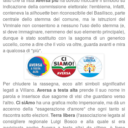
Aversa più
indicazione della commissione elettorale: l'emblema, infatti,
conteneva la
silhouette
ben riconoscibile del Basilisco, parte
centrale dello stemma del comune, ma le istruzioni del
Viminale non consentono a nessuno l'uso dello stemma (e,
si deve immaginare, nemmeno del suo elemento principale),
dunque è stato sostituito con la sagoma di un generico
uccello, come a dire che il volo va oltre, guarda avanti e mira
a qualcosa di "più".
Per chiudere la rassegna, ecco altri simboli significativi
legati a Villano.
Aversa a testa alta
prende il suo nome in
parola e inserisce due sagome di visi che guardano verso
l'altro.
Ci siAmo
ha una grafica molto impersonale, ma dà un
accenno della "esagerazione d'amore" che ogni tanto si
riscontra sotto elezioni.
Terra libera
(l'associazione legata al
consigliere regionale Luigi Bosco e alla quale si era
avvicinata anche Aversa a testa alta) da ultimo, è forse