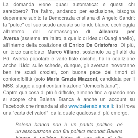
La domanda viene quasi automatica: e questi chi
sarebbero? Tra l'altro, andando per esclusione, bisogna
depennare subito la Democrazia cristiana di Angelo Sandri:
la "pulce" col suo scudo arcuato su fondo bianco occhieggia
all'interno del contrassegno di
Alleanza per
Aversa
(assieme, tra l'altro, a quello di Idea di Quagliariello),
all'interno della coalizione di
Enrico De Cristofaro
. Di più,
un terzo candidato,
Marco Villano
, sostenuto tra gli altri da
Pd, Aversa popolare e varie liste civiche, ha in coalizione
anche l'Udc: sulle schede, dunque, gli aversani troveranno
ben tre scudi crociati, con buona pace dei timori di
confondibilità (solo
Maria Grazia Mazzoni
, candidata per il
M5S, sfugge a ogni contaminazione "democristiana").
Capire qualcosa di più è difficile, almeno fino a quando non
si scopre che Balena Bianca è anche un account su
Facebook che rimanda al sito
www.balenabianca.it
: lì si trova
una
"carta dei valori", dalla quale qualcosa di più emerge.
Balena bianca non è un partito politico, né
un’associazione con fini politici reconditi.
Balena
bianca è un’idea: l’idea di uno stile di vita