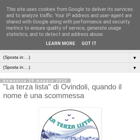
This site uses cookies from Google to deliver its services
and to analyze traffic. Your IP address and user-agent are
shared with Google along with performance and security
metrics to ensure quality of service, generate usage
statistics, and to detect and address abuse.
LEARN MORE
GOT IT
▼
▼
▼
domenica 29 maggio 2016
"La terza lista" di Ovindoli, quando il
nome è una scommessa