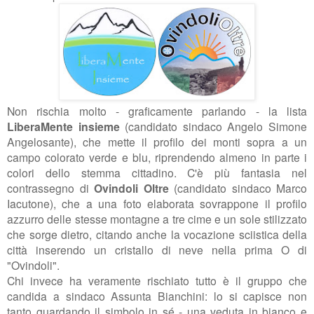
Non rischia molto - graficamente parlando - la lista
LiberaMente insieme
(candidato sindaco Angelo Simone
Angelosante), che mette il profilo dei monti sopra a un
campo colorato verde e blu, riprendendo almeno in parte i
colori dello stemma cittadino. C'è più fantasia nel
contrassegno di
Ovindoli Oltre
(candidato sindaco Marco
Iacutone), che a una foto elaborata sovrappone il profilo
azzurro delle stesse montagne a tre cime e un sole stilizzato
che sorge dietro, citando anche la vocazione sciistica della
città inserendo un cristallo di neve nella prima O di
"Ovindoli".
Chi invece ha veramente rischiato tutto è il gruppo che
candida a sindaco Assunta Bianchini: lo si capisce non
tanto guardando il simbolo in sé - una veduta in bianco e