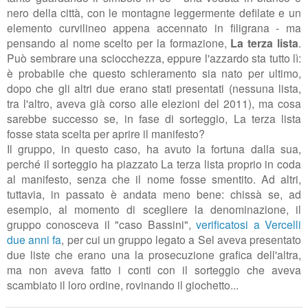
nero della città, con le montagne leggermente defilate e un
elemento curvilineo appena accennato in filigrana - ma
pensando al nome scelto per la formazione,
La terza lista
.
Può sembrare una sciocchezza, eppure l'azzardo sta tutto lì:
è probabile che questo schieramento sia nato per ultimo,
dopo che gli altri due erano stati presentati (nessuna lista,
tra l'altro, aveva già corso alle elezioni del 2011), ma cosa
sarebbe successo se, in fase di sorteggio, La terza lista
fosse stata scelta per aprire il manifesto?
Il gruppo, in questo caso, ha avuto la fortuna dalla sua,
perché il sorteggio ha piazzato La terza lista proprio in coda
al manifesto, senza che il nome fosse smentito. Ad altri,
tuttavia, in passato è andata meno bene: chissà se, ad
esempio, al momento di scegliere la denominazione, il
gruppo conosceva
il "caso Bassini",
verificatosi a Vercelli
due anni fa
, per cui un gruppo legato a Sel aveva presentato
due liste che erano una la prosecuzione grafica dell'altra,
ma non aveva fatto i conti con il sorteggio che aveva
scambiato il loro ordine, rovinando il giochetto...