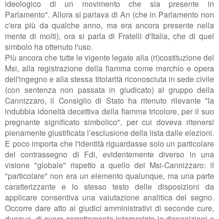
ideologico di un movimento che sia presente in
Parlamento". Allora si parlava di An (che in Parlamento non
c'era più da qualche anno, ma era ancora presente nella
mente di molti), ora si parla di Fratelli d'Italia, che di quel
simbolo ha ottenuto l'uso.
Più ancora che tutte le vigente legate alla (ri)costituzione del
Msi, alla registrazione della fiamma come marchio e opera
dell'ingegno e alla stessa titolarità riconosciuta in sede civile
(con sentenza non passata in giudicato) al gruppo della
Cannizzaro, il Consiglio di Stato ha ritenuto rilevante "
la
indubbia idoneità decettiva della fiamma tricolore, per il suo
pregnante significato simbolico", per cui doveva ritenersi
pienamente giustificata l’esclusione della lista dalle elezioni.
E poco importa che l'identità riguardasse solo un particolare
del contrassegno di Fdi, evidentemente diverso in una
visione "globale" rispetto a quello del Msi-Cannizzaro: il
"particolare" non era un elemento qualunque, ma una parte
caratterizzante e lo stesso testo delle disposizioni da
applicare consentiva una valutazione analitica del segno.
Occorre dare atto ai giudici amministrativi di seconde cure,
dunque, di avere correttamente interpretato le disposizioni e