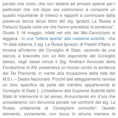
penale che civile, che non tarderà ad arrivare specie per i
particolari che ora dopo ora cominciano a comporre un
quadro inquietante di intrecci e rapporti a cominciare dalla
presenza senza alcun titolo del sig. Ignazio La Russa a
Palazzo Spada nelle ore che hanno preceduto la sentenza".
Giusto il 16 maggio, infatti nel sito del Msi-Cannizzaro si
leggeva - in
una "lettera aperta" alle massime autorità
- che
"
in data odierna, il sig. La Russa Ignazio, di Fratelli d'Italia, si
trovava all'interno del Consiglio di Stato, uscendo da una
stanza, a braccetto con un Alto esponente del Consiglio
stesso, negli stessi minuti il Sig. Andriani Avvocato della
Fondazione di AN, presentava un ricorso contro la sentenza
del Tar Piemonte, in merito alla ricusazione delle liste del
M.S.I. – Destra Nazionale. Poiché tale atteggiamento ravvisa
un dolo specifico da parte del membro appartenente al
Consiglio di Stato [...] chiediamo alle Supreme Autorità dello
Stato di intervenire in tal senso, Annunciando sin d’ora che
procederemo con denuncia penale nei confronti del sig. La
Russa, unitamente al Consigliere coinvolto". Questo
elemento, ovviamente, non tocca in alcuna maniera le