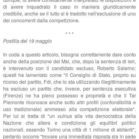
di avere inquadrato il caso in maniera giuridicamente
credibile, anche se il tutto si è tradotto nell'esclusione di uno
dei concorrenti dalla competizione.
* * *
Postilla del 19 maggio
In coda a questo articolo, bisogna correttamente dare conto
anche della posizione del Msi, che, dopo
la sentenza di ieri,
è intervenuto con il candidato escluso, Roberto Salerno:
questi ha lamentato come "
il Consiglio di Stato, proprio su
ricorso del partito, Fdi, che lo sta utilizzando illegittimamente
ha escluso un partito che, invece, per sentenza esecutiva
(Firenze) ne ha pieno possesso e proprietà e che il Tar
Piemonte riconosce anche sotto altri profili (confondibilità e
uso tradizionale) ammesso alla competizione elettorale".
Per lui si tratta di "
un
vulnus
alla vita democratica della
Nazione che altera e condiziona gli equilibri politici
nazionali, essendo Torino una città di 1 milione di abitanti",
pertanto occorre "
trovare una immediata risposta sia in sede