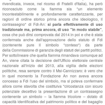
rivendicata, invece, nel ricorso di Fratelli d'Italia), ha però
riconosciuto come la fiamma sia "
un elemento
incontestabilmente e profondamente caratterizzante, per
ragioni di ordine storico prima ancora che ideologico, il
contrassegno" di Fdi-An:
si parla effettivamente di uso
tradizionale ma, prima ancora, di uso "in modo stabile"
,
cosa che può dirsi comprovata dal 2014 in poi e che è stata
confermata anche dall'approvazione dello statuto di Fdi
(contenente pure il simbolo "conteso") da parte
della
Commissione di garanzia degli statuti dei partiti politici.
Per sottolineare che quella fiamma rimandava comunque ad
An, viene citata la decisione dell'Ufficio elettorale centrale
nazionale all'inizio del 2013, alla vigilia delle elezioni
politiche, resa sempre contro il Msi-Cannizzaro: è vero che
in quel momento la Fondazione An non aveva ancora
concesso a Fdi l'uso del simbolo, ma si poteva confermare
allora come stavolta che costituiva "
circostanza con sicuro
potenziale decettivo la presentazione di un contrassegno
contenente un simbolo – la fiamma tricolore – dotato di
capacità identificativa del patrimonio politico e del bagaglio