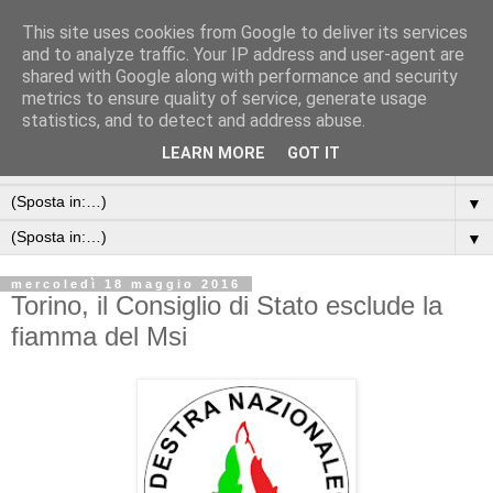
This site uses cookies from Google to deliver its services
and to analyze traffic. Your IP address and user-agent are
shared with Google along with performance and security
metrics to ensure quality of service, generate usage
statistics, and to detect and address abuse.
LEARN MORE
GOT IT
▼
▼
▼
mercoledì 18 maggio 2016
Torino, il Consiglio di Stato esclude la
fiamma del Msi