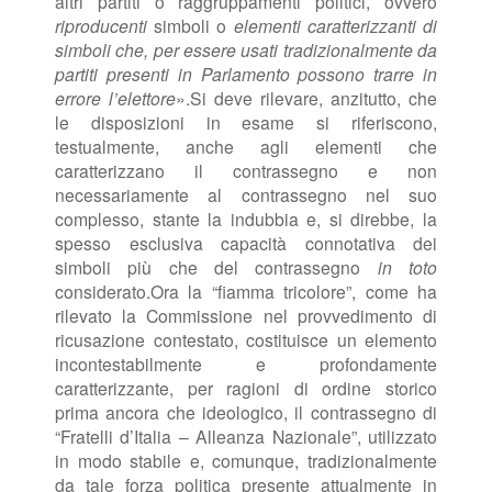
altri partiti o raggruppamenti politici, ovvero
riproducenti
simboli o
elementi caratterizzanti di
simboli che, per essere usati tradizionalmente da
partiti presenti in Parlamento possono trarre in
errore l’elettore
».
Si deve rilevare, anzitutto, che
le disposizioni in esame si riferiscono,
testualmente, anche agli elementi che
caratterizzano il contrassegno e non
necessariamente al contrassegno nel suo
complesso, stante la indubbia e, si direbbe, la
spesso esclusiva capacità connotativa dei
simboli più che del contrassegno
in toto
considerato.
Ora la “fiamma tricolore”, come ha
rilevato la Commissione nel provvedimento di
ricusazione contestato, costituisce un elemento
incontestabilmente e profondamente
caratterizzante, per ragioni di ordine storico
prima ancora che ideologico, il contrassegno di
“Fratelli d’Italia – Alleanza Nazionale”, utilizzato
in modo stabile e, comunque, tradizionalmente
da tale forza politica presente attualmente in