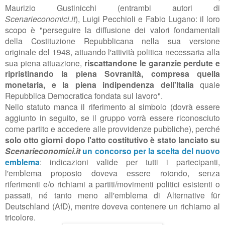
Maurizio Gustinicchi (entrambi autori di
Scenarieconomici.it
),
Luigi Pecchioli
e Fabio Lugano: il loro
scopo è "perseguire la diffusione dei valori fondamentali
della Costituzione Repubblicana nella sua versione
originale del 1948, attuando l'attività politica necessaria alla
sua piena attuazione,
riscattandone le garanzie perdute e
ripristinando la piena Sovranità, compresa quella
monetaria, e la piena indipendenza dell'Italia
quale
Repubblica Democratica fondata sul lavoro".
Nello statuto manca il riferimento al simbolo (dovrà essere
aggiunto in seguito, se il gruppo vorrà essere riconosciuto
come partito e accedere alle provvidenze pubbliche), perché
solo otto giorni dopo l'atto costitutivo è stato lanciato su
Scenarieconomici.it
un concorso per la scelta del nuovo
emblema
: indicazioni valide per tutti i partecipanti,
l'emblema proposto doveva essere rotondo,
senza
riferimenti e/o richiami a partiti/movimenti politici esistenti o
passati, né tanto meno all'emblema di
Alternative für
Deutschland (AfD), mentre doveva contenere
un richiamo al
tricolore.