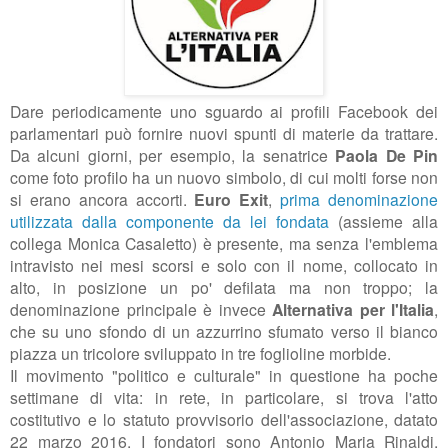
Dare periodicamente uno sguardo ai profili Facebook dei
parlamentari può fornire nuovi spunti di materie da trattare.
Da alcuni giorni, per esempio, la senatrice
Paola De Pin
come foto profilo ha un nuovo simbolo, di cui molti forse non
si erano ancora accorti.
Euro Exit
,
prima denominazione
utilizzata dalla componente da lei fondata
(assieme alla
collega Monica Casaletto) è presente, ma senza l'emblema
intravisto nei mesi scorsi e solo con il nome, collocato in
alto, in posizione un po' defilata ma non troppo; la
denominazione principale è invece
Alternativa per l'Italia
,
che su
uno sfondo di un azzurrino sfumato verso il bianco
piazza
un tricolore sviluppato in tre foglioline morbide.
Il movimento "politico e culturale" in questione ha poche
settimane di vita: in rete, in particolare, si trova l'atto
costitutivo e lo statuto
provvisorio dell'associazione, datato
22 marzo 2016. I fondatori sono Antonio Maria Rinaldi,