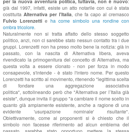
per la nuova avventura politica, tuttavia, non è nuovo
:
già dal 1997, infatti, esiste un atto notarile con cui è stata
costituita
Alternativa per l'Italia
, che fa capo al cremasco
Fulvio Lorenzetti
e
ha come simbolo una rondine con
ombra tricolore
.
Naturalmente non si tratta affatto dello stesso soggetto
politico, anzi, non ci sarebbe stato nessun contatto tra i due
gruppi. Lorenzetti non ha preso molto bene la notizia: già in
passato, con la nascita di Alternativa libera, aveva
rivendicato la primogenitura del concetto di Alternativa, ma
questa volta a essere clonato - non per forza in modo
consapevole, s'intende - è stato l'intero nome.
Per questo
Lorenzetti ha scritto al movimento, ritenendo "
legittima scelta
di fondare una aggregazione associativa
politica",
sottolineando però che "Alternativa per l’Italia già
esiste", dunque invita il gruppo "a cambiare il nome scelto in
quanto già ampiamente esistente, anche a ragione di una
evidente 'usurpazione nominale' risultante".
Obiettivamente,
come ai proponenti si è chiesto che il
simbolo non facesse riferimento ad alcun emblema del
passato, sarebbe stato opportuno mettere la stessa