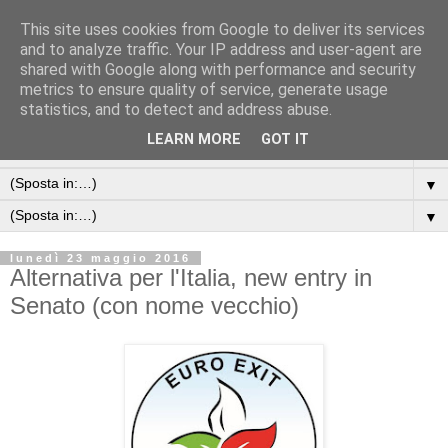
This site uses cookies from Google to deliver its services
and to analyze traffic. Your IP address and user-agent are
shared with Google along with performance and security
metrics to ensure quality of service, generate usage
statistics, and to detect and address abuse.
LEARN MORE
GOT IT
▼
▼
▼
lunedì 23 maggio 2016
Alternativa per l'Italia, new entry in
Senato (con nome vecchio)