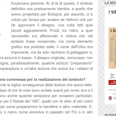
funzionava granché. Al di là di questo, il simbolo
LA MO
definitivo era praticamente identico a quello che
avevo progettato per Bologna: per assurdo, ci è
voluto più tempo per andare da Veltroni che per
far approvare il disegno, una volta fatti quei
piccoli aggiustamenti. Prodi, tra l'altro, a quel
ramoscello era affezionato e voleva che nel
simbolo fosse conservato, ma come elemento
grafico era piuttosto esile; il nome dell'Ulivo era
imponente, ma da solo rischiava di galleggiare e,
ura azzurra in basso. Il disegno originale, comunque, non
logna; paradossalmente, qualche schizzo "preparatorio"
reparazione a un'altra lezione che aveva tra i relatori di
una commessa per la realizzazione del simbolo?
te la logica conseguenza della lezione che avevo fatto,
opo di che le cose sono andate avanti per conto loro e il
o anche qualche variazione per occasioni particolari,
 per il Natale del 1997, quello con le olive di vari colori
 così come preparammo le bandiere e altro materiale. E,
iù o meno come avveniva in passato nel Pci o in altri
IN PIE