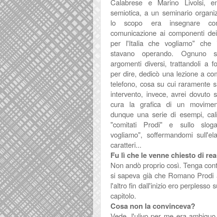
Calabrese e Marino Livolsi, e
semiotica, a un seminario organi
lo scopo era insegnare
co
comunicazione
ai componenti dei
per l'Italia che vogliamo" che 
stavano operando. Ognuno s
argomenti diversi, trattandoli a 
per dire, dedicò una lezione a co
telefono, cosa su cui raramente si 
intervento, invece, avrei dovuto 
cura la grafica di un movimento
dunque una serie di esempi, calib
"comitati Prodi" e sullo sloga
vogliamo", soffermandomi sull'el
caratteri...
Fu lì che le venne chiesto di rea
Non andò proprio così. Tenga cont
si sapeva già che Romano Prodi av
l'altro fin dall'inizio ero perples
capitolo.
Cosa non la convinceva?
Vede, l'ulivo per me era ambiguo, 