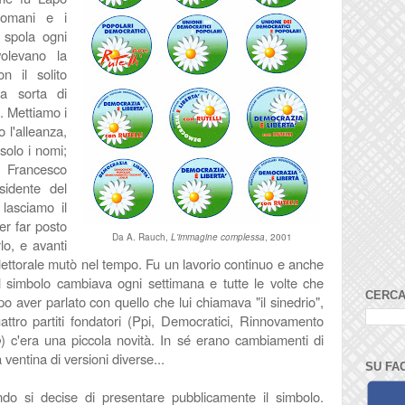
 romani e i
a spola ogni
olevano la
n il solito
a sorta di
i. Mettiamo i
 l'alleanza,
solo i nomi;
rancesco
sidente del
 lasciamo il
er far posto
Da A. Rauch,
L'immagine complessa
, 2001
rlo, e avanti
elettorale mutò nel tempo. Fu un lavorio continuo e anche
il simbolo cambiava ogni settimana e tutte le volte che
CERCA
 aver parlato con quello che lui chiamava "il sinedrio",
ttro partiti fondatori (Ppi, Democratici, Rinnovamento
b
) c'era una piccola novità. In sé erano cambiamenti di
entina di versioni diverse...
SU FA
o si decise di presentare pubblicamente il simbolo.