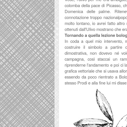
colomba della pace di Picasso, che 
Domenica delle palme. Riten
connotazione troppo nazionalpopo
molto lontano, io avrei fatto altro
ottenuti dall'Ulivo mostrano che er
Tornando a quella lezione bolo
In coda a quel mio intervento,
costruire il simbolo a partir
dimostrativa, non dovevo né vol
campagna, così staccai un ramo
riprenderne l'andamento e poi ci 
grafica vettoriale che si usava allo
essendo da poco rientrato a Bolog
stesso Prodi e alla fine lui mi di