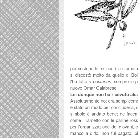
per sostenerlo, si inserì la sfumat
si discostò molto da quello di Bo
l'ho fatto
a posteriori
, sempre in p
nuovo Omar Calabrese.
Lei dunque non ha ricevuto alc
Assolutamente no: era semplicemen
è stato un modo per concluderla, d
simbolo è andato bene; ne facemm
come il rametto con le palline rosse
per l'organizzazione dei giovani,
manco a dirlo, non fui pagato, p