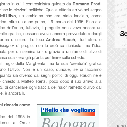
giorno in cui il centrosinistra guidato da
Romano Prodi
vinse le elezioni politiche. Quella vittoria arrivò nel segno
ell'
Ulivo
, un emblema che era stato lanciato, come
idea, oltre un anno prima, il 6 marzo del 1995. Fino alla
fine dell'anno, tuttavia, il progetto non aveva ancora un
volto grafico, nessuno aveva ancora provveduto a dargli
forma e colore. Lo fece
Andrea Rauch
, illustratore e
designer
di pregio: non lo creò su richiesta, ma l'idea
nata per un seminario - e grazie a un ramo di ulivo di
casa sua - era già pronta per finire sulle schede.
 fregio della Margherita, ma la sua "creatura" grafica
oprio l'Ulivo. Non è un caso, dunque, se ci facciamo
uanto sia diverso dai segni politici di oggi. Rauch ne è
e chiesto a Matteo Renzi, poco dopo il suo arrivo alla
3, di cancellare ogni traccia del "suo" rametto d'ulivo dal
e, è ancora lì.
 ci ricorda come
ine del 1995 io
assieme a Omar
LE "E