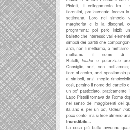
Pistelli, il collegamento tra i
fiorentini, praticamente faceva l
settimana. Loro nel simbolo v
margherita e io la disegnai, co
programma; poi però iniziò un
balletto che interessò vari element
simboli dei partiti che compongono
anzi, non li mettiamo, o mettiamo 
mettiamo il nome di F
Rutelli,
leader
e potenziale pre
Consiglio, anzi, non mettiamolo;
fiore al centro, anzi spostiamolo p
ai simboli, anzi, meglio rimpiccioli
così, persino il nome del cartello 
un po' pasticciato, praticamente 
Lapo Pistelli tornava da Roma dopo
nel senso dei maggiorenti dei qua
italiano e, per un po', Udeur,
nd
poco conto, ma si fece almeno una v
Incredibile...
La cosa più buffa avvenne quand