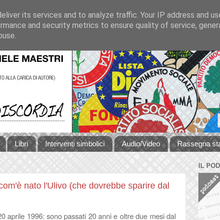
liver its services and to analyze traffic. Your IP address and u
rmance and security metrics to ensure quality of service, gene
buse.
Libri
Interventi simbolici
Audio/Video
Rassegna s
IL PO
om'è nato l'Ulivo (che dovrebbe sparire dal
20 aprile 1996: sono passati 20 anni e oltre due mesi dal