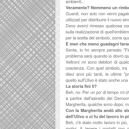
ambienti...
Veramente? Nemmeno un rimb
Guardi, non solo non venni pagato
utilizzati per distribuire il nuovo 
Devo averci rimesso qualcosa come
sulla realizzazione di quell'emblem
per la scelta del simbolo, come q
E men che meno guadagni faraoni
Senta, io ho sempre pensato "Fi
problema sarà quando io dovrò qua
Veltroni mi sono debitori di qua
coscienza. Con quel simbolo, tra 
dieci anni più tardi, le
ultime "p
quello sull'Ulivo è stato anche una
La storia finì lì?
Beh, no. Per un po' di tempo mi chi
a partire dall'asinello dei Democr
Margherita, qualche anno dopo, ma 
Con la Margherita andò allo s
dell'Ulivo o ci fu del lavoro in p
Beh, c'è stato molto lavoro in più,
motivi. A tenere i contatti con