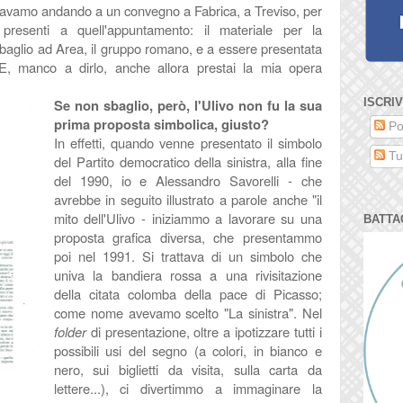
 stavamo andando a un convegno a Fabrica, a Treviso, per
resenti a quell'appuntamento: il materiale per la
baglio ad Area, il gruppo romano, e a essere presentata
. E, manco a dirlo, anche allora prestai la mia opera
Se non sbaglio, però, l'Ulivo non fu la sua
ISCRIV
prima proposta simbolica, giusto?
Po
In effetti, quando venne presentato il simbolo
Tut
del Partito democratico della sinistra, alla fine
del 1990, io e Alessandro Savorelli - che
avrebbe in seguito illustrato a parole anche "il
mito dell'Ulivo - iniziammo a lavorare su una
BATTA
proposta grafica diversa, che presentammo
poi nel 1991. Si trattava di un simbolo che
univa la bandiera rossa a una rivisitazione
della citata colomba della pace di Picasso;
come nome avevamo scelto "La sinistra". Nel
folder
di presentazione, oltre a ipotizzare tutti i
possibili usi del segno (a colori, in bianco e
nero, sui biglietti da visita, sulla carta da
lettere...), ci divertimmo a immaginare la