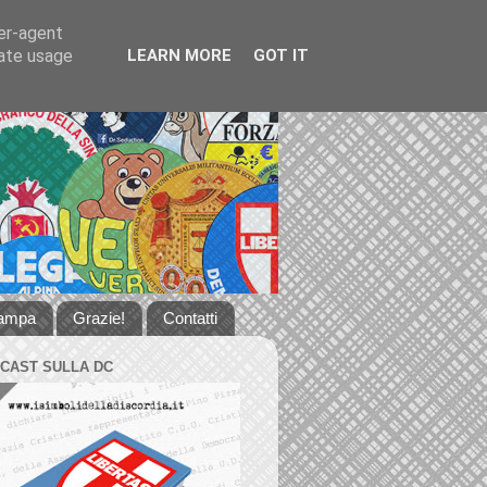
ser-agent
rate usage
LEARN MORE
GOT IT
tampa
Grazie!
Contatti
DCAST SULLA DC