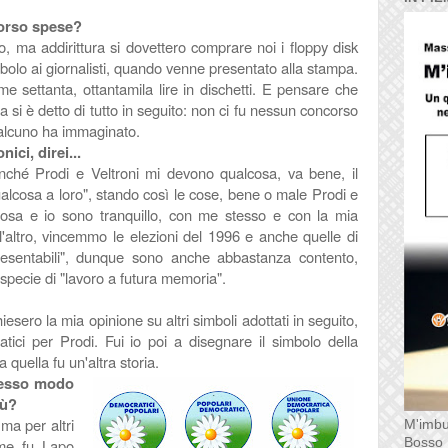
orso spese?
, ma addirittura si dovettero comprare noi i floppy disk
simbolo ai giornalisti, quando venne presentato alla stampa.
 settanta, ottantamila lire in dischetti. E pensare che
a si è detto di tutto in seguito: non ci fu nessun concorso
ualcuno ha immaginato.
ci, direi...
nché Prodi e Veltroni mi devono qualcosa, va bene, il
lcosa a loro", stando così le cose, bene o male Prodi e
lcosa e io sono tranquillo, con me stesso e con la mia
l'altro, vincemmo le elezioni del 1996 e anche quelle
di
resentabili", dunque sono anche abbastanza contento,
 specie di "lavoro a futura memoria".
esero la mia opinione su altri simboli adottati in seguito,
atici per Prodi. Fui io poi a disegnare il simbolo della
quella fu un'altra storia.
tesso modo
iù?
 ma per altri
M'imbu
Bosso
 me fu Lapo