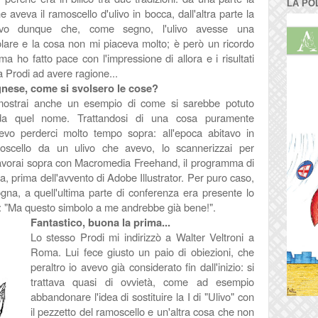
LA PO
aveva il ramoscello d'ulivo in bocca, dall'altra parte la
evo dunque che, come segno, l'ulivo avesse una
lare e la cosa non mi piaceva molto; è però un ricordo
 ma ho fatto pace con l'impressione di allora e i risultati
a Prodi ad avere ragione...
gnese, come si svolsero le cose?
mostrai anche un esempio di come si sarebbe potuto
e da quel nome. Trattandosi di una cosa puramente
evo perderci molto tempo sopra: all'epoca abitavo in
scello da un ulivo che avevo, lo scannerizzai per
lavorai sopra con Macromedia Freehand, il programma di
ra, prima dell'avvento di Adobe Illustrator. Per puro caso,
na, a quell'ultima parte di conferenza era presente lo
sse: "Ma questo simbolo a me andrebbe già bene!".
Fantastico, buona la prima...
Lo stesso Prodi mi indirizzò a Walter Veltroni a
Roma. Lui fece giusto un paio di obiezioni, che
peraltro io avevo già considerato fin dall'inizio: si
trattava quasi di ovvietà, come ad esempio
abbandonare l'idea di sostituire la I di "Ulivo" con
il pezzetto del ramoscello e un'altra cosa che non