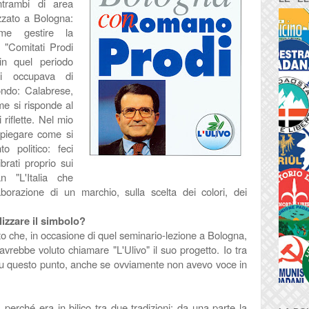
ntrambi di area
zzato a Bologna:
me gestire la
 "Comitati Prodi
in quel periodo
i occupava di
fondo: Calabrese,
me si risponde al
riflette. Nel mio
spiegare come si
 politico: feci
rati proprio sui
n "L'Italia che
aborazione di un marchio, sulla scelta dei colori, dei
lizzare il simbolo?
o che, in occasione di quel seminario-lezione a Bologna,
rebbe voluto chiamare "L'Ulivo" il suo progetto. Io tra
so su questo punto, anche se ovviamente non avevo voce in
perché era in bilico tra due tradizioni: da una parte la