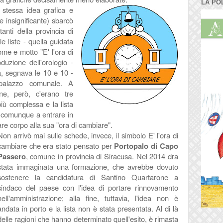
LA PO
 stessa idea grafica e
e insignificante) sbarcò
anti della provincia di
e liste - quella guidata
me e motto "E' l'ora di
duzione dell'orologio -
a, segnava le 10 e 10 -
alazzo comunale. A
ne, però, c'erano tre
iù complessa e la lista
scì comunque a entrare in
re corpo alla sua "ora di cambiare".
Non arrivò mai sulle schede, invece, il simbolo E' l'ora di
cambiare che era stato pensato per
Portopalo di Capo
Passero
, comune in provincia di Siracusa. Nel 2014 dra
stata immaginata una formazione, che avrebbe dovuto
sostenere la candidatura di Santino Quartarone a
sindaco del paese con l'idea di portare rinnovamento
nell'amministrazione; alla fine, tuttavia, l'idea non è
andata in porto e la lista non è stata presentata. Al di là
delle ragioni che hanno determinato quell'esito, è rimasta