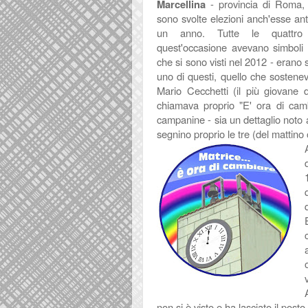
Marcellina
- provincia di Roma, c
sono svolte elezioni anch'esse anti
un anno. Tutte le quattro 
quest'occasione avevano simboli d
che si sono visti nel 2012 - erano s
uno di questi, quello che sostene
Mario Cecchetti (il più giovane d
chiamava proprio "E' ora di camb
campanine - sia un dettaglio noto 
segnino proprio le tre (del mattino
non si è visto e ha lasciato il pos