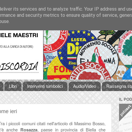
liver its services and to analyze traffic. Your IP address and u
rmance and security metrics to ensure quality of service, gene
buse.
Libri
Interventi simbolici
Audio/Video
Rassegna s
IL PO
ome ieri
Tra i piccoli comuni citati nell'articolo di Massimo Bosso,
c'è anche
Rosazza
, paese in provincia di Biella che