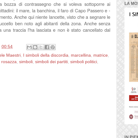
la bozza di contrassegno che si voleva sottoporre ai
LA MO
cittadini: il mare, la banchina, il faro di Capo Passero e -
mento. Anche qui niente lancette, visto che a segnare le
uccello ben noto agli abitanti della zona. Anche senza
a una traccia l'ha lasciata e non è stato cancellato dal
e
00:54
ele Maestri
,
I simboli della discordia
,
marcellina
,
matrice
,
,
rosazza
,
simboli
,
simboli dei partiti
,
simboli politici
,
IN PIE