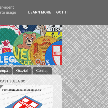
ser-agent
rate usage
LEARN MORE
GOT IT
tampa
Grazie!
Contatti
DCAST SULLA DC