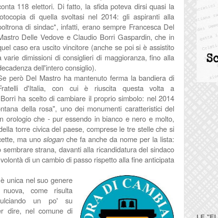
conta 118 elettori. Di fatto, la sfida poteva dirsi quasi la
fotocopia di quella svoltasi nel 2014: gli aspiranti alla
poltrona di sindac*, infatti, erano sempre Francesca Del
Mastro Delle Vedove e Claudio Borri Gaspardin, che in
quel caso era uscito vincitore (anche se poi si è assistito
a varie dimissioni di consiglieri di maggioranza, fino alla
decadenza dell'intero consiglio).
Se però Del Mastro ha mantenuto ferma la bandiera di
Fratelli d'Italia, con cui è riuscita questa volta a
Borri ha scelto di cambiare il proprio simbolo: nel 2014
ontana della rosa", uno dei monumenti caratteristici del
n orologio che - pur essendo in bianco e nero e molto,
ella torre civica del paese, comprese le tre stelle che si
cette, ma uno
slogan
che fa anche da nome per la lista:
 sembrare strana, davanti alla ricandidatura del sindaco
olontà di un cambio di passo rispetto alla fine anticipata
n è unica nel suo genere
nuova, come risulta
pulciando un po' su
er dire, nel comune di
LE "E