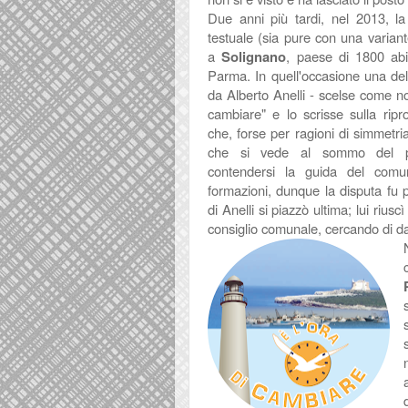
Due anni più tardi, nel 2013, la
testuale (sia pure con una variant
a
Solignano
, paese di 1800 abit
Parma. In quell'occasione una dell
da Alberto Anelli - scelse come no
cambiare" e lo scrisse sulla ripro
che, forse per ragioni di simmetri
che si vede al sommo del p
contendersi la guida del comu
formazioni, dunque la disputa fu p
di Anelli si piazzò ultima; lui riu
consiglio comunale, cercando di da