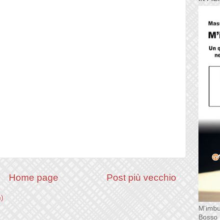
Home page
Post più vecchio
m)
M'imbu
Bosso