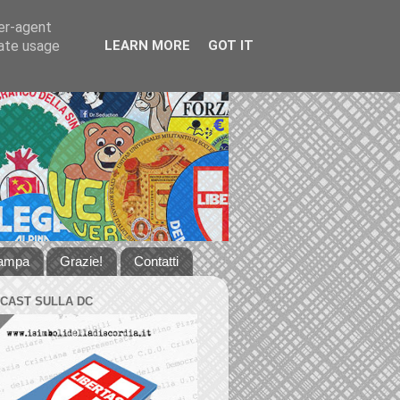
ser-agent
rate usage
LEARN MORE
GOT IT
tampa
Grazie!
Contatti
DCAST SULLA DC