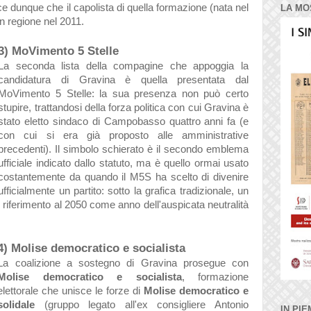
e dunque che il capolista di quella formazione (nata nel
LA MO
in regione nel 2011.
3) MoVimento 5 Stelle
La seconda lista della compagine che appoggia la
candidatura di Gravina è quella presentata dal
MoVimento 5 Stelle: la sua presenza non può certo
stupire, trattandosi della forza politica con cui Gravina è
stato eletto sindaco di Campobasso quattro anni fa (e
con cui si era già proposto alle amministrative
precedenti). Il simbolo schierato è il secondo emblema
ufficiale indicato dallo statuto, ma è quello ormai usato
costantemente da quando il M5S ha scelto di divenire
ufficialmente un partito: sotto la grafica tradizionale, un
 riferimento al 2050 come anno dell'auspicata neutralità
4) Molise democratico e socialista
La coalizione a sostegno di Gravina prosegue con
Molise democratico e socialista
, formazione
elettorale che unisce le forze di
Molise democratico e
solidale
(gruppo legato all'ex consigliere Antonio
IN PIE