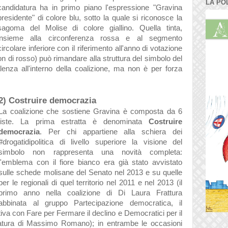
LA PO
candidatura ha in primo piano l'espressione "Gravina
presidente" di colore blu, sotto la quale si riconosce la
sagoma del Molise di colore giallino. Quella tinta,
insieme alla circonferenza rossa e al segmento
circolare inferiore con il riferimento all'anno di votazione
n di rosso) può rimandare alla struttura del simbolo del
nza all'interno della coalizione, ma non è per forza
2) Costruire democrazia
La coalizione che sostiene Gravina è composta da 6
liste. La prima estratta è denominata
Costruire
democrazia
. Per chi appartiene alla schiera dei
#drogatidipolitica di livello superiore la visione del
simbolo non rappresenta una novità completa:
l'emblema con il fiore bianco era già stato avvistato
sulle schede molisane del Senato nel 2013 e su quelle
per le regionali di quel territorio nel 2011 e nel 2013 (il
primo anno nella coalizione di Di Laura Frattura
abbinata al gruppo Partecipazione democratica, il
iva con Fare per Fermare il declino e Democratici per il
datura di Massimo Romano); in entrambe le occasioni