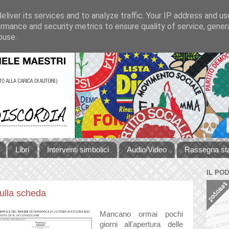
liver its services and to analyze traffic. Your IP address and u
rmance and security metrics to ensure quality of service, gene
buse.
Libri
Interventi simbolici
Audio/Video
Rassegna s
IL PO
sulla scheda
Mancano ormai pochi
giorni all'apertura delle