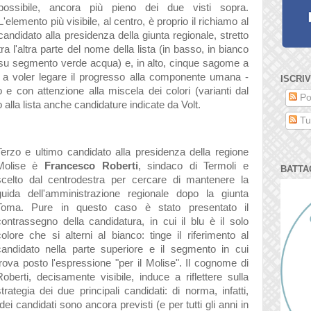
possibile, ancora più pieno dei due visti sopra.
L'elemento più visibile, al centro, è proprio il richiamo al
candidato alla presidenza della giunta regionale, stretto
tra l'altra parte del nome della lista (in basso, in bianco
su segmento verde acqua) e, in alto, cinque sagome a
a voler legare il progresso alla componente umana -
ISCRIV
e con attenzione alla miscela dei colori (varianti dal
Po
 alla lista anche candidature indicate da Volt.
Tut
Terzo e ultimo candidato alla presidenza della regione
Molise è
Francesco Roberti
, sindaco di Termoli e
BATTA
scelto dal centrodestra per cercare di mantenere la
guida dell'amministrazione regionale dopo la giunta
Toma. Pure in questo caso è stato presentato il
contrassegno della candidatura, in cui il blu è il solo
colore che si alterni al bianco: tinge il riferimento al
candidato nella parte superiore e il segmento in cui
trova posto l'espressione "per il Molise". Il cognome di
Roberti, decisamente visibile, induce a riflettere sulla
strategia dei due principali candidati: di norma, infatti,
dei candidati sono ancora previsti (e per tutti gli anni in