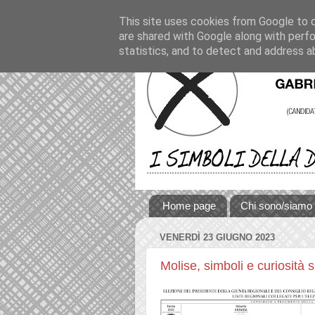
This site uses cookies from Google to de
are shared with Google along with perfo
statistics, and to detect and address a
Home page
Chi sono/siamo
VENERDÌ 23 GIUGNO 2023
Molise, simboli e curiosità 