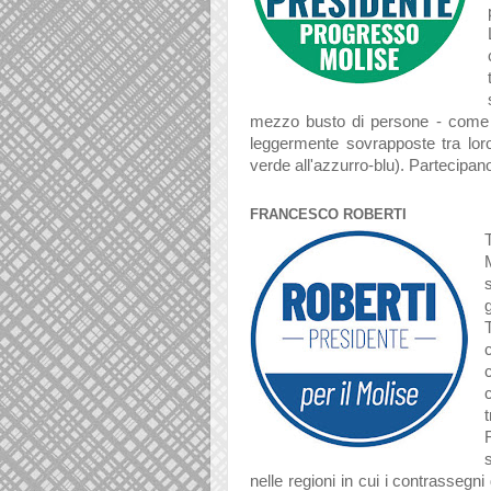
mezzo busto di persone - come 
leggermente sovrapposte tra loro 
verde all'azzurro-blu). Partecipano
FRANCESCO ROBERTI
nelle regioni in cui i contrassegni 