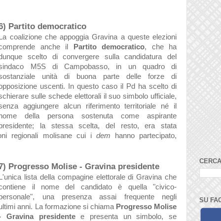
6) Partito democratico
La coalizione che appoggia Gravina a queste elezioni
comprende anche il
Partito democratico
, che ha
dunque scelto di convergere sulla candidatura del
sindaco M5S di Campobasso, in un quadro di
sostanziale unità di buona parte delle forze di
opposizione uscenti. In questo caso il Pd ha scelto di
schierare sulle schede elettorali il suo simbolo ufficiale,
senza aggiungere alcun riferimento territoriale né il
nome della persona sostenuta come aspirante
presidente; la stessa scelta, del resto, era stata
oni regionali molisane cui i
dem
hanno partecipato,
CERCA
7) Progresso Molise - Gravina presidente
L'unica lista della compagine elettorale di Gravina che
contiene il nome del candidato è quella "civico-
personale", una presenza assai frequente negli
SU FA
ultimi anni. La formazione si chiama
Progresso Molise
- Gravina presidente
e presenta un simbolo, se