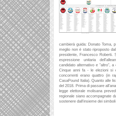
cambierà guida: Donato Toma, pre
meglio non è stato riproposto da
presidente, Francesco Roberti. 
espressione unitaria dell'al
candidato alternativo e "altro", a 
Cinque anni fa - le elezioni si 
concorrenti erano quattro (in r
CasaPound Italia). Quanto alle list
del 2018. Prima di passare all'anali
legge elettorale molisana preve
regionale siano accompagnate da
sostenere dall'insieme dei simboli d