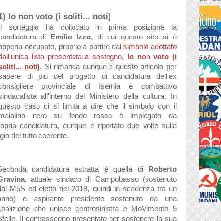
1) Io non voto (i soliti... noti)
Il sorteggio ha collocato in prima posizione la
candidatura di
Emilio Izzo
, di cui questo sito si è
appena occupato, proprio a partire dal
simbolo adottato
dall'unica lista presentata a sostegno,
Io non voto (i
soliti... noti)
. Si rimanda dunque a questo articolo per
sapere di più del progetto di candidatura dell'ex
consigliere provinciale di Isernia e combattivo
sindacalista all'interno del Ministero della cultura. In
questo caso ci si limita a dire che il simbolo con il
maialino nero su fondo rosso è impiegato da
opria candidatura, dunque è riportato due volte sulla
io del tutto coerente.
Seconda candidatura estratta è quella di
Roberto
Gravina
, attuale sindaco di Campobasso (sostenuto
dal M5S ed eletto nel 2019, quindi in scadenza tra un
anno) e aspirante presidente sostenuto da una
coalizione che unisce centrosinistra e MoVimento 5
Stelle. Il contrassegno presentato per sostenere la sua