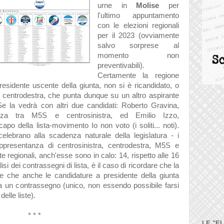
urne in
Molise
per
l'ultimo appuntamento
con le elezioni regionali
per il 2023 (ovviamente
salvo sorprese al
momento non
preventivabili).
Certamente la regione
sidente uscente della giunta, non si è ricandidato, o
l centrodestra, che punta dunque su un altro aspirante
Se la vedrà con altri due candidati: Roberto Gravina,
leanza tra M5S e centrosinistra, ed Emilio Izzo,
capo della lista-movimento Io non voto (i soliti... noti).
celebrano alla scadenza naturale della legislatura - i
appresentanza di centrosinistra, centrodestra, M5S e
e regionali, anch'esse sono in calo: 14, rispetto alle 16
si dei contrassegni di lista, è il caso di ricordare che la
de che anche le candidature a presidente della giunta
 un contrassegno (unico, non essendo possibile farsi
elle liste).
* * *
LE "E