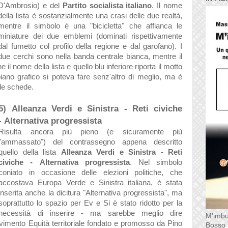
D'Ambrosio) e del
Partito socialista italiano
. Il nome
della lista è sostanzialmente una crasi delle due realtà,
mentre il simbolo è una "bicicletta" che affianca le
miniature dei due emblemi (dominati rispettivamente
dal fumetto col profilo della regione e dal garofano). I
due cerchi sono nella banda centrale bianca, mentre il
l nome della lista e quello blu inferiore riporta il motto
ul piano grafico si poteva fare senz'altro di meglio, ma è
lle schede.
5) Alleanza Verdi e Sinistra - Reti civiche
- Alternativa progressista
Risulta ancora più pieno (e sicuramente più
"ammassato") del contrassegno appena descritto
quello della lista
Alleanza Verdi e Sinistra - Reti
civiche - Alternativa progressista
. Nel simbolo
coniato in occasione delle elezioni politiche, che
accostava Europa Verde e Sinistra italiana, è stata
inserita anche la dicitura "Alternativa progressista", ma
soprattutto lo spazio per Ev e Si è stato ridotto per la
necessità di inserire - ma sarebbe meglio dire
M'imbu
vimento Equità territoriale fondato e promosso da Pino
Bosso