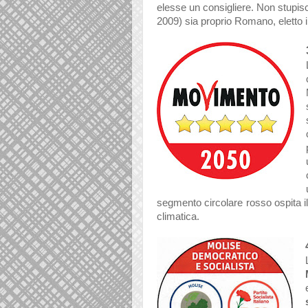
elesse un consigliere. Non stupisc
2009) sia proprio Romano, eletto 
segmento circolare rosso ospita il
climatica.