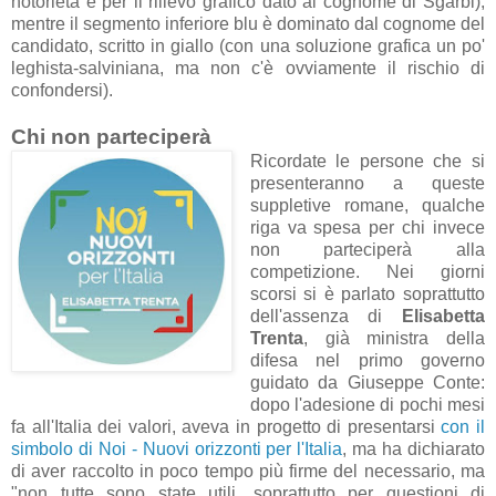
notorietà e per il rilievo grafico dato al cognome di Sgarbi),
mentre il segmento inferiore blu è dominato dal cognome del
candidato, scritto in giallo (con una soluzione grafica un po'
leghista-salviniana, ma non c'è ovviamente il rischio di
confondersi).
Chi non parteciperà
Ricordate le persone che si
presenteranno a queste
suppletive romane, qualche
riga va spesa per chi invece
non parteciperà alla
competizione. Nei giorni
scorsi si è parlato soprattutto
dell'assenza di
Elisabetta
Trenta
, già ministra della
difesa nel primo governo
guidato da Giuseppe Conte:
dopo l'adesione di pochi mesi
fa all'Italia dei valori, aveva in progetto di presentarsi
con il
simbolo di Noi - Nuovi orizzonti per l'Italia
, ma ha dichiarato
di aver raccolto in poco tempo più firme del necessario, ma
"non tutte sono state utili, soprattutto per questioni di