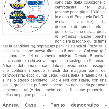
candidato dalla coalizione di
centrodestra nel 2018
(ottenne poco più di 1300 voti
in meno di Emanuela Del Re,
risultata vincitrice). La
decisione di ripresentarlo in
quest'occasione è stata presa
in extremis
(anche perché
non c'era bisogno qui di firme
per la candidatura), soprattutto per l'insistenza di Forza Italia
che da settimane aveva rilanciato il nome di Calzetta (già
collaboratore del nuovamente ministro Renato Brunetta),
senza cedere a chi aveva proposto un sostegno a Palamara.
A fianco del nome del candidato si troverà un contrassegno
che contiene i cinque simboli dei maggiori partiti del
centrodestra: ecco quindi Lega, Forza Italia, Fratelli d'Italia
e, nello stesso cerchietto, Udc e Noi con l'Italia, con una
scelta grafica che può non piacere, ma necessaria per poter
contenere tutti (e dare anche conto di alcune proporzioni
nella compagine politica).
Andrea Casu - Partito democratico -