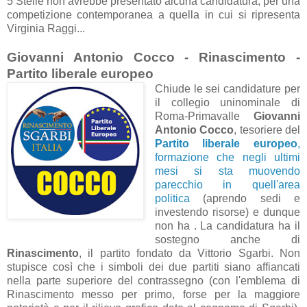
5 Stelle non avrebbe presentato alcuna candidatura, per una
competizione contemporanea a quella in cui si ripresenta
Virginia Raggi...
Giovanni Antonio Cocco - Rinascimento -
Partito liberale europeo
Chiude le sei candidature per
il collegio uninominale di
Roma-Primavalle
Giovanni
Antonio Cocco
, tesoriere del
Partito liberale europeo
,
formazione che negli ultimi
mesi si sta muovendo
parecchio in quell'area
politica
(aprendo sedi e
investendo risorse) e dunque
non ha . La candidatura ha il
sostegno anche di
Rinascimento
, il partito fondato da Vittorio Sgarbi. Non
stupisce così che i simboli dei due partiti siano affiancati
nella parte superiore del contrassegno (con l'emblema di
Rinascimento messo per primo, forse per la maggiore