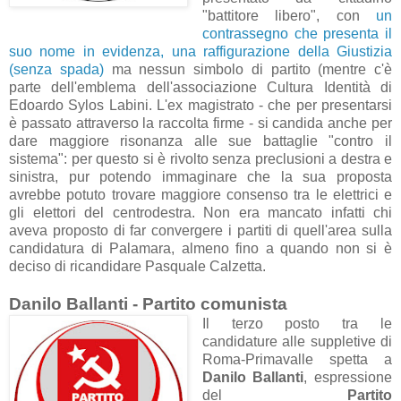
"battitore libero", con
un
contrassegno che presenta il
suo nome in evidenza, una raffigurazione della Giustizia
(senza spada)
ma nessun simbolo di partito (mentre c'è
parte dell'emblema dell'associazione Cultura Identità di
Edoardo Sylos Labini. L'ex magistrato - che per presentarsi
è passato attraverso la raccolta firme - si candida anche per
dare maggiore risonanza alle sue battaglie "contro il
sistema": per questo si è rivolto senza preclusioni a destra e
sinistra, pur potendo immaginare che la sua proposta
avrebbe potuto trovare maggiore consenso tra le elettrici e
gli elettori del centrodestra. Non era mancato infatti chi
aveva proposto di far convergere i partiti di quell'area sulla
candidatura di Palamara, almeno fino a quando non si è
deciso di ricandidare Pasquale Calzetta.
Danilo Ballanti - Partito comunista
Il terzo posto tra le
candidature alle suppletive di
Roma-Primavalle spetta a
Danilo Ballanti
, espressione
del
Partito