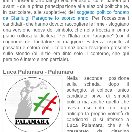
tratta - insieme all'analogo voto senese di cui si parlerà più
avanti - della prima partecipazione
alle elezioni politiche (e,
in particolare, alle suppletive)
del
soggetto politico fondato
da Gianluigi Paragone lo scorso anno
. Per l'occasione i
candidati - che hanno dovuto raccogliere le firme - sfoggiano
una versione nuova del simbolo, che nella freccia in primo
piano colloca la dicitura "Per l'Italia con Paragone" (con il
cognome del fondatore in maggiore evidenza rispetto al
passato) e colora con i colori nazionali l'esagono presente
sullo sfondo (all'inizio era tinto solo il contorno, che qui
peraltro è intero e non parziale).
Luca Palamara - Palamara
Nella seconda posizione
sulla scheda, dopo il
sorteggio, si colloca l'unico
candidato privo di simboli
politici ma anche quello che
aveva reso noto con largo
anticipo la proprio volontà di
candidarsi: ci si riferisce a
Luca Palamara
, che si è
presentato da cittadino