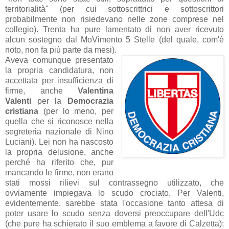
territorialità" (per cui sottoscrittrici e sottoscrittori
probabilmente non risiedevano nelle zone comprese nel
collegio). Trenta ha pure lamentato di non aver ricevuto
alcun sostegno dal MoVimento 5 Stelle (del quale, com'è
noto, non fa più parte da mesi).
Aveva comunque presentato
la propria candidatura, non
accettata per insufficienza di
firme, anche
Valentina
Valenti
per la
Democrazia
cristiana
(per lo meno, per
quella che si riconosce nella
segreteria nazionale di Nino
Luciani). Lei non ha nascosto
la propria delusione, anche
perché ha riferito che, pur
mancando le firme, non erano
stati mossi rilievi sul contrassegno utilizzato, che
ovviamente impiegava lo scudo crociato. Per Valenti,
evidentemente, sarebbe stata l'occasione tanto attesa di
poter usare lo scudo senza doversi preoccupare dell'Udc
(che pure ha schierato il suo emblema a favore di Calzetta);