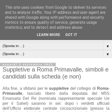
This site uses cookies from Google to deliver its services
and to analyze traffic. Your IP address and user-agent are
shared with Google along with performance and security
metrics to ensure quality of service, generate usage
statistics, and to detect and address abuse.
LEARN MORE
GOT IT
▼
▼
▼
venerdì 3 settembre 2021
Suppletive a Roma Primavalle, simboli e
candidati sulla scheda (e non)
Alla fine, a sfidarsi per le
suppletive
del collegio di
Roma-
Primavalle
, lasciato libero dalla deputata del M5S
Emanuela Del Re (
nominata rappresentante speciale Ue
per il Sahel
) saranno in sei: dopo i verdetti ufficiali
dell'Ufficio elettorale centrale circoscrizionale (presso la