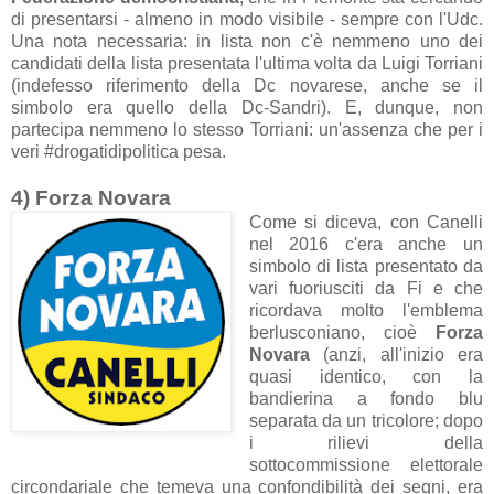
di presentarsi - almeno in modo visibile - sempre con l'Udc.
Una nota necessaria: in lista non c'è nemmeno uno dei
candidati della lista presentata l'ultima volta da Luigi Torriani
(indefesso riferimento della Dc novarese, anche se il
simbolo era quello della Dc-Sandri). E, dunque, non
partecipa nemmeno lo stesso Torriani: un'assenza che per i
veri #drogatidipolitica pesa.
4) Forza Novara
Come si diceva, con Canelli
nel 2016 c'era anche un
simbolo di lista presentato da
vari fuoriusciti da Fi e che
ricordava molto l'emblema
berlusconiano, cioè
Forza
Novara
(anzi, all'inizio era
quasi identico, con la
bandierina a fondo blu
separata da un tricolore; dopo
i rilievi della
sottocommissione elettorale
circondariale che temeva una confondibilità dei segni, era