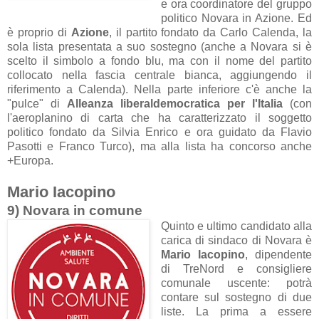
e ora coordinatore del gruppo
politico Novara in Azione. Ed
è proprio di
Azione
, il partito fondato da Carlo Calenda, la
sola lista presentata a suo sostegno (anche a Novara si è
scelto il simbolo a fondo blu, ma con il nome del partito
collocato nella fascia centrale bianca, aggiungendo il
riferimento a Calenda). Nella parte inferiore c'è anche la
"pulce" di
Alleanza liberaldemocratica per l'Italia
(con
l'aeroplanino di carta che ha caratterizzato il soggetto
politico fondato da Silvia Enrico e ora guidato da Flavio
Pasotti e Franco Turco), ma alla lista ha concorso anche
+Europa.
Mario Iacopino
9) Novara in comune
Quinto e ultimo candidato alla
carica di sindaco di Novara è
Mario Iacopino
, dipendente
di TreNord e consigliere
comunale uscente: potrà
contare sul sostegno di due
liste. La prima a essere