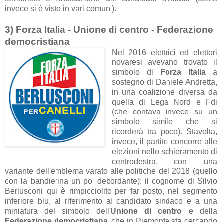
invece si è visto in vari comuni).
3) Forza Italia - Unione di centro - Federazione
democristiana
Nel 2016 elettrici ed elettori
novaresi avevano trovato il
simbolo di
Forza Italia
a
sostegno di Daniele Andretta,
in una coalizione diversa da
quella di Lega Nord e Fdi
(che contava invece su un
simbolo simile che si
ricorderà tra poco). Stavolta,
invece, il partito concorre alle
elezioni nello schieramento di
centrodestra, con una
variante dell'emblema varato alle politiche del 2018 (quello
con la bandierina un po' debordante): il cognome di Silvio
Berlusconi qui è rimpicciolito per far posto, nel segmento
inferiore blu, al riferimento al candidato sindaco e a una
miniatura del simbolo dell'
Unione di centro
e della
Federazione democristiana
, che in Piemonte sta cercando