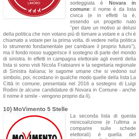
sorteggiata è
Novara in
comune
: il nome è da lista
civica (e in effetti la è,
essendo un progetto nato
"per dare un motivo ai delusi
della politica che non votano più di tornare a votare e a chi è
chiamato a votare per la prima volta, di vedere nella politica
lo strumento fondamentale per cambiare il proprio futuro"),
ma il fondo rosso suggerisce il sostegno di parte del mondo
di sinistra. In effetti in campagna elettorale agli eventi della
lista si sono visti Nicola Fratoianni e la segretaria regionale
di Sinistra italiana; le sagome umane che si vedono sul
simbolo, poi, ricordano in qualche modo quelle della lista La
Città in comune, presentata nel 2016 a sostegno di Luigi
Rodini (e alcune candidature di Novara in Comune - anche
il nome è simile - vengono proprio da lì).
10) MoVimento 5 Stelle
La seconda lista di questa
minicoalizione (e l'ultima a
comparire sulle schede
elettorali) è quella del