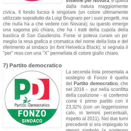
Insieme per Novara
, è quella
dalla natura maggiormente
civica. Il fondo fucsia è singolare (un colore ultimamente
utilizzato soprattutto da Luigi Brugnaro per i suoi progetti, ma
che nulla ha a che vedere con Novara); su questo emerge
una sagoma più chiara, che ha i tratti della cupola della
basilica di San Gaudenzio. Forse si poteva curare un po'
meglio la resa grafica e cromatica del nome della lista e del
riferimento al sindaco (in
font
Helvetica Black); si segnala il
"per" reso con una "X" pennellata di colore giallo chiaro.
7) Partito democratico
La seconda lista presentata a
sostegno di Fonzo è quella
del
Partito democratico
, che
nel 2016 - pur nella sconfitta
della coalizione - si confermò
come il primo partito con il
23,32% (con un leggerissimo
calo, in termini percentuali,
rispetto al 2011). Nei due turni
precedenti si era impiegato lo
stesso simbolo (a sostegno