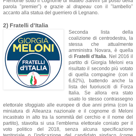
Piemonte sotto il cognome di Matteo Salvini (al posto della
parola "premier") e grazie al
drapeau
con il "lambello"
accanto alla statua del guerriero di Legnano.
2) Fratelli d'Italia
Seconda lista della
coalizione di centrodestra, la
stessa che attualmente
amministra Novara, è quella
di
Fratelli d'Italia
. Nel 2016 il
partito di Giorgia Meloni era
risultato il secondo più votato
di quella compagine (con il
6,62%), battendo anche la
lista dei fuoriusciti di Forza
Italia. Se allora era stato
usato lo stesso contrassegno
elettorale sfoggiato alle europee di due anni prima (con la
miniatura di Alleanza nazionale e il cognome di Meloni
incastrato in alto tra la sommità del cerchio e il nome del
partito), stavolta si usa l'emblema elettorale coniato per il
voto politico del 2018, senza alcuna specificazione
territoriale o l'indicazione del candidato sindaco (come