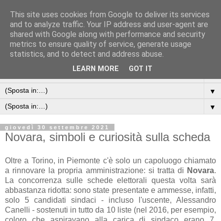
This site uses cookies from Google to deliver its services
and to analyze traffic. Your IP address and user-agent are
shared with Google along with performance and security
metrics to ensure quality of service, generate usage
statistics, and to detect and address abuse.
LEARN MORE
GOT IT
▼
▼
▼
giovedì 30 settembre 2021
Novara, simboli e curiosità sulla scheda
Oltre a Torino, in Piemonte c'è solo un capoluogo chiamato
a rinnovare la propria amministrazione: si tratta di
Novara
.
La concorrenza sulle schede elettorali questa volta sarà
abbastanza ridotta: sono state presentate e ammesse, infatti,
solo 5 candidati sindaci - incluso l'uscente, Alessandro
Canelli - sostenuti in tutto da 10 liste (nel 2016, per esempio,
coloro che aspiravano alla carica di sindaco erano 7,