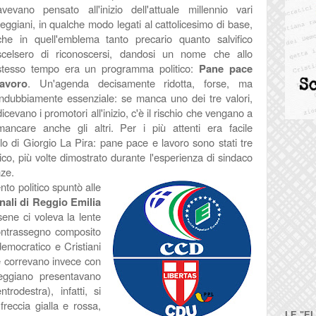
avevano pensato all'inizio dell'attuale millennio vari
reggiani, in qualche modo legati al cattolicesimo di base,
che in quell'emblema tanto precario quanto salvifico
scelsero di riconoscersi, dandosi un nome che allo
stesso tempo era un programma politico:
Pane pace
lavoro
. Un'agenda decisamente ridotta, forse, ma
indubbiamente essenziale: se manca uno dei tre valori,
dicevano i promotori all'inizio, c'è il rischio che vengano a
mancare anche gli altri. Per i più attenti era facile
lo di Giorgio La Pira: pane pace e lavoro sono stati tre
tico, più volte dimostrato durante l'esperienza di sindaco
nze.
to politico spuntò alle
nali di Reggio Emilia
ene ci voleva la lente
contrassegno composito
democratico e Cristiani
ee correvano invece con
reggiano presentavano
trodestra), infatti, si
reccia gialla e rossa,
LE "E