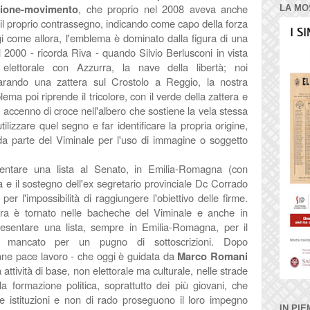
zione-movimento
, che proprio nel 2008 aveva anche
LA MO
o il proprio contrassegno, indicando come capo della forza
gi come allora, l'emblema è dominato dalla figura di una
l 2000 - ricorda Riva - quando Silvio Berlusconi in vista
elettorale con Azzurra, la nave della libertà; noi
ando una zattera sul Crostolo a Reggio, la nostra
blema poi riprende il tricolore, con il verde della zattera e
un accenno di croce nell'albero che sostiene la vela stessa
lizzare quel segno e far identificare la propria origine,
da parte del Viminale per l'uso di immagine o soggetto
esentare una lista al Senato, in Emilia-Romagna (con
 e il sostegno dell'ex segretario provinciale Dc Corrado
r l'impossibilità di raggiungere l'obiettivo delle firme.
era è tornato nelle bacheche del Viminale e anche in
resentare una lista, sempre in Emilia-Romagna, per il
, fu mancato per un pugno di sottoscrizioni. Dopo
ane pace lavoro - che oggi è guidata da
Marco Romani
 attività
di base, non elettorale ma culturale, nelle strade
la formazione politica, soprattutto dei più giovani, che
e istituzioni e non di rado proseguono il loro impegno
IN PIE