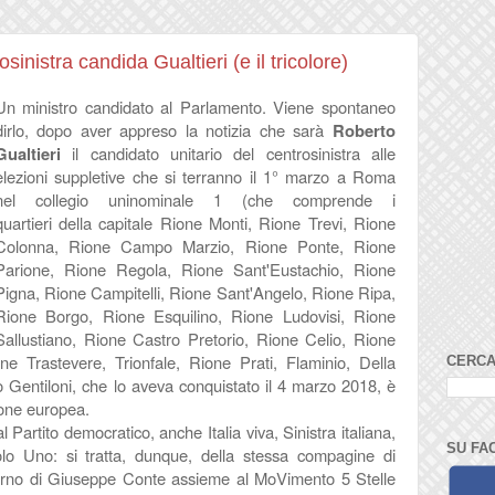
sinistra candida Gualtieri (e il tricolore)
Un ministro candidato al Parlamento. Viene spontaneo
dirlo, dopo aver appreso la notizia che sarà
Roberto
Gualtieri
il candidato unitario del centrosinistra alle
elezioni suppletive che si terranno il 1° marzo a Roma
nel collegio uninominale 1 (che comprende i
quartieri della capitale Rione Monti, Rione Trevi, Rione
Colonna, Rione Campo Marzio, Rione Ponte, Rione
Parione, Rione Regola, Rione Sant'Eustachio, Rione
Pigna, Rione Campitelli, Rione Sant'Angelo, Rione Ripa,
Rione Borgo, Rione Esquilino, Rione Ludovisi, Rione
Sallustiano, Rione Castro Pretorio, Rione Celio, Rione
e Trastevere, Trionfale, Rione Prati, Flaminio, Della
CERCA
lo Gentiloni, che lo aveva conquistato il 4 marzo 2018, è
ione europea.
 Partito democratico, anche Italia viva, Sinistra italiana,
SU FA
icolo Uno: si tratta, dunque, della stessa compagine di
overno di Giuseppe Conte assieme al MoVimento 5 Stelle