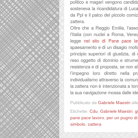
politico e magari vengono candida
sosteneva la ricandidatura di Luc
da Ppl e
il palco del piccolo comi
zattera.
Oltre che a
Reggio Emilia, l'ass
l'Italia (con nuclei a Roma, Venezi
legge
nel sito di Pane pace l
spaesamento e di un disagio molto
principio superiori di giustizia, 
reso oggetto di dominio e strumen
resistenza e di proposta, se non al
l’impegno loro diretto nella p
individualismo attraverso la comunit
la zattera non è intenzionata a tor
la sua navigazione mossa dalle ide
Pubblicato da
Gabriele Maestri
all
Etichette:
Cdu
,
Gabriele Maestri
,
g
pane pace lavoro
,
per un pugno di
simbolo
,
zattera