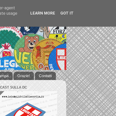
ser-agent
rate usage
LEARN MORE
GOT IT
tampa
Grazie!
Contatti
DCAST SULLA DC