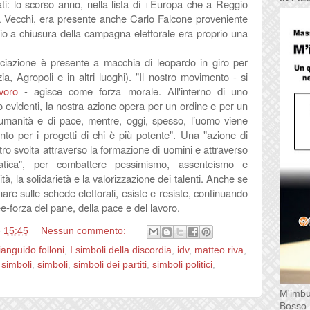
ti: lo scorso anno, nella lista di +Europa che a Reggio
a Vecchi, era presente anche Carlo Falcone proveniente
zio a chiusura della campagna elettorale era proprio una
ociazione è presente a macchia di leopardo in giro per
a, Agropoli e in altri luoghi). "
Il nostro movimento - si
avoro
- agisce come forza morale. All'interno di uno
 evidenti, la nostra azione opera per un ordine e per un
di umanità e di pace, mentre, oggi, spesso, l’uomo viene
to per i progetti di chi è più potente". Una "azione di
tro svolta attraverso la formazione di uomini e attraverso
ratica", per combattere pessimismo, assenteismo e
à, la solidarietà e la valorizzazione dei talenti. Anche se
nare sulle schede elettorali, esiste e resiste, continuando
e-forza del pane, della pace e del lavoro.
e
15:45
Nessun commento:
ianguido folloni
,
I simboli della discordia
,
idv
,
matteo riva
,
 simboli
,
simboli
,
simboli dei partiti
,
simboli politici
,
M'imbu
Bosso