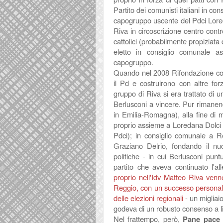
Partito dei comunisti italiani in c
capogruppo uscente del Pdci Loredan
Riva in circoscrizione centro contro
cattolici (probabilmente propiziata
eletto in consiglio comunale a
capogruppo.
Quando nel 2008 Rifondazione com
il Pd e costruirono con altre forze
gruppo di Riva si era trattato di 
Berlusconi a vincere. Pur rimanend
in Emilia-Romagna), alla fine di m
proprio assieme a Loredana Dolci (
Pdci); in consiglio comunale a R
Graziano Delrio, fondando il nu
politiche - in cui Berlusconi punt
partito che aveva continuato l'all
proprio nell'Idv Matteo Riva venn
Reggio, con un successo personale
delle elezioni regionali
- un migliaio
godeva di un robusto consenso a li
Nel frattempo, però,
Pane pace l