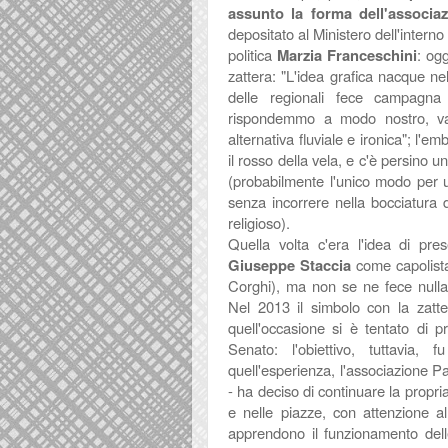
assunto la forma dell'associa
depositato al Ministero dell'intern
politica
Marzia Franceschini
: og
zattera: "L'idea grafica nacque ne
delle regionali fece campagna 
rispondemmo a modo nostro, var
alternativa fluviale e ironica"; l'em
il rosso della vela, e c'è persino 
(probabilmente l'unico modo per uti
senza incorrere nella bocciatura 
religioso).
Quella volta c'era l'idea di pr
Giuseppe Staccia
come capolista
Corghi), ma non se ne fece nulla pe
Nel 2013 il simbolo con la zatt
quell'occasione si è
tentato di p
Senato: l'obiettivo, tuttavia
quell'esperienza, l
'associazione P
- ha deciso di continuare la propria
e nelle piazze, con attenzione al
apprendono il funzionamento dell