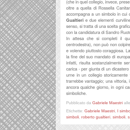
(che in quel collegio, invece, pres
oltre a quella di Rossella Canita
accompagna a un simbolo in cui d
Gualtieri
e due elementi curviline
senso, si tratta di una scelta gra
con la candidatura di Sandro Ruot
In attesa che si completi il qu
centrodestra), non può non colpire l
e volendo piuttosto coraggiosa. La
la fine del suo mandato di europa
infatti, risulta sostanzialmente se
carica - per giunta di un dicaster
urne in un collegio storicamente 
trarrebbe vantaggio; una vittoria,
ancora qualche giorno, in ogni ca
simboliche.
Pubblicato da
Gabriele Maestri
all
Etichette:
Gabriele Maestri
,
I simbo
simboli
,
roberto gualtieri
,
simboli
,
s