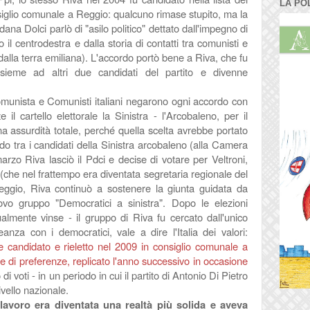
LA PO
onsiglio comunale a Reggio: qualcuno rimase stupito, ma la
a Dolci parlò di "asilo politico" dettato dall'impegno di
 il centrodestra e dalla storia di contatti tra comunisti e
 dalla terra emiliana). L'accordo portò bene a Riva, che fu
ssieme ad altri due candidati del partito e divenne
unista e Comunisti italiani negarono ogni accordo con
 il cartello elettorale la Sinistra - l'Arcobaleno, per il
una assurdità
totale,
perché quella scelta avrebbe portato
o tra i candidati della Sinistra arcobaleno (alla Camera
arzo Riva lasciò il Pdci e decise di votare per Veltroni,
che nel frattempo era diventata segretaria regionale del
eggio, Riva continuò a sostenere la giunta guidata da
ovo gruppo "Democratici a sinistra". Dopo le elezioni
ualmente vinse - il gruppo di Riva fu cercato dall'unico
eanza con i democratici, vale a dire l'Italia dei valori:
e candidato e rieletto nel 2009 in consiglio comunale a
 di preferenze, replicato l'anno successivo in occasione
 di voti - in un periodo in cui il partito di Antonio Di Pietro
vello nazionale.
avoro era diventata una realtà più solida e aveva