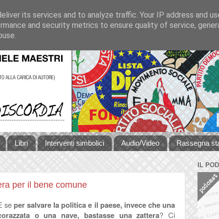
liver its services and to analyze traffic. Your IP address and u
rmance and security metrics to ensure quality of service, gene
buse.
Libri
Interventi simbolici
Audio/Video
Rassegna s
IL PO
era per il bene comune
E se
per salvare la politica e il paese, invece che una
corazzata o una nave, bastasse una zattera
? Ci