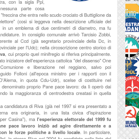
stra,
con la sigla Ppl,
nessuna parte cosa
"freccina che entra nello scudo crociato di Buttiglione da
lettore
" (così si leggeva nella descrizione ufficiale del
le in un emblema di due centimetri di diametro, ma fu
didature. In consiglio comunale arrivò Tarcisio Zobbi,
erente al Ccd (già segretario provinciale della Dc, in
inciale per l'Udc); nella circoscrizione centro storico di
iva
, cui proprio quel minifregio si riferiva principalmente.
ato iniziatore dell'esperienza cattolica "del dissenso" One
omunione e liberazione nel reggiano, salvo poi
uido Folloni (all'epoca ministro per i rapporti con il
'Alema, in quota Cdu-Udr), scelse di costituire nel
ppo denominato proprio
Pane pace lavoro: da lì operò dai
ando la maggioranza di centrodestra creatasi in quella
ima candidatura di Riva (già nel 1997 si era presentato a
rna era originaria, in una lista civica d'ispirazione
i per Casina"), ma
l'esperienza elettorale del 1999 fu
ane pace lavoro iniziò ad agire direttamente e a
on le forze politiche a livello locale
. In particolare,
Ppl, lo stesso Riva nel 2004 fu candidato nella lista del