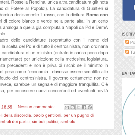
enterà Rossella Rendina, unica altra candidatura già nota
no di Potere al Popolo!). La candidatura di Gualtieri si
omina decisamente il rosso, con la dicitura
Roma con
i di colore bianco e verde nella parte alta: in un certo
fica analoga a quella già compiuta a Napoli da Pd e DemA
olo.
ISCRIV
adro delle candidature (soprattutto con il nome del
Po
a scelta del Pd e di tutto il centrosinistra, non ordinaria
 candidatura di un ministro (entrato in carica poco dopo
Tut
rlamentare) per un'elezione della medesima legislatura,
nza precedenti e non è priva di rischi: se il ministro in
o di peso come l'economia - dovesse essere sconfitto alle
BATTA
feudo del centrosinistra, il governo certamente non ne
 invece, sarebbe un segnale di maggiore tranquillità. C'è
so, per conoscere nuovi concorrenti ed eventuali novità
e
16:59
Nessun commento:
li della discordia
,
paolo gentiloni
,
per un pugno di
imboli dei partiti
,
simboli politici
,
simbolo