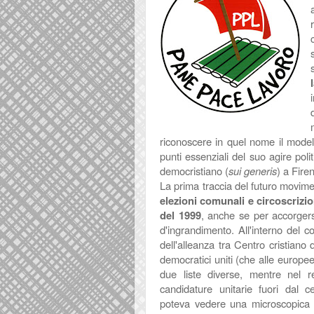
riconoscere in quel nome il model
punti essenziali del suo agire poli
democristiano (
sui generis
)
a Fire
La prima traccia del futuro movimen
elezioni comunali e circoscrizio
del 1999
, anche se per accorgers
d'ingrandimento. All'interno del 
dell'alleanza tra Centro cristiano 
democratici uniti (che alle europ
due liste diverse, mentre nel 
candidature unitarie fuori dal cen
poteva vedere una microscopica f