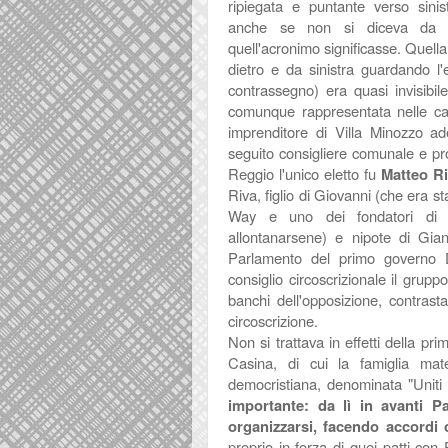
ripiegata e puntante verso sini
anche se non si diceva da 
quell'acronimo significasse.
Quella 
dietro e da sinistra guardando l'e
contrassegno) era quasi invisibi
comunque rappresentata nelle can
imprenditore di Villa Minozzo ad
seguito consigliere comunale e prov
Reggio l'unico eletto fu
Matteo
R
Riva, figlio di Giovanni (che era st
Way e uno dei fondatori di C
allontanarsene) e nipote di Giang
Parlamento del primo governo D
consiglio circoscrizionale il gru
banchi dell'opposizione, contrast
circoscrizione.
Non si trattava in effetti della pr
Casina, di cui la famiglia mate
democristiana, denominata "Unit
importante: da lì in avanti P
organizzarsi, facendo accordi c
proprio in forza di quei patti con 