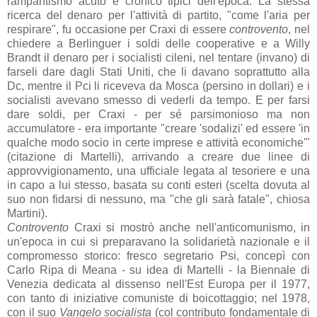
rampantismo acuto e cronico tipici dell'epoca. La stessa
ricerca del denaro per l'attività di partito, "come l'aria per
respirare", fu occasione per Craxi di essere
controvento
, nel
chiedere a Berlinguer i soldi delle cooperative e a Willy
Brandt il denaro per i socialisti cileni, nel tentare (invano) di
farseli dare dagli Stati Uniti, che li davano soprattutto alla
Dc, mentre il Pci li riceveva da Mosca (persino in dollari) e i
socialisti avevano smesso di vederli da tempo. E per farsi
dare soldi, per Craxi - per sé parsimonioso ma non
accumulatore - era importante "creare 'sodalizi' ed essere 'in
qualche modo socio in certe imprese e attività economiche'"
(citazione di Martelli), arrivando a creare due linee di
approvvigionamento, una ufficiale legata al tesoriere e una
in capo a lui stesso, basata su conti esteri (scelta dovuta al
suo non fidarsi di nessuno, ma "che gli sarà fatale", chiosa
Martini).
Controvento
Craxi si mostrò anche nell'anticomunismo, in
un'epoca in cui si preparavano la solidarietà nazionale e il
compromesso storico: fresco segretario Psi, concepì con
Carlo Ripa di Meana - su idea di Martelli - la Biennale di
Venezia dedicata al dissenso nell'Est Europa per il 1977,
con tanto di iniziative comuniste di boicottaggio; nel 1978,
con il suo
Vangelo socialista
(col contributo fondamentale di