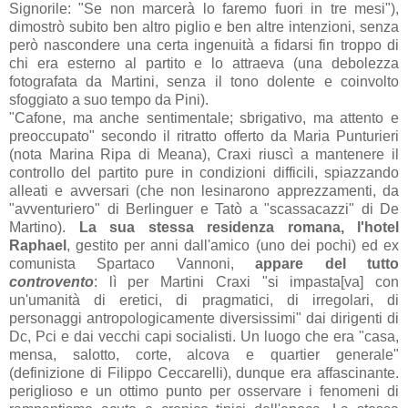
Signorile: "Se non marcerà lo faremo fuori in tre mesi"),
dimostrò subito ben altro piglio e ben altre intenzioni, senza
però nascondere una certa ingenuità a fidarsi fin troppo di
chi era esterno al partito e lo attraeva (una debolezza
fotografata da Martini, senza il tono dolente e coinvolto
sfoggiato a suo tempo da Pini).
"Cafone, ma anche sentimentale; sbrigativo, ma attento e
preoccupato" secondo il ritratto offerto da Maria Punturieri
(nota Marina Ripa di Meana), Craxi riuscì a mantenere il
controllo del partito pure in condizioni difficili, spiazzando
alleati e avversari (che non lesinarono apprezzamenti, da
"avventuriero" di Berlinguer e Tatò a "scassacazzi" di De
Martino).
La sua stessa residenza romana, l'hotel
Raphael
, gestito per anni dall'amico (uno dei pochi) ed ex
comunista Spartaco Vannoni,
appare del tutto
controvento
: lì per Martini Craxi "si impasta[va] con
un'umanità di eretici, di pragmatici, di irregolari, di
personaggi antropologicamente diversissimi" dai dirigenti di
Dc, Pci e dai vecchi capi socialisti. Un luogo che era "casa,
mensa, salotto, corte, alcova e quartier generale"
(definizione di Filippo Ceccarelli), dunque era affascinante.
periglioso e un ottimo punto per osservare i fenomeni di