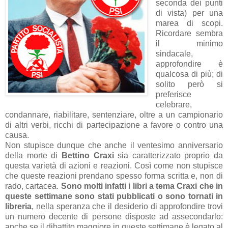
seconda dei punti
di vista) per una
marea di scopi.
Ricordare sembra
il minimo
sindacale,
approfondire è
qualcosa di più; di
solito però si
preferisce
celebrare,
condannare, riabilitare, sentenziare, oltre a un campionario
di altri verbi, ricchi di partecipazione a favore o contro una
causa.
Non stupisce dunque che anche il ventesimo anniversario
della morte di
Bettino Craxi
sia caratterizzato proprio da
questa varietà di azioni e reazioni. Così come non stupisce
che queste reazioni prendano spesso forma scritta e, non di
rado, cartacea.
Sono molti infatti i libri a tema Craxi che in
queste settimane sono stati pubblicati o sono tornati in
libreria
, nella speranza che il desiderio di approfondire trovi
un numero decente di persone disposte ad assecondarlo:
anche se il dibattito maggiore in queste settimane è legato al