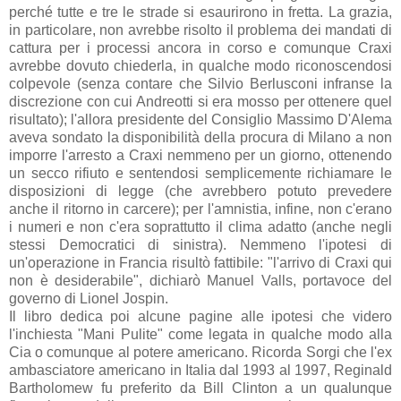
perché tutte e tre le strade si esaurirono in fretta. La grazia,
in particolare, non avrebbe risolto il problema dei mandati di
cattura per i processi ancora in corso e comunque Craxi
avrebbe dovuto chiederla, in qualche modo riconoscendosi
colpevole (senza contare che Silvio Berlusconi infranse la
discrezione con cui Andreotti si era mosso per ottenere quel
risultato); l'allora presidente del Consiglio Massimo D'Alema
aveva sondato la disponibilità della procura di Milano a non
imporre l'arresto a Craxi nemmeno per un giorno, ottenendo
un secco rifiuto e sentendosi semplicemente richiamare le
disposizioni di legge (che avrebbero potuto prevedere
anche il ritorno in carcere); per l'amnistia, infine, non c'erano
i numeri e non c'era soprattutto il clima adatto (anche negli
stessi Democratici di sinistra). Nemmeno l'ipotesi di
un'operazione in Francia risultò fattibile: "l'arrivo di Craxi qui
non è desiderabile", dichiarò
Manuel Valls, portavoce del
governo
di Lionel Jospin.
Il libro dedica poi alcune pagine alle ipotesi che videro
l'inchiesta "Mani Pulite" come legata in qualche modo alla
Cia o comunque al potere americano. Ricorda Sorgi che
l'ex
ambasciatore
americano in Italia dal 1993 al 1997, Reginald
Bartholomew fu preferito da Bill Clinton a un qualunque