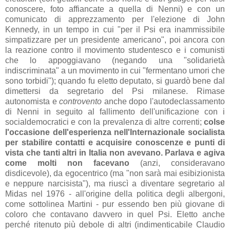
conoscere, foto affiancate a quella di Nenni) e con un
comunicato di apprezzamento per l'elezione di John
Kennedy, in un tempo in cui "per il Psi era inammissibile
simpatizzare per un presidente americano", poi ancora con
la reazione contro il movimento studentesco e i comunisti
che lo appoggiavano (negando una "solidarietà
indiscriminata" a un movimento in cui "fermentano umori che
sono torbidi"); quando fu eletto deputato, si guardò bene dal
dimettersi da segretario del Psi milanese. Rimase
autonomista e
controvento
anche dopo l'autodeclassamento
di Nenni in seguito al fallimento dell'unificazione con i
socialdemocratici e con la prevalenza di altre correnti;
colse
l'occasione dell'esperienza nell'Internazionale socialista
per stabilire contatti e acquisire conoscenze e punti di
vista che tanti altri in Italia non avevano. Parlava e agiva
come molti non facevano
(anzi, consideravano
disdicevole), da egocentrico (ma "non sarà mai esibizionista
e neppure narcisista"), ma riuscì a diventare segretario al
Midas nel 1976 - all'origine della politica degli albergoni,
come sottolinea Martini - pur essendo ben più giovane di
coloro che contavano davvero in quel Psi. Eletto anche
perché ritenuto più debole di altri (indimenticabile Claudio