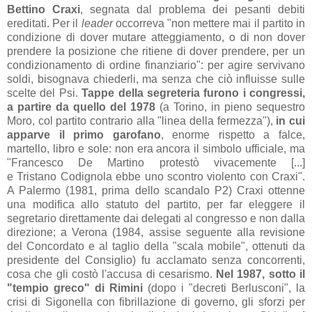
Bettino Craxi
, segnata dal problema dei pesanti debiti
ereditati. Per il
leader
occorreva
"non mettere mai il partito in
con
dizione di dover mutare atteggiamento, o di non dover
prendere la
posizione che ritiene di dover prendere, per un
condizionamento di
ordine finanziario": per agire servivano
soldi, bisognava chiederli, ma senza che ciò influisse sulle
scelte del Psi.
Tappe della segreteria furono i congressi,
a partire da quello del 1978
(a Torino, in pieno sequestro
Moro, col partito contrario alla "linea della fermezza"),
in cui
apparve il primo garofano
, enorme rispetto a falce,
martello, libro e sole: non era ancora il simbolo ufficiale, ma
"
Francesco
De Martino protestò vivacemente
[...]
e
Tristano
Codignola ebbe uno scontro violento con Craxi
".
A Palermo (1981, prima dello scandalo P2) Craxi ottenne
una modifica allo statuto del partito, per far eleggere il
segretario direttamente dai delegati al congresso e non dalla
direzione; a Verona (1984, assise seguente alla revisione
del Concordato e al taglio della "scala mobile", ottenuti
da
presidente del Consiglio
) fu acclamato senza concorrenti,
cosa che gli costò l'accusa di cesarismo.
Nel 1987, sotto il
"tempio greco" di Rimini
(dopo i "decreti Berlusconi", la
crisi di Sigonella con fibrillazione di governo, gli sforzi per