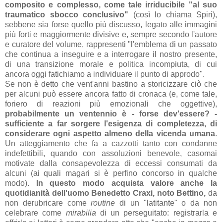
composito e complesso, come tale irriducibile "
al suo
traumatico sbocco conclusivo
"
(così lo chiama Spiri),
sebbene sia forse quello più discusso, legato alle immagini
più forti e maggiormente divisive e, sempre secondo l'autore
e curatore del volume, rappresenti "
l'emblema di un passato
che continua a inseguire e a interrogare il nostro presente,
di
una transizione morale e politica incompiuta, di cui
ancora
oggi fatichiamo a individuare il punto di approdo".
Se non è detto che vent'anni bastino a storicizzare ciò che
per alcuni può essere ancora fatto di cronaca (e, come tale,
foriero di reazioni più emozionali che oggettive),
probabilmente un ventennio è - forse dev'essere? -
sufficiente a far sorgere l'esigenza di completezza, di
considerare ogni aspetto almeno della vicenda umana
.
Un atteggiamento che fa a cazzotti tanto con condanne
indefettibili, quando con assoluzioni benevole, casomai
motivate dalla consapevolezza di eccessi consumati da
alcuni (ai quali magari si è perfino concorso in qualche
modo).
In questo modo acquista valore anche la
quotidianità dell'uomo Benedetto Craxi, noto Bettino,
da
non derubricare come
routine
di un "latitante" o da non
celebrare come
mirabilia
di un perseguitato: registrarla e