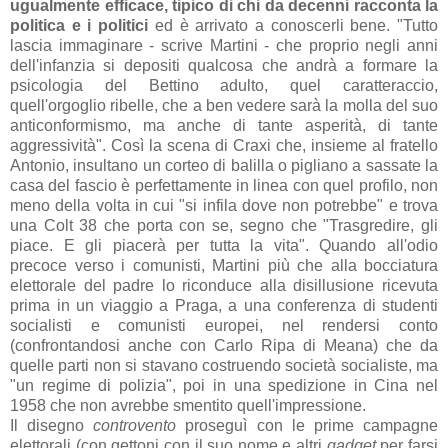
ugualmente efficace, tipico di chi da decenni racconta la
politica e i politici
ed è arrivato a conoscerli bene. "Tutto
lascia immaginare - scrive Martini - che proprio negli anni
dell'infanzia si depositi qualcosa che andrà a formare la
psicologia del Bettino adulto, quel caratteraccio,
quell'orgoglio ribelle, che a ben vedere sarà la molla del suo
anticonformismo, ma anche di tante asperità, di tante
aggressività". Così la scena di Craxi che, insieme al fratello
Antonio, insultano un corteo di balilla o pigliano a sassate la
casa del fascio è perfettamente in linea con quel profilo, non
meno della volta in cui "si infila dove non potrebbe" e trova
una Colt 38 che porta con se, segno che "Trasgredire, gli
piace. E gli piacerà per tutta la vita". Quando all'odio
precoce verso i comunisti, Martini più che alla bocciatura
elettorale del padre lo riconduce alla disillusione ricevuta
prima in un viaggio a Praga, a una conferenza di studenti
socialisti e comunisti europei, nel rendersi conto
(confrontandosi anche con Carlo Ripa di Meana) che da
quelle parti non si stavano costruendo società socialiste, ma
"un regime di polizia", poi in una spedizione in Cina nel
1958 che non avrebbe smentito quell'impressione.
Il disegno
controvento
proseguì con le prime campagne
elettorali (con gettoni con il suo nome e altri
gadget
per farsi