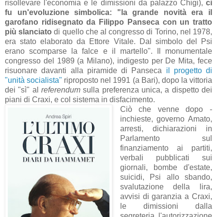
risollevare l'economia e le dimissioni da palazzo Chigi),
ci
fu un'evoluzione simbolica: "
la grande novità era il
garofano ridisegnato da Filippo Panseca con un
tratto
più slanciato
di quello che al congresso di Torino, nel 1978,
era
stato elaborato da Ettore Vitale. Dal simbolo del Psi
erano
scomparse la falce e il martello
". Il monumentale
congresso del 1989 (a Milano), indigesto per De Mita, fece
risuonare davanti alla piramide di Panseca
il progetto di
"unità socialista"
riproposto nel 1991 (a Bari), dopo la vittoria
dei "sì" al
referendum
sulla preferenza unica, a dispetto dei
piani di Craxi, e col sistema in disfacimento.
Ciò che venne dopo -
inchieste, governo Amato,
arresti, dichiarazioni in
Parlamento sul
finanziamento ai partiti,
verbali pubblicati sui
giornali, bombe d'estate,
suicidi, Psi allo sbando,
svalutazione della lira,
avvisi di garanzia a Craxi,
le dimissioni dalla
segreteria, l'autorizzazione