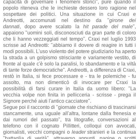
capacità di governare i fenomeni storici", pure quando il
popolo riteneva che le inchieste dessero loro ragione nel
sospettare dei politici. Una situazione in cui Craxi e
Andreotti, accomunati nel destino da "
girone dei
dannati
,
dopo avere scalato la
hit parade del male
",
appaiono "
uomini soli, disconosciuti da gran parte
di coloro
che li hanno vezzeggiati nel tempo
".
Craxi
nel luglio 1993
scrisse ad Andreotti
: "
abbiamo il dovere di reagire in tutti i
modi possibili.
L'uso violento del potere giudiziario ha aperto
la strada
a un golpismo strisciante e variamente vestito, di
fronte al
quale c'è solo la paralisi, lo sbandamento e la viltà
di tante
forze democratiche". Andreotti, a differenza di Craxi,
restò in Italia, si fece processare e - tra le polemiche - fu
assolto, ma non dimenticò di invocare per Craxi la
possibilità di
farsi curare
in Italia da uomo libero: "
La
vecchia
volpe non finita in pellicceria - scrisse - prega il
Signore perché aiuti
l'antico cacciatore
".
Segue poi il racconto di "giornate che rischiano di trascinarsi
stancamente, una uguale all'altra, lontane dalla frenesia e
dai rumori del passato", tra litografie, conversazioni al
telefono con il cognato Pillitteri, colloqui con avvocati,
giornalisti, vecchi compagni o
leader
stranieri e la continua
"battaglia di verità", attraverso appunti, pagine o scritti