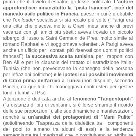
prima che il divieto d'espatrio gli fosse notificato
.
L'autore
approfondisce innanzitutto la "pista francese", cioè del
mancato asilo politico in Francia
, paese in cui è probabile
che l'ex
leader
socialista si sia recato più volte ("
Parigi era
una città che piaceva molto a Craxi, meta anche di brevi
vacanze con gli amici più stretti: aveva trovato un piccolo
albergo di lusso a Saint Germain de Pres, molto simile al
romano Raphael e vi soggiornava volentieri. A Parigi aveva
anche un ufficio per i contatti più riservati con uomini politici
francesi"),
la successiva scelta tunisina
, per i rapporti con
Ben Ali e per le clausole del trattato di estradizione Italia-
Tunisia (che non prevedevano la consegna della persona
per infrazioni politiche)
e le ipotesi sui possibili movimenti
di Craxi prima dell'arrivo a Tunisi
(non disgiunti, secondo
Pacelli, da quelli di chi maneggiava conti esteri per gestire
fondi riferibili al Psi).
Attenzione è dedicata anche al
fenomeno "Tangentopoli"
("a distanza di più di vent'anni, si è forse smarrito il ricordo
delle sue proporzioni"), alle sue dinamiche e manifestazioni,
nonché a
un'analisi dei protagonisti di "Mani Pulite"
(sottolineando "l'asprezza della dialettica tra i componenti
del pool (o almeno tra alcuni di essi) e la tendenza
serpeggiante tra i magistrati che lo costituivano ad attribuire