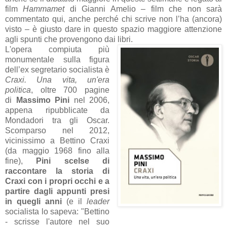
film
Hammamet
di Gianni Amelio – film che non sarà
commentato qui, anche perché chi scrive non l’ha (ancora)
visto – è giusto dare in questo spazio maggiore attenzione
agli spunti che provengono dai libri.
L'opera compiuta più
monumentale sulla figura
dell’ex segretario socialista è
Craxi. Una vita, un'era
politica
, oltre 700 pagine
di
Massimo Pini
nel 2006,
appena ripubblicate da
Mondadori tra gli Oscar.
Scomparso nel 2012,
vicinissimo a Bettino Craxi
(da maggio 1968 fino alla
fine),
Pini scelse di
raccontare la storia di
Craxi con i propri occhi e a
partire dagli appunti presi
in quegli anni
(e il
leader
socialista lo sapeva: "Bettino
- scrisse l'autore nel suo