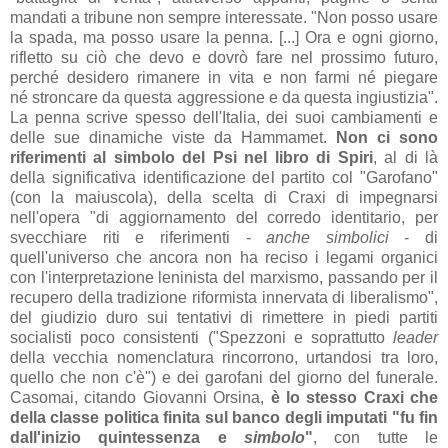
mandati a tribune non sempre interessate. "Non
posso usare
la spada, ma posso usare la penna. [...]
Ora e ogni giorno,
rifletto
su ciò che devo e dovrò fare nel prossimo futuro,
perché
desidero rimanere in vita e non farmi né piegare
né
stroncare da questa aggressione e da questa ingiustizia".
La penna scrive spesso dell'Italia, dei suoi cambiamenti e
delle sue dinamiche viste da Hammamet.
Non ci sono
riferimenti al simbolo del Psi nel libro di Spiri
, al di là
della significativa identificazione del partito col "Garofano"
(con la maiuscola), della scelta di Craxi di impegnarsi
nell'opera "di aggiornamento del corredo identitario, per
svecchiare riti e riferimenti -
anche simbolici
- di
quell'universo che ancora non ha reciso i legami organici
con l'interpretazione leninista del marxismo, passando per il
recupero della tradizione riformista innervata di liberalismo
",
del giudizio duro sui tentativi di rimettere in piedi partiti
socialisti poco consistenti ("
Spezzoni e soprattutto
leader
della vecchia nomenclatura rincorrono, urtandosi tra loro,
quello che non c'è") e dei garofani del giorno del funerale
.
Casomai, citando Giovanni Orsina,
è lo stesso Craxi che
della classe politica finita sul banco degli imputati "
fu fin
dall'inizio quintessenza e
simbolo
"
, con tutte le