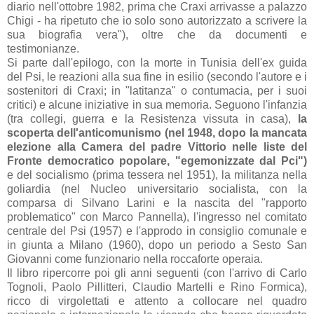
diario nell'ottobre 1982, prima che Craxi arrivasse a palazzo
Chigi - ha ripetuto che io solo sono autorizzato a scrivere la
sua biografia vera"), oltre che da documenti e
testimonianze.
Si parte dall'epilogo, con la morte in Tunisia dell'ex guida
del Psi, le reazioni alla sua fine in esilio (secondo l'autore e i
sostenitori di Craxi; in "latitanza" o contumacia, per i suoi
critici) e alcune iniziative in sua memoria. Seguono l'infanzia
(tra collegi, guerra e la Resistenza vissuta in casa),
la
scoperta dell'anticomunismo (nel 1948, dopo la mancata
elezione alla Camera del padre Vittorio nelle liste del
Fronte democratico popolare, "egemonizzate dal Pci")
e
del socialismo (prima tessera nel 1951)
, la militanza nella
goliardia (nel Nucleo universitario socialista, con la
comparsa di Silvano Larini e la nascita del "rapporto
problematico" con Marco Pannella), l'ingresso nel comitato
centrale del Psi (1957) e l'approdo in consiglio comunale e
in giunta a Milano (1960), dopo un periodo a Sesto San
Giovanni come funzionario nella roccaforte operaia.
Il libro ripercorre poi gli anni seguenti (con l'arrivo di Carlo
Tognoli, Paolo Pillitteri, Claudio Martelli e Rino Formica),
ricco di virgolettati e attento a collocare
nel quadro