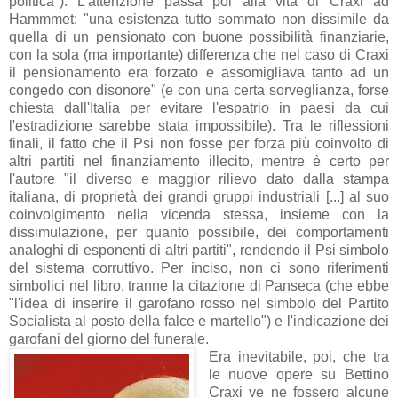
politica"). L'attenzione passa poi alla vita di Craxi ad
Hammmet: "una esistenza tutto sommato non dissimile da
quella di un pensionato con buone possibilità finanziarie,
con la sola (ma importante) differenza che nel caso di Craxi
il pensionamento era forzato e assomigliava tanto ad un
congedo con disonore" (e con una certa sorveglianza, forse
chiesta dall'Italia per evitare l'espatrio in paesi da cui
l'estradizione sarebbe stata impossibile).
Tra le riflessioni
finali, il fatto che il Psi non fosse per forza più coinvolto di
altri partiti nel finanziamento illecito, mentre è certo per
l'autore "
il diverso e maggior rilievo dato dalla stampa
italiana, di proprietà dei grandi gruppi industriali [...] al suo
coinvolgimento nella vicenda stessa, insieme con la
dissimulazione, per quanto possibile, dei comportamenti
analoghi di esponenti di altri partiti
", rendendo il Psi simbolo
del sistema corruttivo.
Per inciso, non ci sono riferimenti
simbolici nel libro, tranne la citazione di Panseca (che ebbe
"
l'idea di inserire il garofano rosso nel simbolo del Partito
Socialista al posto della falce e martello") e l'indicazione dei
garofani del giorno del funerale.
Era inevitabile, poi, che tra
le nuove opere su Bettino
Craxi ve ne fossero alcune