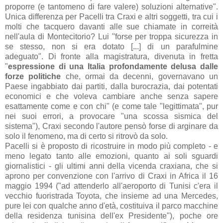
proporre (e tantomeno di fare valere) soluzioni alternative
".
Unica differenza
per Pacelli
tra Craxi e altri soggetti, tra cui i
molti che tacquero davanti alle sue chiamate in correità
nell'aula di Montecitorio? Lui "
forse per troppa sicurezza in
se stesso, non si era dotato [...] di un parafulmine
adeguato
".
Di fronte alla magistratura, divenuta in fretta
"
espressione di una Italia profondamente delusa dalle
forze politiche
che, ormai da decenni, governavano un
Paese ingabbiato dai partiti, dalla burocrazia, dai potentati
economici e che voleva cambiare anche senza sapere
esattamente come e con chi" (e come tale "legittimata", pur
nei suoi errori, a provocare "una scossa sismica del
sistema
"), Craxi secondo l'autore pensò forse di arginare da
solo il fenomeno, ma di certo si ritrovò da solo.
Pacelli si è proposto di ricostruire in modo più completo - e
meno legato tanto alle emozioni, quanto ai soli sguardi
giornalistici - gli ultimi anni della vicenda craxiana, che si
aprono per
convenzione
con l'arrivo di Craxi in Africa il 16
maggio 1994 ("
ad attenderlo all'aeroporto di Tunisi c'era il
vecchio fuoristrada Toyota, che insieme ad una Mercedes,
pure lei con qualche anno d'età, costituiva il parco macchine
della residenza tunisina dell'ex Presidente"), poche ore