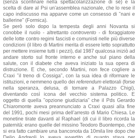
(senza sconfinare nella spettacolarizzazione di sè) e la
scelta di dare al Psi un'assemblea nazionale, che lo rese il
capo indiscusso ma apparve come un consesso di "nani e
ballerine" (Formica).
Se però solo dopo la tempesta degli anni Novanta si
conobbe il ruolo - altrettanto
controvento
- di foraggiatore
delle lotte contro regimi fascisti e comunisti nelle più diverse
condizioni (il libro di Martini merita di essere letto soprattutto
per mettere insieme tutti i pezzi), dal 1987 qualcosa iniziò ad
andare storto sul fronte interno e anche sul piano della
salute, con il diabete che aveva iniziato la sua opera di
distruzione. E che, secondo Martini, non fece cogliere a
Craxi "il treno di Cossiga", con la sua idea di riformare le
istituzioni, e nemmeno quello dei
referendum
elettorali (forse
nella speranza, delusa, di tornare a Palazzo Chigi),
diventando così icona del vecchio sistema politico. E
oggetto di quella "opzione giudiziaria" che il Pds Gerardo
Chiaromonte aveva preannunciato a Craxi quasi alla fine
del 1991, pochi mesi prima dell'arresto di Mario Chiesa. Le
monetine tirate davanti al Raphael (di cui il libro ricorda la
paternità: erano quelle del missino Teodoro Buontempo, che
si era fatto cambiare una banconota da 10mila lire dopo che
Delio Andreoli lo aveva avvertito di quanto stava per