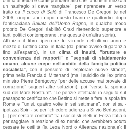
offrirla ai lettori è come prendere atto che "
anche in mezzo a
un naufragio si deve mangiare
", per riprendere un verso
tratto da
Il cuoco di Salò
di Francesco De Gregori (e nel
2006, cinque anni dopo questo brano e quattordici dopo
l'anticraxiana
Ballata dell'Uomo Ragno
, in qualche modo
proprio De Gregori riabilitò Craxi ritenendolo superiore a
tanti politici contemporanei, ma questa è un'altra storia).
All'inizio il libro ripercorre le vicende dell'ultimo anno e
mezzo di Bettino Craxi in Italia (dal primo avviso di garanzia
fino all'espatrio), in un
clima di insulti, "brutture e
convenienza dei rapporti" e "
segnali di sfaldamento
umano, alcune crepe nell'ambito della famiglia politica
socialista
"
, con il pensiero di "esplorare nuove strade",
prima nella Francia di Mitterrand (ma il suicidio dell'ex primo
ministro
Pierre
Bérégovoy "
per delle accuse mai provate di
corruzione" suggerì altre soluzioni), poi "verso
la sponda
sud del Mare Nostrum". "Le perizie effettuate in seguito sul
passaporto certificano che Bettino si mette a fare la spola fra
Roma e Tunisi, quattro volte in sei settimane", non si sa -
ipotizza Spiri - se per "chiedere udienza a Silvio Berlusconi,
[...] per cercare conforto" tra i socialisti eletti in Forza Italia o
per saggiare la reazione di ex nemici che avrebbero potuto
cessare le ostilità (la Lega Nord o Alleanza nazionale): Il