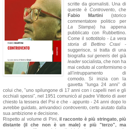
scritte da giornalisti. Una di
queste è
Controvento
, che
Fabio Martini
(storico
commentatore politico per
La Stampa
) ha appena
pubblicato con Rubbettino.
Come il sottotitolo -
La vera
storia di Bettino Craxi
-
suggerisce, si tratta di una
biografia
sui generis
del già
leader
socialista, che non ha
mai ceduto al conformismo o
all'intruppamento di
comodo. Si inizia con la
gavetta "lunga 24 anni" di
colui che, "uno spilungone di 17 anni con i capelli neri e gli
occhiali spessi", nel 1951 comunicò al padre Vittorio di aver
chiesto la tessera del Psi e che - appunto - 24 anni dopo lo
avrebbe guidato, arrivandoci
controvento
, certo aiutato dalla
sua ambizione e decisione.
Rispetto al volume di Pini,
il racconto è più stringato, più
distante (il che non è un male) e più "terzo", ma