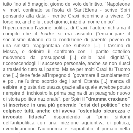
tutto fino al 5 maggio, giorno del volo definitivo. "
Napoleone
vi morì, confinato sull'isola di Sant'Elena - scrive Spiri
pensando alla data - mentre Craxi ricomincia a vivere. O
forse no, anche lui, quel giorno, iniziò a morire un po'".
Ripercorrendo l'azione politica di Craxi, l'autore richiama il
compito che il
leader
si era assunto ("emancipare il
socialismo italiano dalla condizione di parente povero di
una sinistra maggioritaria che subisce [...] il fascino di
Mosca, e definire il confronto con il partito cattolico
muovendo da presupposti [...] della 'pari dignità'"),
riconoscendogli il successo personale, anche se non riuscì
a trasferirlo tutto sul partito. Ma se per molti Craxi fu "l'uomo
che [...] tiene fede all'impegno di 'governare il cambiamento'
e poi, nell'ultimo scorcio degli anni Ottanta [...] manca di
esibire la giusta risolutezza grazie alla quale avrebbe potuto
riempire di inchiostro la prima pagina di un paragrafo nuovo
di storia politica nazionale", per Spiri
il "dramma craxiano"
si inserisce in una più generale "crisi del politico" che
colpisce tutti, anche chi aveva "ostentato sicurezza e
invocato fiducia"
, rispondendo ai "primi sintomi
dell'antipolitica con una iniezione aggiuntiva di politica,
rivendicandone l'autonomia e, soprattutto, il primato nella