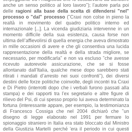
anche un senso politico al loro lavoro
"); l'autore parla poi
delle
ragioni alla base della scelta di difendersi "nel"
processo o "dal" processo
("
Craxi non colse in pieno la
realtà in movimento del quadro politico interno ed
internazionale [...].
La vicenda giudiziaria intervenne in un
momento difficile della sua esistenza, causa forse non
ultima dell’affievolirsi di quella energia che aveva dimostrato
in mille occasioni di avere e che gli consentiva una lucida
rappresentazione della realtà e della strada migliore, se
necessario, per modificarla" e non va escluso "
che avesse
ricevuto autorevole assicurazione, che se si fosse
allontanato dall'Italia, qualche mese dopo sarebbero stati
ritirati i mandati d’arresto nei suoi confronti
"), dei diversi
destini delle forze politiche coinvolte, degli incontri tra Craxi
e Di Pietro (interrotti dopo che i verbali furono passati alla
stampa) e dei rapporti tra l'ex segretario e altre figure di
rilievo del Psi, di cui spesso proprio lui aveva determinato la
fortuna (interessante appare, per esempio, la testimonianza
di Francesco Cossiga che nel 2004 dichiarò che
"un
disegno di legge elaborato nel 1991 per fermare lo
spionaggio straniero in Italia era stato bloccato dal Ministro
della Giustizia Martelli perché 'era il periodo in cui questi