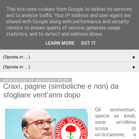
This site uses cookies from Google to deliver its services
and to analyze traffic. Your IP address and user-agent are
shared with Google along with performance and security
metrics to ensure quality of service, generate usage
statistics, and to detect and address abuse.
LEARN MORE
GOT IT
▼
▼
▼
domenica 19 gennaio 2020
Craxi, pagine (simboliche e non) da
sfogliare vent'anni dopo
Gli anniversari,
specie se tondi,
sono un'ottima
scusa (o
un'occasione, a