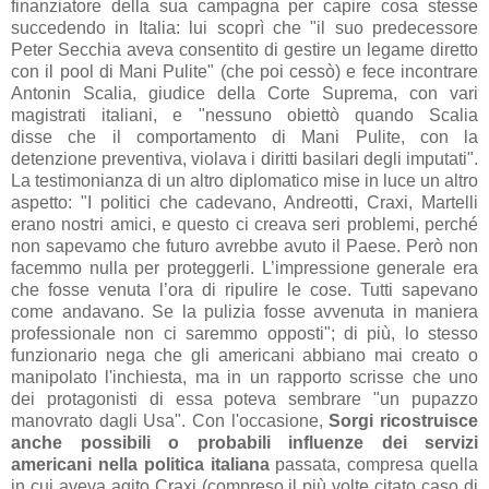
finanziatore della sua campagna per capire cosa stesse
succedendo in Italia: lui scoprì che "
il
suo predecessore
Peter Secchia aveva consentito di gestire
un legame diretto
con il pool di Mani Pulite" (che poi cessò) e fece incontrare
Antonin Scalia, giudice della Corte Suprema, con vari
magistrati italiani, e "
nessuno obiettò quando Scalia
disse
che il comportamento di Mani Pulite, con la
detenzione
preventiva, violava i diritti basilari degli imputati".
La testimonianza di un altro diplomatico mise in luce un altro
aspetto: "
I politici che
cadevano, Andreotti, Craxi, Martelli
erano nostri amici,
e questo ci creava seri problemi, perché
non s
apevamo che
futuro avrebbe avuto il Paese. Però non
facemmo nulla per
proteggerli. L’impressione generale era
che fosse venuta
l’ora di ripulire le cose. Tutti sapevano
come andavano.
Se la pulizia fosse avvenuta in maniera
professionale non
ci saremmo opposti"; di più, lo stesso
funzionario nega che gli americani abbiano mai creato o
manipolato l'inchiesta, ma in un rapporto scrisse che uno
dei
protagonisti di essa poteva sembrare "
un pupazzo
manovrato dagli Usa". Con l'occasione,
Sorgi ricostruisce
anche possibili o probabili influenze dei servizi
americani nella politica italiana
passata, compresa quella
in cui aveva agito Craxi (compreso il più volte citato caso di