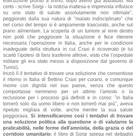
esecuzione pronto a finirlo,
dopo averlo già abbattuto. Ma
certo - scrive Sorgi - la notizia inattesa
e imprevista influisce
su uno stato di salute assolutamente
non ottimale
",
peggiorato dalla sua natura di "malato indisciplinato" che
nel corso del tempo si è ampiamente trascurato, anche sul
piano alimentare. La scoperta di un tumore al rene destro
non poté che peggiorare la situazione e fece ritenere
necessaria l'operazione in Italia, anche per le condizioni
inadeguate della struttura in cui Craxi è ricoverato (e lui
scartò l'ipotesi di farsi trasferire altrove, visto che l'ospedale
militare gli era stato messo a disposizione dal governo di
Tunisi).
Iniziò lì il tentativo di trovare una soluzione che consentisse
il ritorno in Italia di Bettino Craxi per curarsi, e comunque
morire con dignità nel suo paese, senza che questo
comportasse nemmeno per un attimo l'arresto o la
reclusione per i processi già definiti e in corso: "
in Italia
tornerò solo da uomo libero o non
tornerò mai più
", aveva
ripetuto migliaia di volte, anche mentre la sua salute
peggiorava.
Si intensificarono così i tentativi di trovare
una soluzione politica alla questione o di valutarne la
praticabilità, nelle forme dell'amnistia, della grazia o del
corridoio umanitario
: il libro di Sorgi spiega nel dettaglio