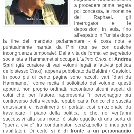
a procedere prima negata
poi concessa, le monetine
del Raphael, gli
interrogatori e le
deposizioni in aula, fino
all'espatrio in Tunisia dopo
la fine del mandato parlamentare - è cosa nota e
puntualmente narrata da Pini (pur se con qualche
incongruenza temporale). Della vita dell'ormai ex segretario
socialista a Hammamet si occupa
L'ultimo Craxi
, di
Andrea
Spiri
(già curatore di vari volumi legati all'attività politica
dello stesso Craxi), appena pubblicato da Baldini + Castoldi.
In poco più di cento pagine sono raccolti vari "diari da
Hammamet", come recita il sottotitolo del volume: questi
appunti, non proprio ordinati, raccontano alcuni aspetti di
colui che, per l'autore, rappresenta "
il personaggio più
controverso della vicenda repubblicana, l'unico che suscita
entusiasmi e risentimenti di portata così emozionale
da
travalicare il piano della politica
" e che, nei vent'anni
successivi alla sua morte, è stato oggetto di una sorta di
"guerra civile" tra condannatori senz'appello e indulgenti
riabilitatori. Di certo
si è di fronte a un personaggio