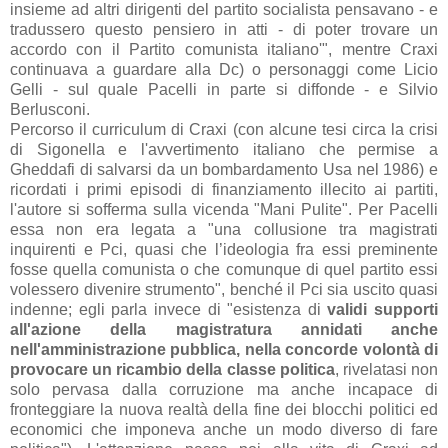
insieme ad altri dirigenti del partito socialista pensavano - e
tradussero questo pensiero in atti - di poter trovare un
accordo con il Partito comunista italiano'", mentre Craxi
continuava a guardare alla Dc
) o personaggi come Licio
Gelli - sul quale Pacelli in parte si diffonde - e Silvio
Berlusconi.
Percorso il curriculum di Craxi (con alcune tesi circa la crisi
di Sigonella e l'avvertimento italiano che permise a
Gheddafi di salvarsi da un bombardamento Usa nel 1986) e
ricordati i primi episodi di finanziamento illecito ai partiti,
l'autore si sofferma sulla vicenda "Mani Pulite". Per Pacelli
essa non era legata a "una collusione tra magistrati
inquirenti e Pci, quasi che l’ideologia fra essi preminente
fosse quella comunista o che comunque di quel partito essi
volessero divenire strumento", benché il Pci sia uscito quasi
indenne; egli parla invece di "esistenza di
validi supporti
all'azione della magistratura annidati anche
nell'amministrazione pubblica, nella concorde volontà di
provocare un ricambio della classe politica
, rivelatasi non
solo pervasa dalla corruzione ma anche incapace di
fronteggiare la nuova realtà della fine dei blocchi politici ed
economici che imponeva anche un modo diverso di fare