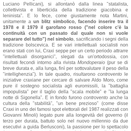
Luciano Pellicani)
,
si allontanò dalla linea "statalista,
collettivista e liberticida della tradizione giacobina e
leninista". E lo fece, come giustamente nota Martini,
unitamente a
un blitz simbolico, facendo inserire tra il
1978 e il 1979 il garofano rosso ("nel colore c'è la
continuità con un passato dal quale non si vuole
separare del tutto") nel simbolo
, sacrificando i segni della
tradizione bolscevica. E se vari intellettuali socialisti non
erano stati con lui, Craxi seppe per un certo periodo attrarre
"intellettuali disorganici", slegati da un'ortodossia, con
risultati fecondi intorno alla rivista
Mondoperaio
(pur se di
breve durata e, alla lunga, finì per sottovalutare il peso della
"intellighenzia"). In tale quadro, risultarono
controvento
le
iniziative craxiane per cercare di salvare Aldo Moro, come
pure il sostegno socialista agli euromissili, la "battaglia
impopulista" per il taglio della "scala mobile" e "la lunga
notte di Sigonella". E in fondo furono
controvento
anche la
cultura della "stabilità", "un bene prezioso" (come disse
Craxi in uno dei famosi spot elettorali del 1987 realizzati con
Giovanni Minoli) legato pure alla longevità del governo (il
terzo per durata, battuto solo nel nuovo millennio da due
esecutivi a guida Berlusconi), la passione per lo spettacolo