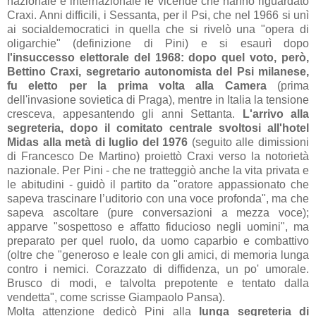
nazionale e internazionale
le vicende che hanno riguardato
Craxi. Anni difficili, i Sessanta, per il Psi,
che nel 1966 si unì
ai socialdemocratici in quella che si rivelò una "
opera di
oligarchie
" (definizione di Pini) e si esaurì dopo
l'insuccesso elettorale del 1968: dopo quel voto, però,
Bettino Craxi,
segretario
autonomista
del Psi milanese
,
fu eletto per la prima volta alla Camera
(prima
dell'invasione sovietica di Praga), mentre in Italia la tensione
cresceva, appesantendo gli anni Settanta.
L'arrivo alla
segreteria, dopo il comitato centrale svoltosi all'hotel
Midas alla metà di luglio del 1976
(seguito alle dimissioni
di Francesco De Martino) proiettò Craxi verso la notorietà
nazionale. Per Pini - che ne tratteggiò anche la vita privata e
le abitudini - guidò il partito da "o
ratore appassionato che
sapeva trascinare l’uditorio con una
voce profonda", ma che
sapeva ascoltare (pure conversazioni a mezza voce);
apparve "s
ospettoso e affatto fiducioso negli uomini", ma
preparato per quel ruolo, da uomo caparbio e combattivo
(oltre che "g
eneroso e leale con gli amici, di memoria lunga
contro i nemici.
Corazzato di diffidenza, un po' umorale.
Brusco di modi, e talvolta
prepotente e tentato dalla
vendetta", come scrisse Giampaolo Pansa)
.
Molta attenzione dedicò Pini alla
lunga segreteria di