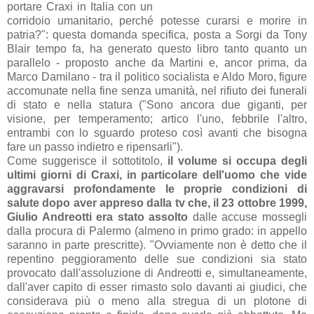
portare Craxi in Italia con un
corridoio umanitario, perché potesse curarsi e morire in
patria?": questa domanda specifica, posta a Sorgi da Tony
Blair tempo fa, ha generato questo libro tanto quanto un
parallelo
- proposto anche da Martini e, ancor prima, da
Marco Damilano -
tra il politico socialista e Aldo Moro, figure
accomunate nella fine senza umanità, nel rifiuto dei funerali
di stato e nella statura ("
Sono ancora due giganti, per
visione, per temperamento;
artico l'uno, febbrile l'altro,
entrambi con lo sguardo
proteso così avanti che bisogna
fare un passo indietro e
ripensarli").
Come suggerisce il sottotitolo,
il volume si occupa degli
ultimi giorni di Craxi, in particolare dell'uomo che vide
aggravarsi profondamente le proprie condizioni di
salute dopo aver appreso dalla tv che, il 23 ottobre 1999,
Giulio Andreotti era stato assolto
dalle accuse mossegli
dalla procura di Palermo (almeno in primo grado: in appello
saranno in parte prescritte). "Ovviamente non è detto che il
repentino peggioramento
delle sue condizioni sia stato
provocato dall'assoluzione
di Andreotti e, simultaneamente,
dall'aver capito di esser
rimasto solo davanti ai giudici, che
considerava più o meno
alla stregua di un plotone di