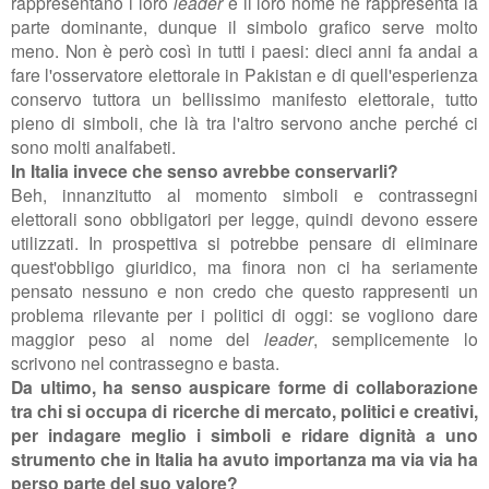
rappresentano i loro
leader
e il loro nome ne rappresenta la
parte dominante, dunque il simbolo grafico serve molto
meno. Non è però così in tutti i paesi: dieci anni fa andai a
fare l'osservatore elettorale in Pakistan e di quell'esperienza
conservo tuttora un bellissimo manifesto elettorale, tutto
pieno di simboli, che là tra l'altro servono anche perché ci
sono molti analfabeti.
In Italia invece che senso avrebbe conservarli?
Beh, innanzitutto al momento simboli e contrassegni
elettorali sono obbligatori per legge, quindi devono essere
utilizzati. In prospettiva si potrebbe pensare di eliminare
quest'obbligo giuridico, ma finora non ci ha seriamente
pensato nessuno e non credo che questo rappresenti un
problema rilevante per i politici di oggi: se vogliono dare
maggior peso al nome del
leader
, semplicemente lo
scrivono nel contrassegno e basta.
Da ultimo, ha senso auspicare forme di collaborazione
tra chi si occupa di ricerche di mercato, politici e creativi,
per indagare meglio i simboli e ridare dignità a uno
strumento che in Italia ha avuto importanza ma via via ha
perso parte del suo valore?