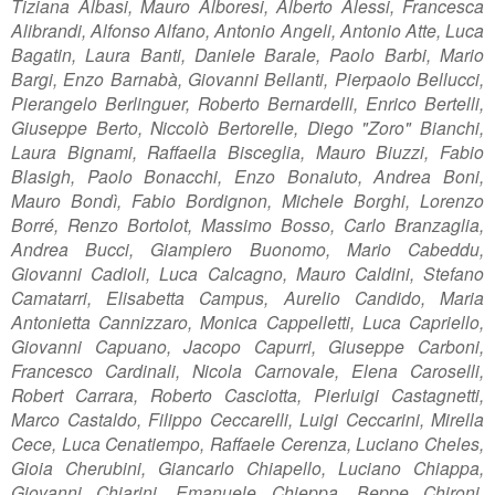
Tiziana Albasi, Mauro Alboresi, Alberto Alessi, Francesca
Alibrandi, Alfonso Alfano, Antonio Angeli, Antonio Atte, Luca
Bagatin, Laura Banti, Daniele Barale, Paolo Barbi, Mario
Bargi, Enzo Barnabà, Giovanni Bellanti, Pierpaolo Bellucci,
Pierangelo Berlinguer, Roberto Bernardelli, Enrico Bertelli,
Giuseppe Berto, Niccolò Bertorelle, Diego "Zoro" Bianchi,
Laura Bignami, Raffaella Bisceglia, Mauro Biuzzi, Fabio
Blasigh, Paolo Bonacchi, Enzo Bonaiuto, Andrea Boni,
Mauro Bondì, Fabio Bordignon, Michele Borghi, Lorenzo
Borré, Renzo Bortolot, Massimo Bosso, Carlo Branzaglia,
Andrea Bucci, Giampiero Buonomo, Mario Cabeddu,
Giovanni Cadioli, Luca Calcagno, Mauro Caldini, Stefano
Camatarri, Elisabetta Campus, Aurelio Candido, Maria
Antonietta Cannizzaro, Monica Cappelletti, Luca Capriello,
Giovanni Capuano, Jacopo Capurri, Giuseppe Carboni,
Francesco Cardinali, Nicola Carnovale, Elena Caroselli,
Robert Carrara, Roberto Casciotta, Pierluigi Castagnetti,
Marco Castaldo, Filippo Ceccarelli, Luigi Ceccarini, Mirella
Cece, Luca Cenatiempo, Raffaele Cerenza, Luciano Cheles,
Gioia Cherubini, Giancarlo Chiapello, Luciano Chiappa,
Giovanni Chiarini, Emanuele Chieppa, Beppe Chironi,