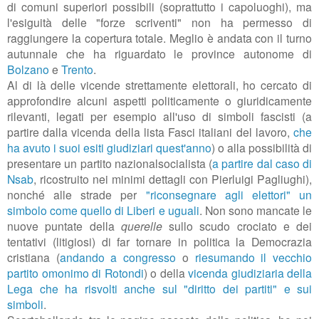
di comuni superiori possibili (soprattutto i capoluoghi), ma
l'esiguità delle "forze scriventi" non ha permesso di
raggiungere la copertura totale. Meglio è andata con il turno
autunnale che ha riguardato le province autonome di
Bolzano
e
Trento
.
Al di là delle vicende strettamente elettorali, ho cercato di
approfondire alcuni aspetti politicamente o giuridicamente
rilevanti, legati per esempio all'uso di simboli fascisti (a
partire dalla vicenda della lista Fasci italiani del lavoro,
che
ha avuto i suoi esiti giudiziari quest'anno
) o alla possibilità di
presentare un partito nazionalsocialista (
a partire dal caso di
Nsab
, ricostruito nei minimi dettagli con Pierluigi Pagliughi),
nonché alle strade per
"riconsegnare agli elettori" un
simbolo come quello di Liberi e uguali
. Non sono mancate le
nuove puntate della
querelle
sullo scudo crociato e dei
tentativi (litigiosi) di far tornare in politica la Democrazia
cristiana (
andando a congresso
o
riesumando il vecchio
partito omonimo di Rotondi
) o della
vicenda giudiziaria della
Lega che ha risvolti anche sul "diritto dei partiti" e sui
simboli
.