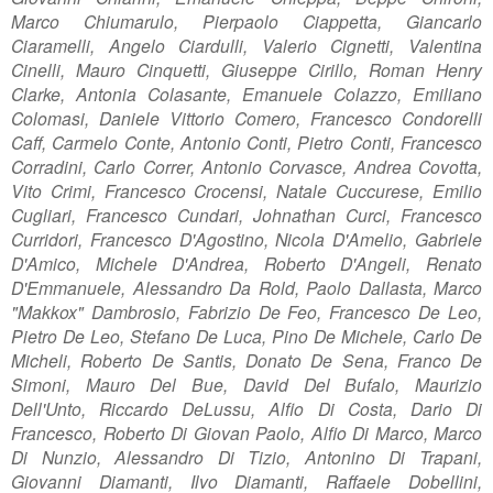
Marco Chiumarulo,
Pierpaolo Ciappetta,
Giancarlo
Ciaramelli, Angelo Ciardulli, Valerio Cignetti, Valentina
Cinelli, Mauro Cinquetti, Giuseppe Cirillo, Roman Henry
Clarke, Antonia Colasante, Emanuele Colazzo, Emiliano
Colomasi, Daniele Vittorio Comero, Francesco Condorelli
Caff, Carmelo Conte, Antonio Conti, Pietro Conti, Francesco
Corradini, Carlo Correr, Antonio Corvasce, Andrea Covotta,
Vito Crimi, Francesco Crocensi, Natale Cuccurese, Emilio
Cugliari, Francesco Cundari, Johnathan Curci, Francesco
Curridori, Francesco D'Agostino, Nicola D'Amelio, Gabriele
D'Amico, Michele D'Andrea, Roberto D'Angeli, Renato
D'Emmanuele, Alessandro Da Rold, Paolo Dallasta,
Marco
"Makkox" Dambrosio,
Fabrizio De Feo, Francesco De Leo,
Pietro De Leo, Stefano De Luca, Pino De Michele, Carlo De
Micheli, Roberto De Santis, Donato De Sena, Franco De
Simoni, Mauro Del Bue, David Del Bufalo, Maurizio
Dell'Unto, Riccardo DeLussu, Alfio Di Costa, Dario Di
Francesco, Roberto Di Giovan Paolo, Alfio Di Marco, Marco
Di Nunzio, Alessandro Di Tizio, Antonino Di Trapani,
Giovanni Diamanti, Ilvo Diamanti, Raffaele Dobellini,