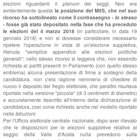
elezioni riguardanti il
plenum
dei seggi. Non era
evidentemente questa
la posizione del M5S, che nel suo
ricorso ha sottolineato come il contrassegno -
lo stesso
- fosse già stato depositato nella fase che ha preceduto
le elezioni del 4 marzo 2018
(in particolare, in data 19
gennaio 2018) e non si dovesse considerare necessario
ripetere l'operazione in vista di un'elezione suppletiva,
ritenuta "semplice appendice alle elezioni politiche
generali"; nello stesso ricorso si leggeva che, non essendo
richiesta ai partiti presenti in Parlamento (con quello stesso
emblema) alcuna presentazione di firme a sostegno della
candidatura, non c'era ragione nemmeno di chiedere di
nuovo il deposito del fregio elettorale, che peraltro risultava
riportato nella versione "piccola" (di 3 centimetri di diametro)
e accuratamente descritto all'interno della dichiarazione di
candidatura, così come richiesto anche nel modello riportato
nelle
Istruzioni
.
Per l'Ufficio elettorale centrale nazionale, dopo aver rilevato
che le disposizioni per le elezioni suppletive relative al
seggio della Valle d'Aosta nulla prevedono sulla