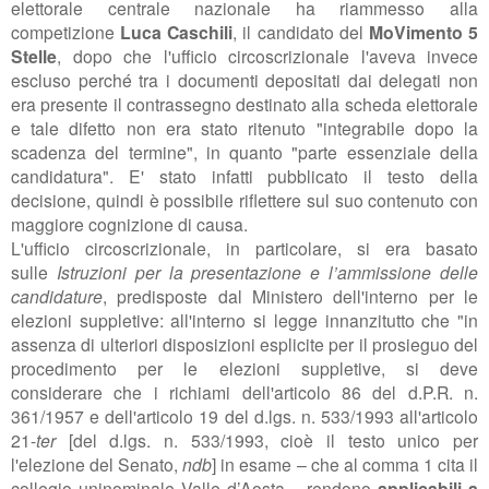
elettorale centrale nazionale ha riammesso alla
competizione
Luca Caschili
,
il candidato del
MoVimento 5
Stelle
, dopo che l'ufficio circoscrizionale l'aveva invece
escluso perché tra i documenti depositati dai delegati non
era presente il contrassegno destinato alla scheda elettorale
e tale difetto non era stato ritenuto "integrabile dopo la
scadenza del termine", in quanto "parte essenziale della
candidatura". E' stato infatti pubblicato il testo della
decisione, quindi è possibile riflettere sul suo contenuto con
maggiore cognizione di causa.
L'ufficio circoscrizionale, in particolare, si era basato
sulle
Istruzioni
per la presentazione
e l’ammissione
delle
candidature
, predisposte dal Ministero dell'interno per le
elezioni suppletive: all'interno si legge innanzitutto che "
in
assenza di ulteriori disposizioni esplicite per il prosieguo del
procedimento per le elezioni suppletive, si deve
considerare
che i richiami dell'articolo 86 del d.P.R. n.
361/1957 e dell'articolo 19
del d.lgs. n. 533/1993 all'articolo
21-
ter
[del d.lgs.
n. 533/1993, cioè il testo unico per
l'elezione del Senato,
ndb
]
in esame – che al comma 1
cita il
collegio uninominale Valle d’Aosta – rendono
applicabili
a