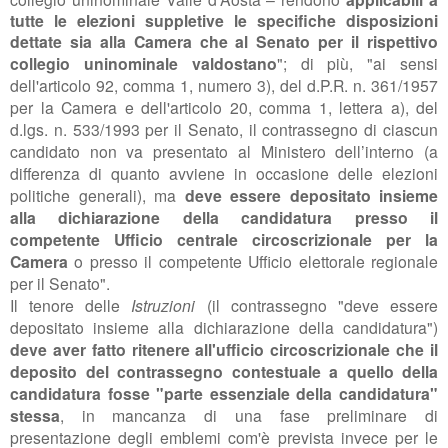
tutte le elezioni suppletive le specifiche disposizioni
dettate
sia alla Camera che al Senato per il rispettivo
collegio uninominale valdostano
"; di più, "
ai sensi
dell'articolo 92,
comma 1, numero 3), del d.P.R. n. 361/1957
per la Camera e dell'articolo 20, comma 1, lettera a), del
d.lgs. n. 533/1993 per il Senato,
il contrassegno di ciascun
candidato non va presentato al
Ministero dell’interno (a
differenza di quanto avviene in occasione
delle elezioni
politiche generali), ma
deve essere depositato
insieme
alla dichiarazione della candidatura presso il
competente
Ufficio centrale circoscrizionale per la
Camera
o presso il competente
Ufficio elettorale regionale
per il Senato".
Il tenore delle
Istruzioni
(il contrassegno "deve essere
depositato insieme alla dichiarazione della candidatura")
deve aver fatto ritenere all'ufficio circoscrizionale che il
deposito del contrassegno contestuale a quello della
candidatura fosse "parte essenziale della candidatura"
stessa
, in mancanza di una fase preliminare di
presentazione degli emblemi com'è prevista invece per le