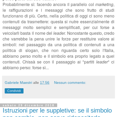
Probabilmente sì: facendo ancora il parallelo col
marketing
,
le raffigurazioni e i messaggi che sono frutto di studi
funzionano di più. Certo, nella politica di oggi ci sono meno
contenuti da trasmettere: questa si nutre essenzialmente di
messaggi molto semplici e semplificati, per cui forse a
veicolarli basta il nome del
leader.
Nonostante questo, credo
che varrebbe la pena unire le forze per restituire valore ai
simboli: nel passaggio da una politica di contenuti a una
politica di slogan, che non riguarda certo solo l'Italia,
abbiamo perso molto e il simbolo era proprio legato a quei
contenuti. Chissà se con il passaggio ai "partiti
leader
" ci
abbiamo perso: forse sì...
Gabriele Maestri
alle
17:56
Nessun commento:
Condividi
sabato 29 dicembre 2018
Istruzioni per le suppletive: se il simbolo