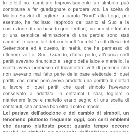
In effetti no: cambiare improvvisamente un simbolo può
contribuire a far guadagnare o perdere voti. La scelta di
Matteo Salvini di togliere la parola "Nord" alla Lega, per
esempio, ha facilitato l'approdo del partito al Sud e la
costruzione di una base in quei territori, ma non si è trattato
di una semplice eliminazione di una parola: sono stati
cambiati e cancellati dei contenuti "nordisti" e di difesa del
Settentrione ed è questo, in realtà, che ha permesso di
ottenere voti al Sud. Quando, d'altra parte, all'epoca certi
partiti avevano rinunciato al segno della falce e martello, la
scelta aveva permesso di incamerare voti di persone che
non avevano mai fatto parte della base elettorale di quei
partiti, così come però aveva prodotto una perdita di elettori
a favore di quei partiti che quel simbolo l'avevano
conservato o adottato: in entrambi i casi, togliere o
mantenere falce e martello erano segno di una scelta di
contenuti, che andava ben oltre il solo simbolo.
Lei parlava dell'adozione e del cambio di simboli, un
fenomeno piuttosto frequente oggi, con certi emblemi
che durano piuttosto poco: quanto tempo occorre