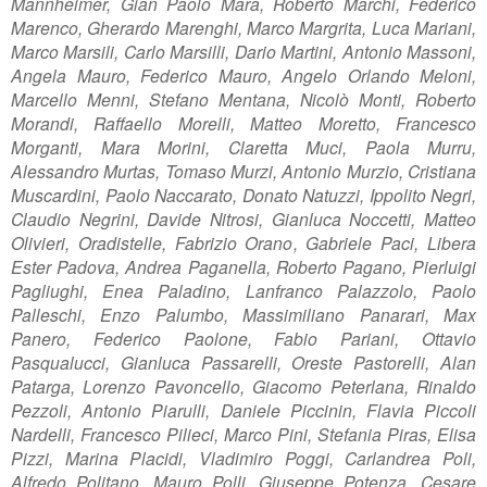
Mannheimer, Gian Paolo Mara, Roberto Marchi, Federico
Marenco, Gherardo Marenghi, Marco Margrita, Luca Mariani,
Marco Marsili, Carlo Marsilli, Dario Martini, Antonio Massoni,
Angela Mauro, Federico Mauro, Angelo Orlando Meloni,
Marcello Menni, Stefano Mentana, Nicolò Monti, Roberto
Morandi, Raffaello Morelli, Matteo Moretto, Francesco
Morganti, Mara Morini, Claretta Muci, Paola Murru,
Alessandro Murtas, Tomaso Murzi, Antonio Murzio, Cristiana
Muscardini, Paolo Naccarato, Donato Natuzzi, Ippolito Negri,
Claudio Negrini, Davide Nitrosi, Gianluca Noccetti, Matteo
Olivieri, Oradistelle, Fabrizio Orano, Gabriele Paci, Libera
Ester Padova, Andrea Paganella, Roberto Pagano, Pierluigi
Pagliughi, Enea Paladino, Lanfranco Palazzolo, Paolo
Palleschi, Enzo Palumbo, Massimiliano Panarari, Max
Panero, Federico Paolone, Fabio Pariani, Ottavio
Pasqualucci, Gianluca Passarelli, Oreste Pastorelli, Alan
Patarga, Lorenzo Pavoncello, Giacomo Peterlana, Rinaldo
Pezzoli, Antonio Piarulli, Daniele Piccinin, Flavia Piccoli
Nardelli, Francesco Pilieci, Marco Pini, Stefania Piras, Elisa
Pizzi, Marina Placidi, Vladimiro Poggi, Carlandrea Poli,
Alfredo Politano, Mauro Polli, Giuseppe Potenza, Cesare