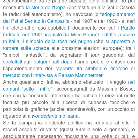
Scartabellando tra le pagine passate della politica, ho poi
ricostruito
la storia dell'Uopa
(per restituire alla Val d'Ossola
le radici dell'autonomismo), ho rievocato
lo "sdoppiamento"
del Psi al Senato in Campania
- nel 1987 e nel 1992 - a meri
fini elettorali e reso pubblico il documento con cui
il Partito
radicale nel 1982 acquistò da Marc Bonnet il diritto a usare
in Italia il simbolo della rosa nel pugno
(che
si appresta a
tornare sulle schede
alle prossime elezioni europee); tra i
"simboli fantastici", da segnalare il
tour
gaudente, dai
socialisti
agli
epigoni nati dopo
; l'anno, poi, si è chiuso con
l'approfondimento del
rapporto tra simboli e ricerche di
mercato con l'intervista a Renato Mannheimer
.
Anche quest'anno, infine, abbiamo effettuato il viaggio
nei
comuni "sotto i mille"
, accompagnati da Massimo Bosso,
che con la consueta attenzione ha battuto le elezioni nelle
località più piccole alla ricerca di curiosità tecniche e
particolarità grafiche (anche abominevoli), con un occhio di
riguardo alla
wonderland
molisana
.
Se la campagna elettorale politica ha regalato al sito il
record assoluto di visite (quasi 84mila solo a gennaio), è
assolutamente necessario ringraziare una volta di più, e