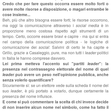
Credo che per fare questo occorra essere molto forti o
avere molte risorse a disposizione, o magari entrambe le
cose insieme...
Beh, più che altro bisogna essere forti; le risorse occorrono,
ma oggi la comunicazione attraverso i
social media
è in
proporzione meno costosa rispetto agli strumenti di un
tempo. Certo, occorre essere bravi e capire - ma qui si entra
nel campo della comunicazione politica - le logiche di
comunicazione dei
social
: Salvini di certo le ha capite e
Grillo, grazie a Casaleggio, pure, ma non tutti i
leader
politici
in Italia le hanno comprese davvero.
Lei prima metteva l'accento sui "partiti
leader
": la
presenza nel contrassegno elettorale del nome di quel
leader
può avere un peso nell'opinione pubblica, anche
senza volerlo quantificare?
Sicuramente sì: se un elettore vede sulla scheda il nome del
suo
leader
, è più portato a votarlo, dunque certamente la
presenza del nome influisce.
E come si può commentare la scelta di chi invece decide
di non inserire alcun nome nel simbolo, come ha fatto il