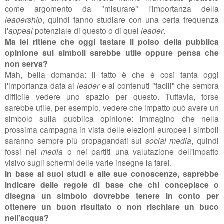
come argomento da "misurare" l'importanza della
leadership
, quindi fanno studiare con una certa frequenza
l'
appeal
potenziale di questo o di quel
leader
.
Ma lei ritiene che oggi tastare il polso della pubblica
opinione sui simboli sarebbe utile oppure pensa che
non serva?
Mah, bella domanda: il fatto è che è così tanta oggi
l'importanza data ai
leader
e ai contenuti "facili" che sembra
difficile vedere uno spazio per questo. Tuttavia, forse
sarebbe utile, per esempio, vedere che impatto può avere un
simbolo sulla pubblica opinione: immagino che nella
prossima campagna in vista delle elezioni europee i simboli
saranno sempre più propagandati sui
social media
, quindi
fossi nei
media
o nei partiti una valutazione dell'impatto
visivo sugli schermi delle varie insegne la farei.
In base ai suoi studi e alle sue conoscenze, saprebbe
indicare delle regole di base che chi concepisce o
disegna un simbolo dovrebbe tenere in conto per
ottenere un buon risultato o non rischiare un buco
nell'acqua?