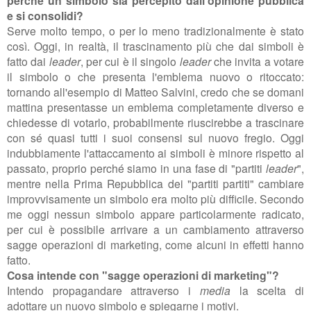
perché un simbolo sia percepito dall'opinione pubblica
e si consolidi?
Serve molto tempo, o per lo meno tradizionalmente è stato
così. Oggi, in realtà, il trascinamento più che dai simboli è
fatto dai
leader
, per cui è il singolo
leader
che invita a votare
il simbolo o che presenta l'emblema nuovo o ritoccato:
tornando all'esempio di Matteo Salvini, credo che se domani
mattina presentasse un emblema completamente diverso e
chiedesse di votarlo, probabilmente riuscirebbe a trascinare
con sé quasi tutti i suoi consensi sul nuovo fregio. Oggi
indubbiamente l'attaccamento ai simboli è minore rispetto al
passato, proprio perché siamo in una fase di "partiti
leader
",
mentre nella Prima Repubblica dei "partiti partiti" cambiare
improvvisamente un simbolo era molto più difficile. Secondo
me oggi nessun simbolo appare particolarmente radicato,
per cui è possibile arrivare a un cambiamento attraverso
sagge operazioni di marketing, come alcuni in effetti hanno
fatto.
Cosa intende con "sagge operazioni di marketing"?
Intendo propagandare attraverso i
media
la scelta di
adottare un nuovo simbolo e spiegarne i motivi.