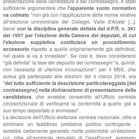
presentazione delle candidature e dei contrassegno, è stato
sufficiente argomentare che
l'apparente vuoto normativo
va colmato
"non già con l'applicazione delle norme relative
all'elezione uninominale del Collegio 'Valle d'Aosta' [...],
bensì
con la disciplina generale dettata dal d.P.R. n. 361
del 1957 per l'elezione della Camera dei deputati, di cui
l'elezione suppletiva costituisce un procedimento
accessorio
rispetto a quello originariamente già definitosi,
nel quale si va a innestare". Se così è, deve considerarsi
"già definita" la fase del deposito dei contrassegni "e, quindi,
non necessita di ulteriore rinnovazione": per il M5S, che
aveva già partecipato alle elezioni del 4 marzo 2018, era
"
del tutto sufficiente la descrizione particolareggiata [del
contrassegno] nella dichiarazione di presentazione della
candidatura
, che avrebbe consentito all'Ufficio centrale
circoscrizionale di verificarne la conformità a quello già a
suo tempo depositato e ammesso".
La decisione dell'Ufficio elettorale centrale nazionale, oltre a
eliminare un fastidioso problema politico contingente -
avrebbe certamente generato molte polemiche un'elezione
cui, oltre all'aspirante deputato di CasaPound, avessero