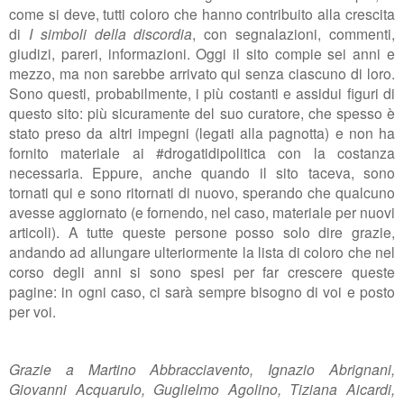
come si deve, tutti coloro che hanno contribuito alla crescita
di
I simboli della discordia
, con segnalazioni, commenti,
giudizi, pareri, informazioni. Oggi il sito compie sei anni e
mezzo, ma non sarebbe arrivato qui senza ciascuno di loro.
Sono questi, probabilmente, i più costanti e assidui figuri di
questo sito: più sicuramente del suo curatore, che spesso è
stato preso da altri impegni (legati alla pagnotta) e non ha
fornito materiale ai #drogatidipolitica con la costanza
necessaria. Eppure, anche quando il sito taceva, sono
tornati qui e sono ritornati di nuovo, sperando che qualcuno
avesse aggiornato (e fornendo, nel caso, materiale per nuovi
articoli). A tutte queste persone posso solo dire grazie,
andando ad allungare ulteriormente la lista di coloro che nel
corso degli anni si sono spesi per far crescere queste
pagine: in ogni caso, ci sarà sempre bisogno di voi e posto
per voi.
Grazie a Martino Abbracciavento, Ignazio Abrignani,
Giovanni Acquarulo, Guglielmo Agolino, Tiziana Aicardi,