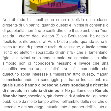
Non di rado i simboli sono croce e delizia della classe
dirigente di un partito: quando questo è in crisi di consensi o
di popolarità, non è raro sentir dire che il suo emblema "non
scalda il cuore" degli elettori (Silvio Berlusconi l'ha detto a
ripetizione, riferendosi al Pdl). D'altra parte, quando sono in
bilico tra mal di pancia e rischi di scissione, è facile sentire
iscritti ed elettori - soprattutto di sinistra - che si lamentano:
"già le elezioni sono andate male, se cambiamo un altro
simbolo non ci riconoscerà nessuno e invece che una
sconfitta avremo una disfatta". Non è improbabile che
qualcuno abbia interesse a "misurare" tutto questo, magari
commissionando un sondaggio per trarne indicazioni: ma
quale ruolo hanno o possono avere sondaggi e ricerche
di mercato in materia di simboli
? Ne parliamo con
Renato
Mannheimer
, sociologo, già docente di Analisi dell'opinione
pubblica e da molto tempo attivo nell'ambito delle ricerche di
mercato e dei sondaggi; attualmente è partner dell'istituto di