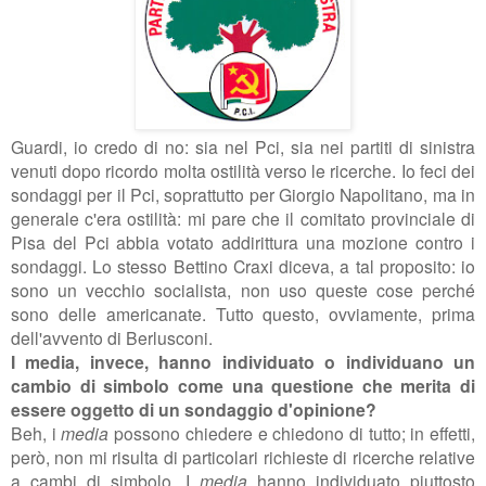
Guardi, io credo di no: sia nel Pci, sia nei partiti di sinistra
venuti dopo ricordo molta ostilità verso le ricerche. Io feci dei
sondaggi per il Pci, soprattutto per Giorgio Napolitano, ma in
generale c'era ostilità: mi pare che il comitato provinciale di
Pisa del Pci abbia votato addirittura una mozione contro i
sondaggi.
Lo stesso Bettino Craxi diceva, a tal proposito: io
sono un vecchio socialista, non uso queste cose perché
sono delle americanate.
Tutto questo, ovviamente, prima
dell'avvento di Berlusconi.
I media, invece, hanno individuato o individuano un
cambio di simbolo come una questione che merita di
essere oggetto di un sondaggio d'opinione?
Beh, i
media
possono chiedere e chiedono di tutto; in effetti,
però, non mi risulta di particolari richieste di ricerche relative
a cambi di simbolo. I
media
hanno individuato piuttosto