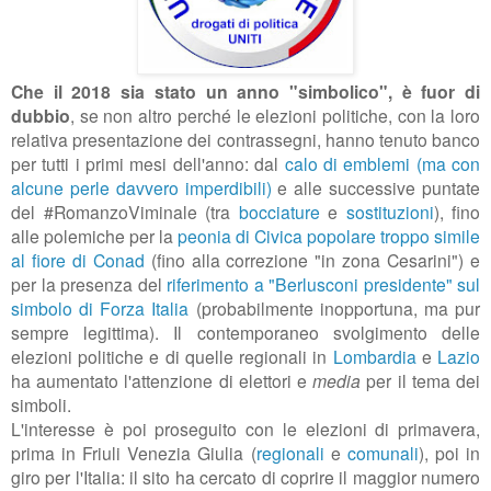
Che il 2018 sia stato un anno "simbolico", è fuor di
dubbio
, se non altro perché le elezioni politiche, con la loro
relativa presentazione dei contrassegni, hanno tenuto banco
per tutti i primi mesi dell'anno: dal
calo di emblemi (ma con
alcune perle davvero imperdibili)
e alle successive puntate
del #RomanzoViminale (tra
bocciature
e
sostituzioni
), fino
alle polemiche per la
peonia di Civica popolare troppo simile
al fiore di Conad
(fino alla correzione "in zona Cesarini") e
per la presenza del
riferimento a "Berlusconi presidente" sul
simbolo di Forza Italia
(probabilmente inopportuna, ma pur
sempre legittima). Il contemporaneo svolgimento delle
elezioni politiche e di quelle regionali in
Lombardia
e
Lazio
ha aumentato l'attenzione di elettori e
media
per il tema dei
simboli.
L'interesse è poi proseguito con le elezioni di primavera,
prima in Friuli Venezia Giulia (
regionali
e
comunali
), poi in
giro per l'Italia: il sito ha cercato di coprire il maggior numero