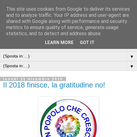
This site uses cookies from Google to deliver its services
and to analyze traffic. Your IP address and user-agent are
shared with Google along with performance and security
metrics to ensure quality of service, generate usage
statistics, and to detect and address abuse.
LEARN MORE
GOT IT
▼
▼
▼
lunedì 31 dicembre 2018
Il 2018 finisce, la gratitudine no!