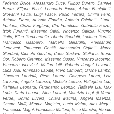
Federico Dolce, Alessandro Duce, Filippo Duretto, Daniele
Errera, Filippo Facci, Leonardo Facco, Arturo Famiglietti,
Giovanni Favia, Luigi Fasce, Paolo Ferrara, Emilia Ferrò,
Antonio Fierro, Antonio Floridia, Antonio Folchetti, Gianni
Fontana, Cinzia Forgione, Ciro Formicola, Gabriella Frezet,
Iztok Furlanič, Massimo Galdi, Vincenzo Galizia, Vincino
Gallo, Elisa Gambardella, Uberto Gandolfi, Luciano Garatti,
Francesco Gasbarro, Marcello Gelardini, Alessandro
Genovesi, Tommaso Gentili, Alessandro Gigliotti, Marco
Giordani, Michele Giovine, Carlo Gustavo Giuliana, Bruno
Goi, Roberto Gremmo, Massimo Gusso, Vincenzo Iacovino,
Vincenzo Iacovissi, Matteo Iotti, Roberto Jonghi Lavarini,
Luca Josi, Tommaso Labate, Piero Lamberti, Orione Lambri,
Giacomo Landolfi, Piero Lanera, Calogero Laneri, Lisa
Lanzone, Angelo Larussa, Michele Lembo, Pellegrino Leo,
Raffaella Leonardi, Ferdinando Leonzio, Raffaele Lisi, Max
Loda, Dario Lucano, Nino Luciani, Maurizio Lupi (il Verde
Verde), Bruno Luverà, Chiara Macina, Angela Maenza,
Cesare Maffi, Mimmo Magistro, Lucio Malan, Alex Magni,
Francesco Magni, Francesco Maltoni, Enzo Mancini, Renato