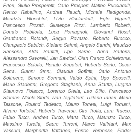
Priori, Giulio Prosperetti, Carlo Prosperi, Matteo Pucciarelli,
Renzo Rabellino, Andrea Rauch, Michele Redigonda,
Maurizio Ribechini, Livio Ricciardelli, Egle Riganti,
Francesco Rizzati, Giuseppe Rizzi, Lamberto Roberti,
Donato Robilotta, Luca Romagnoli, Giovanni Rossi,
Gianfranco Rotondi, Sergio Rovasio, Roberto Ruocco,
Giampaolo Sablich, Stefano Salmè, Angelo Sandri, Maurizio
Sansone, Aldo Santilli, Ugo Sarao, Anna Sartoris,
Alessandro Savorelli, Jan Sawicki, Gian Franco Schietroma,
Francesco Sciotto, Renato Segatori, Roberto Serio, Oscar
Serra, Gianni Sinni, Claudia Soffritti, Carlo Antonio
Solimene, Simone Sormani, Valdo Spini, Ugo Sposetti,
Mario Staderini, Gregorio Staglianò, Anna Starita, Luigina
Staunovo Polacco, Lorenzo Stella, Leo Stilo, Francesco
Storace, Nicola Storto, Ivan Tagliaferri, Tiziano Tanari, Mario
Tassone, Roland Tedesco, Mauro Torresi, Luigi Torriani,
Alvaro Tortoioli, Roberto Traversa, Ciro Trotta, Lara Trucco,
Fabio Tucci, Andrea Turco, Maria Turco, Maurizio Turco,
Massimo Turella, Sauro Turroni, Marco Valtriani, Max
Vassura, Margherita Vattaneo, Enrico Veronese, Fiodor