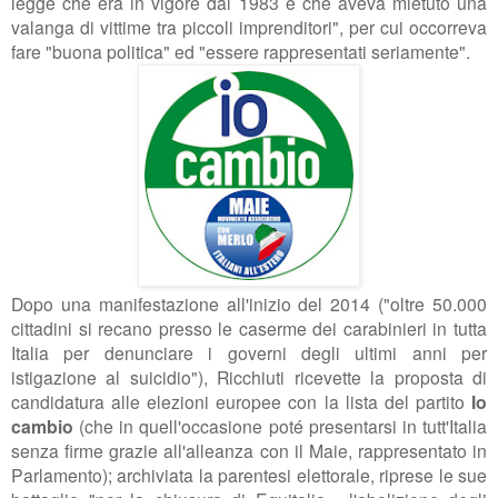
legge che era in vigore dal 1983 e che aveva mietuto una
valanga di vittime tra piccoli imprenditori", per cui occorreva
fare "buona politica" ed "essere rappresentati seriamente".
Dopo una manifestazione all'inizio del 2014 ("oltre 50.000
cittadini si recano presso le caserme dei carabinieri in tutta
Italia per denunciare i governi degli ultimi anni per
istigazione al suicidio"), Ricchiuti ricevette la proposta di
candidatura alle elezioni europee con la lista del partito
Io
cambio
(che in quell'occasione poté presentarsi in tutt'Italia
senza firme grazie all'alleanza con il Maie, rappresentato in
Parlamento); archiviata la parentesi elettorale, riprese le sue