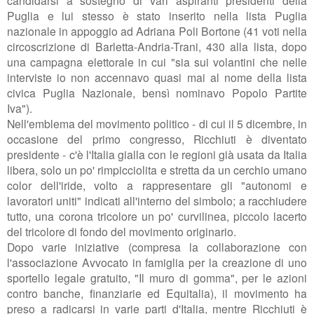
Puglia e lui stesso è stato inserito nella lista Puglia
nazionale in appoggio ad Adriana Poli Bortone (41 voti nella
circoscrizione di Barletta-Andria-Trani, 430 alla lista, dopo
una campagna elettorale in cui "
sia sui volantini che nelle
interviste io non accennavo quasi mai al nome della lista
civica Puglia Nazionale, bensì nominavo Popolo Partite
Iva").
Nell'emblema del movimento politico - di cui il 5 dicembre, in
occasione del primo congresso, Ricchiuti è diventato
presidente - c'è l'Italia gialla con le regioni già usata da Italia
libera, solo un po' rimpicciolita e stretta da un cerchio umano
color dell'iride, volto a rappresentare gli "autonomi e
lavoratori uniti" indicati all'interno del simbolo; a racchiudere
tutto, una corona tricolore un po' curvilinea, piccolo lacerto
del tricolore di fondo del movimento originario.
Dopo varie iniziative (compresa la collaborazione con
l'associazione Avvocato in famiglia per la creazione di uno
sportello legale gratuito, "Il muro di gomma", per le azioni
contro banche, finanziarie ed Equitalia), il movimento ha
preso a radicarsi in varie parti d'Italia, mentre Ricchiuti è