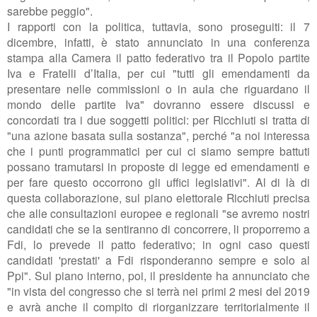
sarebbe peggio".
I rapporti con la politica, tuttavia, sono proseguiti: il 7
dicembre, infatti, è stato annunciato in una conferenza
stampa alla Camera
il patto federativo tra il Popolo partite
Iva e Fratelli d’Italia, per cui
"tutti gli emendamenti da
presentare nelle commissioni o in aula che riguardano il
mondo delle partite Iva" dovranno essere discussi e
concordati tra i due soggetti politici: per Ricchiuti si tratta di
"
una azione basata sulla sostanza", perché "a noi interessa
che i punti programmatici per cui ci siamo sempre battuti
possano tramutarsi in proposte di legge ed emendamenti e
per fare questo occorrono gli uffici legislativi". Al di là di
questa collaborazione, sul piano elettorale Ricchiuti precisa
che alle consultazioni europee e regionali "
se avremo nostri
candidati che se la sentiranno di concorrere, li proporremo a
Fdi, lo prevede il patto federativo; in ogni caso questi
candidati 'prestati' a Fdi risponderanno sempre e solo al
Ppi". Sul piano interno, poi, il presidente ha annunciato che
"i
n vista del congresso che si terrà nei primi 2 mesi del 2019
e avrà anche il compito di riorganizzare territorialmente il