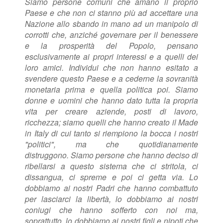
Siamo persone comuni che amano il proprio
Paese e che non ci stanno più ad accettare una
Nazione allo sbando in mano ad un manipolo di
corrotti che, anziché governare per il benessere
e la prosperità del Popolo, pensano
esclusivamente ai propri interessi e a quelli dei
loro amici. Individui che non hanno esitato a
svendere questo Paese e a cederne la sovranità
monetaria prima e quella politica poi.
Siamo
donne e uomini che hanno dato tutta la propria
vita per creare aziende, posti di lavoro,
ricchezza; siamo quelli che hanno creato il Made
in Italy di cui tanto si riempiono la bocca i nostri
"politici", ma che quotidianamente
distruggono.
Siamo persone che hanno deciso di
ribellarsi a questo sistema che ci stritola, ci
dissangua, ci spreme e poi ci getta via.
Lo
dobbiamo ai nostri Padri che hanno combattuto
per lasciarci la libertà, lo dobbiamo ai nostri
coniugi che hanno sofferto con noi ma,
soprattutto, lo dobbiamo ai nostri figli e nipoti che