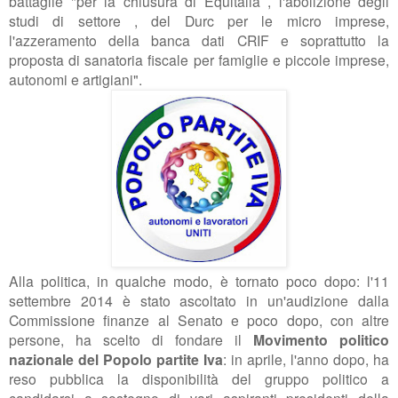
battaglie "
per la chiusura di Equitalia , l'abolizione degli
studi di settore , del Durc per le micro imprese,
l'azzeramento della banca dati CRIF e soprattutto la
proposta di sanatoria fiscale per famiglie e piccole imprese,
autonomi e artigiani".
Alla politica, in qualche modo, è tornato poco dopo: l'11
settembre 2014 è stato ascoltato in un'audizione dalla
Commissione finanze al Senato e poco dopo, con altre
persone, ha scelto di fondare il
Movimento politico
nazionale del Popolo partite Iva
: in aprile, l'anno dopo, ha
reso pubblica la disponibilità del gruppo politico a
candidarsi a sostegno di vari aspiranti presidenti della