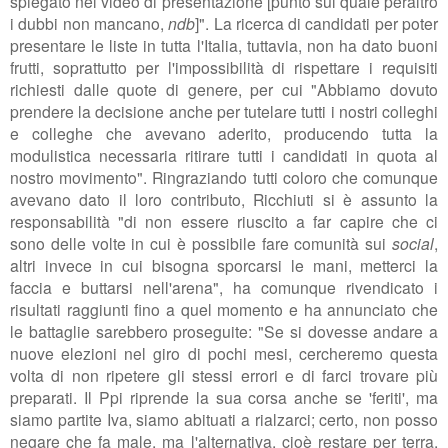
spiegato nel video di presentazione [punto sul quale peraltro
i dubbi non mancano,
ndb
]". La ricerca di candidati per poter
presentare le liste in tutta l'Italia, tuttavia, non ha dato buoni
frutti, soprattutto per l'impossibilità di rispettare i requisiti
richiesti dalle quote di genere, per cui "Abbiamo dovuto
prendere la decisione anche per tutelare tutti i nostri colleghi
e colleghe che avevano aderito, producendo tutta la
modulistica necessaria ritirare tutti i candidati in quota al
nostro movimento". Ringraziando tutti coloro che comunque
avevano dato il loro contributo, Ricchiuti si è assunto la
responsabilità "
di non essere riuscito a far capire che ci
sono delle volte in cui è possibile fare comunità sui
social
,
altri invece in cui bisogna sporcarsi le mani, metterci la
faccia e buttarsi nell'arena", ha comunque rivendicato i
risultati raggiunti fino a quel momento e ha annunciato che
le battaglie sarebbero proseguite: "
Se si dovesse andare a
nuove elezioni nel giro di pochi mesi, cercheremo questa
volta di non ripetere gli stessi errori e di farci trovare più
preparati. Il Ppi riprende la sua corsa anche se 'feriti', ma
siamo partite Iva, siamo abituati a rialzarci; certo, non posso
negare che fa male, ma l'alternativa, cioè restare per terra,