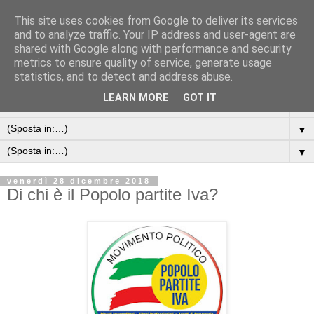
This site uses cookies from Google to deliver its services
and to analyze traffic. Your IP address and user-agent are
shared with Google along with performance and security
metrics to ensure quality of service, generate usage
statistics, and to detect and address abuse.
LEARN MORE
GOT IT
▼
▼
▼
venerdì 28 dicembre 2018
Di chi è il Popolo partite Iva?