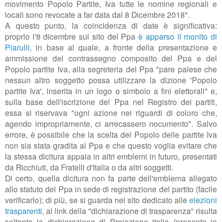
movimento Popolo Partite, Iva tutte le nomine regionali e
locali sono revocate a far data dal 8 Dicembre 2018".
A questo punto, la coincidenza di date è significativa:
proprio l'8 dicembre sul sito del Ppa
è apparso il monito di
Piarulli
, in base al quale, a fronte della presentazione e
ammissione del contrassegno composito del Ppa e del
Popolo partite Iva, alla segreteria del Ppa "
pare palese che
nessun altro soggetto possa utilizzare la dizione 'Popolo
partite Iva', inserita in un logo o simbolo a fini elettorali" e,
sulla base dell'iscrizione del Ppa nel Registro dei partiti,
essa si riservava "ogni azione nei riguardi di coloro che,
agendo impropriamente, ci arrecassero nocumento"
. Salvo
errore, è possibile che la scelta del Popolo delle partite Iva
non sia stata gradita al Ppa e che questo voglia evitare che
la stessa dicitura appaia in altri emblemi in futuro, presentati
da Ricchiuti, da Fratelli d'Italia o da altri soggetti.
Di certo, quella dicitura non fa parte dell'emblema allegato
allo statuto del Ppa in sede di registrazione del partito (facile
verificarlo); di più, se si guarda nel sito dedicato alle
elezioni
trasparenti
, al link della "dichiarazione di trasparenza" risulta
soltanto la dichiarazione di Proiezione italia (presente in