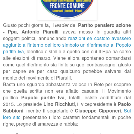
Giusto pochi giorni fa, il
leader
del
Partito pensiero azione
- Ppa
,
Antonio Piarulli
, aveva messo in guardia altri
soggetti politici, annunciando
reazioni se costoro avessero
aggiunto all'interno del loro simbolo un riferimento al Popolo
partite Iva
, identico o simile a quello con cui il Ppa ha corso
alle elezioni di marzo. Viene allora spontaneo domandarsi
come quel riferimento sia finito su quel contrassegno, giusto
per capire se per caso qualcuno potrebbe salvarsi dal
monito del movimento di Piarulli.
Basta uno sguardo abbastanza veloce in Rete per scoprire
che quella scritta non era affatto casuale: il Movimento
politico
Popolo partite Iva
, infatti, esiste addirittura dal
2015. Lo presiede
Lino Ricchiuti
, il vicepresidente è
Paolo
Sabbioni
, mentre il segretario è
Giuseppe
Cipponeri
.
Sul
loro sito
presentano
i loro caratteri fondamentali
in poche
righe, pregne di amarezza e rabbia: