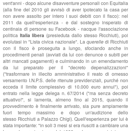
vent'anni - dopo alcune disavventure personali con Equitalia
(alla fine del 2010 gli avvisò di aver ipotecato la casa per
non avere assolto per intero i suoi debiti con il fisco): nel
2011 da quell'esperienza - e dal sostegno insperato di
centinaia di persone su Facebook - nacque l'associazione
politica
Italia libera
(presieduta dallo stesso Ricchiuti), poi
evolutasi in "Lista civica nazionale". La
querelle
di Ricchiuti
con il fisco è proseguita a lungo, sfociando anche in
procedimenti penali (avviati da lui con denunce o subiti per
altri mancati pagamenti) e culminando in un emendamento
da lui preparato per il
"decreto depenalizzazioni"
("trasformare in illecito amministrativo il reato di omesso
versamento I.N.P.S. delle ritenute previdenziali, purché non
ecceda il limite complessivo di 10.000 euro annui"), poi
entrato nella
legge delega n. 67/2014 ("ma senza decreto
attuativo!", si lamenta, almeno fino al 2015, quando il
provvedimento è finalmente arrivato, sia pure ampiamente
fuori tempo massimo e dopo un'audizione dello
stesso
Ricchiuti
a Palazzo
Chigi). Quell'esperienza per lui è
stata importante: "
in soli 3 mesi si era riusciti a cambiare una