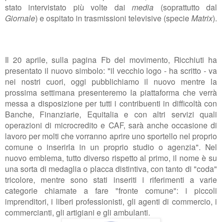
stato intervistato più volte dai
media
(soprattutto dal
Giornale
) e ospitato in trasmissioni televisive (specie
Matrix
).
Il 20 aprile, sulla pagina Fb del movimento, Ricchiuti ha
presentato il nuovo simbolo: "
il vecchio logo - ha scritto - va
nei nostri cuori, oggi pubblichiamo il nuovo mentre la
prossima settimana presenteremo la piattaforma che verrà
messa a disposizione per tutti i contribuenti in difficoltà con
Banche, Finanziarie, Equitalia e con altri servizi quali
operazioni di microcredito e CAF, sarà anche occasione di
lavoro per molti che vorranno aprire uno sportello nel proprio
comune o inserirla in un proprio studio o agenzia". Nel
nuovo emblema, tutto diverso rispetto al primo, il nome è su
una sorta di medaglia o placca distintiva, con tanto di "coda"
tricolore, mentre sono stati inseriti i riferimenti a varie
categorie chiamate a fare "fronte comune": i piccoli
imprenditori, i liberi professionisti, gli agenti di commercio, i
commercianti, gli artigiani e gli ambulanti.