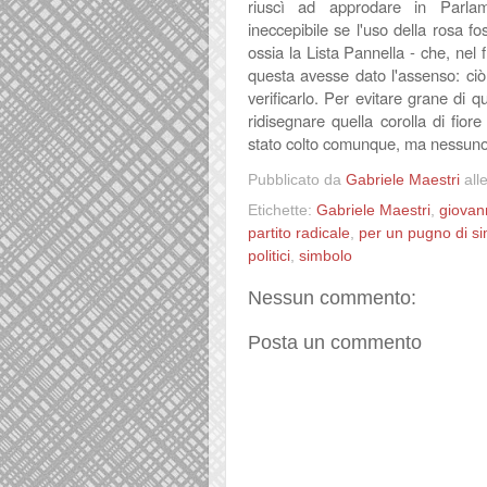
riuscì ad approdare in Parlame
ineccepibile se l'uso della rosa fo
ossia la Lista Pannella - che, ne
questa avesse dato l'assenso: c
verificarlo. Per evitare grane di q
ridisegnare quella corolla di fior
stato colto comunque, ma nessuno
Pubblicato da
Gabriele Maestri
all
Etichette:
Gabriele Maestri
,
giovan
partito radicale
,
per un pugno di si
politici
,
simbolo
Nessun commento:
Posta un commento