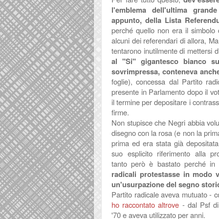
l'emblema dell'ultima grande 
appunto, della Lista Referend
perché quello non era il simbolo 
alcuni dei referendari di allora, M
tentarono inutilmente di mettersi d
al "Si" gigantesco bianco s
sovrimpressa, conteneva anche 
foglie), concessa dal Partito rad
presente in Parlamento dopo il vo
il termine per depositare i contrass
firme.
Non stupisce che Negri abbia volu
disegno con la rosa (e non la prim
prima ed era stata già depositata a
suo esplicito riferimento alla pro
tanto però è bastato perché i
radicali protestasse in modo 
un'usurpazione del segno stor
Partito radicale aveva mutuato - c
ho raccontato altrove
- dal Psf di
'70 e aveva utilizzato per anni.