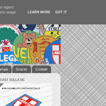
ser-agent
rate usage
LEARN MORE
GOT IT
tampa
Grazie!
Contatti
DCAST SULLA DC