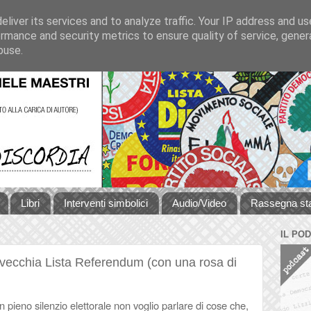
liver its services and to analyze traffic. Your IP address and u
rmance and security metrics to ensure quality of service, gene
buse.
Libri
Interventi simbolici
Audio/Video
Rassegna s
IL PO
 vecchia Lista Referendum (con una rosa di
In pieno silenzio elettorale non voglio parlare di cose che,