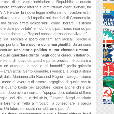
interessi di chi vuole inchiodare la Repubblica a questo
bbero affollando intorno al
referendum
costituzionale, ha
"sì". Perché "
la nuova legge elettorale non trasformerà il
tituzionale muterà i topolini nei destrieri di Cenerentola.
ma danno effetti desiderabili, come liberare il sistema
io e dalle porcellate" e indurlo al bipartitismo, ridando poi
ialmente delegati a Regioni spesso deresponsabilizzate".
o "
da Radicale e spero con tanti altri radicali, perché io
egri punta a "
fare uscire dalla marginalità
, da un cono
prattutto
una storia politica e una vicenda umana
-
 può guardare diritto negli occhi ciascun italiano
".
 eletto di nuovo da qualche parte, precisa, né puntare a
ze ed antenne, le sedi e gli immobili" (della galassia
– affari altrui. Semplicemente, rivendica la propria storia
cali dalla Marianna alla Rosa nel Pugno - spiega - siamo
 modo di vivere e di essere, orgogliosi di quella che fu
li quanto basta per ascoltare, capire anche chi è più
aso, dopo avere ricordato l'epopea delle cataste di firme
eglie, dei digiuni e dei
sit-in
, Giovanni Negri conclude
 faremo in fretta a ritrovarci, a consegnare la parola
ro. Un futuro del quale non abbiamo paura".
 risultato praticamente ovvio a Negri ritirare fuori