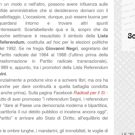
in un modo o nell'altro, possono avere influenza sulle
sfide amministrative che si decideranno domani con il
ballottaggio. L'occasione, dunque, può essere buona per
guardarsi intorno e trovare altri spunti
interessanti.
Scartabellando qua e là, scopro che da
poche settimane è resuscitato il simbolo della
Lista
Referendum
, costituita
ad hoc
per le elezioni politiche
del 1992. Se ne fregia
Giovanni Negri
, segretario del
Partito radicale dal 1984 al 1988 (l'ultimo prima della
trasformazione in Partito radicale transnazionale),
 1989 e, appunto, tra i promotori della Lista Referendum
ini
.
zialmente a produrre vino e a scrivere libri, ma ora ha
anche per dare continuità a quella battaglia condotta
do, anche prima). Sulla pagina Facebook
Radicali per il Sì -
tutto di aver promosso "
i referendum Segni, i referendum
er "dare al Paese una democrazia moderna e bipartitica,
rtitoria il cui debito pubblico ci incatena ancora oggi",
to" e arrivare allo Stato di Diritto, all'equilibrio dei
te le ombre lunghe, i mandarini, gli immobilisti, le voglie di
LE "E