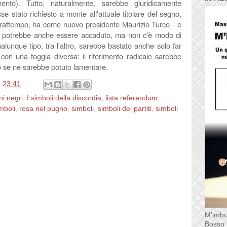
nto). Tutto, naturalmente, sarebbe giuridicamente
sse stato richiesto a monte all'attuale titolare del segno,
l frattempo, ha come nuovo presidente Maurizio Turco - e
iò potrebbe anche essere accaduto, ma non c'è modo di
ualunque tipo, tra l'altro, sarebbe bastato anche solo far
e con una foggia diversa: il riferimento radicale sarebbe
 se ne sarebbe potuto lamentare.
e
23:41
ni negri
,
I simboli della discordia
,
lista referendum
,
mboli
,
rosa nel pugno
,
simboli
,
simboli dei partiti
,
simboli
M'imbu
Bosso