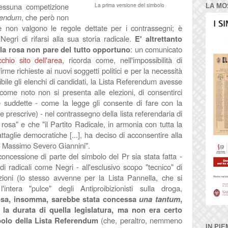
essuna competizione
La prima versione del simbolo
LA MO
rendum
, che però non
e non valgono le regole dettate per i contrassegni; è
i Negri di rifarsi alla sua storia radicale.
E' altrettanto
ella rosa non pare del tutto opportuno
: un comunicato
chio sito dell'area
, ricorda come, nell'impossibilità di
firme richieste ai nuovi soggetti politici e per la necessità
sibile gli elenchi di candidati, la Lista Referendum
avesse
 come noto non si presenta alle elezioni, di consentirci
me suddette - come la legge gli consente di fare con la
prescrive) - nel contrassegno della lista referendaria di
 rosa" e che "i
l Partito Radicale, in armonia con tutta la
attaglie democratiche [...], ha deciso di acconsentire alla
di Massimo Severo Giannini".
ncessione di parte del simbolo del Pr sia stata fatta -
di radicali come Negri - all'esclusivo scopo "tecnico" di
rizioni (lo stesso avvenne per la Lista Pannella, che si
intera "pulce" degli Antiproibizionisti sulla droga,
osa, insomma, sarebbe stata concessa
una tantum
,
la durata di quella legislatura, ma non era certo
mbolo della Lista Referendum
(che, peraltro, nemmeno
IN PIE