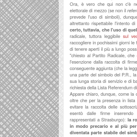
Ora, è vero che qui non c'è n
elettorale di mezzo (se non il
refe
prevede l'uso di simboli), dunqu
altrettanto rispettabile l'intento d
certo, tuttavia, che l'uso di qu
radicale, tuttora leggibile
sul vec
raccogliere in pochissimi giorni le 
di tenere aperti il più a lungo pos
"chiesto al Partito Radicale, che
l'esenzione dalla raccolta di fir
conseguente aggiunta (che la legge 
una parte del simbolo del P.R., la
sua lunga storia di servizio e di b
richiesta della Lista Referendum 
Appare chiaro, dunque, come la co
oltre che per la presenza in lista 
evitare la raccolta delle sottosc
esentò dalle firme inserendo l'
rappresentati a Strasburgo):
la r
in modo precario e al più per 
diventata parte stabile del si