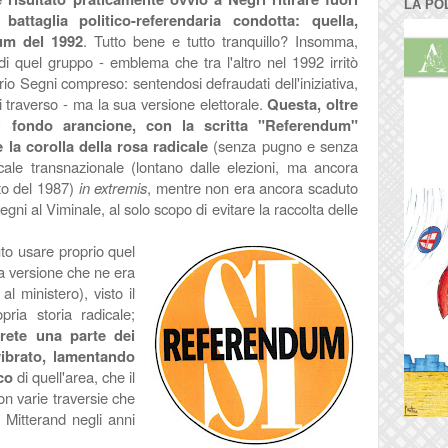
LA PO
battaglia politico-referendaria condotta: quella,
um del 1992
. Tutto bene e tutto tranquillo? Insomma,
di quel gruppo - emblema che tra l'altro nel 1992 irritò
ario Segni compreso: sentendosi defraudati dell'iniziativa,
i traverso - ma la sua versione elettorale.
Questa, oltre
u fondo arancione, con la scritta "Referendum"
la corolla della rosa radicale
(senza pugno e senza
icale transnazionale (lontano dalle elezioni, ma ancora
to del 1987)
in extremis
, mentre non era ancora scaduto
egni al Viminale, al solo scopo di evitare la raccolta delle
to usare proprio quel
a versione che ne era
l ministero), visto il
pria storia radicale;
n
rete una parte dei
vibrato, lamentando
ico
di quell'area, che il
on varie traversie che
 Mitterand negli anni