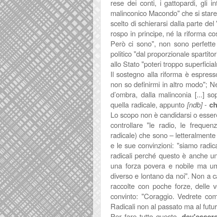
rese dei conti, i gattopardi, gli 
malinconico Macondo" che si stare
scelto di schierarsi dalla parte del 
rospo in principe, né la riforma cos
Però ci sono", non sono perfette 
politico "dal proporzionale spartitor
allo Stato "poteri troppo superfic
Il sostegno alla riforma è espress
non so definirmi in altro modo"; N
d’ombra, dalla malinconia [...] so
quella radicale, appunto
[ndb]
-
che
Lo scopo non è candidarsi o essere
controllare "
le radio, le frequen
radicale) che sono – letteralmente 
e le sue convinzioni: "siamo radi
radicali perché questo è anche un
una forza povera e nobile ma umi
diverso e lontano da noi". Non a c
raccolte con poche forze, delle v
convinto: "
Coraggio. Vedrete come
Radicali non al passato ma al futu
Per fare tutto questo,
dev'essere