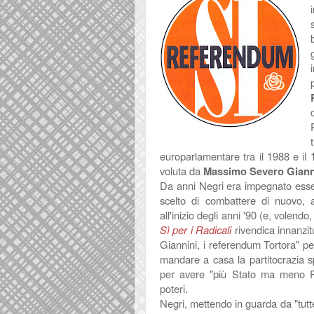
europarlamentare tra il 1988 e il
voluta da
Massimo Severo Giann
Da anni Negri era impegnato essen
scelto di combattere di nuovo, 
all'inizio degli anni '90 (e, volen
Sì per i Radicali
rivendica innanzi
Giannini, i referendum Tortora" p
mandare a casa la partitocrazia spa
per avere "più Stato ma meno Parti
poteri.
Negri, mettendo in guarda da "
tut