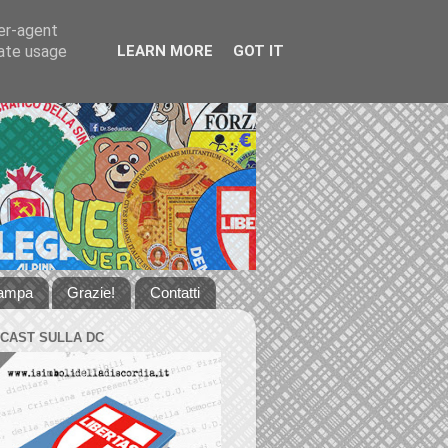
ser-agent
rate usage
LEARN MORE
GOT IT
tampa
Grazie!
Contatti
DCAST SULLA DC