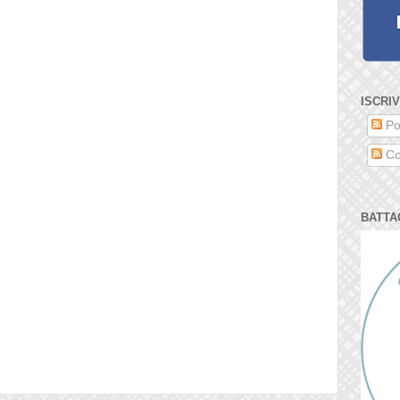
ISCRIV
Po
Co
BATTA