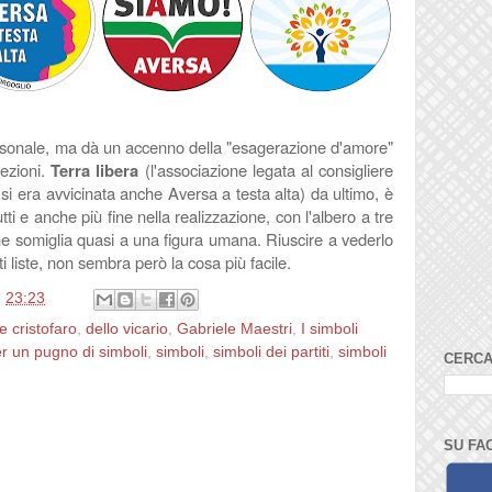
rsonale, ma dà un accenno della "esagerazione d'amore"
lezioni.
Terra libera
(l'associazione legata al consigliere
si era avvicinata anche Aversa a testa alta) da ultimo, è
tti e anche più fine nella realizzazione, con l'albero a tre
co che somiglia quasi a una figura umana. Riuscire a vederlo
i liste, non sembra però la cosa più facile.
e
23:23
e cristofaro
,
dello vicario
,
Gabriele Maestri
,
I simboli
r un pugno di simboli
,
simboli
,
simboli dei partiti
,
simboli
CERCA
SU FA