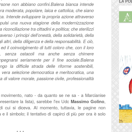
LA PO
ersone non abbiano confini.
Balena bianca intende
tura moderata, popolare, laica e cattolica, che siano
ca.
Intende sviluppare la propria azione attraverso
mpulsi una nuova stagione della modernizzazione
a riconciliazione tra cittadini e politica; che sterilizzi
traverso i principi dell’onestà, della solidarietà, della
i altri, della diligenza e della responsabilità. E ciò,
ed il coinvolgimento di tutti coloro che, con il loro
mo, senza ostacoli ma anche senza chimere
mpegnarsi seriamente per il fine sociale.
Balena
o la difficile strada delle riforme sostenibili,
 vera selezione democratica e meritocratica, una
a di valore morale, passione civile, professionalità
l movimento, nato - da quanto se ne sa - a Marcianise
 presentare la lista), sarebbe l'ex Udc
Massimo Golino
,
di cui si diceva. Al momento, tuttavia, le pagine non
 il simbolo; il tentativo di capirci di più per ora è solo