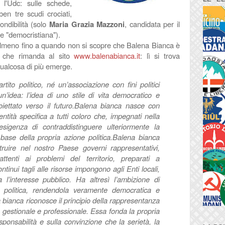
 l'Udc: sulle schede,
en tre scudi crociati,
ondibilità (solo
Maria Grazia Mazzoni
, candidata per il
 "democristiana").
, almeno fino a quando non si scopre che Balena Bianca è
 che rimanda al sito
www.balenabianca.it
: lì si trova
 qualcosa di più emerge.
ito politico, né un’associazione con fini politici
’idea: l’idea di uno stile di vita democratico e
iettato verso il futuro.
Balena bianca nasce con
entità specifica a tutti coloro che, impegnati nella
’esigenza di contraddistinguere ulteriormente la
base della propria azione politica.
Balena bianca
truire nel nostro Paese governi rappresentativi,
attenti ai problemi del territorio, preparati a
ntinui tagli alle risorse impongono agli Enti locali,
 l’interesse pubblico.
Ha altresì l’ambizione di
a politica, rendendola veramente democratica e
 bianca riconosce il principio della rappresentanza
 gestionale e professionale. Essa fonda la propria
responsabilità e sulla convinzione che la serietà, la