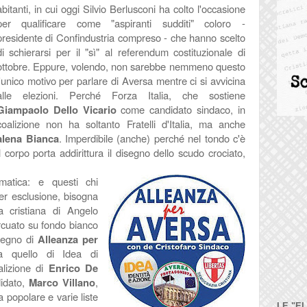
abitanti, in cui oggi Silvio Berlusconi ha colto l'occasione
per qualificare come "aspiranti sudditi" coloro -
presidente di Confindustria compreso - che hanno scelto
di schierarsi per il "sì" al referendum costituzionale di
ottobre. Eppure, volendo, non sarebbe nemmeno questo
l'unico motivo per parlare di Aversa mentre ci si avvicina
alle elezioni. Perché Forza Italia, che sostiene
Giampaolo Dello Vicario
come candidato sindaco, in
coalizione non ha soltanto Fratelli d'Italia, ma anche
lena Bianca
. Imperdibile (anche) perché nel tondo c'è
 corpo porta addirittura il disegno dello scudo crociato,
atica: e questi chi
er esclusione, bisogna
 cristiana di Angelo
arcuato su fondo bianco
ssegno di
Alleanza per
 a quello di Idea di
oalizione di
Enrico De
didato,
Marco Villano
,
a popolare e varie liste
LE "E