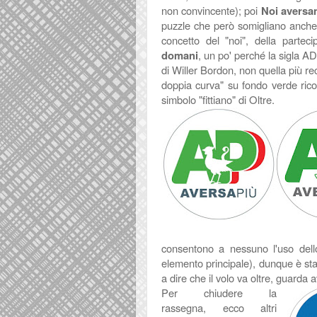
non convincente); poi
Noi aversa
puzzle che però somigliano anch
concetto del "noi", della partec
domani
, un po' perché la sigla A
di Willer Bordon, non quella più re
doppia curva" su fondo verde rico
simbolo "fittiano" di Oltre.
consentono a nessuno l'uso del
elemento principale), dunque è sta
a dire che il volo va oltre, guarda 
Per chiudere la
rassegna, ecco altri