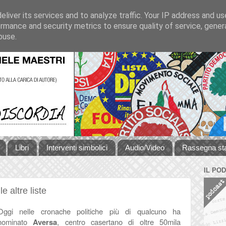
liver its services and to analyze traffic. Your IP address and u
rmance and security metrics to ensure quality of service, gene
buse.
Libri
Interventi simbolici
Audio/Video
Rassegna s
IL PO
e altre liste
Oggi nelle cronache politiche più di qualcuno ha
nominato
Aversa
, centro casertano di oltre 50mila