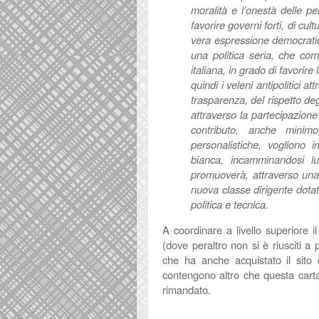
moralità e l’onestà delle p
favorire governi forti, di cul
vera espressione democrati
una politica seria, che co
italiana, in grado di favorire l
quindi i veleni antipolitici at
trasparenza, del rispetto degl
attraverso la partecipazione 
contributo, anche mini
personalistiche, vogliono i
bianca, incamminandosi lung
promuoverà, attraverso una
nuova classe dirigente dotat
politica e tecnica.
A coordinare
a livello superiore
i
(dove peraltro non si è riusciti a
che ha anche acquistato il sito 
contengono altro che questa carta e
rimandato.