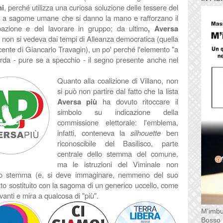
ni
, perché utilizza una curiosa soluzione delle tessere del
e a sagome umane che si danno la mano e rafforzano il
ipazione e del lavorare in gruppo; da ultimo
, Aversa
D non si vedeva dai tempi di Alleanza democratica (quella
cente di Giancarlo Travagin), un po' perché l'elemento "a
rda - pure se a specchio - il segno presente anche nel
Quanto alla coalizione di Villano, non
si può non partire dal fatto che la lista
Aversa più
ha dovuto ritoccare il
simbolo su indicazione della
commissione elettorale: l'emblema,
infatti, conteneva la
silhouette
ben
riconoscibile del Basilisco, parte
centrale dello stemma del comune,
ma le istruzioni del Viminale non
lo stemma (e, si deve immaginare, nemmeno del suo
to sostituito con la sagoma di un generico uccello, come
avanti e mira a qualcosa di "più".
M'imbu
Bosso