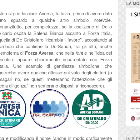
* * *
LA MO
Non si può lasciare Aversa, tuttavia, prima di avere dato
uno sguardo a qualche altro simbolo notevole.
Innanzitutto, per completezza, se la coalizione di Dello
Vicario ospita la Balena Bianca accanto a Forza Italia,
quella di De Cristofaro "ricambia il favore", accostando al
simbolo che contiene la Dc-Sandri, tra gli altri, anche
l'emblema di
Forza Aversa
, che nella
font
e nell'idea del
tricolore appare chiaramente imparentato con Forza
Italia. Uno scambio di gentilezze simboliche, che
potrebbe avere qualche riflesso sul voto degli elettori (o
magari no, se questi metteranno l'attenzione che gli
i media diligenza" non sembrano disposti a riconoscere).
afica e modificando il nome (anche in modo graficamente
IN PIE