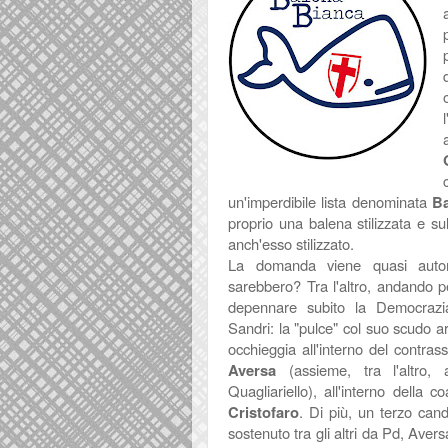
un'imperdibile lista denominata
Ba
proprio una balena stilizzata e sul
anch'esso stilizzato.
La domanda viene quasi autom
sarebbero? Tra l'altro, andando p
depennare subito la Democrazia
Sandri: la "pulce" col suo scudo 
occhieggia all'interno del contra
Aversa
(assieme, tra l'altro,
Quagliariello), all'interno della c
Cristofaro
. Di più, un terzo can
sostenuto tra gli altri da Pd, Avers