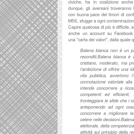
civiche, ha in coalizione anche
dunque, gli aversani troveranno b
con buona pace dei timori di conf
M5S, sfugge a ogni contaminazione
Capire qualcosa di più è difficile
anche un account su Facebook
una
"carta dei valori", dalla quale
Balena bianca non è un part
reconditi.
Balena bianca è un
cristiano, moderato, ma pro
l’ambizione di offrire una id
vita pubblica, avvertono l
connotazione valoriale alla 
intende concorrere a ricos
competenti ed efficienti, 
fronteggiare le sfide che i co
anteponendo ad ogni cosa
concorrere a migliorare l
celere nelle decisioni.
Balena
elettorale, della competenza
attività sul principio della 