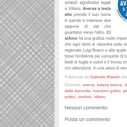
simboli significativi legati
a Villano.
Aversa a testa
alta
prende il suo nome
in parola e inserisce due
sagome di visi che
guardano verso l'altro.
Ci
siAmo
ha una grafica molto impe
che ogni tanto si riscontra sotto e
regionale Luigi Bosco e alla quale 
forse l'emblema più variopinto di tu
livelli di foglie e colori e il tron
con attenzione, in una selva di vent
Pubblicato da
Gabriele Maestri
all
Etichette:
aversa
,
balena bianca
,
d
della discordia
,
massimo golino
,
pe
politici
,
simbolo
,
villano
Nessun commento:
Posta un commento