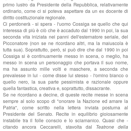
primo lustro da Presidente della Repubblica, relativamente
ordinario, come ci si poteva aspettare da un ex docente di
diritto costituzionale regionale.
Ci perdonerà - si spera - l'uomo Cossiga se quello che qui
interessa di più è ciò che è accaduto dal 1990 in poi, la sua
seconda vita iniziata nei panni dell'esternatore seriale, del
Picconatore (non se ne ricordano altri, ma la maiuscola è
tutta sua). Soprattutto, però, si può dire che dal 1990 in poi
Cossiga si è continuamente messo in scena, o meglio, ha
messo in scena un personaggio che portava il suo nome,
ma ha assunto mille volti e maschere, a seconda che
prevalesse in lui - come disse lui stesso - l'omino bianco o
quello nero, la sua parte pessimista e razionale oppure
quella fantastica, creativa e, soprattutto, dissacrante.
Se ne ricordano a decine, di queste recite messe in scena
sempre al solo scopo di "onorare la Nazione ed amare la
Patria
", come scritto nella lettera inviata postuma al
Presidente del Senato. Recite in equilibrio gioiosamente
instabile tra il folle conscio e lo sciamanico. Quasi che -
citando ancora Ceccarelli, stavolta dal
Teatrone della