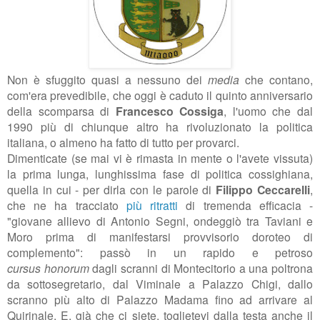
Non è sfuggito quasi a nessuno dei
media
che contano,
com'era prevedibile, che oggi è caduto il quinto anniversario
della scomparsa di
Francesco Cossiga
, l'uomo che dal
1990 più di chiunque altro ha rivoluzionato la politica
italiana, o almeno ha fatto di tutto per provarci.
Dimenticate (se mai vi è rimasta in mente o l'avete vissuta)
la prima lunga, lunghissima fase di politica cossighiana,
quella in cui - per dirla con le parole di
Filippo Ceccarelli
,
che ne ha tracciato
più ritratti
di tremenda efficacia -
"
giovane allievo di Antonio Segni, ondeggiò tra Taviani e
Moro prima di manifestarsi provvisorio doroteo di
complemento": passò in un rapido e petroso
cursus honorum
dagli scranni di Montecitorio a una poltrona
da sottosegretario, dal Viminale a Palazzo Chigi, dallo
scranno più alto di Palazzo Madama fino ad arrivare al
Quirinale.
E, già che ci siete, toglietevi dalla testa anche il