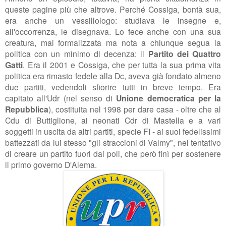
queste pagine più che altrove. Perché Cossiga, bontà sua,
era anche un vessillologo: studiava le insegne e,
all'occorrenza, le disegnava. Lo fece anche con una sua
creatura, mai formalizzata ma nota a chiunque segua la
politica con un minimo di decenza: il
Partito dei Quattro
Gatti
. Era il 2001 e Cossiga, che per tutta la sua prima vita
politica era rimasto fedele alla Dc, aveva già fondato almeno
due partiti, vedendoli sfiorire tutti in breve tempo. Era
capitato all'Udr (nel senso di
Unione democratica per la
Repubblica
), costituita nel 1998 per dare casa - oltre che al
Cdu di Buttiglione, ai neonati Cdr di Mastella e a vari
soggetti in uscita da altri partiti, specie FI - ai suoi fedelissimi
battezzati da lui stesso "gli straccioni di Valmy", nel tentativo
di creare un partito fuori dai poli, che però finì per sostenere
il primo governo D'Alema.