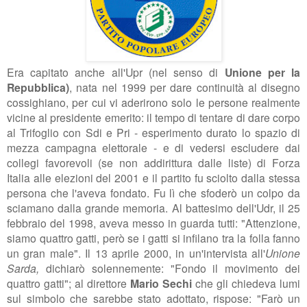
Era capitato anche all'Upr (nel senso di
Unione per la
Repubblica)
, nata nel 1999 per dare continuità al disegno
cossighiano, per cui vi aderirono solo le persone realmente
vicine al presidente emerito: il tempo di tentare di dare corpo
al Trifoglio con Sdi e Pri - esperimento durato lo spazio di
mezza campagna elettorale - e di vedersi escludere dai
collegi favorevoli (se non addirittura dalle liste) di Forza
Italia alle elezioni del 2001 e il partito fu sciolto dalla stessa
persona che l'aveva fondato. Fu lì che sfoderò un colpo da
sciamano dalla grande memoria. Al battesimo dell'Udr, il 25
febbraio del 1998, aveva messo in guarda tutti: "
Attenzione,
siamo quattro gatti, però se i gatti si infilano tra la folla fanno
un gran male
". Il 13 aprile 2000, in un'intervista all'
Unione
Sarda,
dichiarò solennemente: "
Fondo il movimento dei
quattro gatti"; al
direttore
Mario Sechi
che gli chiedeva lumi
sul simbolo che sarebbe stato adottato, rispose: "Farò un