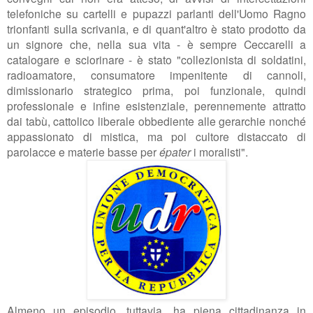
telefoniche su cartelli e pupazzi parlanti dell'Uomo Ragno
trionfanti sulla scrivania, e di quant'altro è stato prodotto da
un signore che, nella sua vita - è sempre Ceccarelli a
catalogare e
sciorinare
- è stato "collezionista di soldatini,
radioamatore, consumatore impenitente di cannoli,
dimissionario strategico prima, poi funzionale, quindi
professionale e infine esistenziale, perennemente attratto
dai tabù, cattolico liberale obbediente alle gerarchie nonché
appassionato di mistica, ma poi cultore distaccato di
parolacce e materie basse per
épater
i moralisti".
Almeno un episodio, tuttavia, ha piena cittadinanza in