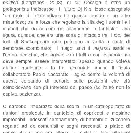
politica
(Longanesi, 2003), di cui Cossiga è stato un
protagonista indiscusso - il futuro Dj K si fosse assegnato
"un ruolo di intermediario tra questo mondo e un altro
misterioso; tra le forze che regolano la vita degli uomini e i
simboli che da sempre ne accendono la fantasia". Una
figura, dunque, che era una sorta di incrocio tra il
fool
dei
testi di Shakespeare (che può dire la verità a costo di
sembrare scombinato), il mago, anzi il
majarzu
sardo e
l'uomo-medicina, che agisce con i fatti e con le parole ma
deve sempre essere interpretato:
spesso quando voleva
aiutare qualcuno - lo
ha raccontato anche il fidato
collaboratore Paolo Naccarato - agiva contro la volontà di
questi, cercando di portarlo sulle posizioni che più
coincidevano con gli interessi del paese (se l'altro non lo
capiva, pazienza).
Ci sarebbe l'imbarazzo della scelta, in un catalogo fatto di
riunioni
presiedute in pantofole, di copricapi e mostrine
improbabili indossati serenamente, di bambini di zucchero
regalati ad ex comunisti e sogni raccontati a platee di
convegni cui non era atteso, di avvisi di intercettazioni