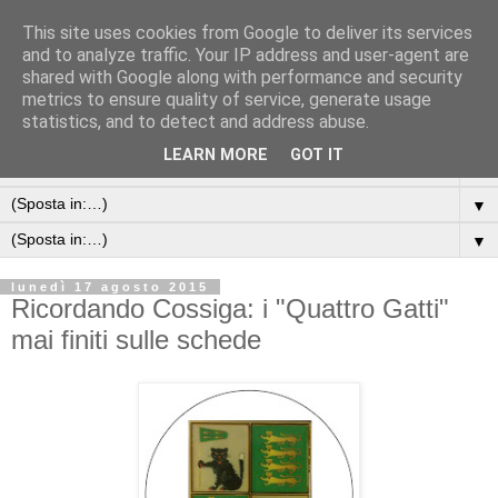
This site uses cookies from Google to deliver its services
and to analyze traffic. Your IP address and user-agent are
shared with Google along with performance and security
metrics to ensure quality of service, generate usage
statistics, and to detect and address abuse.
LEARN MORE
GOT IT
▼
▼
▼
lunedì 17 agosto 2015
Ricordando Cossiga: i "Quattro Gatti"
mai finiti sulle schede