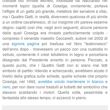
cravatte blu firmate Monetti, indossate da Naccarato nei
momenti topici (quella di Cossiga, ovviamente, portava
l'effigie di un gatto più grande, metafora del senatore a vita),
ma
i Quattro Gatti, in realtà, divennero qualcosa di più simile
a un ordine cavalleresco, di cui insignire chi pareva esserne
degno: capitò così che, negli anni seguenti, alcune persone
dalle quali Cossiga era rimasto particolarmente colpito -
compreso il venerato maestro Ceccarelli, autore nel 2002 di
una
signora pagina
poi trasfusa nel libro "teatronesco"
dell'anno dopo - ricevessero un pacco con una custodia in
velluto, contenente il crest tetrafelino in legno e porcellana
disegnato dal Presidente emerito in persona. Peccato, a
questo punto, che i Quattro Gatti non si siano mai fatti
simbolo di partito: ridendo e scherzando, avrebbero alzato il
livello della grafica sulle schede, quelle schede che proprio
Cossiga, nel 1992,
avrebbe voluto mantenere in bianco e
nero
, per non dare nuovi trastulli ai furbetti del simbolino che
stavano scaldando i motori. Quella volta, pessimista e
fantasista allo stesso tempo, ci azzeccò in pieno.