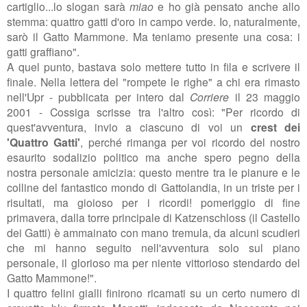
cartiglio...lo slogan sarà
miao
e ho già pensato anche allo
stemma: quattro gatti d'oro in campo verde. Io, naturalmente,
sarò il Gatto Mammone. Ma teniamo presente una cosa: i
gatti graffiano
".
A quel punto, bastava solo mettere tutto in fila e scrivere il
finale. Nella lettera del "rompete le righe" a chi era rimasto
nell'Upr - pubblicata per intero dal
Corriere
il 23 maggio
2001 - Cossiga scrisse tra l'altro così: "
Per ricordo di
quest'avventura, invio a ciascuno di voi un
crest dei
'Quattro Gatti'
, perché rimanga per voi ricordo del nostro
esaurito sodalizio politico ma anche spero pegno della
nostra personale amicizia: questo mentre tra le pianure e le
colline del fantastico mondo di Gattolandia, in un triste per i
risultati, ma gioioso per i ricordi! pomeriggio di fine
primavera, dalla torre principale di Katzenschloss (il Castello
dei Gatti) è ammainato con mano tremula, da alcuni scudieri
che mi hanno seguito nell'avventura solo sul piano
personale, il glorioso ma per niente vittorioso stendardo del
Gatto Mammone!".
I quattro felini gialli finirono ricamati su un certo numero di