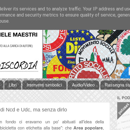
liver its services and to analyze traffic. Your IP address and u
rmance and security metrics to ensure quality of service, gene
buse.
Libri
Interventi simbolici
Audio/Video
Rassegna s
IL PO
i di Ncd e Udc, ma senza dirlo
In fondo ci eravamo un po' abituati all'idea della
"bicicletta con etichetta alla base": che
Area popolare
,