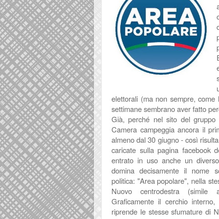
d
elettorali (ma non sempre, come l
settimane sembrano aver fatto perd
Già, perché nel sito del gruppo 
Camera campeggia ancora il pri
almeno dal 30 giugno - così risult
caricate sulla pagina facebook d
entrato in uso anche un diverso
domina decisamente il nome sc
politica: "Area popolare", nella st
Nuovo centrodestra (simile a
Graficamente il cerchio interno, 
riprende le stesse sfumature di N