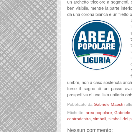
un archetto tricolore a segmenti, c
ben visibile, mentre la parte inferio
da una corona bianca e un filetto 
umbre, non a caso sostenuta anche
forse il segno di un passo ava
prospettiva di una lista unitaria obb
Pubblicato da
Gabriele Maestri
all
Etichette:
area popolare
,
Gabriele 
centrodestra
,
simboli
,
simboli dei pa
Nessun commento: