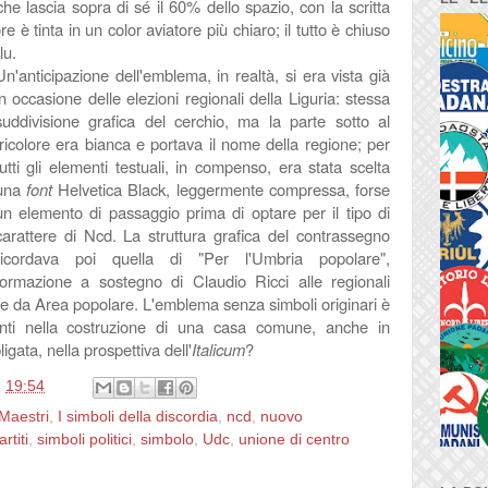
he lascia sopra di sé il 60% dello spazio, con la scritta
re è tinta in un color aviatore più chiaro; il tutto è chiuso
blu.
Un'anticipazione dell'emblema, in realtà, si era vista già
in occasione delle elezioni regionali della Liguria: stessa
suddivisione grafica del cerchio, ma la parte sotto al
tricolore era bianca e portava il nome della regione; per
tutti gli elementi testuali, in compenso, era stata scelta
una
font
Helvetica Black, leggermente compressa, forse
un elemento di passaggio prima di optare per il tipo di
carattere di Ncd. La struttura grafica del contrassegno
ricordava poi quella di "Per l'Umbria popolare",
formazione a sostegno di Claudio Ricci alle regionali
 da Area popolare. L'emblema senza simboli originari è
nti nella costruzione di una casa comune, anche in
ligata, nella prospettiva dell'
Italicum
?
e
19:54
Maestri
,
I simboli della discordia
,
ncd
,
nuovo
rtiti
,
simboli politici
,
simbolo
,
Udc
,
unione di centro