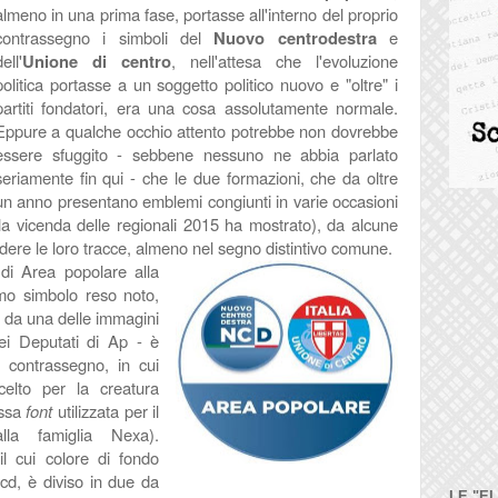
almeno in una prima fase, portasse all'interno del proprio
contrassegno i simboli del
Nuovo centrodestra
e
ell'
Unione di centro
, nell'attesa che l'evoluzione
politica portasse a un soggetto politico nuovo e "oltre" i
partiti fondatori, era una cosa assolutamente normale.
Eppure a qualche occhio attento potrebbe non dovrebbe
essere sfuggito - sebbene nessuno ne abbia parlato
seriamente fin qui - che le due formazioni, che da oltre
un anno presentano emblemi congiunti in varie occasioni
a vicenda delle regionali 2015 ha mostrato), da alcune
ere le loro tracce, almeno nel segno distintivo comune.
di Area popolare alla
mo simbolo reso noto,
a da una delle immagini
ei Deputati di Ap - è
 contrassegno, in cui
elto per la creatura
essa
font
utilizzata per il
lla famiglia Nexa).
il cui colore di fondo
cd, è diviso in due da
LE "E