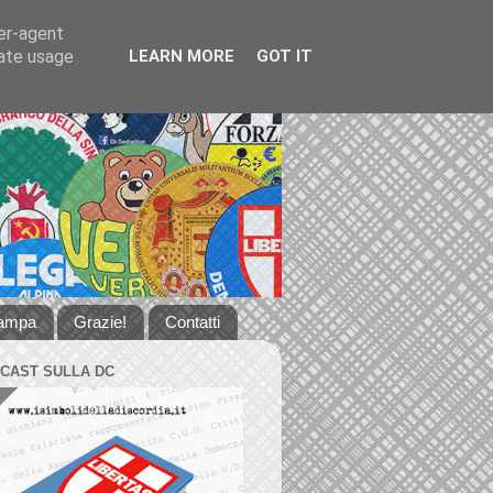
ser-agent
rate usage
LEARN MORE
GOT IT
tampa
Grazie!
Contatti
DCAST SULLA DC