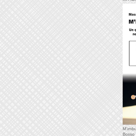
M'imbu
Bosso