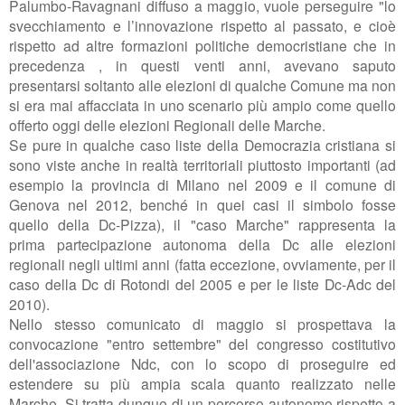
Palumbo-Ravagnani diffuso a maggio, vuole perseguire "lo
svecchiamento e l’innovazione rispetto al passato, e cioè
rispetto ad altre formazioni politiche democristiane che in
precedenza , in questi venti anni, avevano saputo
presentarsi soltanto alle elezioni di qualche Comune ma non
si era mai affacciata in uno scenario più ampio come quello
offerto oggi delle elezioni Regionali delle Marche.
Se pure in qualche caso liste della Democrazia cristiana si
sono viste anche in realtà territoriali piuttosto importanti (ad
esempio la provincia di Milano nel 2009 e il comune di
Genova nel 2012, benché in quei casi il simbolo fosse
quello della Dc-Pizza), il "caso Marche" rappresenta la
prima partecipazione autonoma della Dc alle elezioni
regionali negli ultimi anni (fatta eccezione, ovviamente, per il
caso della Dc di Rotondi del 2005 e per le liste Dc-Adc del
2010).
Nello stesso comunicato di maggio si prospettava la
convocazione "entro settembre" del congresso costitutivo
dell'associazione Ndc, con lo scopo di proseguire ed
estendere su più ampia scala quanto realizzato nelle
Marche. Si tratta dunque di un percorso autonomo rispetto a