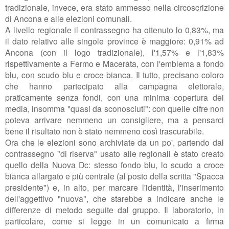
tradizionale, invece, era stato ammesso nella circoscrizione
di Ancona e alle elezioni comunali.
A livello regionale il contrassegno ha ottenuto lo 0,83%, ma
il dato relativo alle singole province è maggiore: 0,91% ad
Ancona (con il logo tradizionale), l'1,57% e l'1,83%
rispettivamente a Fermo e Macerata, con l'emblema a fondo
blu, con scudo blu e croce bianca. Il tutto, precisano coloro
che hanno partecipato alla campagna elettorale,
praticamente senza fondi, con una minima copertura dei
media, insomma "quasi da sconosciuti": con quelle cifre non
poteva arrivare nemmeno un consigliere, ma a pensarci
bene il risultato non è stato nemmeno così trascurabile.
Ora che le elezioni sono archiviate da un po', partendo dal
contrassegno "di riserva" usato alle regionali è stato creato
quello della Nuova Dc: stesso fondo blu, lo scudo a croce
bianca allargato e più centrale (al posto della scritta "Spacca
presidente") e, in alto, per marcare l'identità, l'inserimento
dell'aggettivo "nuova", che starebbe a indicare anche le
differenze di metodo seguite dal gruppo. Il laboratorio, in
particolare,
come si legge in un comunicato a firma