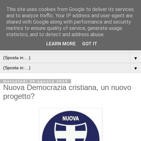
This site uses cookies from Google to deliver its services
and to analyze traffic. Your IP address and user-agent are
shared with Google along with performance and security
metrics to ensure quality of service, generate usage
statistics, and to detect and address abuse.
LEARN MORE
GOT IT
▼
▼
▼
mercoledì 26 agosto 2015
Nuova Democrazia cristiana, un nuovo
progetto?