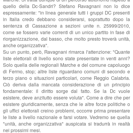
quello della Dc-Sandri? Stefano Ravagnani non lo dice
espressamente:
"in linea generale tutti i gruppi DC presenti
in Italia credo debbano considerarsi, soprattutto dopo la
sentenza di Cassazione a sezioni unite n. 25999/2010,
come se fossero varie correnti di un unico partito in fase di
riorganizzazione, dal basso, che molto presto troverà unità,
anche organizzativa".
Su un punto, però, Ravagnani rimarca l'attenzione: "
Quante
liste elettorali di livello sono state presentate in venti anni?
Solo quella delle regionali Marche e del comune capoluogo
di Fermo, stop; altre liste riguardano comuni di secondo e
terzo piano o situazioni particolari, come Reggio Calabria.
Ciò deriva dalla mancata considerazione di un principio
fondamentale: il diritto sorge dal fatto. Se la Dc vuole
esistere, deve anzitutto essere voluta". Come a dire che per
esistere giuridicamente, senza che le altre forze politiche o
gli uffici elettorali creino problemi, occorre prima presentare
le liste a livello nazionale e farsi votare. Vedremo se quella
"unità, anche organizzativa" auspicata si tradurrà in realtà
nei prossimi mesi.