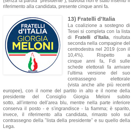
(senza la parola "presidente"); stavolta non è stato inserito il
riferimento alla candidata, presente cinque anni fa.
13) Fratelli d'Italia
La coalizione a sostegno di
Tesei si completa con la lista
di
Fratelli d'Italia
, risultata
seconda nella compagine del
centrodestra nel 2019 (con il
10,4%). Rispetto a
cinque anni fa, Fdi sulle
schede elettorali fa arrivare
l'ultima versione del suo
contrassegno elettorale
(vista anche alle più recenti
europee), con il nome del partito in alto e il nome della
presidente del Consiglio Giorgia Meloni subito
sotto, all'interno dell'area blu, mentre nella parte inferiore
conserva il posto - e s'ingrandisce - la fiamma; è sparito,
invece, il riferimento alla candidata, rimasto solo sul
contrassegno della "lista della presidente" e su quello della
Lega.