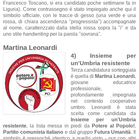
Francesco Toscano, si era candidato poche settimane fa in
Liguria). Come contrassegno è stato impiegato anche qui il
simbolo ufficiale, con le tracce di gesso (una verde e una
rossa, di chiara ascendenza "progressista") accompagnate
al nome, caratterizzato dalla stella rossa sopra la "i" e da
uno stile
handwriting
per la parola "sovrana".
Martina Leonardi
4) Insieme per
un'Umbria resistente
Terza candidatura sorteggiata
è quella di
Martina Leonardi
,
giovane educatrice
professionale,
profondamente impegnata
nel contesto cooperativo
umbro. Leonardi è stata
scelta come candidata da
Insieme per un'Umbria
resistente
, la lista messa in piedi da
Potere al Popolo!
,
Partito comunista italiano
e dal gruppo
Futura Umanità
. Il
simbolo è pressoché identico a quello visto - pur con altri