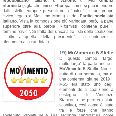
repubblicano italiano
, di
Azione
, di
Più Umbria
riformista
(sigla che unisce +Europa, come si può intendere
dalle stelle europee presenti nella "pulce" , e un gruppo
civico legato a Massimo Monni) e del
Partito socialista
italiano
. Vista la composizione più variegata, però, la parte
superiore oltre alla parola "Riformisti" contiene pure il
termine "civici". Si tratta dell'unica altra lista della coalizione
- oltre a quella "della presidente" - a contenere il
riferimento alla candidata.
19) MoVimento 5 Stelle
Di questo campo "largo,
molto largo" fa parte anche il
MoVimento 5 Stelle
. Non si
tratta di una sorpresa, ma di
una conferma: già nel 2019 il
M5S era stato uno degli
elementi della coalizione a
sostegno di Vincenzo
Bianconi (che pure era stato
sconfitto), così come è stato
tra le forze che hanno
sostenuto Proietti nella sua seconda candidatura come