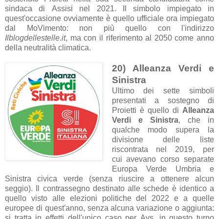
sindaca di Assisi nel 2021. Il simbolo impiegato in
quest'occasione ovviamente è quello ufficiale ora impiegato
dal MoVimento: non più quello con l'indirizzo
Ilblogdellestelle.it
, ma con il riferimento al 2050 come anno
della neutralità climatica.
20) Alleanza Verdi e
Sinistra
Ultimo dei sette simboli
presentati a sostegno di
Proietti è quello di
Alleanza
Verdi e Sinistra
, che in
qualche modo supera la
divisione delle liste
riscontrata nel 2019, per
cui avevano corso separate
Europa Verde Umbria e
Sinistra civica verde (senza riuscire a ottenere alcun
seggio). Il contrassegno destinato alle schede è identico a
quello visto alle elezioni politiche del 2022 e a quelle
europee di quest'anno, senza alcuna variazione o aggiunta:
si tratta in effetti dell'unico caso per Avs, in questo turno