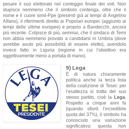
pesare il suo elettorato nel conteggio finale dei voti. Non
stupisce nemmeno che il simbolo contenga, oltre che il
nome e il cuore simil-Ppe (presenti già ai tempi di Angelino
Alfano), il riferimenti diretto ai Popolari europei (aggiunto ai
tempi delle ultime europee) e proprio a Bandecchi, ancora
più recente. Colpisce di più, semmai, che il sindaco di Terni
non abbia nemmeno provato a candidarsi in Umbria (dove
avrebbe avuto più possibilità di essere eletto), avendolo
invece fatto in Liguria (regione in cui l'obiettivo era
oggettivamente meno a portata di mano).
9) Lega
È di natura chiaramente
politica anche la terza lista
della coalizione di Tesei: per
l'esattezza si tratta del suo
stesso partito, cioè la
Lega
.
Rispetto a cinque anni fa
(quando sfiorò l'incredibile
quota del 37%), il simbolo ha
conosciuto una variazione
significativa: questa non