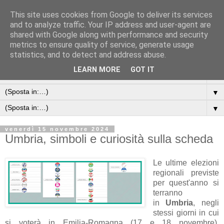
This site uses cookies from Google to deliver its services
and to analyze traffic. Your IP address and user-agent are
shared with Google along with performance and security
metrics to ensure quality of service, generate usage
statistics, and to detect and address abuse.
LEARN MORE
GOT IT
▼
▼
▼
venerdì 15 novembre 2024
Umbria, simboli e curiosità sulla scheda
Le ultime elezioni
regionali previste
per quest'anno si
terranno
in
Umbria
, negli
stessi giorni in cui
si voterà in Emilia-Romagna (17 e 18 novembre).