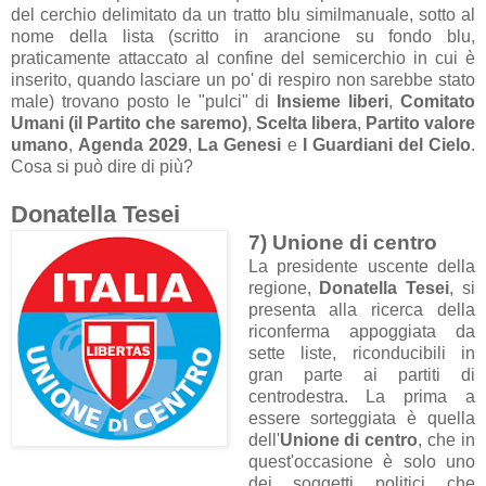
del cerchio delimitato da un tratto blu similmanuale, sotto al
nome della lista (scritto in arancione su fondo blu,
praticamente attaccato al confine del semicerchio in cui è
inserito, quando lasciare un po' di respiro non sarebbe stato
male) trovano posto le "pulci" di
Insieme liberi
,
Comitato
Umani (il Partito che saremo)
,
Scelta libera
,
Partito valore
umano
,
Agenda 2029
,
La Genesi
e
I Guardiani del Cielo
.
Cosa si può dire di più?
Donatella Tesei
7) Unione di centro
La presidente uscente della
regione,
Donatella Tesei
, si
presenta alla ricerca della
riconferma appoggiata da
sette liste, riconducibili in
gran parte ai partiti di
centrodestra. La prima a
essere sorteggiata è quella
dell'
Unione di centro
, che in
quest'occasione è solo uno
dei soggetti politici che