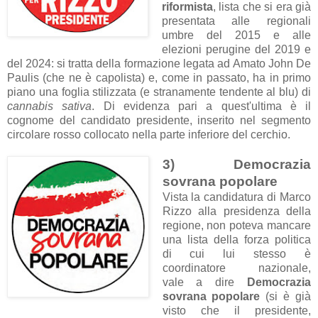
riformista
, lista che si era già
presentata alle regionali
umbre del 2015 e alle
elezioni perugine del 2019 e
del 2024: si tratta della formazione legata ad Amato John De
Paulis (che ne è capolista) e, come in passato, ha in primo
piano una foglia stilizzata (e stranamente tendente al blu) di
cannabis sativa
. Di evidenza pari a quest'ultima è il
cognome del candidato presidente, inserito nel segmento
circolare rosso collocato nella parte inferiore del cerchio.
3) Democrazia
sovrana popolare
Vista la candidatura di Marco
Rizzo alla presidenza della
regione, non poteva mancare
una lista della forza politica
di cui lui stesso è
coordinatore nazionale,
vale a dire
Democr
azi
a
sovr
ana popolare
(si è già
visto che il presidente,