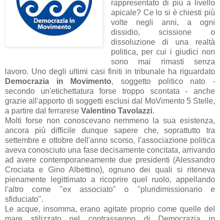
rappresentato di più a livello
apicale? Ce lo si è chiesti più
volte negli anni, a ogni
dissidio, scissione o
dissoluzione di una realtà
politica, per cui i giudici non
sono mai rimasti senza
lavoro. Uno degli ultimi casi finiti in tribunale ha riguardato
Democrazia in Movimento
, soggetto politico nato -
secondo un'etichettatura forse troppo scontata - anche
grazie all'apporto di soggetti esclusi dal MoVimento 5 Stelle,
a partire dal ferrarese
Valentino Tavolazzi
.
Molti forse non conoscevano nemmeno la sua esistenza,
ancora più difficile dunque sapere che, soprattutto tra
settembre e ottobre dell'anno scorso, l'associazione politica
aveva conosciuto una fase decisamente concitata, arrivando
ad avere contemporaneamente due presidenti (Alessandro
Crociata e Gino Albettino), ognuno dei quali si riteneva
pienamente legittimato a ricoprire quel ruolo, appellando
l'altro come "ex associato" o "pluridimissionario e
sfiduciato".
Le acque, insomma, erano agitate proprio come quelle del
mare stilizzato nel contrassegno di Democrazia in