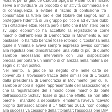
Morale, per la giudice Claudia Spiga di Palermo, il marchio
serve a individuare un prodotto o un'attività commerciale e,
di conseguenza, a evitare il rischio di confusione tra i
consumatori (a tutela loro e del titolare del segno), non a
proteggere l'identità di un gruppo politico e ad evitare dubbi
tra i cittadini-elettori. Resta però il fatto che il Ministero per lo
sviluppo economico ha accettato la registrazione come
marchio dell'emblema di Democrazia in Movimento e, non
bastasse, lo ha fatto benché fosse rotondo, circostanza nella
quale il Viminale aveva sempre espresso avviso contrario
alla registrazione; dimostrazione, una volta di più, di quanto
sarebbe necessario intervenire con una disposizione
precisa per portare un minimo di chiarezza nella materia dei
segni distintivi politici.
Nel merito, la giudice ha negato che nelle carte del
convenuto si trovassero tracce delle dimissioni di Crociata
dalla presidenza di Democrazia in Movimento (per cui lui
sarebbe ancora il legale rappresentante dell'associazione) e
che la registrazione del simbolo come marchio da parte
dell'associato Schiavi fosse di qualche effetto, se non altro
perché il mandato a depositare l'emblema l'aveva ricevuto
proprio dall'associazione il
17 febbraio 2013, "con obbligo
alla successiva cessione della titolarità": l'associazione DiM,