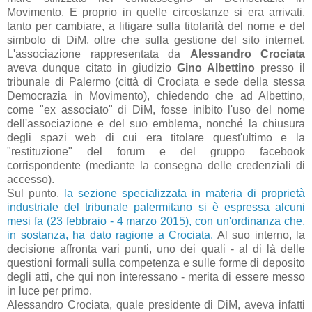
Movimento. E proprio in quelle circostanze si era arrivati,
tanto per cambiare, a litigare sulla titolarità del nome e del
simbolo di DiM, oltre che sulla gestione del sito internet.
L'associazione rappresentata da
Alessandro Crociata
aveva dunque citato in giudizio
Gino Albettino
presso il
tribunale di Palermo (città di Crociata e sede della stessa
Democrazia in Movimento), chiedendo che ad Albettino,
come "ex associato" di DiM, fosse inibito l'uso del nome
dell'associazione e del suo emblema, nonché la chiusura
degli spazi web di cui era titolare quest'ultimo e la
"restituzione" del forum e del gruppo facebook
corrispondente (mediante la consegna delle credenziali di
accesso).
Sul punto,
la s
ezione specializzata in materia di proprietà
industriale del tribunale palermitano si è espressa alcuni
mesi fa (
23 febbraio - 4 marzo 2015), con un'ordinanza che,
in sostanza, ha dato ragione a Crociata.
Al suo interno, la
decisione affronta vari punti, uno dei quali - al di là delle
questioni formali sulla competenza e sulle forme di deposito
degli atti, che qui non interessano - merita di essere messo
in luce per primo.
Alessandro Crociata, quale presidente di DiM, aveva infatti