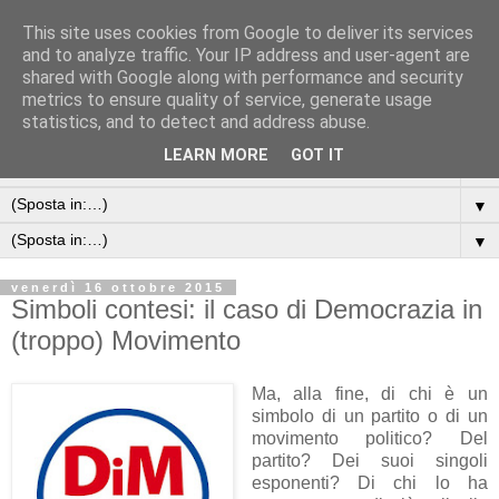
This site uses cookies from Google to deliver its services
and to analyze traffic. Your IP address and user-agent are
shared with Google along with performance and security
metrics to ensure quality of service, generate usage
statistics, and to detect and address abuse.
LEARN MORE
GOT IT
▼
▼
▼
venerdì 16 ottobre 2015
Simboli contesi: il caso di Democrazia in
(troppo) Movimento
Ma, alla fine, di chi è un
simbolo di un partito o di un
movimento politico? Del
partito? Dei suoi singoli
esponenti? Di chi lo ha