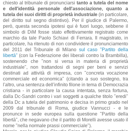
chiesto al tribunale di pronunciarsi
tanto a tutela del nome
e dell'identità personale dell'associazione, quanto a
tutela dei suoi diritti di proprietà industriale
(in particolare,
del diritto sul segno distintivo). Per il giudice di Palermo,
però, questa seconda ipotesi qui è fuori luogo, sebbene il
simbolo di DiM fosse stato effettivamente registrato come
marchio da tale Paolo Schiavi di Ferrara. Il magistrato, in
particolare, ha ritenuto di non condividere il pronunciamento
del 2011 del Tribunale di Milano
sul caso "Partito della
libertà"
(con la Federazione dei liberali contro la Brambilla),
sostenendo che "
non si versa in materia di proprietà
industriale", non trattandosi di segni per beni e servizi
destinati ad attività di impresa, con "concreta vocazione
commerciale ed economica" (citando a suo sostegno, tra
l'altro, una sentenza dell'infinito filone in tema di Democrazia
cristiana - in particolare la causa intentata, senza fortuna,
dalla Dc-Sandri contro i vari soggetti a qualche titolo "eredi"
della Dc a tutela del patrimonio e decisa in primo grado nel
2009 dal tribunale di Roma, giudice Vannucci - e le
pronunce in sede europea sulla questione "Partito della
libertà", che negavano che il partito di Morelli avesse usato il
nome "nella normale prassi commerciale").