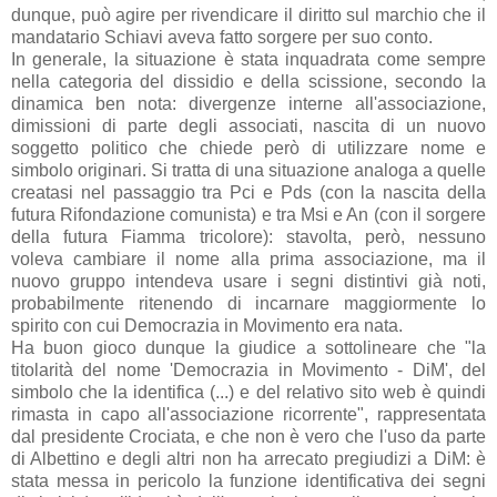
dunque, può agire per rivendicare il diritto sul marchio che il
mandatario Schiavi aveva fatto sorgere per suo conto.
In generale, la situazione è stata inquadrata come sempre
nella categoria del dissidio e della scissione, secondo la
dinamica ben nota: divergenze interne all'associazione,
dimissioni di parte degli associati, nascita di un nuovo
soggetto politico che chiede però di utilizzare nome e
simbolo originari. Si tratta di una situazione analoga a quelle
creatasi nel passaggio tra Pci e Pds (con la nascita della
futura Rifondazione comunista) e tra Msi e An (con il sorgere
della futura Fiamma tricolore): stavolta, però, nessuno
voleva cambiare il nome alla prima associazione, ma il
nuovo gruppo intendeva usare i segni distintivi già noti,
probabilmente ritenendo di incarnare maggiormente lo
spirito con cui Democrazia in Movimento era nata.
Ha buon gioco dunque la giudice a sottolineare che "la
titolarità del nome 'Democrazia in Movimento - DiM', del
simbolo che la identifica (...) e del relativo sito web è quindi
rimasta in capo all'associazione ricorrente", rappresentata
dal presidente Crociata, e che non è vero che l'uso da parte
di Albettino e degli altri non ha arrecato pregiudizi a DiM: è
stata messa in pericolo la
funzione identificativa dei segni