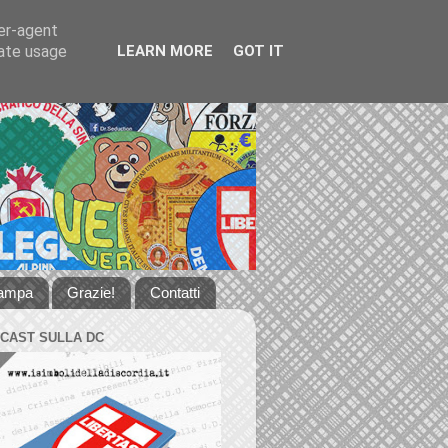
ser-agent
rate usage
LEARN MORE
GOT IT
tampa
Grazie!
Contatti
DCAST SULLA DC