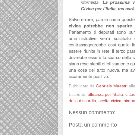
riformista.
La prossima v
Civica per l'Italia, ma sarà
Salvo errore, parole come queste
civica potrebbe non sparire 
Parlamento (i deputati sono pur 
amministrative verrà sostituito
contrassegnerebbe così quelle l
essere riunite in rete; il terzo pa
dovrebbe essere lo sbarco dello st
siano rese stabili effettivamente q
una cosa del tutto nuova, ma av
sicuramente positivo.
Pubblicato da
Gabriele Maestri
all
Etichette:
alleanza per l'italia
,
cittad
della discordia
,
scelta civica
,
simbo
Nessun commento:
Posta un commento