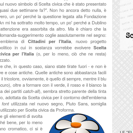
sul nuovo simbolo di Scelta civica che è stato presentato
quasi due settimane fa?". Non ho ancora detto nulla, è
vero, un po' perché la questione legata alla Fondazione
An mi ha sottratto molto tempo, un po' perché a Dublino
l'attenzione era assorbita da altro. Ma è chiaro che la
domanda-suggerimento coglie assolutamente nel segno:
l'emblema di
Cittadini per l'Italia
, nuovo progetto
politico in cui in sostanza vorrebbe evolvere
Scelta
civica per l'Italia
(o, per lo meno, ciò che ne resta)
zzato.
e che, in questo caso, siano state tirate fuori - e non è
ve e cose antiche. Quelle antiche sono abbastanza facili
: il tricolore, ovviamente, è quello di sempre, mentre il blu
uro), oltre a formare con il verde, il rosso e il bianco la
a dei partiti
catch-all
), sembra stretto parente della tinta
io, adottata da Scelta civica per il contorno dell'emblema
a
font
utilizzata nel nuovo segno, Pluto Sans, somiglia
utilizzato per Scelta civica da Proforma.
e gli elementi di svolta
ché bene, per lo meno
iano cromatico, ci si è
LE "E