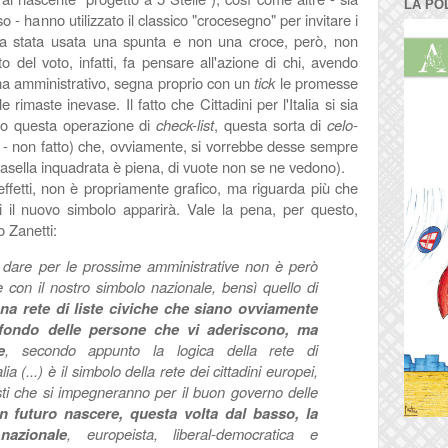
LA PO
 hanno utilizzato il classico "crocesegno" per invitare i
he sia stata usata una spunta e non una croce, però, non
o del voto, infatti, fa pensare all'azione di chi, avendo
mma amministrativo, segna proprio con un
tick
le promesse
rimaste inevase. Il fatto che Cittadini per l'Italia si sia
io questa operazione di
check-list
, questa sorta di
celo-
to - non fatto) che, ovviamente, si vorrebbe desse sempre
 casella inquadrata è piena, di vuote non se ne vedono).
effetti, non è propriamente grafico, ma riguarda più che
i il nuovo simbolo apparirà. Vale la pena, per questo,
o Zanetti:
 dare per le prossime amministrative non è però
e con il nostro simbolo nazionale, bensì quello di
na rete di liste civiche che siano ovviamente
fondo delle persone che vi aderiscono, ma
e
, secondo appunto la logica della rete di
alia (...) è il simbolo della rete dei cittadini europei,
isti che si impegneranno per il buon governo delle
n futuro nascere, questa volta dal basso, la
nazionale
, europeista, liberal-democratica e