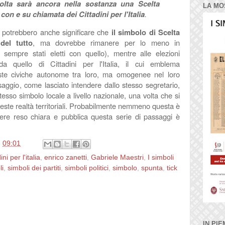
olta sarà ancora nella sostanza una Scelta
LA MO
 con e su chiamata dei Cittadini per l'Italia
.
 potrebbero anche significare che
il simbolo di Scelta
del tutto
, ma dovrebbe rimanere per lo meno in
sempre stati eletti con quello), mentre alle elezioni
 da quello di Cittadini per l'Italia, il cui emblema
iste civiche autonome tra loro, ma omogenee nel loro
ssaggio, come lasciato intendere dallo stesso segretario,
esso simbolo locale a livello nazionale, una volta che si
ueste realtà territoriali. Probabilmente nemmeno questa è
ere reso chiara e pubblica questa serie di passaggi è
e
09:01
ini per l'italia
,
enrico zanetti
,
Gabriele Maestri
,
I simboli
li
,
simboli dei partiti
,
simboli politici
,
simbolo
,
spunta
,
tick
IN PIE