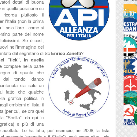
vatori dotati di buona
re in quella posizione su
icorda piuttosto il
r l'Italia (non la prima
il solo fiore - come si
 persino parte del nome
felicissimi. Se
è così,
nuovi nell'immagine del
entato dal segretario di Sc
Enrico Zanetti
?
el "tick", in quella
e compare nella parte
 segno di spunta che
ce dal tondo, dando
contenuta sia solo un
 al fatto che qualche
la grafica politica in
li emblemi di lista: il
a (per cui, se ora quel
a "Scelta", da qui in
grafica) e più di una
 adottato. Lo ha fatto, per esempio, nel 2008, la lista
a al nascente "progetto a 5 Stelle"), così come altre - sia