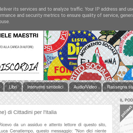
liver its services and to analyze traffic. Your IP address and u
rmance and security metrics to ensure quality of service, gene
buse.
Libri
Interventi simbolici
Audio/Video
Rassegna s
IL PO
) di Cittadini per l'Italia
Ricevo da un assiduo e attento lettore di questo sito,
Luca Cenatiempo, questo messaggio: "Non dici niente