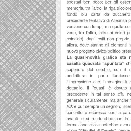
spostati ben poco; per gli osser
memoria, tra l'altro, la riga tricolo
fondo blu carta da zucchero r
precedente tentativo di Alleanza pe
versione con le api, ma quella con 
vede, tra l'altro, oltre ai colori
coincide), dagli esiti non proprio 
allora, dove stanno gli elementi 
nuovo progetto civico-politico pres
La quasi-novità grafica sta n
casella quadrata "spuntata"
ch
superiore del cerchio, con il
addirittura in parte fuories
l'impressione che l'immagine lì 
dettaglio. Il "quasi" è dovuto
precedente in tal senso c'è, nel
generale sicuramente, ma anche neg
tick
è pur sempre un segno di scelt
concetto è espresso con la parol
avanti lo si renderebbe con la 
formazione civica potrebbe averlo
civica "Cittadini di Formia", legat