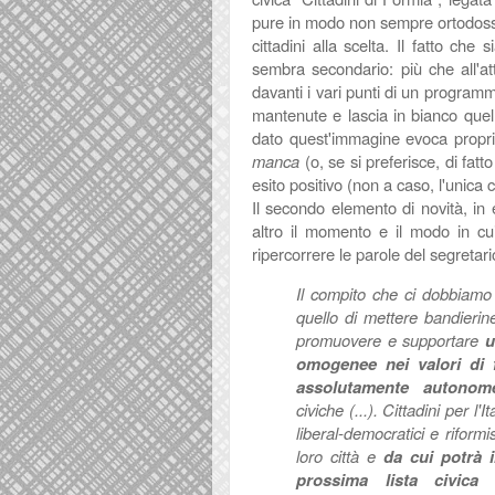
pure in modo non sempre ortodosso -
cittadini alla scelta. Il fatto c
sembra secondario: più che all'att
davanti i vari punti di un progra
mantenute e lascia in bianco quelle 
dato quest'immagine evoca propr
manca
(o, se si preferisce, di fat
esito positivo (non a caso, l'unica
Il secondo elemento di novità, in 
altro il momento e il modo in cu
ripercorrere le parole del segretari
Il compito che ci dobbiamo
quello di mettere bandierin
promuovere e supportare
u
omogenee nei valori di 
assolutamente autonom
civiche (...).
Cittadini per l'It
liberal-democratici e riform
loro città e
da cui potrà i
prossima lista civica 