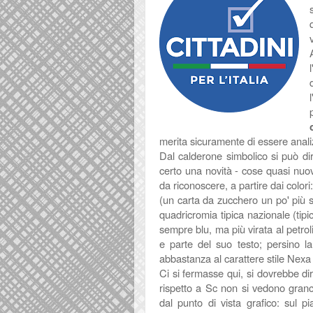
merita sicuramente di essere anali
Dal calderone simbolico si può dir
certo una novità - cose quasi nuo
da riconoscere, a partire dai colori
(un carta da zucchero un po' più sc
quadricromia tipica nazionale (tipic
sempre blu, ma più virata al petrol
e parte del suo testo; persino l
abbastanza al carattere stile Nexa 
Ci si fermasse qui, si dovrebbe dir
rispetto a Sc non si vedono gran
dal punto di vista grafico: sul p