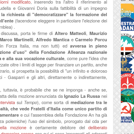
orni modificato
, inserendo tra l'altro il riferimento al
audella e Giovanni Doria sulla fattibilità di un impegno
e
la richiesta di "democratizzare" la formazione del
ll'ente
(facendone eleggere in particolare l'elezione dei
mblea) .
discussa, porta le firme di
Altero Matteoli
,
Maurizio
Marco Martinelli
,
Alfredo Mantica
e
Carmelo Porcu
 in Forza Italia, ma non tutti) ed
avversa in pieno
zione d'uso" della Fondazione Alleanza nazionale
a e alla sua vocazione culturale
, come pure l'idea che
zate oltre i limiti di legge per finanziare un partito, anche
ario, si prospetta la possibilità di "un infinito e doloroso
i - Gasparri e gli altri, direttamente o indirettamente,
e, tuttavia, è probabile che se ne imponga - anche se,
tratta della mozione annunciata da
Ignazio La Russa
nei
tervista
sul
Tempo
), come sorta di
mediazione tra le
altà, che vede Fratelli d'Italia come unico partito di
lamentare
e cui l'assemblea della Fondazione An ha già
za polemiche) l'uso del simbolo, prorogato dal cda per
della mozione
è certamente debitore del
deliberato
i domenica scorsa
con cui si sono impegnati gli aderenti