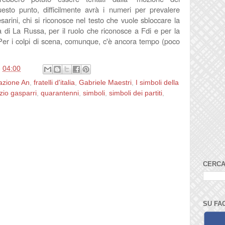
esto punto, difficilmente avrà i numeri per prevalere
sarini, chi
si riconosce nel testo che vuole sbloccare la
a di La Russa
, per il ruolo che riconosce a Fdi e per la
Per i colpi di scena, comunque, c'è ancora tempo (poco
e
04:00
azione An
,
fratelli d'italia
,
Gabriele Maestri
,
I simboli della
zio gasparri
,
quarantenni
,
simboli
,
simboli dei partiti
,
CERCA
SU FA