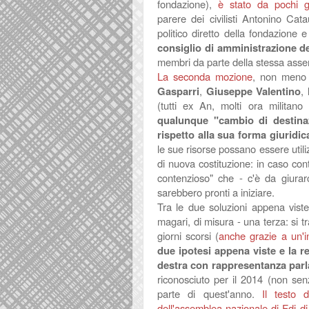
fondazione),
è stato da pochi gi
parere
dei civilisti Antonino Cat
politico diretto della fondazione
consiglio di amministrazione de
membri da parte della stessa asse
La seconda mozione
, non meno 
Gasparri
,
Giuseppe Valentino
,
(tutti ex An, molti ora militano
qualunque "cambio di destina
rispetto alla sua forma giuridic
le sue risorse possano essere utiliz
di nuova costituzione: in caso contr
contenzioso" che - c'è da giurarc
sarebbero pronti a iniziare.
Tra le due soluzioni appena vist
magari, di misura - una terza: si 
giorni scorsi (
anche grazie a un'in
due ipotesi appena viste e la re
destra con rappresentanza par
riconosciuto per il 2014 (non sen
parte di quest'anno.
Il testo 
dell'assemblea nazionale di Fdi d