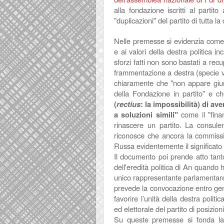
alla fondazione iscritti al part
"duplicazioni" del partito di tutta 
Nelle premesse si evidenzia come sol
e ai valori della destra politica 
sforzi fatti non sono bastati a recup
frammentazione a destra (specie vig
chiaramente che "non appare giuri
della Fondazione in partito" e c
(
rectius
: la impossibilità) di ave
a soluzioni simili"
come il "fin
rinascere un partito. La consule
riconosce che ancora la commissi
Russa evidentemente il significato 
Il documento poi prende atto tanto d
dell'eredità politica di An quando 
unico rappresentante parlamentare 
prevede la convocazione entro gen
favorire l’unità della destra politi
ed elettorale del partito di posizio
Su queste premesse si fonda la