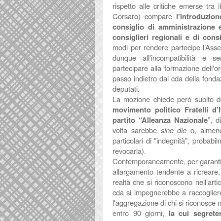
rispetto alle critiche emerse t
Corsaro) compare
l'introduzio
consiglio di amministrazione e
consiglieri regionali e di con
modi per rendere partecipe l’Asse
dunque all'incompatibilità e 
partecipare alla formazione dell'o
passo indietro dal cda della fond
deputati.
La mozione chiede però subito d
movimento politico Fratelli d’I
partito “Alleanza Nazionale
”, 
volta sarebbe
sine die
o, almeno
particolari di "indegnità", proba
revocarla).
Contemporaneamente, per
garant
allargamento tendente a ricreare, 
realtà che si riconoscono nell’artic
cda si impegnerebbe a raccoglie
l'aggregazione di chi si riconosce 
entro 90 giorni,
la cui segret