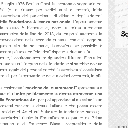
16 luglio 1976 Bettino Craxi fu incoronato segretario del
Psi (e lo rimase per sedici anni e mezzo), inizia
l'assemblea dei partecipanti di diritto e degli aderenti
della
Fondazione Alleanza nazionale
. L'appuntamento
da statuto è biennale e, dopo la prima turbolenta
assemblea della fine del 2013, da tempo si attendeva la
convocazione della seconda puntata: come si legge su
questo sito da settimane, l'atmosfera se possibile è
ancora più tesa ed "elettrica" rispetto a due anni fa.
mente, il confronto-scontro riguarderà il futuro. Fino a ieri
ntate su cui l'organo della fondazione si sarebbe dovuto
ero legale dei presenti perché l'assemblea si costituisca
enti; per l'approvazione delle mozioni occorrerà, in più,
 la cosiddetta
"mozione dei quarantenni"
(presentata a
tare di
riunire politicamente la destra attraverso una
alla Fondazione An
, per poi approdare al massimo in un
resenti davvero la destra italiana e che possa essere
se residue di An di cui è titolare la fondazione stessa; il
 associazioni riunite in ForumDestra (a partire da Prima
Alemanno e di Francesco Biava, vicepresidente della
LE "E