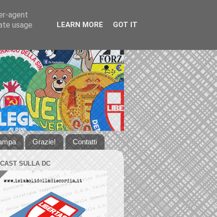
ser-agent
rate usage
LEARN MORE
GOT IT
tampa
Grazie!
Contatti
DCAST SULLA DC