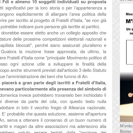
di Fdi e almeno 10 soggetti individuati su proposta
ti significativi per la loro storia o per l’appartenenza a
ongono esplicitamente di allargare l’area politica della
re per iscritto al progetto di Fratelli d'Italia, "se non già
e potrebbe indicare pure persone già iscritte al partito).
o, dovrebbe essere eletto anche un collegio apposito che
dature delle prossime competizioni elettorali nazionali e
capilista bloccati", perché siano assicurati pluralismo e
. Qualora la mozione fosse approvata, da ultimo, la
 Fratelli d'Italia come "
principale Movimento politico di
esso ogni azione utile a sviluppare le finalità della
copo anche strumenti previsti dall'articolo 3 dello Statuto
e l'amministrazione dei beni che furono di An.
acerà a gran parte degli iscritti a Fratelli d'Italia,
enevano particolarmente alla presenza del simbolo di
omenica invece potrebbero trovarselo ben inchiodato lì
ioni diverse da parte del cda, con questo testo nulla
 adottare
in toto
il vecchio fregio di Alleanza nazionale,
 E' probabile che questa soluzione, assieme all'apertura
di An, serva a ottenere il consenso di un buon numero di
partiti e magari da altre associazioni ma aderiscono alla
M'imbu
Bosso
rebbero potuto essere tentati dalla "mozione dei