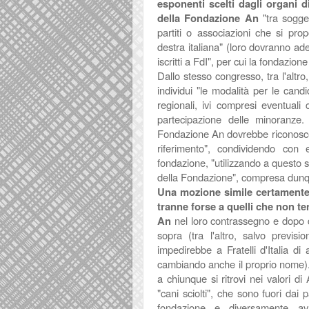
esponenti
scelti dagli organi 
della Fondazione An
"tra sogget
partiti o associazioni che si prop
destra italiana" (loro dovranno aderi
iscritti a FdI", per cui la fondazion
Dallo stesso congresso, tra l'altr
individui "
le modalità per le candi
regionali, ivi compresi eventuali 
partecipazione delle minoranze
Fondazione An dovrebbe riconoscere
riferimento", condividendo con 
fondazione, "utilizzando a questo s
della Fondazione", compresa dunqu
Una mozione simile certamente pi
tranne forse a quelli che non t
An
nel loro contrassegno e dopo d
sopra (tra l'altro, salvo previs
impedirebbe a Fratelli d'Italia di
cambiando anche il proprio nome).
a chiunque si ritrovi nei valori 
"cani sciolti", che sono fuori dai 
fondazione e diversamente av