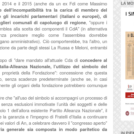
ra il 2014 e il 2015 (anche da un ex Fdi come Massimo
LA MO
ne dell'incompatibilità tra la carica di membro del
 gli incarichi parlamentari (italiani o europei),
di
siglieri comunali di capoluogo di regione
, "oppure i
mblea alla scelta dei componenti il CdA" (in alternativa
senza precisare meglio come l'assemblea dovrebbe
rgano amministrativo). Ciò comporterebbe, tra l'altro, un
azione da parte degli stessi La Russa e Meloni, entrambi
opo di "
dare mandato all'attuale Cda di
concedere al
talia-Alleanza Nazionale, l’utilizzo del simbolo del
di proprietà della Fondazione": concessione che questa
, senza scadenze predeterminate (anche se, in casi
bilmente gli organi della fondazione potrebbero comunque
ire che "all'uso del simbolo si accompagni un processo di
senza esclusioni immotivate l’unità dei soggetti e delle
olo 1 dell’allora esistente Partito Alleanza Nazionale", il
re
la garanzia e l'impegno di Fratelli d’Italia a continuare
nei valori di An, a celebrare davvero il "congresso aperto"
eria generale sia composta in modo paritetico da
IN PIE