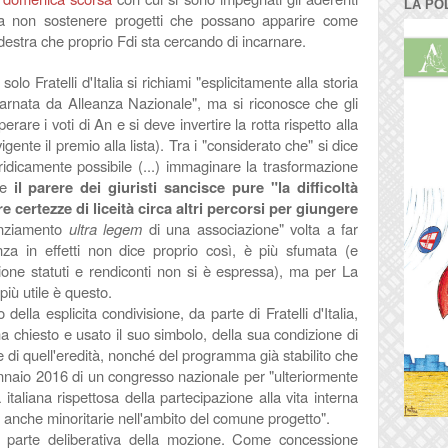
LA PO
ito a non sostenere progetti che possano apparire come
la destra che proprio Fdi sta cercando di incarnare.
o Fratelli d'Italia si richiami "esplicitamente alla storia
incarnata da Alleanza Nazionale", ma si riconosce che gli
erare i voti di An e si deve invertire la rotta rispetto alla
ente il premio alla lista). Tra i "considerato che" si dice
dicamente possibile (...) immaginare la trasformazione
he
il parere dei giuristi sancisce pure "la difficoltà
re certezze di liceità circa altri percorsi per giungere
anziamento
ultra legem
di una associazione" volta a far
nza in effetti non dice proprio così, è più sfumata (e
one statuti e rendiconti non si è espressa), ma per La
più utile è questo.
ella esplicita condivisione, da parte di Fratelli d'Italia,
ha chiesto e usato il suo simbolo, della sua condizione di
di quell'eredità, nonché del programma già stabilito che
naio 2016 di un congresso nazionale per "ulteriormente
ca italiana rispettosa della partecipazione alla vita interna
ni anche minoritarie nell'ambito del comune progetto".
 parte deliberativa della mozione. Come concessione