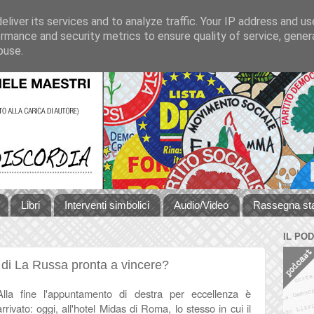
liver its services and to analyze traffic. Your IP address and u
rmance and security metrics to ensure quality of service, gene
buse.
Libri
Interventi simbolici
Audio/Video
Rassegna s
IL PO
di La Russa pronta a vincere?
Alla fine l'appuntamento di destra per eccellenza è
arrivato: oggi, all'hotel Midas di Roma, lo stesso in cui il