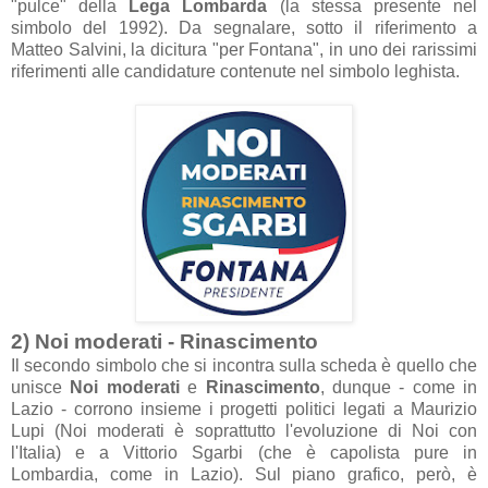
"pulce" de
ll
a
Leg
a Lomb
ard
a
(l
a
stess
a
presente nel
simbolo del 1992).
D
a segn
al
are, sotto il riferimento
a
M
atteo S
alvini, l
a dicitur
a "per Font
an
a", in uno dei r
arissimi
riferimenti
alle c
andid
ature contenute nel simbolo leghist
a.
2) Noi moder
ati - Rin
ascimento
Il secondo simbolo che si incontr
a sull
a sched
a è quello che
unisce
Noi moder
ati
e
Rin
ascimento
, dunque - come in
L
azio - corrono insieme
i progetti politici leg
ati
a M
aurizio
Lupi (Noi moder
ati è sopr
attutto l'evoluzione di Noi con
l'It
ali
a
)
e
a Vittorio Sg
arbi (che è c
apolist
a pure in
Lomb
ardi
a, come in L
azio). Sul pi
ano gr
afico, però
, è