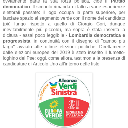
ovvi
amente p
arte l
a su
a forz
a politic
a, cioè il
P
artito
democr
atico
. Il simbolo rim
and
a di f
atto
a v
arie esperienze
elettor
ali p
ass
ate: il logo occup
a l
a p
arte superiore, per
l
asci
are sp
azio
al segmento verde con il nome del c
andid
ato
(più lungo rispetto
a quello di Giorgio Gori, dunque
inevit
abilmente più piccolo), m
a sopr
a è st
at
a inserit
a l
a
dicitur
a -
ass
ai poco leggibile -
Lomb
ardi
a democr
atic
a e
progressist
a
, in continuità con il disegno di "c
ampo più
l
argo"
avvi
ato
alle ultime elezioni politiche. Dirett
amente
d
alle elezioni europee del 2019 è st
ato inserito il fumetto-
loghino del Pse: oggi, come
allor
a, testimoni
a l
a presenz
a di
c
andid
ature di
A
rticolo Uno
all'interno delle liste.