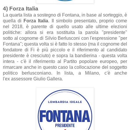
4) Forz
a It
ali
a
L
a q
u
art
a list
a
a sostegno di Font
an
a, in b
ase
al sorteggio, è
quell
a di
Forz
a It
ali
a
. Il simbolo present
ato, proprio come
nel 2018, è p
arente di quello us
ato
alle ultime elezioni
politiche:
allor
a si er
a sostituit
a l
a p
arol
a "presidente"
sotto
al cognome di Silvio Berlusconi con l'espressione "per
Font
an
a"; quest
a volt
a si è f
atto lo stesso (m
a il cognome del
fond
atore di Fi è più piccolo e il riferimento
al c
andid
ato
presidente è cresciuto) e sopr
a l
a b
andierin
a - quest
a volt
a
inter
a - c'è il riferimento
al P
artito popol
are europeo, per
rim
arc
are
anche in questo c
aso l
a colloc
azione del soggetto
politico berlusconi
ano
. In list
a,
a Mil
ano, c'è
anche
l'ex
assessore Giulio G
aller
a.