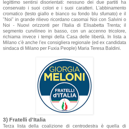
legittimo sentirsi disorient
ati: nessuno dei due p
artiti h
a
conserv
ato i suoi colori e i suoi c
ar
atteri. L'
abbin
amento
crom
atico (testo gi
allo e bi
anco su fondo blu sfum
ato) e il
"Noi" in gr
ande rilievo ricord
ano c
asom
ai Noi con S
alvini o
Noi - Nuovi orizzonti per l'It
ali
a di Elis
abett
a Trent
a; il
segmento curvilineo in b
asso, con un
accenno tricolore,
richi
am
a invece i tempi dell
a C
as
a delle libertà. In list
a
a
Mil
ano c'è
anche l'ex consiglier
a region
ale (ed ex c
andid
at
a
sind
ac
a di Mil
ano per Fuxi
a People)
M
ari
a Teres
a B
aldini.
3) Fr
atelli d'It
ali
a
Terz
a list
a dell
a co
alizione di centrodestr
a è quell
a di