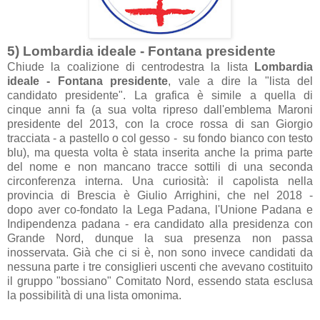
5) Lomb
ardi
a ide
ale - Font
an
a presidente
Chiude l
a co
alizione di centrodestr
a l
a list
a
Lomb
ardi
a
ide
ale - Font
an
a presidente
, v
ale
a dire l
a "list
a del
c
andid
ato presidente". L
a gr
afic
a è simile
a quell
a di
cinque
anni f
a (
a su
a volt
a ripreso d
all'emblem
a M
aroni
presidente del 2013, con l
a croce ross
a di s
an Giorgio
tr
acci
at
a -
a p
astello o col gesso - su fondo bi
anco con testo
blu
), m
a quest
a volt
a è st
at
a inserit
a
anche l
a prim
a p
arte
del nome e non m
anc
ano tr
acce sottili di un
a second
a
circonferenz
a intern
a. Un
a curiosità: il c
apolist
a nell
a
provinci
a di Bresci
a è Giulio
A
rrighini, che nel 2018 -
dopo
aver co-fond
ato l
a Leg
a P
ad
an
a, l'Unione P
ad
an
a e
Indipendenz
a p
ad
an
a -
er
a c
andid
ato
all
a presidenz
a con
Gr
ande Nord, dunque l
a su
a presenz
a non p
ass
a
inosserv
at
a. Già che ci si è, non sono invece c
andid
ati d
a
nessun
a p
arte i tre consiglieri uscenti che
avev
ano costituito
il gruppo "bossi
ano"
Comit
ato
Nord, essendo st
at
a esclus
a
l
a possibilità di un
a list
a omonim
a
.