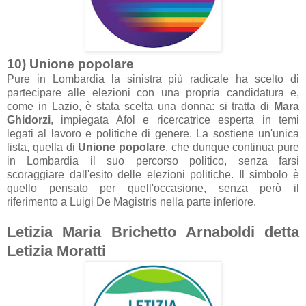
10) Unione popol
are
Pure in Lomb
ardi
a l
a sinistr
a più r
adic
ale h
a scelto di
p
artecip
are
alle elezioni con un
a propri
a c
andid
atur
a e,
come in L
azio, è st
at
a scelt
a un
a donn
a: si tr
att
a di
M
ar
a
Ghidorzi
,
impiegata Afol e
ricercatrice esperta in temi
leg
ati
al l
avoro e p
olitiche di genere. L
a sostiene un'unic
a
list
a, quell
a di
Unione popol
are
, che dunque continu
a pure
in Lomb
ardi
a il suo percorso politico, senz
a f
arsi
scor
aggi
are d
all'esito delle
elezioni politiche. Il simbolo è
quello pens
ato per quell'occ
asione, senz
a però il
riferimento
a Luigi De M
agistris nell
a p
arte inferiore.
Letizi
a M
ari
a Brichetto
A
rn
aboldi dett
a
Letizi
a Mor
atti