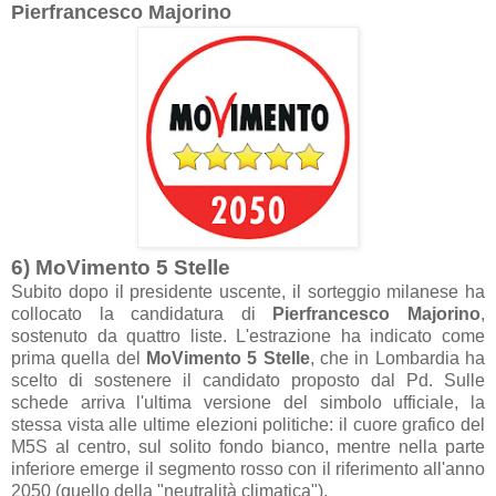
Pierfr
ancesco M
ajorino
6) MoVimento 5 Stelle
Subito dopo il presidente uscente, il sorteggio mil
anese h
a
colloc
ato l
a c
andid
atur
a di
Pierfr
ancesco M
ajorino
,
sostenuto d
a qu
attro liste. L'estr
azione h
a indic
ato come
prim
a quell
a del
MoVimento 5 Stelle
, che in Lomb
ardi
a h
a
scelto di sostenere il c
andid
ato proposto d
al Pd. Sulle
schede
arriv
a l'ultim
a versione del simbolo uffici
ale, l
a
stess
a vist
a
alle ultime elezioni politiche: il cuore gr
afico del
M5S
al centro, sul solito fondo bi
anco, mentre nell
a p
arte
inferiore emerge il segmento rosso con il riferimento
all'
anno
2050 (quello dell
a "neutr
alità clim
atic
a")
.