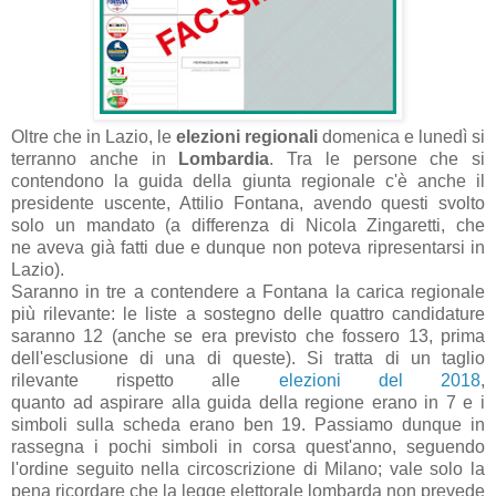
Oltre che in Lazio, le
elezioni regionali
domenica e lunedì si
terranno anche in
Lombardia
. Tr
a le persone che si
contendono l
a guid
a dell
a giunt
a region
ale c'è
anche il
presidente uscente,
Attilio Font
an
a,
avendo questi svolto
solo un m
and
ato (
a differenz
a di Nicol
a Zing
aretti, che
ne
avev
a già f
atti due e dunque non potev
a ripresent
arsi in
L
azio).
S
ar
anno in tre
a contendere
a
Font
an
a l
a c
aric
a region
ale
più rilev
ante: le liste
a sostegno delle qu
attro c
andid
ature
s
ar
anno 12 (
anche se er
a previsto che fossero 13, prim
a
dell'esclusione di un
a di queste)
. Si tr
att
a di un t
aglio
rilev
ante rispetto
alle
elezioni del 2018
,
qu
anto
ad
aspir
are
all
a guid
a dell
a regione er
ano in 7 e i
simboli sull
a sched
a er
ano ben 19. P
assi
amo dunque in
r
assegn
a i pochi simboli in cors
a quest'
anno, seguendo
l'ordine seguito nell
a circoscrizione di Mil
ano; v
ale solo l
a
pen
a ricord
are che l
a legge elettor
ale
lomb
ard
a non prevede