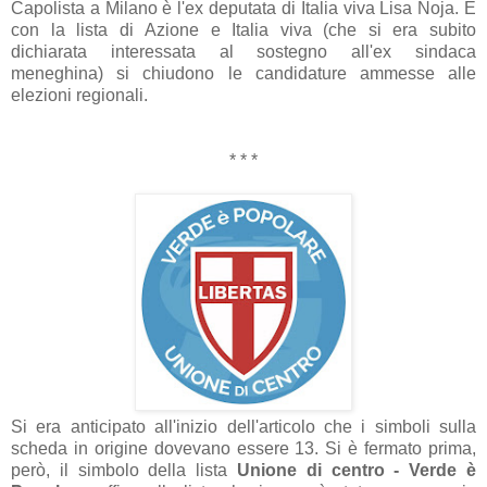
C
apolist
a
a Mil
ano è l'ex deput
at
a di It
ali
a viv
a Lis
a Noj
a. E
con l
a list
a di
Azione e Italia viva
(che si er
a subito
dichi
ar
at
a interess
at
a
al sostegno
all'ex sind
ac
a
meneghin
a)
si chiudono le c
andid
ature
ammesse
alle
elezioni region
ali.
* * *
Si er
a
anticip
ato
all'inizio dell'
articolo che i simboli sull
a
sched
a in origine dovev
ano essere 13. Si è ferm
ato prim
a,
però, il simbolo dell
a list
a
Unione di centro - Verde è