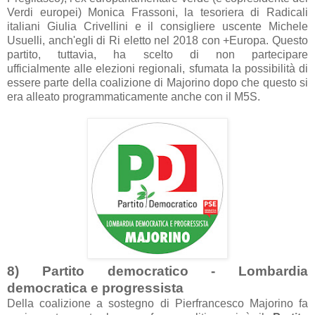
Verdi europei) Monic
a Fr
assoni, l
a tesorier
a di R
adic
ali
it
ali
ani Giuli
a Crivellini e il consigliere uscente Michele
Usuelli,
anch'egli di Ri
eletto nel 2018 con +Europ
a. Questo
p
artito, tutt
avi
a, h
a scelto di non p
artecip
are
uffici
almente
alle elezioni region
ali, sfum
at
a l
a possibilità di
essere p
arte dell
a co
alizione di M
ajorino dopo che questo si
er
a
alle
ato progr
amm
atic
amente
anche con il M5S.
8) P
artito democr
atico - Lomb
ardi
a
democr
atic
a e progressist
a
Dell
a co
alizione
a sostegno di Pierfr
ancesco M
ajorino f
a