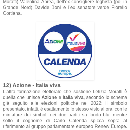
Mor
atti
) V
alentin
a
Aprea, dell'ex consigliere leghist
a (poi in
Gr
ande Nord) D
avide Boni e l'ex sen
atore verde Fiorello
Corti
an
a.
12)
A
zione - It
ali
a viv
a
L'
altr
a form
azione elettor
ale che sostiene Letizi
a Mor
atti è
quell
a che unisce
A
zione
e
It
ali
a viv
a
, secondo lo schem
a
già seguito
alle elezioni politiche nel 2022: il simbolo
present
ato, inf
atti, è es
att
amente lo stesso visto
allor
a
, con le
mini
ature dei simboli dei due p
artiti su fondo blu, mentre
sotto il cognome di C
arlo C
alend
a spicc
a sopr
a
al
riferimento
al gruppo p
arl
ament
are europeo Renew Europe.