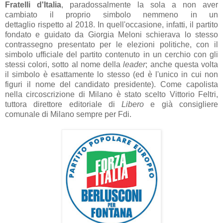
Fr
atelli d'It
ali
a
, p
ar
adoss
almente l
a sol
a
a non
aver
c
ambi
ato il proprio simbolo nemmeno in un
dett
aglio
rispetto
al 2018. In quell'occ
asione, inf
atti, il p
artito
fond
ato e guid
ato d
a Giorgi
a Meloni schier
av
a lo stesso
contr
assegno present
ato per le elezioni politiche, con il
simbolo uffici
ale del p
artito contenuto in un cerchio con gli
stessi colori, sotto
al nome dell
a
le
ader
;
anche quest
a volt
a
il simbolo è es
att
amente lo stesso (ed è l'unico in cui non
figuri il nome del c
andid
ato presidente)
. Come c
apolist
a
nell
a circoscrizione di Mil
ano è st
ato scelto Vittorio Feltri,
tuttor
a direttore editori
ale di
Libero
e già consigliere
comun
ale di Mil
ano sempre per Fdi.