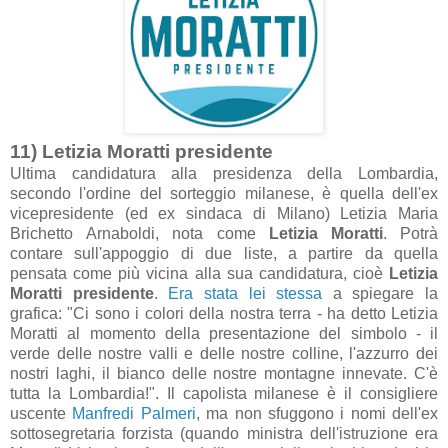
11) Letizi
a Mor
atti presidente
Ultim
a c
andid
atur
a
all
a presidenz
a dell
a Lomb
ardi
a
,
secondo l'ordine del sorteggio mil
anese, è quell
a dell'ex
vicepresidente (ed ex sind
ac
a di Mil
ano)
Letizi
a M
ari
a
Brichetto
Arnaboldi, not
a come
Letizi
a Mor
atti
. Potrà
cont
are sull'
appoggio di due liste,
a p
artire d
a quell
a
pens
at
a come più vicin
a
all
a su
a c
andid
atur
a, cioè
Letizi
a
Mor
atti presidente
.
Er
a st
at
a lei stess
a
a spieg
are l
a
gr
afic
a:
"Ci sono i colori dell
a nostr
a terr
a - h
a detto Letizi
a
Mor
atti
al momento dell
a present
azione del simbolo -
il
verde delle nostre v
alli e delle nostre colline, l'
azzurro dei
nostri l
aghi, il bi
anco delle nostre mont
agne innev
ate. C'è
tutt
a l
a Lomb
ardi
a!". Il c
apolist
a mil
anese è il consigliere
uscente
M
anfredi P
almeri
, m
a non sfuggono i nomi dell'ex
sottosegret
ari
a forzist
a (qu
ando ministr
a dell'istruzione er
a