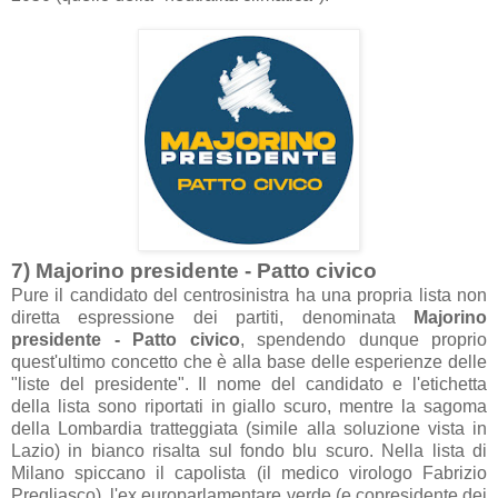
7) M
ajorino presidente - P
atto civico
Pure il c
andid
ato del centrosinistr
a h
a un
a propri
a list
a non
dirett
a
espressione dei p
artiti, denomin
at
a
M
ajorino
presidente - P
atto civico
, spendendo dunque proprio
quest'ultimo concetto che è
all
a b
ase delle esperienze delle
"liste del presidente". Il nome del c
andid
ato e l'etichett
a
dell
a list
a sono riport
ati in gi
allo scuro, mentre l
a s
agom
a
dell
a Lomb
ardi
a tr
atteggi
at
a (simile
all
a soluzione vist
a in
L
azio
) in bi
anco ris
alt
a sul fondo blu scuro. Nell
a list
a di
Mil
ano spicc
ano il c
apolist
a (il medico virologo F
abrizio
Pregli
asco), l'ex europ
arl
ament
are verde (e copresidente dei