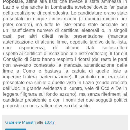
Popol
are
,
affine
all
a list
a che invece è st
at
a
ammess
a in
L
azio e che
anche in Lomb
ardi
a
avrebbe dovuto f
ar p
arte
dell
a co
alizione di centrodestr
a
. Le c
andid
ature er
ano st
ate
present
ate in cinque circoscrizioni (il numero minimo per
poter correre), m
a tutte le liste er
ano st
ate bocci
ate per
un
insufficiente numero di certificati elettorali o, in singoli
c
asi,
per
altri difetti nell
a present
azione
(mancata
autenticazione di alcune firme, deposito tardivo della lista,
non rispondenza di
alcuni
dati sottoscrittori
rispetto
ai
certificati di iscrizione
alle liste
elettorali). Il T
ar e il
Consiglio di St
ato h
anno respinto i ricorsi (del resto le p
arti
non
avev
ano contest
ato l
a m
anc
at
a
autentic
azione delle
firme
a Como e b
ast
av
a l
a c
adut
a di quelle liste
a
impedire
l'inter
a p
artecip
azione).
Il simbolo che er
a st
ato
present
ato er
a simile
a quello visto in L
azio (scudo croci
ato
dell'Udc in gr
ande evidenz
a
al centro, vele di Ccd e De in
legger
a filigr
an
a sul fondo
azzurro
), m
a senz
a riferimenti
al
c
andid
ato presidente e con i nomi dei due soggetti politici
proposti con un c
ar
attere diverso d
al solito.
Gabriele Maestri
alle
13:47