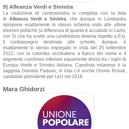
9)
A
lle
anz
a Verdi e Sinistr
a
L
a co
alizione di centrosinistr
a si complet
a con l
a list
a
di
A
lle
anz
a Verdi e Sinistr
a
, che dunque in Lomb
ardi
a
ripropone es
att
amente lo stesso schem
a visto
alle ultime
elezioni politiche (
a differenz
a di qu
anto è
acc
aduto in L
azio,
con Si che h
a scelto un
a c
andid
atur
a divers
a rispetto
a Ev
).
Il contr
assegno destin
ato
alle schede, dunque, è
es
att
amente lo stesso impieg
ato in vist
a del 25 settembre
2022, con l
a colomb
a
arcob
aleno
a fi
anco del nome e il
segmento curvilineo inferiore equ
amente diviso tr
a i loghi di
Europ
a Verde e Sinistr
a it
ali
an
a.
C
apolist
a mil
anese
è l
a
s
aggist
a
D
aniel
a P
ado
an; in list
a c'è
anche Onorio Ros
ati,
c
andid
ato presidente per LeU nel 2018.
M
ar
a Ghidorzi