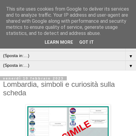
This site uses cookies from Google to deliver its services
and to analyze traffic. Your IP address and user-agent are
shared with Google along with performance and security
metrics to ensure quality of service, generate usage
statistics, and to detect and address abuse.
LEARN MORE
GOT IT
▼
▼
▼
venerdì 10 febbraio 2023
Lombardia, simboli e curiosità sulla
scheda