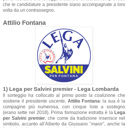
che le c
andid
ature
a presidente si
ano
accomp
agn
ate
a loro
volt
a
d
a un contr
assegno.
Attilio
Font
an
a
1) Leg
a per S
alvini premier - Leg
a Lomb
ard
a
Il sorteggio h
a colloc
ato
al primo posto l
a co
alizione che
sostiene il presidente uscente,
Attilio Font
an
a
: l
a su
a è l
a
comp
agine più numeros
a, con cinque liste
a sostegno
(er
ano sette nel 2018).
Prim
a form
azione estr
att
a è l
a
Leg
a
per S
alvini premier
, che come d
a tr
adizione inserisce nel
simbolo,
acc
anto
all'Alberto d
a Giuss
ano "
m
aior
",
anche l
a