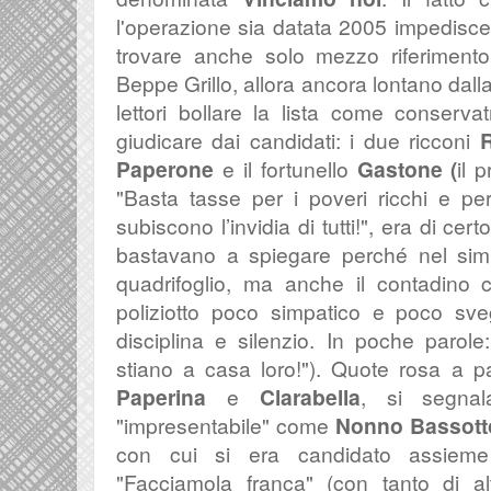
l'operazione sia datata 2005 impedisce
trovare anche solo mezzo riferiment
Beppe Grillo, allora ancora lontano dalla 
lettori bollare la lista come conservat
giudicare dai candidati: i due ricconi
Paperone
e il fortunello
Gastone (
il 
"
Basta tasse per i poveri ricchi e per
subiscono l’invidia di tutti!", era di cer
bastavano a spiegare perché nel simb
quadrifoglio, ma anche il contadino c
poliziotto poco simpatico e poco sv
disciplina e silenzio. In poche parole
stiano a casa loro!"). Quote rosa a p
Paperina
e
Clarabella
, si segna
"impresentabile" come
Nonno Bassott
con cui si era candidato assieme 
"Facciamola franca" (con tanto di al