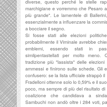
diverse, questo perché le stelle ra
marchigiane e vorremmo che Pesaro arr
più grande". Le lamentele di Ballerin
essenzialmente a influenzare la commiss
a bocciare il segno.
Si fosse stati alle elezioni politic
probabilmente il Viminale avrebbe chiest
emblemi, essendo stati in pass
similpentastellati per molto meno. Q
tradizione più "lassista" delle elezioni
ammessi e finirono sulle schede. Gli el
confusero: se la lista ufficiale strappò il
Fradelloni ottenne solo lo 0,59% e il su
poco, ma sempre di più del risultato di
coalizione che candidava a sindac
Sambuchi non andò oltre i 284 voti, par