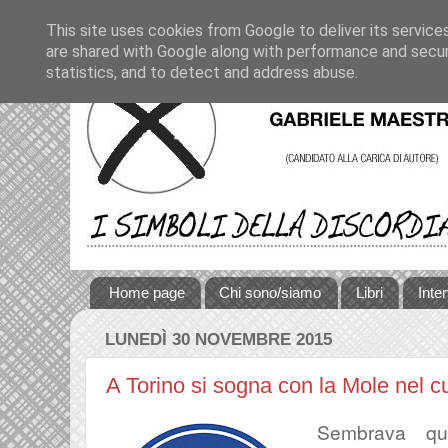
This site uses cookies from Google to deliver its service
are shared with Google along with performance and securi
statistics, and to detect and address abuse.
Home page
Chi sono/siamo
Libri
Inte
LUNEDÌ 30 NOVEMBRE 2015
A Torino si sogna con la Mole nel cu
Sembrava qu