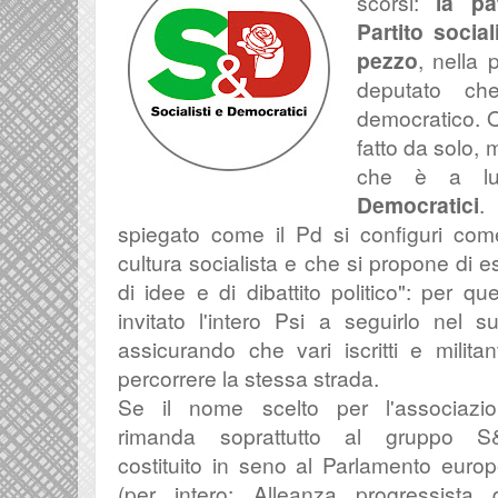
scorsi:
la pa
Partito socia
pezzo
, nella
deputato ch
democratico. O
fatto da solo,
che è a lui
Democratici
.
spiegato come il Pd si configuri com
cultura socialista e che si propone di 
di idee e di dibattito politico": per q
invitato l'intero Psi a seguirlo nel 
assicurando che vari iscritti e militan
percorrere la stessa strada.
Se il nome scelto per l'associazi
rimanda soprattutto al gruppo S
costituito in seno al Parlamento euro
(per intero: Alleanza progressista 