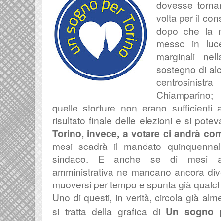
dovesse torna
volta per il co
dopo che la m
messo in luce 
marginali nel
sostegno di alc
centrosinis
Chiamparino; 
quelle storture non erano sufficienti 
risultato finale delle elezioni e si poteva
Torino, invece, a votare ci andrà c
mesi scadrà il mandato quinquenna
sindaco. E anche se di mesi al
amministrativa ne mancano ancora dive
muoversi per tempo e spunta già qualc
Uno di questi, in verità, circola già al
si tratta della grafica di
Un sogno p