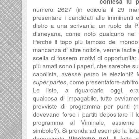
contesa fu p
numero 2627 (in edicola il 29 ma
presentare i candidati alle imminenti e
dietro a una scrivania: un ruolo da P
disneyana, come notò qualcuno nei v
Perché il topo più famoso del mondo 
mancanza di altre notizie, venne facile
scelta ci fossero motivi di opportunità
più amati sono i paperi, che sarebbe s
capolista, avesse perso le elezioni? 
super partes
, come presentatore-arbitro,
Le liste, a riguardarle oggi, er
qualcosa di impagabile, tutte ovviame
provviste di programma per punti (
dovevano forse i partiti depositare il l
programma al Viminale, assieme 
simbolo?). Si prenda ad esempio la lista
denominata
Vinciamo noi
. Il fatto 