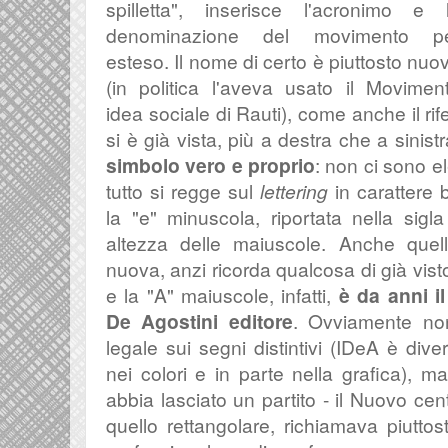
spilletta", inserisce l'acronimo e 
denominazione del movimento p
esteso. Il nome di certo è piuttosto nuo
(in politica l'aveva usato il Movimen
idea sociale di Rauti), come anche il rife
si è già vista, più a destra che a sinist
simbolo vero e proprio
: non ci sono el
tutto si regge sul
lettering
in carattere b
la "e" minuscola, riportata nella si
altezza delle maiuscole. Anche quell
nuova, anzi ricorda qualcosa di già visto
e la "A" maiuscole, infatti,
è da anni i
De Agostini editore
. Ovviamente no
legale sui segni distintivi (IDeA è dive
nei colori e in parte nella grafica), m
abbia lasciato un partito - il Nuovo cent
quello rettangolare, richiamava piutto