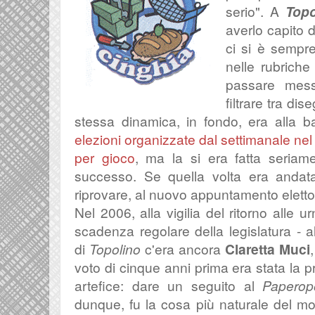
serio". A
Top
averlo capito 
ci si è sempre 
nelle rubriche
passare messa
filtrare tra dis
stessa dinamica, in fondo, era alla 
elezioni organizzate dal settimanale ne
per gioco
, ma la si era fatta seriam
successo. Se quella volta era andat
riprovare, al nuovo appuntamento eletto
Nel 2006, alla vigilia del ritorno alle ur
scadenza regolare della legislatura - a
di
Topolino
c'era ancora
Claretta Muci
voto di cinque anni prima era stata la p
artefice: dare un seguito al
Paperop
dunque, fu la cosa più naturale del m