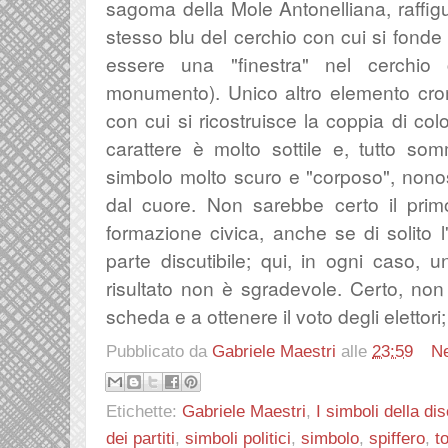
sagoma della Mole Antonelliana, raffigur
stesso blu del cerchio con cui si fonde (
essere una "finestra" nel cerchio 
monumento). Unico altro elemento crom
con cui si ricostruisce la coppia di colo
carattere è molto sottile e, tutto so
simbolo molto scuro e "corposo", nonost
dal cuore. Non sarebbe certo il pri
formazione civica, anche se di solito l
parte discutibile; qui, in ogni caso, u
risultato non è sgradevole. Certo, non 
scheda e a ottenere il voto degli elettori
Pubblicato da
Gabriele Maestri
alle
23:59
N
Etichette:
Gabriele Maestri
,
I simboli della di
dei partiti
,
simboli politici
,
simbolo
,
spiffero
,
t