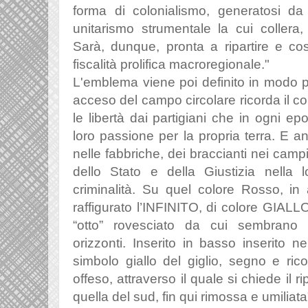
forma di colonialismo, generatosi da
unitarismo strumentale la cui collera
Sarà, dunque, pronta a ripartire e co
fiscalità prolifica macroregionale."
L'emblema viene poi definito in modo 
acceso del campo circolare ricorda il c
le libertà dai partigiani che in ogni e
loro passione per la propria terra. E a
nelle fabbriche, dei braccianti nei campi e
dello Stato e della Giustizia nella 
criminalità.
Su quel colore Rosso, in a
raffigurato l’INFINITO, di colore GIAL
“otto” rovesciato da cui sembrano p
orizzonti.
Inserito in basso inserito ne
simbolo giallo del giglio, segno e ric
offeso, attraverso il quale si chiede il ri
quella del sud, fin qui rimossa e umiliata