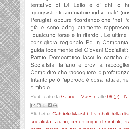
tentativo di Di Lello e di chi lo h
inconsistenti scorciatoie individuali" (c
Perugia), oppure ricordando che "nel Pd g
già e sono adeguatamente rappresentati 
"qualcuno forse è in ritardo". Le ultim
consigliera regionale Pd in Campania
guida localmente dei Giovani Socialisti:
Partito Democratico lasci le cariche ch
Socialista Italiano e provi a raccoglie
Come dire che raccogliere le preferenze
Intanto però l'approdo è cosa fatta e, nel
simbolo...
Pubblicato da
Gabriele Maestri
alle
09:12
N
Etichette:
Gabriele Maestri
,
I simboli della di
socialista italiano
,
per un pugno di simboli
,
Ps