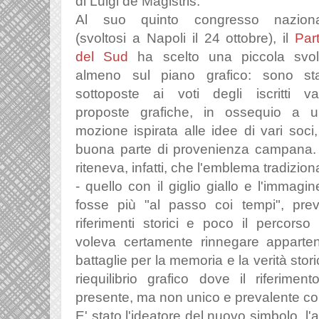
di Luigi de Magistris.
Al suo quinto congresso naziona
(svoltosi a Napoli il 24 ottobre), il
Part
del Sud
ha scelto una piccola svol
almeno sul piano grafico: sono st
sottoposte ai voti degli iscritti va
proposte grafiche, in ossequio a 
mozione ispirata alle idee di vari soci,
buona parte di provenienza campana.
riteneva, infatti, che l'emblema tradizion
- quello con il giglio giallo e l'immagi
fosse più "al passo coi tempi",
pre
riferimenti storici e poco il percorso
voleva certamente rinnegare
apparte
battaglie per la memoria e la verità stor
riequilibrio grafico dove il riferime
presente, ma non unico e prevalente c
E' stato l'ideatore del nuovo simbolo, l