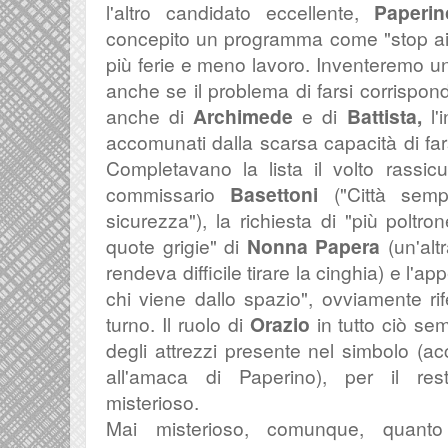
l'altro candidato eccellente,
Paperin
concepito un programma come "
stop a
più ferie e meno lavoro. Inventeremo un
anche se il problema di farsi corrispon
anche di
Archimede
e di
Battista,
l
accomunati dalla scarsa capacità di fa
Completavano la lista il volto rassicu
commissario
Basettoni
("Città sem
sicurezza")
, la richiesta di "
più poltro
quote grigie" di
Nonna Papera
(un'alt
rendeva difficile tirare la cinghia) e l'ap
chi viene dallo spazio", ovviamente ri
turno. Il ruolo di
Orazio
in tutto ciò sem
degli attrezzi presente nel simbolo (ac
all'amaca di Paperino), per il re
misterioso.
Mai misterioso, comunque, quanto