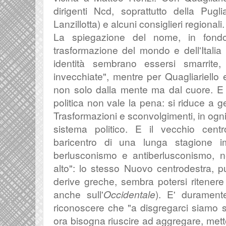
dirigenti Ncd, soprattutto della Pug
Lanzillotta) e alcuni consiglieri regionali.
La spiegazione del nome, in fondo,
trasformazione del mondo e dell'Italia p
identità sembrano essersi smarrite,
invecchiate", mentre per Quagliariello e
non solo dalla mente ma dal cuore. E
politica non vale la pena: si riduce a ge
Trasformazioni e sconvolgimenti, in ogni
sistema politico. E il vecchio centr
baricentro di una lunga stagione imp
berlusconismo e antiberlusconismo, n
alto": lo stesso Nuovo centrodestra, 
derive greche, sembra potersi ritener
anche sull'
Occidentale
). E' duramente
riconoscere che "a
disgregarci siamo st
ora bisogna riuscire ad aggregare, me