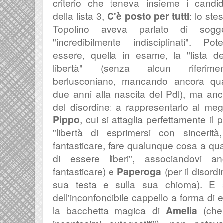
criterio che teneva insieme i candid
della lista 3,
C'è posto per tutti
: lo ste
Topolino aveva parlato di sogget
"incredibilmente indisciplinati". Pot
essere, quella in esame, la "lista de
libertà" (senza alcun riferimen
berlusconiano, mancando ancora qu
due anni alla nascita del Pdl), ma an
del disordine: a rappresentarlo al me
Pippo
, cui si attaglia perfettamente i
"
libertà di esprimersi con sincerità
fantasticare, fare qualunque cosa a qual
di essere liberi", associandovi 
fantasticare) e
Paperoga
(per il disor
sua testa e sulla sua chioma). E 
dell'
inconfondibile cappello a forma di 
la bacchetta magica di
Amelia
(che 
incantesimi autogestiti"), non pot