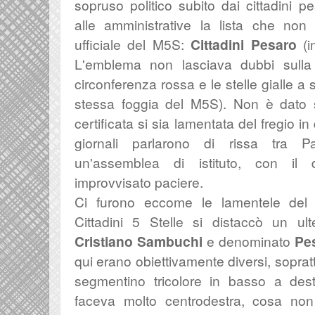
sopruso politico subito dai cittadini p
alle amministrative la lista che non
ufficiale del M5S:
Cittadini Pesaro
(i
L'emblema non lasciava dubbi sulla
circonferenza rossa e le stelle gialle a
stessa foggia del M5S). Non è dato 
certificata si sia lamentata del fregio 
giornali parlarono di rissa tra P
un'assemblea di istituto, con il d
improvvisato paciere.
Ci furono eccome le lamentele del
Cittadini 5 Stelle si distaccò un ul
Cristiano Sambuchi
e denominato
Pe
qui erano obiettivamente diversi, sopratt
segmentino tricolore in basso a destr
faceva molto centrodestra, cosa non 