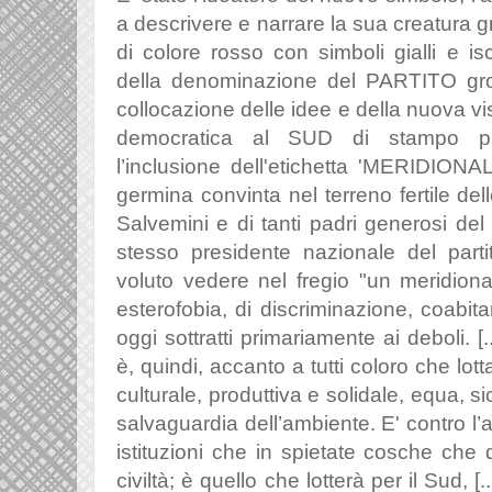
a descrivere e narrare la sua creatura gr
di colore rosso con simboli gialli e isc
della denominazione del PARTITO gros
collocazione delle idee e della nuova vi
democratica al SUD di stampo pr
l’inclusione dell'etichetta 'MERIDIO
germina convinta nel terreno fertile de
Salvemini e di tanti padri generosi del
stesso presidente nazionale del part
voluto vedere nel fregio "
un meridiona
esterofobia, di discriminazione, coabitant
oggi sottratti primariamente ai deboli. 
è, quindi, accanto a tutti coloro che lot
culturale, produttiva e solidale, equa, si
salvaguardia dell’ambiente. E' contro l’
istituzioni che in spietate cosche che
civiltà; è
quello che lotterà per il Sud, [