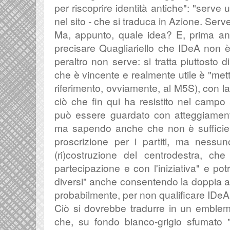
per riscoprire identità antiche": "
serve u
nel sito - che si traduca in Azione. Serv
Ma, appunto, quale idea? E, prima an
precisare Quagliariello che IDeA non è 
peraltro non serve: si tratta piuttosto
che è
vincente e realmente utile
è "mett
riferimento, ovviamente, al M5S), con 
ciò che fin qui ha resistito nel campo a
può essere guardato con atteggiamenti
ma sapendo anche che non è sufficient
proscrizione per i partiti, ma nessu
(ri)costruzione del centrodestra, che
partecipazione e con l'iniziativa" e po
diversi" anche consentendo la doppia a
probabilmente, per non qualificare IDeA
Ciò si dovrebbe tradurre in un emble
che, su fondo bianco-grigio sfumato 