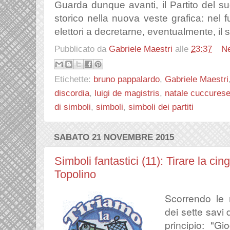
Guarda dunque avanti, il Partito del s
storico nella nuova veste grafica: nel f
elettori a decretarne, eventualmente, il
Pubblicato da
Gabriele Maestri
alle
23:37
N
Etichette:
bruno pappalardo
,
Gabriele Maestri
discordia
,
luigi de magistris
,
natale cuccures
di simboli
,
simboli
,
simboli dei partiti
SABATO 21 NOVEMBRE 2015
Simboli fantastici (11): Tirare la ci
Topolino
Scorrendo le
dei sette savi 
principio: "G