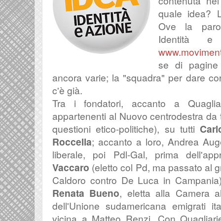
contenuta nel
quale idea? L
Ove la parol
Identità 
www.movimento
se di pagine
ancora varie; la "squadra" per dare c
c'è già.
Tra i fondatori, accanto a Quagliari
appartenenti al Nuovo centrodestra da
questioni etico-politiche), su tutti
Carl
Roccella
; accanto a loro, Andrea Aug
liberale, poi Pdl-Gal, prima dell'a
Vaccaro
(eletto col Pd, ma passato al g
Caldoro contro De Luca in Campania)
Renata Bueno
, eletta alla Camera a
dell'Unione sudamericana emigrati ita
vicina a Matteo Renzi. Con Quagliari