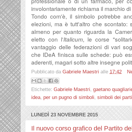
professionale o di un farmaco, per c
involontariamente richiama il marchio di
Tondo com'è, il simbolo potrebbe anc
elezioni, ma è tutt'altro che scontato:
almeno per quanto riguarda la Camer
eletto con l'
Italicum
, le corse "solita
vantaggio delle federazioni di vari sogget
che IDeA finisca sulle schede: può ess
aderenti, magari sotto altre insegne poli
Pubblicato da
Gabriele Maestri
alle
17:42
N
Etichette:
Gabriele Maestri
,
gaetano quagliarie
idea
,
per un pugno di simboli
,
simboli dei parti
LUNEDÌ 23 NOVEMBRE 2015
Il nuovo corso grafico del Partito de