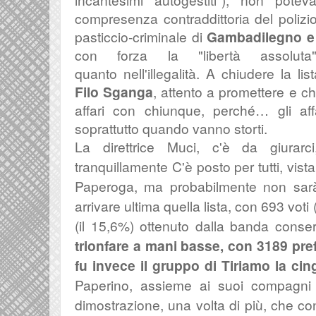
compresenza contraddittoria del polizi
pasticcio-criminale di
Gambadilegno e
con forza la "libertà assoluta"
quanto
nell'illegalità. A chiudere la li
Filo Sganga
, attento a promettere e ch
affari con chiunque, perché… gli aff
soprattutto quando vanno storti.
La direttrice Muci, c'è da giurarc
tranquillamente C'è posto per tutti, vis
Paperoga, ma probabilmente non sarà
arrivare ultima quella lista, con 693 vot
(il 15,6%) ottenuto dalla banda conse
trionfare a mani basse, con 3189 pref
fu invece il gruppo di Tiriamo la cin
Paperino, assieme ai suoi compagni d
dimostrazione, una volta di più, che con