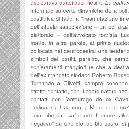
assicurava quasi due mesi fa
Lo spiffer
informato su certe dinamiche della poli
costituiva di fatto la "trasmutazione in e
dell’attuale associazione – un po’
brai
elettorale – dell’avvocato forzista Lu
fronte, in altre parole, al primo nucle
collocata nel centrodestra: una tendenz
simboli dei partiti, peraltro, che semb
schieramenti maggiori (e che a destra
dell'ex mancato sindaco Roberto Rosso
Tornando a Olivetti, sempre second
stretto contatto, con il coordinatore azz
contatti con l’entourage dell’ex Cava
dedica alla lista con la Mole nel cuore
dovrebbe dire
sul
cuore. Il cuore stili
negativo" su uno sfondo blu scuro, si po