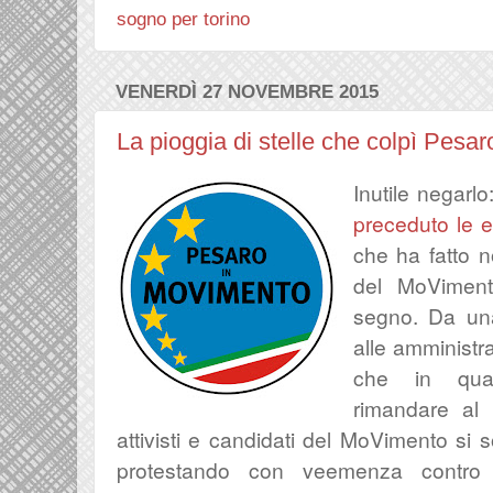
sogno per torino
VENERDÌ 27 NOVEMBRE 2015
La pioggia di stelle che colpì Pesar
Inutile negarlo
preceduto le e
che ha fatto no
del MoViment
segno. Da una
alle amministr
che in qua
rimandare al M
attivisti e candidati del MoVimento si
protestando con veemenza contro i