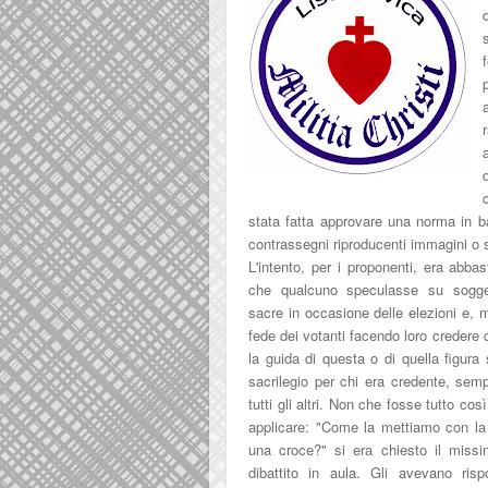
r
stata fatta approvare una norma in
contrassegni riproducenti immagini o so
L'intento, per i proponenti, era abba
che qualcuno speculasse su sogget
sacre in occasione delle elezioni e, 
fede dei votanti facendo loro credere 
la guida di questa o di quella figura
sacrilegio per chi
era credente, semp
tutti gli altri. Non che fosse tutto co
applicare: "Come la mettiamo con l
a
una croce?" si era chiesto il
missi
dibattito in aula. Gli a
vevano risp