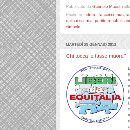
Pubblicato da
Gabriele Maestri
all
Etichette:
edera
,
francesco nucara
della discordia
,
partito repubblicano
simbolo
MARTEDÌ 29 GENNAIO 2013
Chi tocca le tasse muore?
L
p
a
c
l'
r
L
c
a
i
c