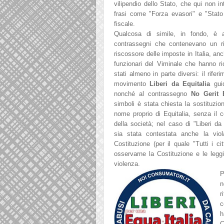
vilipendio dello Stato,
che qui non
in
frasi come "Forza evasori"
e "Stato
fiscale.
Qualcosa di simile, in fondo, è
contrassegni che contenevano un rif
riscossore delle imposte in Italia, an
funzionari del Viminale che hanno r
stati almeno in parte diversi: il riferi
movimento
Liberi da Equitalia
gui
nonché al contrassegno
No Gerit E
simboli è stata chiesta la sostituzi
nome proprio di Equitalia, senza il 
della società; nel caso di "Liberi da 
sia stata contestata anche la viola
Costituzione (per il quale "Tutti i c
osservarne la Costituzione e le legg
violenza.
P
n
r
c
h
C