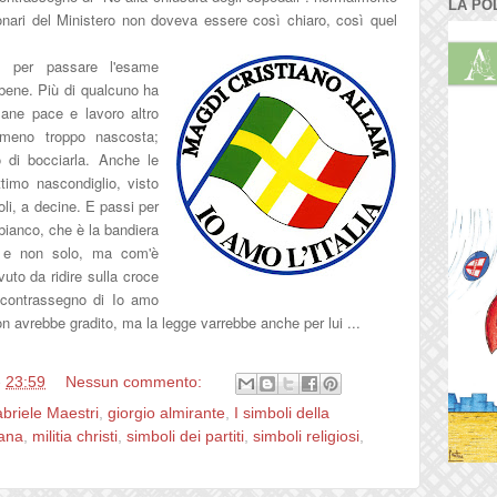
LA PO
onari del Ministero non doveva essere così chiaro, così quel
 per passare l'esame
 bene. Più di qualcuno ha
 Pane pace e lavoro altro
meno troppo nascosta;
 di bocciarla. Anche le
timo nascondiglio, visto
oli, a decine. E passi per
bianco, che è la bandiera
a e non solo, ma com'è
uto da ridire sulla croce
el contrassegno di Io amo
non avrebbe gradito, ma la legge varrebbe anche per lui ...
e
23:59
Nessun commento:
briele Maestri
,
giorgio almirante
,
I simboli della
iana
,
militia christi
,
simboli dei partiti
,
simboli religiosi
,