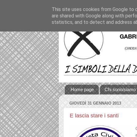
This site uses cookies from Google to de
are shared with Google along with perfo
statistics, and to detect and address a
Home page
Chi sono/siamo
GIOVEDÌ 31 GENNAIO 2013
E lascia stare i santi