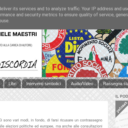
liver its services and to analyze traffic. Your IP address and u
rmance and security metrics to ensure quality of service, gene
buse.
Libri
Interventi simbolici
Audio/Video
Rassegna s
IL PO
Ci sono vari modi, in fondo, di farsi ricusare un contrassegno
alle elezioni politiche ed europee, ma anche alle consultazioni