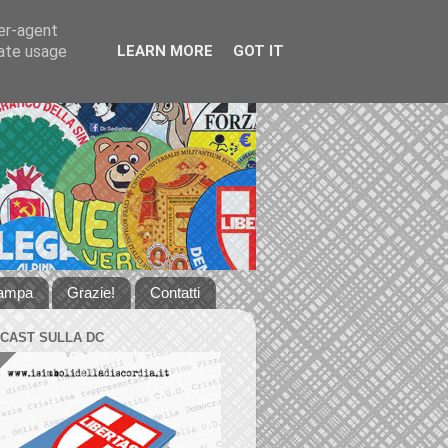
ser-agent
rate usage
LEARN MORE
GOT IT
tampa
Grazie!
Contatti
DCAST SULLA DC