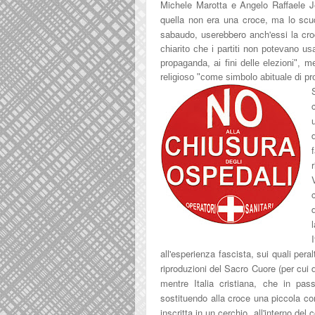
Michele Marotta e Ange
lo Raffaele J
quella non era una croce, ma lo scud
sabau
do, userebbero anc
h'essi la c
chiarito che i partiti non pot
evano
us
propaganda, ai fini delle elezioni
"
, me
religioso "come simbolo abituale di p
all'esperienza fascista, sui quali per
riproduzioni del Sacro Cuore (per cui 
mentre Italia cristiana, che in pas
sostituendo alla croce una piccola c
inscritta in un cerchio, all'interno de