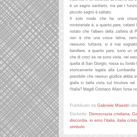
è un segno sanitario, ma per i funzi
piccolo segno è saltato.
Il solo modo che ha una croce
ministeriale è, a quanto pare, celarsi
notato che l'albero della zattera di
non è che una croce latina, nem
nessuno, tuttavia, si è mai sognato
bandiere, a quanto pare, sono un ot
che di croci se ne sono viste, nei sec
quella di San Giorgio, rossa su fondo 
storicamente legata alla Lombardi
possibile che nessun giudice abbia av
gialla in bella vista sul tricolore n
l'Italia? Magdi Cristiano Allam forse 
Pubblicato da
Gabriele Maestri
all
Etichette:
Democrazia cristiana
,
Ga
discordia
,
io amo l'italia
,
italia crist
simbolo