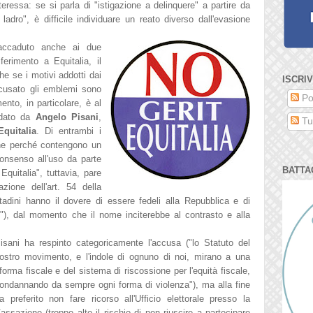
t
eressa: se si parla di "istigazione a deli
nquere" a partir
e da
 lad
ro", è difficile individuare un reato diverso dall
'e
vasione
 accaduto anche ai due
erimento a Equitalia, il
che se i motivi
addotti
dai
ISCRIV
icusato gli emblemi sono
Po
mento, in particolare, è al
dato da
Angelo Pisani
,
Tut
quitalia
. Di entrambi i
one perché contengono un
consenso all'uso da parte
BATTA
Equitalia", tuttavia, pare
zione dell'art. 54 della
ittadini hanno il dovere di essere fedeli alla Repubblica e di
i"), dal momento che il nome inciterebbe al contrasto e alla
isani ha respinto categoricamente l'accusa ("
lo Statuto del
ostro movimento, e l'indole di ognuno di noi, mirano a una
iforma fiscale e del sistema di riscossione per l'equità fiscale,
ondannando da sempre ogni forma di violenza"), ma alla fine
a preferito non fare ricorso all'Ufficio elettorale presso la
assazione (troppo alto il rischio di non riuscire a partecipare