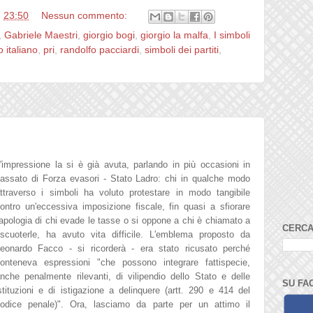
e
23:50
Nessun commento:
,
Gabriele Maestri
,
giorgio bogi
,
giorgio la malfa
,
I simboli
 italiano
,
pri
,
randolfo pacciardi
,
simboli dei partiti
,
'impressione la si è già avuta, parlando in più occasioni in
assato di Forza evasori - Stato Ladro: chi in qualche modo
ttraverso i simboli ha volut
o p
rotestare in modo tangibile
on
tro un'ecces
siva imposi
zione fi
scale, fi
n quasi a sfior
are
apologia di chi evade le tasse o si oppone
a chi
è chiamato a
CERCA
iscu
oterle, ha avuto vita difficile. L'emblema proposto da
eonardo Facco - si ricorderà - era stato ricusato perché
onteneva espressioni "
che possono integrare fattispecie,
nche penalmente rilevanti, di vilipendio dello Stato e delle
SU FA
stituzioni e di istigazione a delinquere (artt. 290 e 414 del
odice penale)
"
. Ora, lasciamo da parte per un attimo il