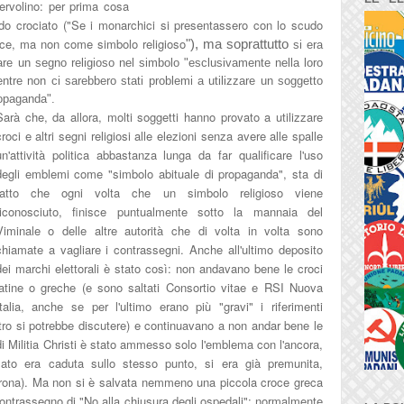
ervolino
: per prima cosa
o crociato ("Se i
monarchici si presentass
ero con lo scudo
roce, ma non come simbolo religioso
"), ma soprattutto
si era
are u
n segno religioso nel simbolo "
esclusivamente nella loro
ntre non ci sarebbero stati problemi a utilizzare un soggetto
ropaganda".
Sarà che, da allora, molti soggetti hanno provato a utilizzare
croci e altri segni religiosi alle elezioni senza avere alle spalle
un'attività politica abbastanza lunga da far qualificare l'uso
degli emblemi come "simbolo abituale di propaganda", sta di
fatto che ogni volta che un simbolo religioso viene
riconosciuto, finisce puntualmente sotto la mannaia del
Viminale o delle altre autorità che di volta in volta sono
chiamate a vagliare i contrassegni. Anche all'ultimo deposito
dei marchi elettorali è stato così: non andavano bene le croci
latine o greche (e sono saltati Consortio vitae e RSI Nuova
Italia, anche se per l'ultimo erano più "gravi" i riferimenti
altro si potrebbe discutere) e continuavano a non andar bene le
di Militia Christi è stato ammesso solo l'emblema con l'ancora,
sato era caduta sullo stesso punto, si era già premunita,
orona). Ma non si è salvata nemmeno una piccola croce greca
l contrassegno di "No alla chiusura degli ospedali": normalmente