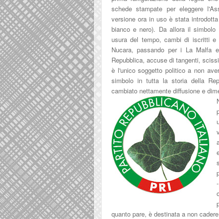
schede
stampa
te per eleggere l'As
versione
ora in uso è stata intro
dotta
bianco e nero)
. Da allora il simbolo
usu
ra del tempo, cambi di
is
critti e
Nucara, passando p
er i La Malfa e
Repubblica, accuse di tangenti, scissio
è l'unic
o soggetto politico a non av
simbolo in tutta la storia della
Rep
cambiato nettamente diffusione e di
quanto pare,
è destinata a non cadere