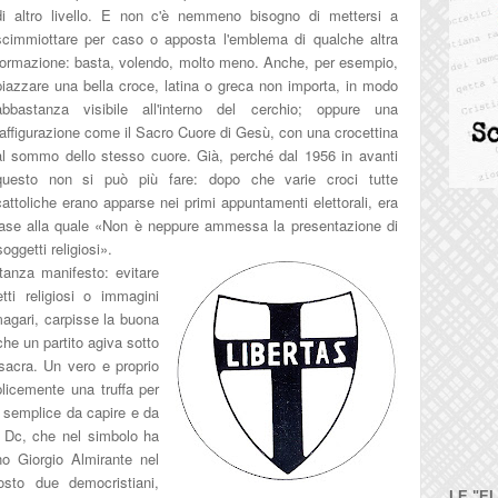
di altro livello. E non c'è nemmeno bisogno di mettersi a
scimmiottare per caso o apposta l'emblema di qualche altra
formazione: basta, volendo, molto meno. Anche, per esempio,
piazzare una bella croce, latina o greca non importa, in modo
abbastanza visibile all'interno del cerchio; oppure una
affi
gurazione come il
Sacro Cuore di Gesù, con una crocettina
al sommo dello stesso cuore
. Già, perché dal 1956 in avanti
questo non si può più fare: dopo che varie croci tutte
cattoliche erano apparse nei primi appuntamenti elettorali, era
 base alla quale «Non è neppure ammessa la presentazione
di
ggetti religiosi».
stanza manifesto: evitare
ti religiosi o immagini
magari, carpisse la buona
che un partito agiva sotto
 sacra.
Un vero e proprio
licemente un
a truffa
per
sì sem
plice da capire e da
 Dc, che nel simbolo ha
no Giorgio
Almirante nel
osto due democristiani,
LE "E