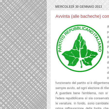
MERCOLEDÌ 30 GENNAIO 2013
Avvinta (alle bacheche) co
A
p
a
d
P
b
R
d
n
d
o
funzionario del partito si è diligentem
sempre avuto
, ad ogni elezione di
ril
A guardare bene l'emblema, non s
l'edera repubblicana
si
sia conservata
le venature, in fondo, sono cambiate
prima raffigurazione della foglia che