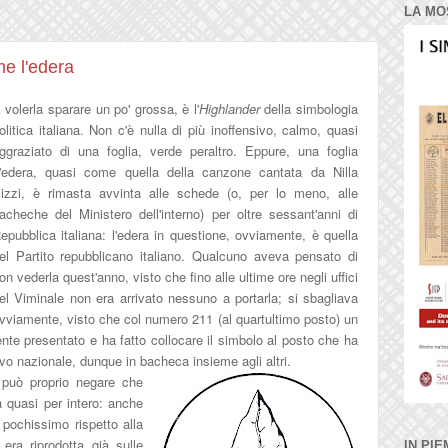
LA MO
me l'edera
 volerla sparare un po' grossa, è l'
Highlander
della simbologia
olitica italiana. Non c'è nulla di più inoffensivo, calmo, quasi
ggraziato di una foglia, verde peraltro. Eppure, una foglia
'edera, quasi come quella della canzone cantata da Nilla
izzi, è rimasta avvinta alle schede (o, per lo meno, alle
acheche del Ministero dell'interno) per oltre sessant'anni di
epubblica italiana: l'edera in questione, ovviamente, è quella
el Partito repubblicano italian
o. Qualcuno aveva pensato di
on vederla quest'anno, visto che fino a
lle ultime ore negli uf
fici
el Viminale non era arrivato nessuno a portarla; si s
ba
gliava
vviamente, visto che col numero 211
(al quartultimo posto) un
ente presentato e ha fatto col
locare il simbolo
al posto che ha
ievo nazionale, dunque in bacheca insieme agli altri.
i può
proprio negare che
 quasi per intero
: anche
 pochissimo rispetto alla
 era riprodotta già sulle
IN PIE