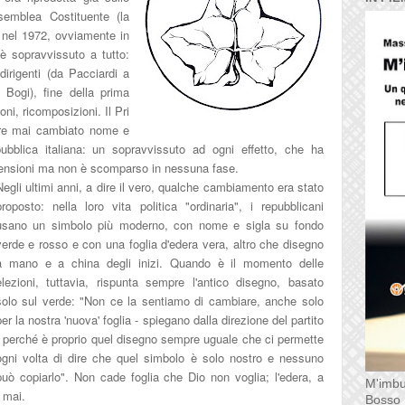
semblea Costituente (la
 nel 1972, ovviamente in
 è sopravvissuto a tutto:
 dirigenti
(da Pacciar
di a
 Bogi)
,
fine della prima
ni, ricomposizioni. Il Pri
ere mai cambiato no
me e
ubblica italiana
: un sopravvissuto ad o
gni effetto, che ha
mensioni ma non è scompars
o in nessuna fase.
Negli ultimi anni, a dire il vero, qualc
he cambiamento era stato
proposto: nella loro vit
a politica "ordinaria", i repubblicani
usano un simbolo più moderno, con
nome e si
gla su fondo
verde e rosso e con una foglia d'edera vera, altro che disegno
a mano
e a china degli iniz
i. Quando è il momento delle
elezioni, tuttavia, rispunta sempre l'antico disegno, basato
solo sul verde:
"Non ce la sentiamo
di camb
iare, anche solo
per la n
ostra 'nuova' foglia - spiegano dalla
direzione del partito
- perch
é è proprio
quel disegno sempre uguale che ci p
ermette
ogni volta di dire che quel simbolo è s
olo nostro e nessuno
può copiarlo". N
on cade foglia che Dio non voglia; l'edera, a
M'imbu
 mai.
Bosso