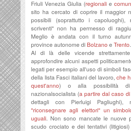
Friuli Venezia Giulia (
regionali
e
comun
sito ha cercato di coprire il maggior
possibili (soprattutto i capoluoghi),
scriventi" non ha permesso di raggiu
Meglio è andata con il turno autun
province autonome di
Bolzano
e
Trento
.
Al di là delle vicende strettamente 
approfondire alcuni aspetti politicament
legati per esempio all'uso di simboli fasc
della lista Fasci italiani del lavoro,
che ha
quest'anno
) o alla possibilità d
nazionalsocialista (
a partire dal caso d
dettagli con Pierluigi Pagliughi)
"riconsegnare agli elettori" un simbo
uguali
. Non sono mancate le nuove p
scudo crociato e dei tentativi (litigiosi)