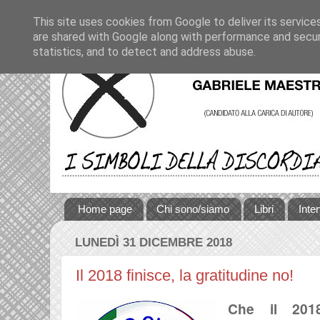
This site uses cookies from Google to deliver its service
are shared with Google along with performance and securi
statistics, and to detect and address abuse.
Home page
Chi sono/siamo
Libri
Inte
LUNEDÌ 31 DICEMBRE 2018
Il 2018 finisce, la gratitudine no!
Che il 201