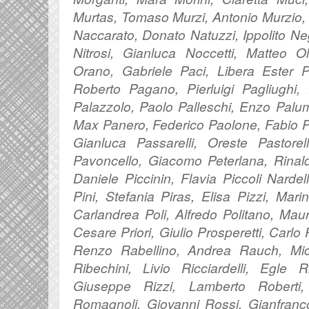
Murtas, Tomaso Murzi, Antonio Murzio, 
Naccarato, Donato Natuzzi, Ippolito Neg
Nitrosi, Gianluca Noccetti, Matteo Oliv
Orano, Gabriele Paci, Libera Ester 
Roberto Pagano, Pierluigi Pagliughi,
Palazzolo, Paolo Palleschi, Enzo Palu
Max Panero, Federico Paolone, Fabio Pa
Gianluca Passarelli, Oreste Pastorel
Pavoncello, Giacomo Peterlana, Rinaldo
Daniele Piccinin, Flavia Piccoli Nardel
Pini, Stefania Piras, Elisa Pizzi, Mari
Carlandrea Poli, Alfredo Politano, Mau
Cesare Priori, Giulio Prosperetti, Carlo 
Renzo Rabellino, Andrea Rauch, Mic
Ribechini, Livio Ricciardelli, Egle R
Giuseppe Rizzi, Lamberto Roberti,
Romagnoli, Giovanni Rossi, Gianfranc