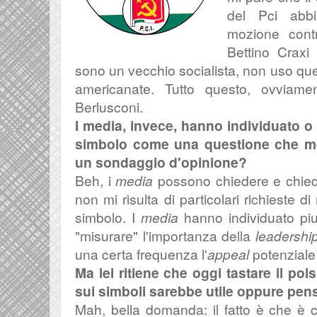
del Pci abbi
mozione cont
Bettino Craxi 
sono un vecchio socialista, non uso qu
americanate.
Tutto questo, ovviamen
Berlusconi.
I media, invece, hanno individuato o
simbolo come una questione che mer
un sondaggio d'opinione?
Beh, i
media
possono chiedere e chiedono
non mi risulta di particolari richieste di
simbolo. I
media
hanno individuato pi
"misurare" l'importanza della
leadershi
una certa frequenza l'
appeal
potenziale 
Ma lei ritiene che oggi tastare il po
sui simboli sarebbe utile oppure pe
Mah, bella domanda: il fatto è che è c