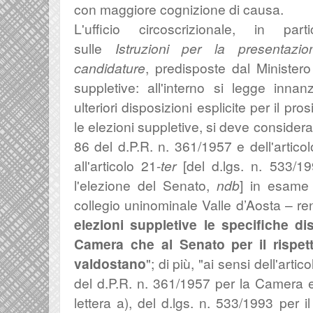
con maggiore cognizione di causa.
L'ufficio circoscrizionale, in pa
sulle
Istruzioni
per la presentaz
candidature
, predisposte dal Ministero 
suppletive: all'interno si legge innan
ulteriori disposizioni esplicite per il p
le elezioni suppletive, si deve consider
86 del d.P.R. n. 361/1957 e dell'artico
all'articolo 21-
ter
[del d.lgs.
n. 533/19
l'elezione del Senato,
ndb
]
in esame
collegio uninominale Valle d’Aosta – 
elezioni suppletive le specifiche di
Camera che al Senato per il rispet
valdostano
"; di più, "
ai sensi dell'artic
del d.P.R. n. 361/1957 per la Camera e
lettera a), del d.lgs. n. 533/1993 per 