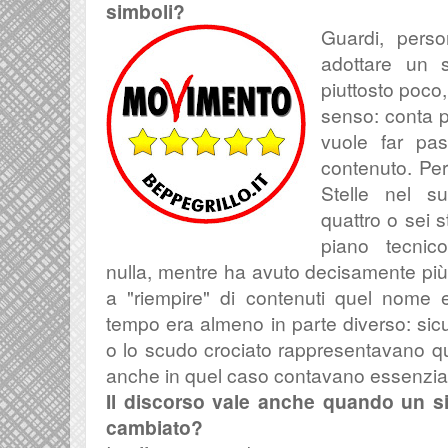
simboli?
Guardi, pers
adottare un 
piuttosto poco
senso: conta p
vuole far pa
contenuto. Per
Stelle nel s
quattro o sei s
piano tecni
nulla, mentre ha avuto decisamente più 
a "riempire" di contenuti quel nome e
tempo era almeno in parte diverso: sicu
o lo scudo crociato rappresentavano q
anche in quel caso contavano essenzial
Il discorso vale anche quando un s
cambiato?