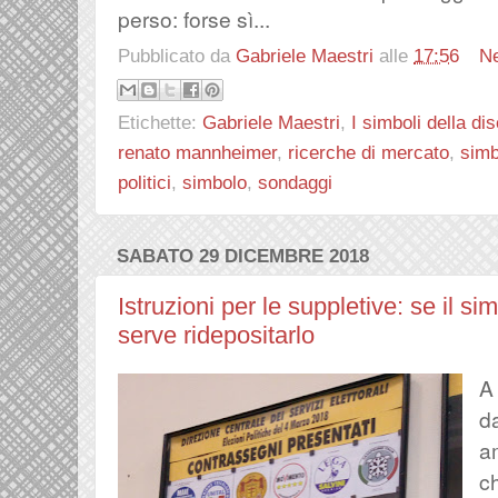
perso: forse sì...
Pubblicato da
Gabriele Maestri
alle
17:56
N
Etichette:
Gabriele Maestri
,
I simboli della di
renato mannheimer
,
ricerche di mercato
,
simb
politici
,
simbolo
,
sondaggi
SABATO 29 DICEMBRE 2018
Istruzioni per le suppletive: se il 
serve ridepositarlo
A
d
a
c