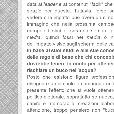
data ai
leader
e ai contenuti "facili" ch
spazio per questo. Tuttavia, forse s
vedere che impatto può avere un simbo
immagino che nella prossima campagn
europee i simboli saranno sempre p
media
, quindi fossi nei
media
o nei
dell'impatto visivo sugli schermi delle va
In base ai suoi studi e alle sue con
delle regole di base che chi concep
dovrebbe tenere in conto per ottener
rischiare un buco nell'acqua?
Posto che esistono figure professio
disegnare un simbolo o comunque un'i
presente l'effetto che si vuole otte
politico-elettorale, soprattutto se nuov
capire e memorabile: creazioni elabo
attenzione, troppo pensiero non "bu