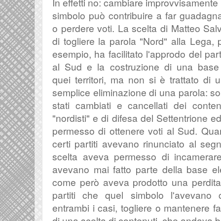
In effetti no: cambiare improvvisamente
simbolo può contribuire a far guadagn
o perdere voti. La scelta di Matteo Salv
di togliere la parola "Nord" alla Lega, 
esempio, ha facilitato l'approdo del part
al Sud e la costruzione di una base
quei territori, ma non si è trattato di 
semplice eliminazione di una parola: s
stati cambiati e cancellati dei conten
"nordisti" e di difesa del Settentrione e
permesso di ottenere voti al Sud. Quand
certi partiti avevano rinunciato al segn
scelta aveva permesso di incamerar
avevano mai fatto parte della base elet
come però aveva prodotto una perdita d
partiti che quel simbolo l'avevano 
entrambi i casi, togliere o mantenere f
di una scelta di contenuti, che andava be