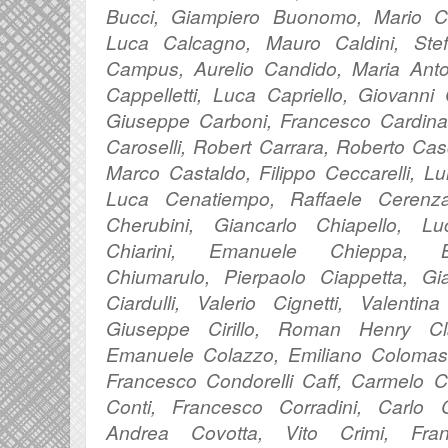
Bucci, Giampiero Buonomo, Mario Ca
Luca Calcagno, Mauro Caldini, Stef
Campus, Aurelio Candido, Maria Anto
Cappelletti, Luca Capriello, Giovann
Giuseppe Carboni, Francesco Cardinal
Caroselli, Robert Carrara, Roberto Casci
Marco Castaldo, Filippo Ceccarelli, Lui
Luca Cenatiempo, Raffaele Cerenza
Cherubini, Giancarlo Chiapello, L
Chiarini, Emanuele Chieppa, 
Chiumarulo,
Pierpaolo Ciappetta,
Gi
Ciardulli, Valerio Cignetti, Valentin
Giuseppe Cirillo, Roman Henry Cla
Emanuele Colazzo, Emiliano Colomasi,
Francesco Condorelli Caff, Carmelo Co
Conti, Francesco Corradini, Carlo 
Andrea Covotta, Vito Crimi, Fra