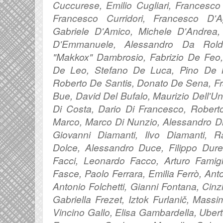
Cuccurese, Emilio Cugliari, Francesco
Francesco Curridori, Francesco D'A
Gabriele D'Amico, Michele D'Andrea,
D'Emmanuele, Alessandro Da Rold
"Makkox" Dambrosio,
Fabrizio De Feo
De Leo, Stefano De Luca, Pino De M
Roberto De Santis, Donato De Sena, F
Bue, David Del Bufalo, Maurizio Dell'Un
Di Costa, Dario Di Francesco, Roberto
Marco, Marco Di Nunzio, Alessandro Di 
Giovanni Diamanti, Ilvo Diamanti, Ra
Dolce, Alessandro Duce, Filippo Duret
Facci, Leonardo Facco, Arturo Famigli
Fasce, Paolo Ferrara, Emilia Ferrò, Anto
Antonio Folchetti, Gianni Fontana, Cinz
Gabriella Frezet, Iztok Furlanič, Massi
Vincino Gallo, Elisa Gambardella, Ubert