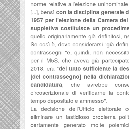
norme relative all'elezione uninominale 
[...], bensì
con la disciplina generale d
1957 per l'elezione della Camera dei 
suppletiva costituisce un procedi
quello originariamente già definitosi, n
Se così è, deve considerarsi "già defini
contrassegni "e, quindi, non necessita 
per il M5S, che aveva già partecipato
2018, era "
del tutto sufficiente la de
[del contrassegno] nella dichiarazio
candidatura
, che avrebbe consenti
circoscrizionale di verificarne la co
tempo depositato e ammesso".
La decisione dell'Ufficio elettorale 
eliminare un fastidioso problema poli
certamente generato molte polemich