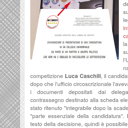
d
s
l
i
c
l
s
l
n
competizione
Luca Caschili
,
il candid
dopo che l'ufficio circoscrizionale l'av
i documenti depositati dai deleg
contrassegno destinato alla scheda elett
stato ritenuto "integrabile dopo la scad
"parte essenziale della candidatura". E'
testo della decisione, quindi è possibile