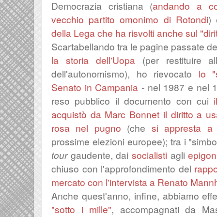
Democrazia cristiana (
andando a co
vecchio partito omonimo di Rotondi
)
della Lega che ha risvolti anche sul "dirit
Scartabellando tra le pagine passate della
la storia dell'Uopa
(per restituire a
dell'autonomismo), ho rievocato
lo 
Senato in Campania
- nel 1987 e nel 19
reso pubblico il documento con cui
acquistò da Marc Bonnet il diritto a usa
rosa nel pugno
(che
si appresta a
prossime elezioni europee); tra i "simboli
tour
gaudente, dai
socialisti
agli
epigon
chiuso con l'approfondimento del
rappo
mercato con l'intervista a Renato Mann
Anche quest'anno, infine, abbiamo effet
"sotto i mille"
, accompagnati da Ma