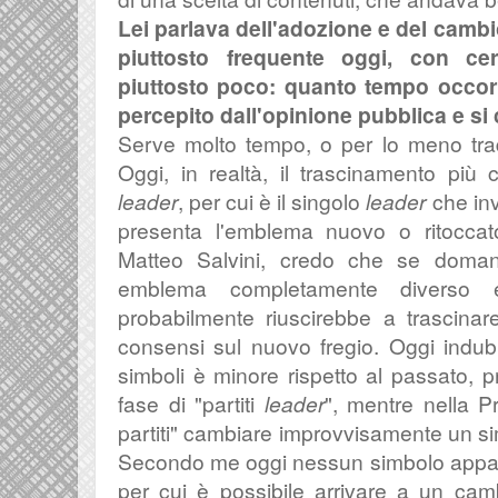
Lei parlava dell'adozione e del camb
piuttosto frequente oggi, con c
piuttosto poco: quanto tempo occor
percepito dall'opinione pubblica e si
Serve molto tempo, o per lo meno trad
Oggi, in realtà, il trascinamento più 
leader
, per cui è il singolo
leader
che inv
presenta l'emblema nuovo o ritoccato
Matteo Salvini, credo che se doman
emblema completamente diverso e
probabilmente riuscirebbe a trascinar
consensi sul nuovo fregio. Oggi indub
simboli è minore rispetto al passato, 
fase di "partiti
leader
", mentre nella P
partiti" cambiare improvvisamente un sim
Secondo me oggi nessun simbolo appare
per cui è possibile arrivare a un ca