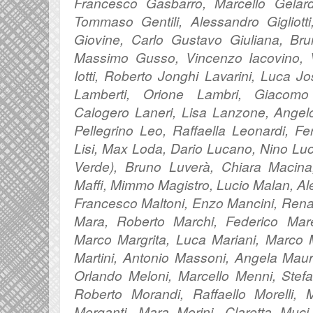
Francesco Gasbarro, Marcello Gelard
Tommaso Gentili, Alessandro Gigliott
Giovine, Carlo Gustavo Giuliana, B
Massimo Gusso, Vincenzo Iacovino, V
Iotti, Roberto Jonghi Lavarini, Luca 
Lamberti, Orione Lambri, Giacomo 
Calogero Laneri, Lisa Lanzone, Angel
Pellegrino Leo, Raffaella Leonardi, F
Lisi, Max Loda, Dario Lucano, Nino Luci
Verde), Bruno Luverà, Chiara Macin
Maffi, Mimmo Magistro, Lucio Malan, A
Francesco Maltoni, Enzo Mancini, Ren
Mara, Roberto Marchi, Federico Mar
Marco Margrita, Luca Mariani, Marco Mar
Martini, Antonio Massoni, Angela Mau
Orlando Meloni, Marcello Menni, Stef
Roberto Morandi, Raffaello Morelli, 
Morganti, Mara Morini, Claretta Muci