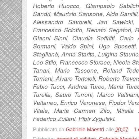
Roberto Ruocco, Giampaolo Sablich
Sandri, Maurizio Sansone, Aldo Santilli
Alessandro Savorelli, Jan Sawicki,
Francesco Sciotto, Renato Segatori, R
Gianni Sinni, Claudia Soffritti, Carl
Sormani, Valdo Spini, Ugo Sposetti, 
Staglianò, Anna Starita, Luigina Stauno
Leo Stilo, Francesco Storace, Nicola Stor
Tanari, Mario Tassone, Roland Tede
Torriani, Alvaro Tortoioli, Roberto Traver
Fabio Tucci, Andrea Turco, Maria Turc
Turella, Sauro Turroni, Marco Valtria
Vattaneo, Enrico Veronese, Fiodor Verz
Vitale, Maria Carmen Zito, Mirella Z
Federico Zuliani, Piotr Zygulski.
Pubblicato da
Gabriele Maestri
alle
20:07
1
Etichette:
drogati di politica
,
Gabriele Maestri