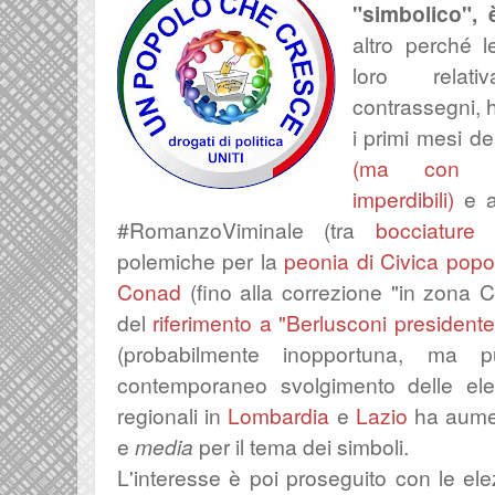
"simbolico", 
altro perché l
loro relat
contrassegni, 
i primi mesi de
(ma con a
imperdibili)
e a
#RomanzoViminale (tra
bocciature
polemiche per la
peonia di Civica popol
Conad
(fino alla correzione "in zona C
del
riferimento a "Berlusconi presidente
(probabilmente inopportuna, ma pu
contemporaneo svolgimento delle elez
regionali in
Lombardia
e
Lazio
ha aument
e
media
per il tema dei simboli.
L'interesse è poi proseguito con le ele