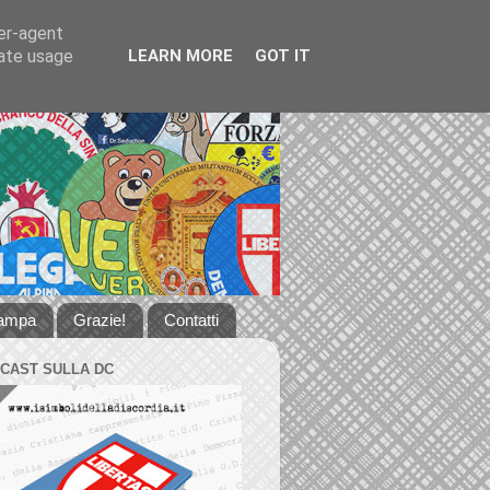
ser-agent
rate usage
LEARN MORE
GOT IT
tampa
Grazie!
Contatti
DCAST SULLA DC