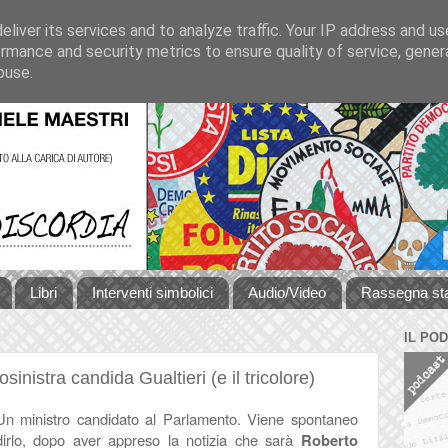
liver its services and to analyze traffic. Your IP address and u
rmance and security metrics to ensure quality of service, gene
buse.
Libri
Interventi simbolici
Audio/Video
Rassegna s
IL PO
sinistra candida Gualtieri (e il tricolore)
Un ministro candidato al Parlamento. Viene spontaneo
dirlo, dopo aver appreso la notizia che sarà
Roberto