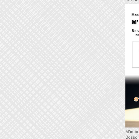
M'imbu
Bosso