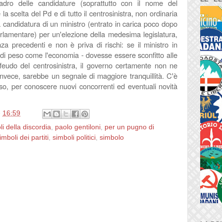
adro delle candidature (soprattutto con il nome del
a scelta del Pd e di tutto il centrosinistra, non ordinaria
 candidatura di un ministro (entrato in carica poco dopo
rlamentare) per un'elezione della medesima legislatura,
nza precedenti e non è priva di rischi: se il ministro in
o di peso come l'economia - dovesse essere sconfitto alle
feudo del centrosinistra, il governo certamente non ne
 invece, sarebbe un segnale di maggiore tranquillità. C'è
so, per conoscere nuovi concorrenti ed eventuali novità
e
16:59
li della discordia
,
paolo gentiloni
,
per un pugno di
imboli dei partiti
,
simboli politici
,
simbolo