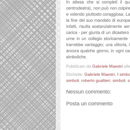
In attesa che si completi il qu
centrodestra), non può non colpire l
e volendo piuttosto coraggiosa. La
la fine del suo mandato di europa
infatti, risulta sostanzialmente se
carica - per giunta di un dicaster
urne in un collegio storicamente 
trarrebbe vantaggio; una vittoria,
ancora qualche giorno, in ogni ca
simboliche.
Pubblicato da
Gabriele Maestri
all
Etichette:
Gabriele Maestri
,
I simbo
simboli
,
roberto gualtieri
,
simboli
,
s
Nessun commento:
Posta un commento