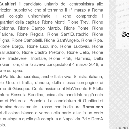
Gualtieri
il candidato unitario del centrosinistra alle
elezioni suppletive che si terranno il 1° marzo a Roma
nel collegio uninominale 1 (che comprende i
quartieri della capitale Rione Monti, Rione Trevi, Rione
Colonna, Rione Campo Marzio, Rione Ponte, Rione
Parione, Rione Regola, Rione Sant'Eustachio, Rione
Pigna, Rione Campitelli, Rione Sant'Angelo, Rione Ripa,
Rione Borgo, Rione Esquilino, Rione Ludovisi, Rione
Sallustiano, Rione Castro Pretorio, Rione Celio, Rione
e Trastevere, Trionfale, Rione Prati, Flaminio, Della
lo Gentiloni, che lo aveva conquistato il 4 marzo 2018, è
ione europea.
 Partito democratico, anche Italia viva, Sinistra italiana,
icolo Uno: si tratta, dunque, della stessa compagine di
overno di Giuseppe Conte assieme al MoVimento 5 Stelle
enterà Rossella Rendina, unica altra candidatura già nota
no di Potere al Popolo!). La candidatura di Gualtieri si
omina decisamente il rosso, con la dicitura
Roma con
i di colore bianco e verde nella parte alta: in un certo
fica analoga a quella già compiuta a Napoli da Pd e DemA
olo.
LE "E