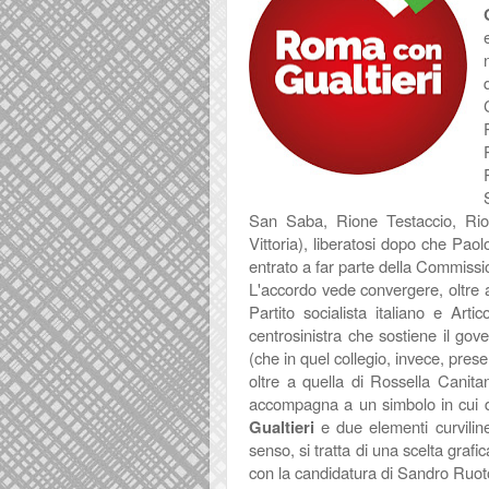
San Saba, Rione Testaccio, Rion
Vittoria), liberatosi dopo che Pao
entrato a far parte della Commiss
L'accordo vede convergere, oltre al
Partito socialista italiano e Art
centrosinistra che sostiene il g
(che in quel collegio, invece, pres
oltre a quella di Rossella Canita
accompagna a un simbolo in cui d
Gualtieri
e due elementi curviline
senso, si tratta di una scelta gra
con la candidatura di Sandro Ruot