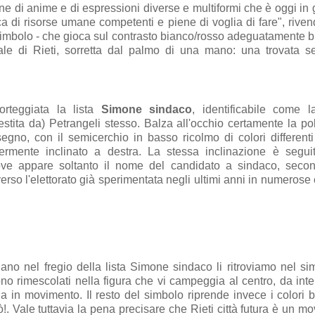
e di anime e di espressioni diverse e multiformi che è oggi in 
ca di risorse umane competenti e piene di voglia di fare", rive
simbolo - che gioca sul contrasto bianco/rosso adeguatamente bi
ale di Rieti, sorretta dal palmo di una mano: una trovata se
rteggiata la lista
Simone sindaco
, identificabile come l
estita da) Petrangeli stesso. Balza all'occhio certamente la po
egno, con il semicerchio in basso ricolmo di colori differenti 
germente inclinato a destra. La stessa inclinazione è segui
dove appare soltanto il nome del candidato a sindaco, seco
erso l'elettorato già sperimentata negli ultimi anni in numerose 
ano nel fregio della lista Simone sindaco li ritroviamo nel si
no rimescolati nella figura che vi campeggia al centro, da inte
 in movimento. Il resto del simbolo riprende invece i colori 
uò!. Vale tuttavia la pena precisare che Rieti città futura è un m