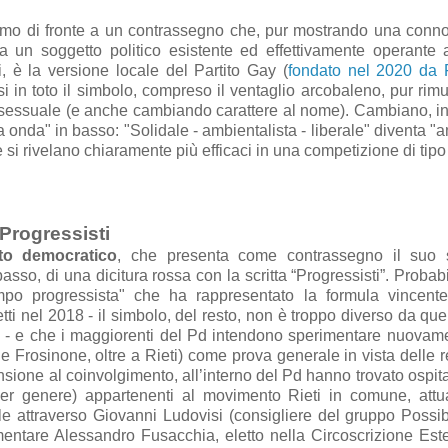
amo di fronte a un contrassegno che, pur mostrando una conn
a un soggetto politico esistente ed effettivamente operante a
tti, è la versione locale del Partito Gay (
fondato nel 2020 da 
asi in toto il simbolo, compreso il ventaglio arcobaleno, pur ri
sessuale (e anche cambiando carattere al nome). Cambiano, ino
"a onda" in basso: "Solidale - ambientalista - liberale" diventa "
 che si rivelano chiaramente più efficaci in una competizione di tip
 Progressisti
ito democratico
, che presenta come contrassegno il suo 
basso, di una dicitura rossa con la scritta “Progressisti”. Probab
ampo progressista" che ha rappresentato la formula vincent
tti nel 2018 - il simbolo, del resto, non è troppo diverso da quel
a - e che i maggiorenti del Pd intendono sperimentare nuovam
 e Frosinone, oltre a Rieti) come prova generale in vista delle r
sione al coinvolgimento, all’interno del Pd hanno trovato ospital
per genere) appartenenti al movimento Rieti in comune, att
e attraverso Giovanni Ludovisi (consigliere del gruppo Possib
mentare Alessandro Fusacchia, eletto nella Circoscrizione Es