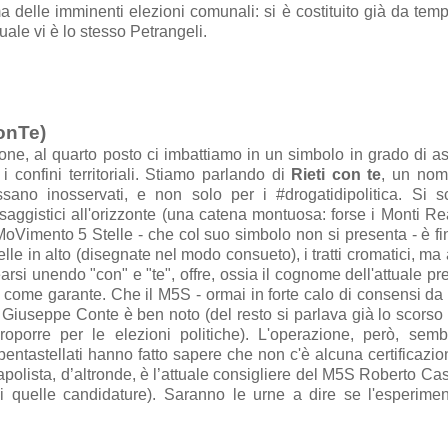
ma delle imminenti elezioni comunali: si è costituito già da te
uale vi è lo stesso Petrangeli.
ConTe)
zione, al quarto posto ci imbattiamo in un simbolo in grado di 
 confini territoriali. Stiamo parlando di
Rieti con te
, un nom
ano inosservati, e non solo per i #drogatidipolitica. Si s
aggistici all'orizzonte (una catena montuosa: forse i Monti Rea
MoVimento 5 Stelle - che col suo simbolo non si presenta - è fi
elle in alto (disegnate nel modo consueto), i tratti cromatici, ma
arsi unendo "con" e "te", offre, ossia il cognome dell'attuale pr
o come garante. Che il M5S - ormai in forte calo di consensi da
di Giuseppe Conte è ben noto (del resto si parlava già lo scorso
roporre per le elezioni politiche). L'operazione, però, sem
i pentastellati hanno fatto sapere che non c'è alcuna certificazio
il capolista, d’altronde, è l’attuale consigliere del M5S Roberto C
i quelle candidature). Saranno le urne a dire se l'esperime