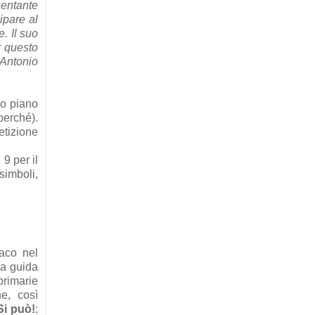
uentante
ipare al
. Il suo
r questo
o Antonio
do piano
perché).
etizione
 9 per il
simboli,
ndaco
nel
la guida
rimarie
e, così
Si può!
: