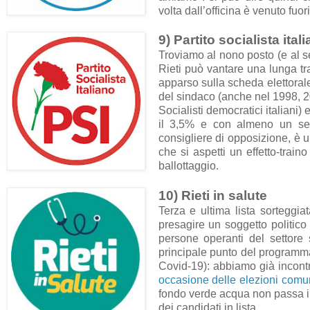
volta dall’officina è venuto fuori 
9) Partito socialista ital
Troviamo al nono posto (e al s
Rieti può vantare una lunga tr
apparso sulla scheda elettorale
del sindaco (anche nel 1998, 20
Socialisti democratici italiani)
il 3,5% e con almeno un segg
consigliere di opposizione, è u
che si aspetti un effetto-train
ballottaggio.
10)
Rieti in salute
Terza e ultima lista sorteggia
presagire un soggetto politic
persone operanti del settore 
principale punto del programma. 
Covid-19): abbiamo già incontra
occasione delle elezioni comu
fondo verde acqua non passa in
dei candidati in lista.