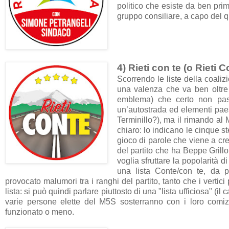
politico che esiste da ben pri
gruppo consiliare, a capo del q
4) Rieti con te (o Rieti 
Scorrendo le liste della coali
una valenza che va ben oltre i
emblema) che certo non pass
un’autostrada ed elementi paes
Terminillo?), ma il rimando al 
chiaro: lo indicano le cinque st
gioco di parole che viene a cre
del partito che ha Beppe Grill
voglia sfruttare la popolarità 
una lista Conte/con te, da p
provocato malumori tra i ranghi del partito, tanto che i vertic
lista: si può quindi parlare piuttosto di una "lista ufficiosa" (
varie persone elette del M5S sosterranno con i loro comiz
funzionato o meno.