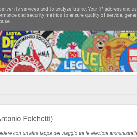
eliver its services and to analyze traffic. Your IP address and u
ormance and security metrics to ensure quality of service, gene
buse.
Antonio Folchetti)
ere con un'altra tappa del viaggio tra le elezioni amministrat