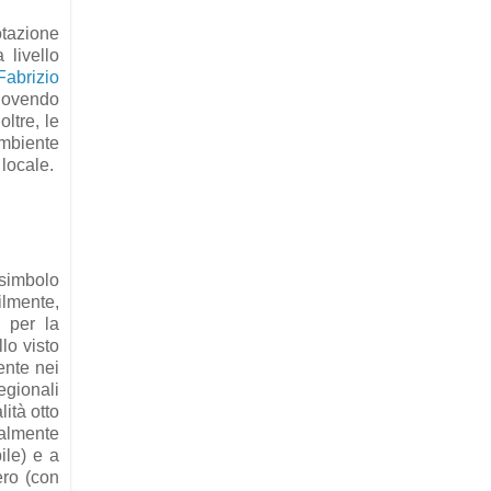
otazione
 livello
Fabrizio
muovendo
ltre, le
ambiente
o locale.
simbolo
ilmente,
e per la
lo visto
ente nei
egionali
ità otto
ualmente
ile) e a
tero
(con