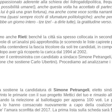
appassionato aderente alla schiera dei #drogatidipolitica, freq
le possibilità umane!), anche questa volta ha accettato di partec
lui è già una gran fortuna), ma anche come voce scritta narrante
e firma (quasi sempre ricchi di sfumature politologiche): anche pe
be un giorno intero - tze tze! - a dirle tutte), la gratitudine vers
iamo anche
Rieti
: benché la città sia spesso collocata in secon
ole di un'analisi più approfondita (e scorrendo le liste capirete 
lta contendersi la fascia tricolore da soli tre candidati, in comp
dopo aver già ricoperto la carica dal 1994 al 2002.
(7 per il centrosinistra con candidato a sindaco Simone Petrangeli,
ione che sostiene Carlo Ubertini). Procediamo ad analizzarne i 
ra sostiene la candidatura di
Simone Petrangeli
, eletto si
into le primarie con il suo progetto Mettici del tuo e rimasto al
cando la rielezione
al ballottaggio
per appena 100 voti. Le p
fa lo hanno consacrato nuovamente a capo della coalizion
e' l’amara sconfitta del 2017. La prima lista sulla scheda sarà