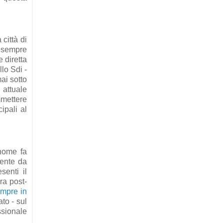
 città di
i sempre
 diretta
lo Sdi -
mai sotto
attuale
mmettere
ipali al
 nome fa
mente da
senti il
era post-
mpre in
to - sul
ssionale