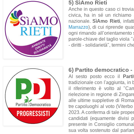
5) SìAmo Rieti
Anche in questo caso ci trovi
civica, ha in sé un richiamo 
nazionale.
SìAmo Rieti
, infa
Marrazzo
), di cui riprende qu
ogni rimando all’orientamento 
parole-chiave del taglio viola 
- diritti - solidarietà", termini
6) Partito democratico -
Al sesto posto ecco il
Part
tradizionale con l'aggiunta, in 
il riferimento è volto al "C
rielezione in regione di Zingare
alle ultime suppletive di Rom
tre capoluoghi al voto (Viterbo
2023. A conferma di tale propen
candidati (equamente divisi 
presente in Consiglio comunal
sua volta sostenuto dal parla