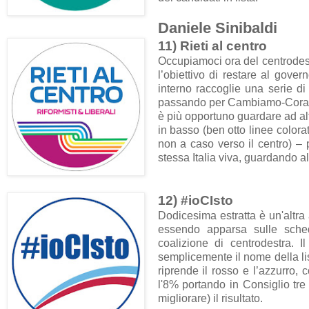
Daniele Sinibaldi
11) Rieti al centro
Occupiamoci ora del centrodest
l’obiettivo di restare al gover
interno raccoglie una serie di 
passando per Cambiamo-Coraggio
è più opportuno guardare ad altri
in basso (ben otto linee color
non a caso verso il centro) – p
stessa Italia viva, guardando a
12)
#ioCIsto
Dodicesima estratta è un'altra 
essendo apparsa sulle sched
coalizione di centrodestra. 
semplicemente il nome della lis
riprende il rosso e l’azzurro, 
l'8% portando in Consiglio tre
migliorare) il risultato.