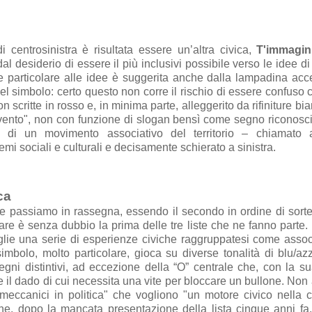
di centrosinistra è risultata essere un’altra civica,
T'immagin
l desiderio di essere il più inclusivi possibile verso le idee di 
ne particolare alle idee è suggerita anche dalla lampadina ac
l simbolo: certo questo non corre il rischio di essere confuso co
on scritte in rosso e, in minima parte, alleggerito da rifiniture bi
vento", non con funzione di slogan bensì come segno riconosci
e di un movimento associativo del territorio – chiamato 
mi sociali e culturali e decisamente schierato a sinistra.
ca
 passiamo in rassegna, essendo il secondo in ordine di sorte
ltare è senza dubbio la prima delle tre liste che ne fanno parte.
coglie una serie di esperienze civiche raggruppatesi come asso
 simbolo, molto particolare, gioca su diverse tonalità di blu/az
gni distintivi, ad eccezione della “O” centrale che, con la s
il dado di cui necessita una vite per bloccare un bullone. Non 
meccanici in politica" che vogliono "un motore civico nella c
he, dopo la mancata presentazione della lista cinque anni fa