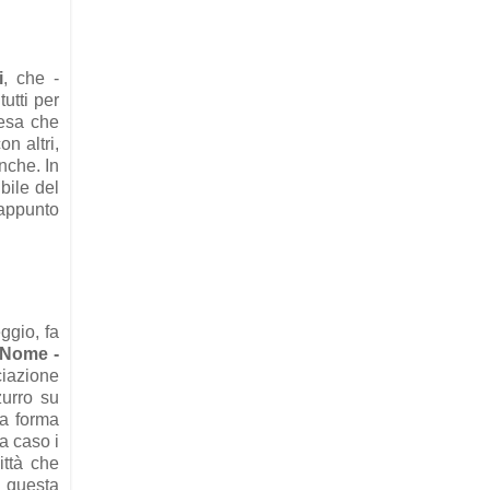
i
, che -
tutti per
cesa che
n altri,
anche. In
bile del
appunto
ggio, fa
Nome -
ciazione
zurro su
ua forma
a caso i
ittà che
, questa