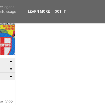
ser-agent
rate usage
LEARN MORE
GOT IT
▼
▼
▼
ive 2022