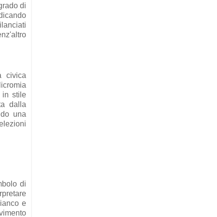
grado di
ndicando
lanciati
nz'altro
a civica
licromia
in stile
ta dalla
ndo una
elezioni
mbolo di
rpretare
bianco e
ovimento