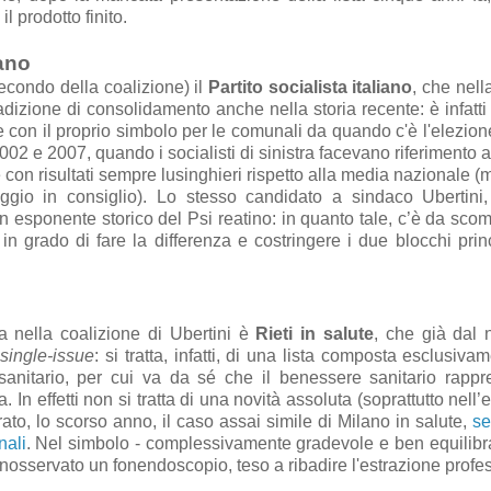
il prodotto finito.
iano
econdo della coalizione) il
Partito socialista italiano
, che nella
adizione di consolidamento anche nella storia recente: è infatt
 con il proprio simbolo per le comunali da quando c'è l'elezione
02 e 2007, quando i socialisti di sinistra facevano riferimento al
 e con risultati sempre lusinghieri rispetto alla media nazionale (
io in consiglio). Lo stesso candidato a sindaco Ubertini, 
n esponente storico del Psi reatino: in quanto tale, c’è da sco
o in grado di fare la differenza e costringere i due blocchi princ
ta nella coalizione di Ubertini è
Rieti in salute
, che già dal
o
single-issue
: si tratta, infatti, di una lista composta esclusiva
sanitario, per cui va da sé che il benessere sanitario rappre
In effetti non si tratta di una novità assoluta (soprattutto nell’
to, lo scorso anno, il caso assai simile di Milano in salute,
se
nali
. Nel simbolo - complessivamente gradevole e ben equilibra
osservato un fonendoscopio, teso a ribadire l'estrazione profe