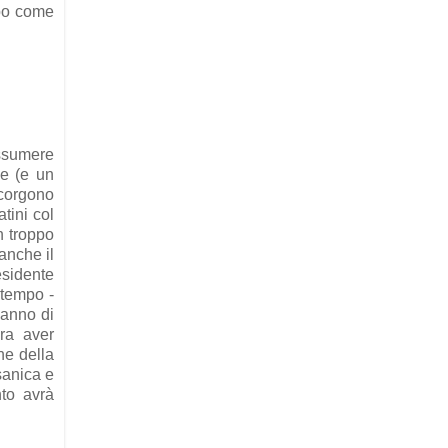
mpo come
assumere
e (e un
corgono
tini col
n troppo
 anche il
esidente
 tempo -
 anno di
bra aver
ne della
asanica e
nto avrà