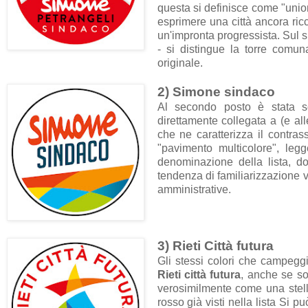
questa si definisce come "union
esprimere una città ancora ric
un'impronta progressista. Sul 
- si distingue la torre comun
originale.
2) Simone sindaco
Al secondo posto è stata so
direttamente collegata a (e all
che ne caratterizza il contrass
"pavimento multicolore", leg
denominazione della lista, 
tendenza di familiarizzazione v
amministrative.
3) Rieti Città futura
Gli stessi colori che campeggi
Rieti città futura
, anche se so
verosimilmente come una stella
rosso già visti nella lista Si p