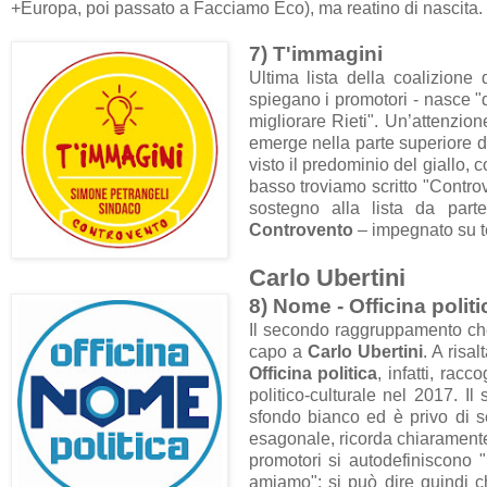
+Europa, poi passato a Facciamo Eco)
, ma reatino di nascita.
7) T'immagini
Ultima lista della coalizione 
spiegano i promotori - nasce "da
migliorare Rieti". Un’attenzio
emerge nella parte superiore de
visto il predominio del giallo, c
basso troviamo scritto "Contro
sostegno alla lista da part
Controvento
– impegnato su te
Carlo Ubertini
8) Nome - Officina politi
Il secondo raggruppamento che
capo a
Carlo Ubertini
. A risa
Officina politica
, infatti, rac
politico-culturale nel 2017. Il
sfondo bianco ed è privo di se
esagonale, ricorda chiaramente 
promotori si autodefiniscono "
amiamo": si può dire quindi c