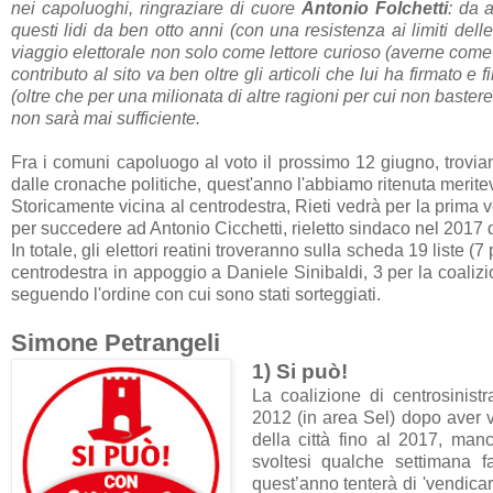
nei capoluoghi, ringraziare di cuore
Antonio Folchetti
: da 
questi lidi da ben otto anni (con una resistenza ai limiti del
viaggio elettorale non solo come lettore curioso (averne come 
contributo al sito va ben oltre gli articoli che lui ha firmato 
(oltre che per una milionata di altre ragioni per cui non bastereb
non sarà mai sufficiente.
Fra i comuni capoluogo al voto il prossimo 12 giugno, trov
dalle cronache politiche, quest'anno l'abbiamo ritenuta meritev
Storicamente vicina al centrodestra, Rieti vedrà per la prima vo
per succedere ad Antonio Cicchetti, rieletto sindaco nel 2017 
In totale, gli elettori reatini troveranno sulla scheda 19 liste 
centrodestra in appoggio a Daniele Sinibaldi, 3 per la coaliz
seguendo l'ordine con cui sono stati sorteggiati.
Simone Petrangeli
1) Si può!
La coalizione di centrosinist
2012
(in area Sel)
dopo aver v
della città fino al 2017, man
svoltesi qualche settimana 
quest’anno tenterà di 'vendicar