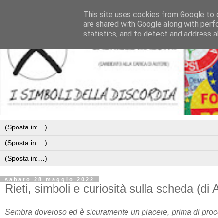
This site uses cookies from Google to d
are shared with Google along with perf
statistics, and to detect and address a
sabato 28 maggio 2022
Rieti, simboli e curiosità sulla scheda (di 
Sembra doveroso ed è sicuramente un piacere, prima di proced