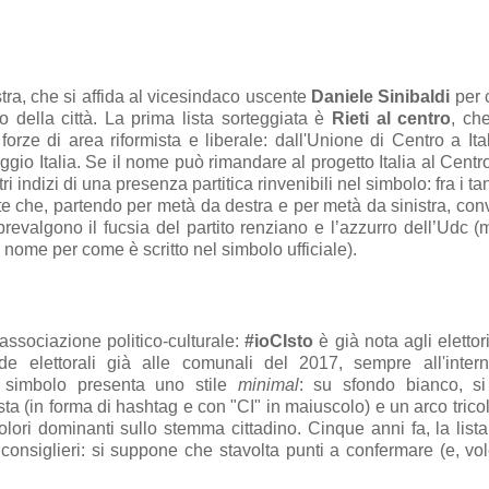
ra, che si affida al vicesindaco uscente
Daniele Sinibaldi
per 
no della città. La prima lista sorteggiata è
Rieti al centro
, ch
forze di area riformista e liberale: dall'Unione di Centro a Ital
 Italia. Se il nome può rimandare al progetto Italia al Centro 
 indizi di una presenza partitica rinvenibili nel simbolo: fra i tan
ate che, partendo per metà da destra e per metà da sinistra, co
revalgono il fucsia del partito renziano e l’azzurro dell’Udc (
l nome per come è scritto nel simbolo ufficiale).
associazione politico-culturale:
#ioCIsto
è già nota agli elettori
e elettorali già alle comunali del 2017, sempre all'intern
Il simbolo presenta uno stile
minimal
: su sfondo bianco, si
ta (in forma di hashtag e con "CI" in maiuscolo) e un arco trico
colori dominanti sullo stemma cittadino. Cinque anni fa, la list
 consiglieri: si suppone che stavolta punti a confermare (e, vo