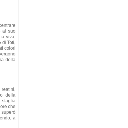
centrare
e al suo
ia viva,
di Toti,
ti colori
nvergono
ma della
 reatini,
o della
 staglia
lore che
a superò
lendo, a