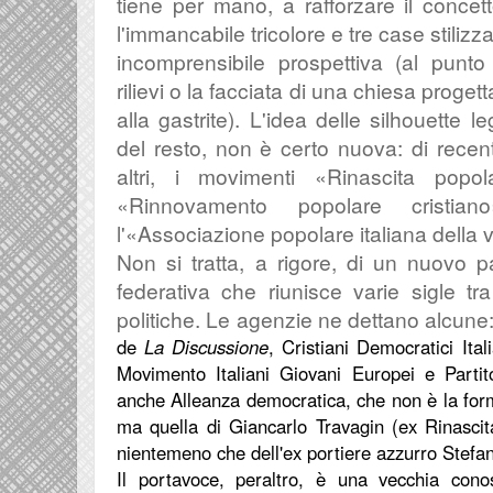
tiene per mano, a rafforzare il concett
l'immancabile tricolore e tre case stilizz
incomprensibile prospettiva (al punt
rilievi o la facciata di una chiesa proget
alla gastrite). L'idea delle silhouette l
del resto, non è certo nuova: di recente
altri, i movimenti
«Rinascita popo
«Rinnovamento popolare cristia
l'«Associazione popolare italiana della v
Non si tratta, a rigore, di un nuovo p
federativa che riunisce varie sigle t
politiche. Le agenzie ne dettano alcune
de
La Discussione
, Cristiani Democratici Ital
Movimento Italiani Giovani Europei e Partit
anche Alleanza democratica, che non è la for
ma quella di Giancarlo Travagin (ex Rinascit
nientemeno che dell'ex portiere azzurro Stefa
Il portavoce, peraltro, è una vecchia conos