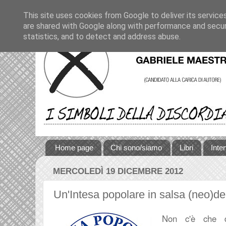
This site uses cookies from Google to deliver its service
are shared with Google along with performance and securi
statistics, and to detect and address abuse.
Home page
Chi sono/siamo
Libri
Inte
MERCOLEDÌ 19 DICEMBRE 2012
Un'Intesa popolare in salsa (neo)d
Non c
'è che d