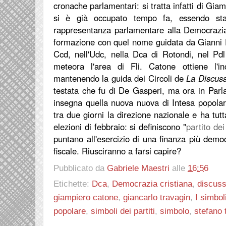
cronache parlamentari: si tratta infatti di Gia
si è già occupato tempo fa, essendo sta
rappresentanza parlamentare alla Democrazia 
formazione con quel nome guidata da Gianni F
Ccd, nell'Udc, nella Dca di Rotondi, nel Pd
meteora l'area di Fli. Catone ottiene l'in
mantenendo la guida dei Circoli de
La Discus
testata che fu di De Gasperi, ma ora in Par
insegna quella nuova nuova di Intesa popolar
tra due giorni la direzione nazionale e ha tutt
elezioni di febbraio: si definiscono "
partito dei
puntano all'esercizio di una finanza più democ
fiscale. Riusciranno a farsi capire?
Pubblicato da
Gabriele Maestri
alle
16:56
Etichette:
Dca
,
Democrazia cristiana
,
discuss
giampiero catone
,
giancarlo travagin
,
I simbol
popolare
,
simboli dei partiti
,
simbolo
,
stefano 