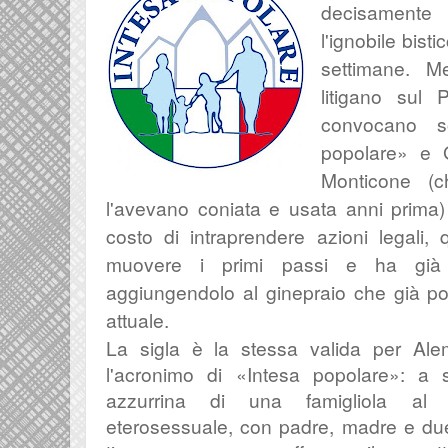
decisamente
l'ignobile bisti
settimane. M
litigano sul
convocano 
popolare» e 
Monticone (c
l'avevano coniata e usata anni prima)
costo di intraprendere azioni legali,
muovere i primi passi e ha già
aggiungendolo al ginepraio che già popo
attuale.
La sigla è la stessa valida per Ale
l'acronimo di
«Intesa popolare»: a 
azzurrina di una famigliola al 
eterosessuale, con padre, madre e due f