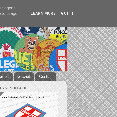
ser-agent
rate usage
LEARN MORE
GOT IT
tampa
Grazie!
Contatti
DCAST SULLA DC