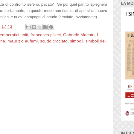
LA MO
ata di confronto sereno, pacato
". Se poi quel partito spiegherà
rlo: certamente, in questo modo non rischia di aprirsi un nuovo
a antichi e nuovi compagni di scudo (crociato, ovviamente).
e
17:43
democratici uniti
,
francesco pilieci
,
Gabriele Maestri
,
I
one
,
maurizio eufemi
,
scudo crociato
,
simboli
,
simboli dei
IN PIE