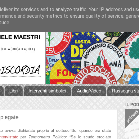
liver its services and to analyze traffic. Your IP address and u
rmance and security metrics to ensure quality of service, gene
buse.
Libri
Interventi simbolici
Audio/Video
Rassegna s
IL PO
spiegate
Lo aveva dichiarato proprio al sottoscritto, quando era stato
intervistato
per
Termometro Politico: "
Se lo scudo crociato