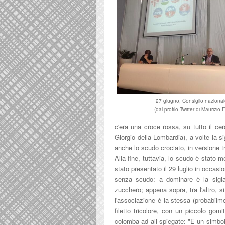
27 giugno, Consiglio naziona
(dal profilo Twitter di Maurizio 
c'era una croce rossa, su tutto il cer
Giorgio della Lombardia), a volte la s
anche lo scudo crociato, in versione t
Alla fine, tuttavia, lo scudo è stato 
stato presentato il 29 luglio in occas
senza scudo: a dominare è la sigla 
zucchero; appena sopra, tra l'altro, 
l'associazione è la stessa (probabilme
filetto tricolore, con un piccolo gomi
colomba ad ali spiegate: "È
un simbo