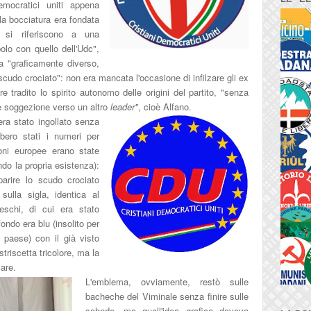
emocratici uniti appena
la bocciatura era fondata
he si riferiscono a una
olo con quello dell'Udc",
a "graficamente diverso,
scudo crociato": non era mancata l'occasione di infilzare gli ex
e tradito lo spirito autonomo delle origini del partito, "senza
e soggezione verso un altro
leader"
, cioè Alfano.
era stato ingollato senza
bbero stati i numeri per
ioni europee erano state
ndo la propria esistenza):
parire lo scudo crociato
ulla sigla, identica al
deschi, di cui era stato
 fondo era blu (insolito per
 paese) con il già visto
triscetta tricolore, ma la
are.
L'emblema, ovviamente, restò sulle
bacheche del Viminale senza finire sulle
schede, ma quell'idea grafica doveva