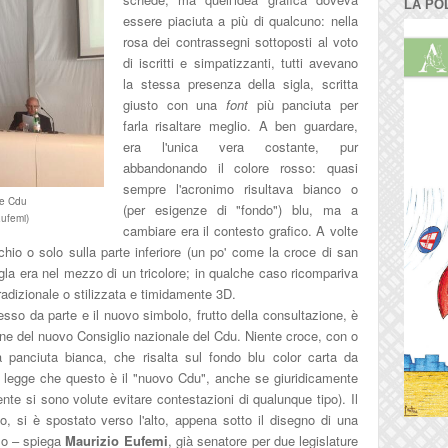
LA PO
essere piaciuta a più di qualcuno: nella
rosa dei contrassegni sottoposti al voto
di iscritti e simpatizzanti, tutti avevano
la stessa presenza della sigla, scritta
giusto con una
font
più panciuta per
farla risaltare meglio. A ben guardare,
era l'unica vera costante, pur
abbandonando il colore rosso: quasi
sempre l'acronimo risultava bianco o
le Cdu
(per esigenze di "fondo") blu, ma a
Eufemi)
cambiare era il contesto grafico. A volte
chio o solo sulla parte inferiore (un po' come la croce di san
igla era nel mezzo di un tricolore; in qualche caso ricompariva
radizionale o stilizzata e timidamente 3D.
messo da parte e il nuovo simbolo, frutto della consultazione, è
ione del nuovo Consiglio nazionale del Cdu. Niente croce, con o
panciuta bianca, che risalta sul fondo blu color carta da
si legge che questo è il "nuovo Cdu", anche se giuridicamente
nte si sono volute evitare contestazioni di qualunque tipo). Il
to, si è spostato verso l'alto, appena sotto il disegno di una
lo – spiega
Maurizio Eufemi
, già senatore per due legislature