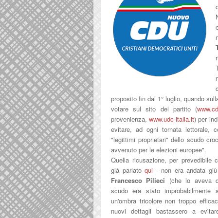
proposito fin dal 1° luglio, quando sul
votare sul sito del partito (
www.cdu
provenienza,
www.udc-italia.it
) per in
evitare, ad ogni tornata lettorale, 
"legittimi proprietari" dello scudo cr
avvenuto per le elezioni europee".
Quella ricusazione, per prevedibile
già parlato
qui
- non era andata giù
Francesco Pilieci
(che lo aveva d
scudo era stato improbabilmente s
un'ombra tricolore non troppo effica
nuovi dettagli bastassero a evitar