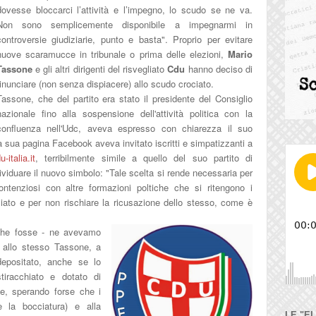
dovesse bloccarci l’attività e l’impegno, lo scudo se ne va.
Non sono semplicemente disponibile a impegnarmi in
controversie giudiziarie, punto e basta". Proprio per evitare
nuove scaramucce in tribunale o prima delle elezioni,
Mario
Tassone
e gli altri dirigenti del risvegliato
Cdu
hanno deciso di
rinunciare (non senza dispiacere) allo scudo crociato.
Tassone, che del partito era stato il presidente del Consiglio
nazionale fino alla sospensione dell'attività politica con la
confluenza nell'Udc, aveva espresso con chiarezza il suo
la sua pagina Facebook aveva invitato iscritti e simpatizzanti a
-italia.it
, terribilmente simile a quello del suo partito di
dividuare il nuovo simbolo: "Tale scelta si rende necessaria per
contenziosi con altre formazioni poltiche che si ritengono i
ociato e per non rischiare la ricusazione dello stesso, come è
 che fosse - ne avevamo
 allo stesso Tassone, a
epositato, anche se lo
tiracchiato e dotato di
ce, sperando forse che i
e la bocciatura) e alla
LE "E