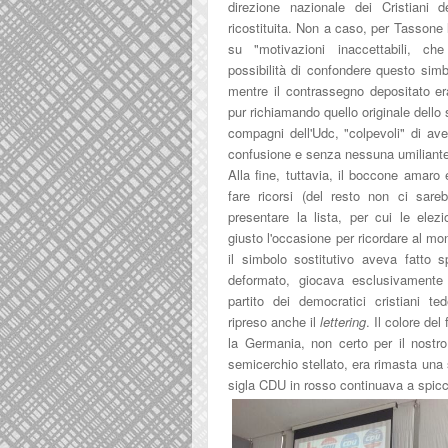
direzione nazionale dei Cristiani d
ricostituita. Non a caso, per Tassone 
su "
motivazioni inaccettabili, c
possibilità di confondere questo simb
mentre il contrassegno depositato er
pur richiamando quello originale dello 
compagni dell'Udc, "colpevoli" di aver
confusione e senza nessuna umiliant
Alla fine, tuttavia, il boccone amaro 
fare ricorsi (del resto non ci sare
presentare la lista, per cui le elez
giusto l'occasione per ricordare al mo
il simbolo sostitutivo aveva fatto s
deformato, giocava esclusivamente s
partito dei democratici cristiani te
ripreso anche il
lettering
. Il colore del
la Germania, non certo per il nostro
semicerchio stellato, era rimasta una s
sigla CDU in rosso continuava a spicc